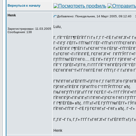
Вернуться к началу
Henk
Добавлено: Понедельник, 14 Март 2005, 09:12:40
За
Lulu,
Зарегистрирован: 11.03.2005
Сообщения: 138
Г‚ ГЇГ°ГЁГ­Г¶ГЁГЇГҐ Гї Г± Г‚Г Г¬ГЁ Г±Г®ГЈГ«Г Г
Г¬ГіГ¦Г·ГЁГ­Г» ГҐГ№ГҐ ГЁГ¬ГҐГѕГІ Г­ГҐГЄГ®ГІГ
Г±ГЁГІГіГ Г¶ГЁГї Г±ГЄГ®Г°Г® ГЁГ§Г¬ГҐГ­ГЁГІГ
Г±ГЄГ®Г¬Гі ГЇГіГІГЁ, ГЄГ®ГЈГ¤Г ГІГҐГЎГҐ Г¤Г®
Г¦ГҐГ­Г№ГЁГ­Г®Г©..... ГЁ ГІГ» ГіГ¦ГҐ Г ГўГІГ®
ГЇГ°Г ГўГЁГ«ГјГ­Г®, Гї Г­ГҐ ГЇГ°Г®ГІГЁГў ГЇГ°
ГЄГ®ГІГ®Г°Г»ГҐ Г®Г­ГЁ Г®Г·ГҐГ­Гј Г·Г Г±ГІГ® Г
ГЋГІГ­Г®Г±ГЁГІГҐГ«ГјГ­Г® Г‚Г ГёГҐГЈГ® ГўГ®Г
ГўГ®Г±ГЇГЁГІГ ГўГёГҐГ© Г°ГҐГЎГҐГ­ГЄГ вЂ¦.
ГЊГ®Г¦ГҐГІ ГўГ±ГҐ ГІГ ГЄГЁ Г¬Г» Г­ГҐ ГЎГіГ¤ГҐ
ГЇГ®ГїГўГ«ГїГѕГІГ±Гї ГІГ®Г«ГјГЄГ® Г®ГІ Г¦ГҐ
Г Г¶ГЁГЁВ» вЂ¦.. ГҐГ±Г«ГЁ Г¦ГҐГ­Г№ГЁГ­Г» ГЎГі
ГЇГ®Г«ГҐГІГ Г¬ГЁ Гў ГЄГ®Г±Г¬Г®Г± вЂ¦.. Г¬Г»
Г„ГіГ¬Г Гѕ, Г‚Г» Г­ГҐ Г±Г®ГЈГ«Г Г±ГЁГІГҐГ±Гј Г
Henk