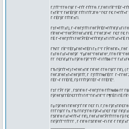
Г‚ГҐГ°Г­Г® Г§Г Г¬ГҐГ·ГҐГ­Г®. Г‚Г®ГІ ГЇГ°ГЁГ¬ГҐ
Г±ГЇГ°Г ГёГЁГўГ ГҐГІ ГҐГЈГ® " ГЄГ ГЄ Г¤ГҐГ«Г 
Г·ГЁГўГ ГҐГІГ±Гї.
Г‡Г¤ГҐГ±Гј, Г¬Г®Г¦ГҐГІ Г®ГЎГЁГ¤ГҐГІГјГ±Гї Г®Г
ГЇГ®Г¤Г°Г®ГЎГ­Г®Г±ГІГЁ. Г’Г®ГЈГ¤Г ГЄГ ГЄ Г®Г
ГЁ Г¬Г®Г¦ГҐГІ Г®ГЎГЁГ¤ГҐГІГјГ±Гї ГҐГ±Г«ГЁ Г
ГЋГ­Г ГЇГ°ГЁГµГ®Г¤ГЁГІ Г± Г°Г ГЎГ®ГІГ», Г®Г­ Гі
Г±Г® Г±Г«Г®ГўГ "ГµГ®Г°Г®ГёГ®", Г­Г® ГЇГ°Г®Г¤
Г­Г ГЄГіГµГ­Гѕ ГўГ® ГўГ°ГҐГ¬Гї ГҐВё Г°Г Г±Г±Г
ГЂ ГўГҐГ¤Гј Г¤Г®Г±ГІГ ГІГ®Г·Г­Г® Г§Г­Г ГІГј, 
Г®ГЈГ®Г±Г«Г®ГўГҐГ­, Г Г¦ГҐГ­Г№ГЁГ­Г Г¬Г­Г®ГЈ
ГЁГ¬Г Г­ГЁГЁ, Гў Г­ГҐГўГ­ГЁГ¬Г Г­ГЁГЁ".
Г‡Г ГЎГ ГўГ , ГЅГІГ® Г¬Г®Г¦Г­Г® ГҐГ№Вё Г­Г Г§
ГўГ®Г§Г­ГЁГЄГ­ГҐГІ ГґГ°ГіГ±ГІГ°Г Г¶ГЁГї ГЁ Г
Гџ ГўГ®ГІ ГІГ®Г¦ГҐ ГІГ ГЄГ Гї. Г‚Г® ГўГ±ГїГЄГ®Г
Г­ГҐ Г§Г­Г Гѕ. ГЂ Г­ГіГ¦Г­Г® ГўГ»Г±ГЄГ Г§Г ГІГ
ГЅГІГ® Г±Г¤ГҐГ«Г ГІГј, Г®Г±Г®ГЎГҐГ­Г­Г® Гў ГЄГ
ГіГўГҐГ°ГҐГ­Г­Г , Г·ГІГ® ГЅГІГ®Г¬Гі ГіГ·Г ГІГјГ±
_________________