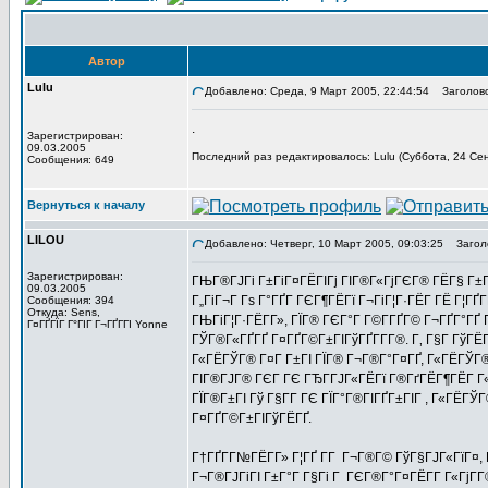
Автор
Lulu
Добавлено: Среда, 9 Март 2005, 22:44:54
Заголовок 
.
Зарегистрирован:
09.03.2005
Последний раз редактировалось: Lulu (Суббота, 24 Сен
Сообщения: 649
Вернуться к началу
LILOU
Добавлено: Четверг, 10 Март 2005, 09:03:25
Заголо
Зарегистрирован:
ГЊГ®ГЈГі Г±ГіГ¤ГЁГІГј ГІГ®Г«ГјГЄГ® ГЁГ§ Г±Г
09.03.2005
Г„ГіГ¬Г Гѕ Г°ГҐГ ГЄГ¶ГЁГї Г¬ГіГ¦Г·ГЁГ­ ГЁ Г¦ГҐГ
Сообщения: 394
Откуда: Sens,
ГЊГіГ¦Г·ГЁГ­Г», ГЇГ® ГЄГ°Г Г©Г­ГҐГ© Г¬ГҐГ°ГҐ 
Г¤ГҐГЇГ Г°ГІГ Г¬ГҐГ­ГІ Yonne
ГЎГ®Г«ГҐГҐ Г¤ГҐГ©Г±ГІГўГҐГ­Г­Г®. Г‚ Г§Г ГўГ
Г«ГЁГЎГ® Г¤Г Г±ГІ ГЇГ® Г¬Г®Г°Г¤ГҐ, Г«ГЁГЎГ®
ГІГ®ГЈГ® ГЄГ ГЄ ГЂГ­ГЈГ«ГЁГї Г®ГґГЁГ¶ГЁГ Г«
ГЇГ®Г±ГІ Гў Г§Г­Г ГЄ ГЇГ°Г®ГІГҐГ±ГІГ , Г«ГЁГЎ
Г¤ГҐГ©Г±ГІГўГЁГҐ.
Г†ГҐГ­Г№ГЁГ­Г» Г¦ГҐ Г­Г Г¬Г®Г© ГўГ§ГЈГ«ГїГ¤,
Г¬Г®ГЈГіГІ Г±Г°Г Г§Гі Г ГЄГ®Г°Г¤ГЁГ­Г Г«ГјГ­Г