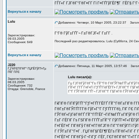
ГЃГ«Г ГЈГ®Г°Г®Г¤Г­Г Гї Г¤ГҐГўГЁГ¶Г ГЁГ§ Г‘Г
Вернуться к началу
Lulu
Добавлено: Четверг, 10 Март 2005, 23:22:37
Заголо
Г‘Г® ГўГ±ГҐГ¬ Г±Г®ГЈГ«Г Г±Г­Г .
Зарегистрирован:
09.03.2005
Последний раз редактировалось: Lulu (Суббота, 24 Сен
Сообщения: 649
Вернуться к началу
J220
Добавлено: Пятница, 11 Март 2005, 13:57:46
Заголо
Г„Г®ГЄГІГ®Г° ГЏГЁГўГ­Г»Гµ
ГЌГ ГіГЄ
Lulu писал(а):
Зарегистрирован:
08.03.2005
Гџ ГЈГ®ГўГ®Г°Гѕ ГЇГ°Г® Г®ГЎГ№ГҐГ±ГІГўГ® 
Сообщения: 732
ГЇГ«Г Г­ГҐ Г¤Г«Гї Г¦ГҐГ­ГёГЁГ­Г» ГЈГ®Г°Г Г§Г
Откуда: Grenoble, France
Г°Г ГЎГ®ГІГ ГҐГ¬ ГЈГ®Г°Г Г§Г¤Г® ГЎГ®Г«ГјГё
ГќГІГ® ГіГІГўГҐГ°Г¦Г¤ГҐГ­ГЁГҐ ГЇГ°Г®Г±ГІГ® Г­
Г®Г±Г®ГЎГҐГ­Г­Г® ГўГ»Г°Г Г¦ГҐГ­Г­Г®), ГІГ ГЄ Г
ГЎГ®Г«ГјГёГ®ГҐ ГЇГ°ГҐГЁГ¬ГіГ№ГҐГ±ГІГўГ® ГЇ
Г±Г·ГЁГІГ Гѕ ГЅГІГ® Г­ГҐГ±ГЇГ°Г ГўГҐГ¤Г«ГЁГў
Г¤ГЁГ¤Г ГІГ®Гў Г®Г¤Г­Г®ГЈГ® ГіГ°Г®ГўГ­Гї ГўГ
Г ГЎГ±ГіГ°Г¤Г . ГЏГ®Г§ГЁГ¶ГЁГѕ ГЇГ®Г«ГіГ·Г ГҐ
Г¤ГЁГ¤Г ГІГ®Гў-Г¬ГіГ¦Г·ГЁГ­, ГЄГ®ГІГ®Г°Г»ГҐ Г