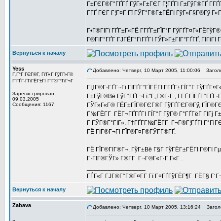
Г±ГЄГ®Г°ГҐГҐ ГўГ»Г±ГЄГ Г¦ГҐГІ Г±ГўГ®ГҐ Г­ГҐ
Г­ГҐ ГЄГ Г¦Г¤Г Гї ГЎГ°Г®Г±ГЁГІ ГўГ»Г§Г®Гў Г«
Г•Г®ГІГї ГҐГ±Г«ГЁ Г­ГҐГ±ГЇГ°Г ГўГҐГ¤Г«ГЁГўГ®Г
Г®ГІГ°ГҐГ ГЈГЁГ°ГіГҐГІ ГЎГ»Г±ГІГ°ГҐГҐ, ГІГіГІ 
Вернуться к началу
Yess
Добавлено: Четверг, 10 Март 2005, 11:00:06
Заголо
Г„Г°Г ГЄГ®Г­, ГѓГ«Г ГўГ­Г»Г©
Г”ГҐГ­-ГГіГЁГ±ГІ Г”Г®Г°ГіГ¬Г
ГЏГ®Г·ГҐГ¬Гі ГІГҐГ°ГЇГЁГІ Г­ГҐГ±ГЇГ°Г ГўГҐГ
Зарегистрирован:
Г±ГўГ®Вё ГўГ°ГҐГ¬Гї:"Г„Г®Г·Г , Г­ГҐ ГЇГҐГ°ГҐГ·Гј
09.03.2005
Сообщения: 1167
ГЎГ»Г«Г® ГЁГ±ГЇГ®ГЄГ®Г­ ГўГҐГЄГ®Гў, ГЇГ®ГЄ Г
Г№ГЁГ­Г ГЁГ¬ГҐГҐГІ ГЇГ°Г ГўГ® Г°ГҐГёГ ГІГј Г±
Г ГЎГ®Г°ГІГ». Г†ГҐГ­Г№ГЁГ­Г Г¬Г®Г¦ГҐГІ Г°ГіГ
ГЁ ГІГ®Г¬Гі ГЇГ®Г¤Г®ГЎГ­Г®ГҐ.
ГЁ ГЇГ®ГІГ®Г¬. ГўГ±Вё Г§Г ГўГЁГ±ГЁГІ Г®ГІ Гµ
Г·ГІГ®ГЎГ» Г®Г­Г Г¬Г®Г«Г·Г Г«Г .
_________________
ГЃГ«Г ГЈГ®Г°Г®Г¤Г­Г Гї Г¤ГҐГўГЁГ¶Г ГЁГ§ Г‘Г
Вернуться к началу
Zabava
Добавлено: Четверг, 10 Март 2005, 13:16:24
Заголо