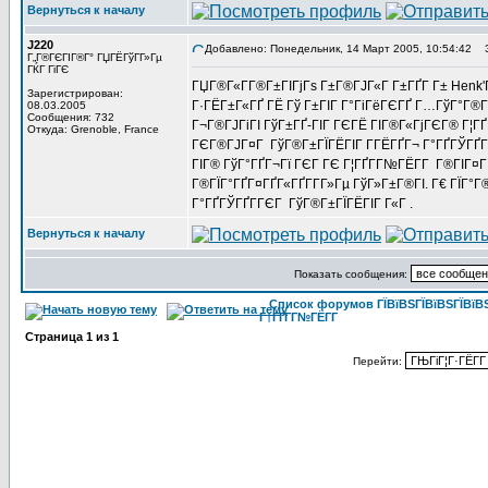
Вернуться к началу
J220
Добавлено: Понедельник, 14 Март 2005, 10:54:42
За
Г„Г®ГЄГІГ®Г° ГЏГЁГўГ­Г»Гµ
ГЌГ ГіГЄ
ГЏГ®Г«Г­Г®Г±ГІГјГѕ Г±Г®ГЈГ«Г Г±ГҐГ­ Г± Henk'
Зарегистрирован:
Г·ГЁГ±Г«ГҐ ГЁ Гў Г±ГІГ Г°ГіГёГЄГҐ Г…ГўГ°Г®ГЇГ
08.03.2005
Сообщения: 732
Г¬Г®ГЈГіГІ ГўГ±ГҐ-ГІГ ГЄГЁ ГІГ®Г«ГјГЄГ® Г¦ГҐ
Откуда: Grenoble, France
ГЄГ®ГЈГ¤Г ГўГ®Г±ГЇГЁГІГ Г­ГЁГҐГ¬ Г°ГҐГЎГҐГ­Г
ГІГ® ГўГ°ГҐГ¬Гї ГЄГ ГЄ Г¦ГҐГ­Г№ГЁГ­Г Г®ГІГ¤Г 
Г®ГЇГ°ГҐГ¤ГҐГ«ГҐГ­Г­Г»Гµ ГўГ»Г±Г®ГІ. Г€ ГЇГ°Г®
Г°ГҐГЎГҐГ­ГЄГ ГўГ®Г±ГЇГЁГІГ Г«Г .
Вернуться к началу
Показать сообщения:
Список форумов ГЇВїВЅГЇВїВЅГЇВїВЅГ
Г†ГҐГ­Г№ГЁГ­Г
Страница
1
из
1
Перейти: