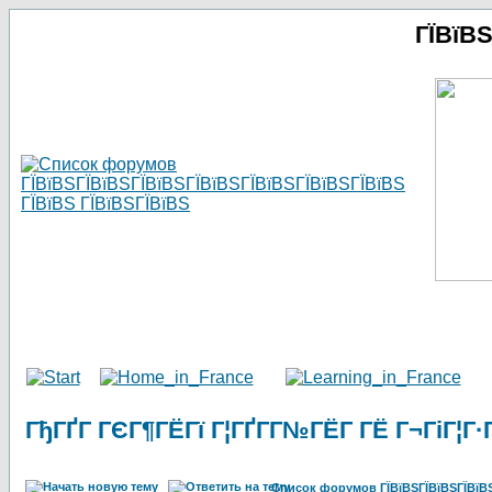
ГЇВїВ
ГђГҐГ ГЄГ¶ГЁГї Г¦ГҐГ­Г№ГЁГ­ ГЁ Г¬ГіГ¦Г·Г
Список форумов ГЇВїВЅГЇВїВЅГЇВїВЅГ