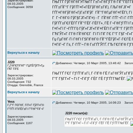
Зарегистрирован:
ГЊГ­ГҐ ГўГ®Г®ГЎГ№ГҐ Г±Г«Г®Г¦Г­Г® ГЇГ°ГЁГ­ГЁГ¬
09.03.2005
ГҐГ±ГЇГ°Г ГўГҐГ¤Г«ГЁГўГ®Г±ГІГј. ГЉГ®ГЈГ¤Г Г±Г
Сообщения: 3059
ГҐГ¤Г®ГўГ®Г«ГјГ±ГІГўГ ГЇГ°Г®ГµГ®Г¤ГЁГІ, Гї Г
Г Г¬Г®Г© ГўГ§ГЈГ«ГїГ¤) - Г ГЇГ®Г·ГҐГ¬Гі Г·ГҐГ
ГўГҐГ±ГЄГЁГҐ ГЇГ°ГЁГ·ГЁГ­Г», ГЁ Г¬Г®Г¦ГҐГІ Г
Г¤Г«Гї Г¬ГҐГ­Гї) ГўГ»ГЈГ«ГїГ¤ГЁГІ Г±ГЇГ°Г ГўГҐ
ГЋГЎГ»Г·Г­Г® ГЇГ®ГЄГ Гї Гї ГІГ ГЄ Г°Г Г§Г¬Г»Гё
Гџ ГµГ®Г·Гі Г®ГІ ГЅГІГ®Г© ГЇГ°ГЁГўГ»Г·ГЄГЁ ГЁ
Г¤ГіГ¬Г Гѕ, Г·ГҐГ¬ Г® Г±ГҐГЎГҐ. ГЂ ГЄГІГ® Г¦Г
Вернуться к началу
J220
Добавлено: Четверг, 10 Март 2005, 13:46:42
Заголо
Г„Г®ГЄГІГ®Г° ГЏГЁГўГ­Г»Гµ
ГЌГ ГіГЄ
ГЊГ­ГҐ ГЄГ Г¦ГҐГІГ±Гї, Г·ГІГ® ГЁ Г±Г®ГЎГ±ГІГў
Зарегистрирован:
Г°Г Г§Г­Г»Г¬ Гі Г¬ГіГ¦Г·ГЁГ­ ГЁ Г¦ГҐГ­Г№ГЁГ­.
08.03.2005
Сообщения: 732
Откуда: Grenoble, France
Вернуться к началу
Yess
Добавлено: Четверг, 10 Март 2005, 14:06:23
Заголо
Г„Г°Г ГЄГ®Г­, ГѓГ«Г ГўГ­Г»Г©
Г”ГҐГ­-ГГіГЁГ±ГІ Г”Г®Г°ГіГ¬Г
J220 писал(а):
Зарегистрирован:
ГЊГ­ГҐ ГЄГ Г¦ГҐГІГ±Гї, Г·ГІГ® ГЁ Г±Г®ГЎГ±ГІ
09.03.2005
Г°Г Г§Г­Г»Г¬ Гі Г¬ГіГ¦Г·ГЁГ­ ГЁ Г¦ГҐГ­Г№ГЁГ­.
Сообщения: 1167