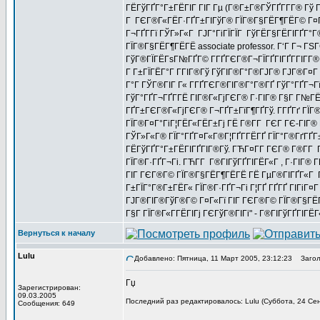
ГЁГўГҐГ°Г±ГЁГІГ ГІГ Гµ (Г®Г±Г®ГЎГҐГ­Г­Г® Гў Г‘
Г ГЄГ®Г«ГЁГ·ГҐГ±ГІГўГ® ГЇГ®Г§ГЁГ¶ГЁГ© Г¤Г«Гї
Г¬ГҐГ­Гї ГЎГ»Г«Г ГЈГ°ГіГЇГЇГ ГўГЁГ§ГЁГІГҐГ°Г®
ГЇГ®Г§ГЁГ¶ГЁГЁ associate professor. Г‘Г Г¬ Г
ГўГ®ГЇГЁГѕГ№ГҐГ© Г­ГҐГЄГ®Г¬ГЇГҐГІГҐГ­ГІГ­Г®Г
Г Г±ГЇГЁГ°Г Г­ГІГ®Гў ГўГІГ®Г°Г®ГЈГ® ГЈГ®Г¤Г .
Г°Г ГЎГ®ГІГ Г« Г­ГҐГЄГ®ГІГ®Г°Г®ГҐ ГўГ°ГҐГ¬Г
ГўГ°ГҐГ¬ГҐГ­ГЁ ГІГ®Г«ГјГЄГ® Г·ГІГ® Г§Г Г№ГЁГІ
ГҐГ±ГЄГ®Г«ГјГЄГ® Г¬ГҐГ±ГїГ¶ГҐГў. ГГҐГґ ГЇГ®
ГЇГ®Г¤Г°ГіГ¦ГЁГ«ГЁГ±Гј ГЁ Г®Г­Г ГЄГ ГЄ-ГІГ® Г
ГЎГ»Г«Г® ГЇГ°ГҐГ¤Г«Г®Г¦ГҐГ­ГЁГҐ ГЇГ°Г®ГґГҐ
ГЁГўГҐГ°Г±ГЁГІГҐГІГ®Гў. ГЋГ¤Г­Г ГЄГ® Г®Г­Г Г®
ГЇГ®Г·ГҐГ¬Гі. ГЋГ­Г Г®ГІГўГҐГІГЁГ«Г , Г·ГІГ® Г
ГІГ ГЄГ®Г© ГЇГ®Г§ГЁГ¶ГЁГЁ ГЁ ГµГ®ГІГҐГ«Г ГЎ
Г±ГЇГ°Г®Г±ГЁГ« ГЇГ®Г·ГҐГ¬Гі Г¦ГҐ ГҐГҐ ГІГіГ¤Г
ГЈГ®ГІГ®ГўГ®Г© Г¤Г«Гї ГІГ ГЄГ®Г© ГЇГ®Г§ГЁГ¶Г
Г§Г ГЇГ®Г«Г­ГЁГІГј ГЄГўГ®ГІГі" - Г®ГІГўГҐГІГЁГ
Вернуться к началу
Lulu
Добавлено: Пятница, 11 Март 2005, 23:12:23
Заголо
Гџ
Зарегистрирован:
09.03.2005
Последний раз редактировалось: Lulu (Суббота, 24 Сен
Сообщения: 649