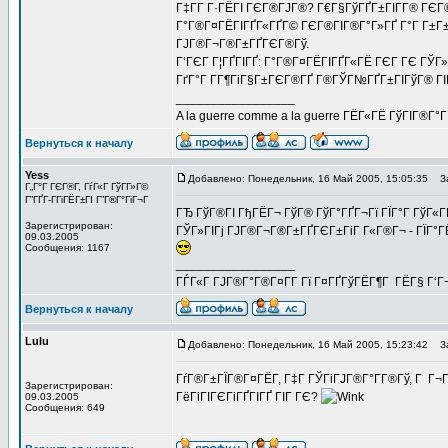
Г‡Г­Г Г·ГЁГІ ГЄГ®ГЈГ®? Г€Г§ГўГҐГ±ГІГ­Г® ГЄГ®Г
Г°Г®Г¤ГЁГІГҐГ«ГҐГ© ГЄГ®ГІГ®Г°Г»ГҐ Г°Г Г±Г±ГІ
ГЈГ®Г¬Г®Г±ГҐГЄГ®Гў.
Г‘ГЄГ Г¦ГҐГІГҐ: Г°Г®Г¤ГЁГІГҐГ«ГЁ ГЄГ ГЄ ГЎГ» Г
ГґГ°Г Г­Г¶ГіГ§Г±ГЄГ®ГҐ Г®ГЎГ№ГҐГ±ГІГўГ® ГІГ
_________________
A la guerre comme a la guerre ГЁГ«ГЁ ГўГІГ®Г°
Вернуться к началу
Yess
Добавлено: Понедельник, 16 Май 2005, 15:05:35
За
Г„Г°Г ГЄГ®Г­, ГѓГ«Г ГўГ­Г»Г©
Г”ГҐГ­-ГГіГЁГ±ГІ Г”Г®Г°ГіГ¬Г
ГЂ ГўГ®ГІ ГђГЁГ¬ ГўГ® ГўГ°ГҐГ¬Гї ГЇГ°Г ГўГ«Г
Зарегистрирован:
ГЎГ»ГІГј ГЈГ®Г¬Г®Г±ГҐГЄГ±ГіГ Г«Г®Г¬ - ГЇГ°ГЁ
09.03.2005
Сообщения: 1167
_________________
ГЃГ«Г ГЈГ®Г°Г®Г¤Г­Г Гї Г¤ГҐГўГЁГ¶Г ГЁГ§ Г‘Г
Вернуться к началу
Lulu
Добавлено: Понедельник, 16 Май 2005, 15:23:42
За
ГѓГ®Г±ГЇГ®Г¤ГЁГ­, Г‡Г ГЎГіГЈГ®Г°Г­Г®Гў, Г Г¬
Зарегистрирован:
ГёГіГІГЄГіГҐГІГҐ ГІГ ГЄ?
09.03.2005
Сообщения: 649