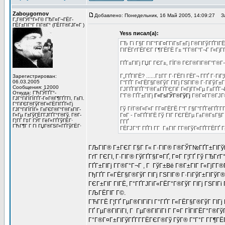
Zabougornov
Добавлено: Понедельник, 16 Май 2005, 14:09:27
За
Г„Г®ГЎГ°Г»Г© ГЂГ¤Г¬ГЁГ­
ГЁГ±ГІГ°Г ГІГ®Г° (ГЁГ­Г®ГЈГ¤Г )
Yess писал(а):
ГЂ Гї Г§Г ГІГ°ГіГ¤Г­ГїГѕГ±Гј Г®ГІГўГҐГІГ
ГІГЁГґГЁГЄГ Г¶ГЁГЁ Г± "Г­Г®Г°Г¬Г Г«ГјГ
ГҐГ±ГІГј ГЏГ ГЄГ±, ГЇГ® ГЄГ®ГІГ®Г°Г®Г¬Г
Г„ГҐГІГЁ? ......Г‡Г­Г Г·ГЁГІ ГЁГ¬ Г­ГҐ Г·
Зарегистрирован:
06.03.2005
Г°ГҐГ Г«ГЁГ§Г®ГўГ ГІГј ГЅГІГ® Г·ГіГўГ±Г
Сообщения: 12000
ГЈГҐГІГҐГ°Г®Г±ГҐГЄГіГ Г«ГјГ­Г»Гµ Г±ГҐГ¬Г
Откуда: ГЋГЎГҐГ°-
Г’Г® ГҐГ±ГІГј
Г«ГѕГЎГ®ГўГј
Г®Г¤Г­Г®ГЈГ®
ГЈГ°ГіГЇГЇГҐГ­-Г¤Г®Г¶ГҐГ­ГІ, Г±ГІ.
Г°ГіГЄГ®ГўГ®Г¤ГЁГІГҐГ«Гј
Гў ГѓГ®Г«Г«Г Г­Г¤ГЁГЁ Г°Г Г§Г°ГҐГёГҐГ­Г
ГЈГ°ГіГЇГЇГ» Г±ГЄГ®Г°Г®Г±ГІГ­
Г»Гµ Г±ГўГЁГ­ГЈГҐГ°Г®Гў, Г®Г­
Г¤Г - Г¤ГҐГІГЁ Гў ГІГ ГЄГЁГµ Г±Г®ГѕГ§Г Г
Г¦ГҐ Г‡Г ГЎГ ГёГ«ГҐГўГЁГ·
Г­ГҐ
ГЋГ¶Г Г ГІ ГЏГ®ГЅГ«ГҐГўГЁГ·
ГЁГЈГ°Г ГҐГІ Г­Г Г±ГІГ Г­Г®ГўГ«ГҐГ­ГЁГҐ
ГЉГІГ® Г±ГЄГ Г§Г Г« Г·ГІГ® Г®ГЎГ№ГҐГ±ГІГўГ®
ГґГ ГЄГІ, Г·ГІГ® ГўГҐГ§Г¤ГҐ, Г¤Г Г¦ГҐ Гў ГЂГґ
ГҐГ±ГІГј Г­Г®Г°Г¬Г , Г ГўГ±Вё Г®Г±ГІГ Г«ГјГ­Г®
ГђГҐГ Г«ГЁГ§Г®ГўГ ГІГј ГЅГІГ® Г·ГіГўГ±ГІГўГ®
ГЄГ±ГІГ ГІГЁ, Г°ГҐГЈГіГ«ГЁГ°Г®ГўГ ГІГј ГЅГІГі
ГЉГЁГІГ Г©.
ГЋГ­ГЁ Г¦ГҐ ГµГ®ГІГїГІ Г°ГҐГ Г«ГЁГ§Г®ГўГ ГІГј 
ГҐ ГµГ®ГІГїГІ, Г ГµГ®ГІГїГІ Г Г¤Г ГЇГІГЁГ°Г®
Г°Г®Г¤Г±ГІГўГҐГ­Г­ГЁГЄГ®Гў ГўГ® Г”Г°Г Г­Г¶ГЁГ