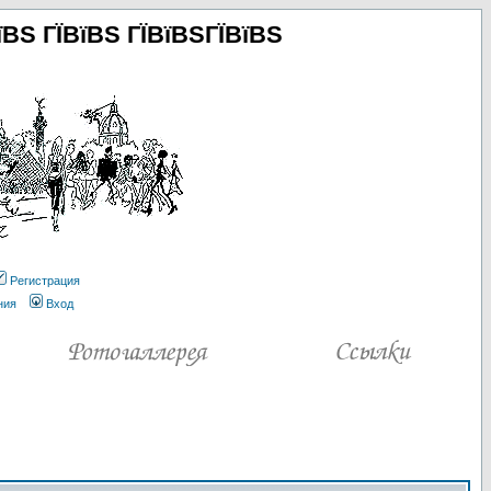
їВЅ ГЇВїВЅ ГЇВїВЅГЇВїВЅ
Регистрация
ния
Вход