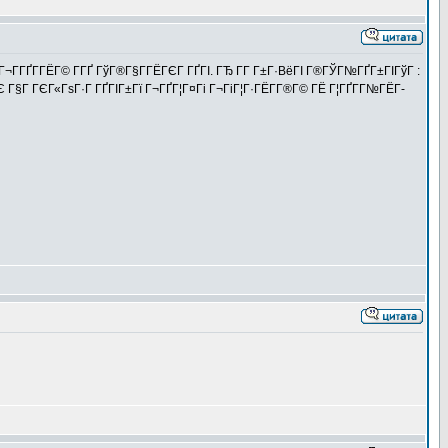
Г¬Г­ГҐГ­ГЁГ© Г­ГҐ ГўГ®Г§Г­ГЁГЄГ ГҐГІ. ГЂ Г­Г Г±Г·ВёГІ Г®ГЎГ№ГҐГ±ГІГўГ :
 ГЄ Г§Г ГЄГ«ГѕГ·Г ГҐГІГ±Гї Г¬ГҐГ¦Г¤Гі Г¬ГіГ¦Г·ГЁГ­Г®Г© ГЁ Г¦ГҐГ­Г№ГЁГ­