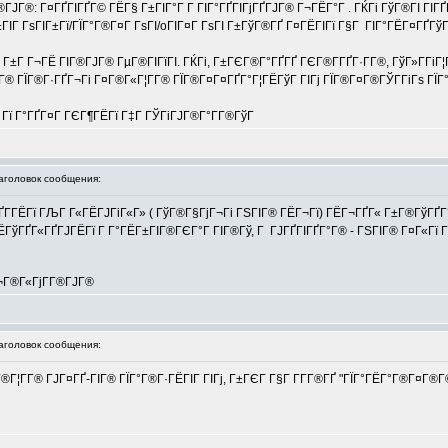
ЈГ®: Г¤ГҐГІГҐГ© ГЁГ§ Г±ГІГ°Г Г­ ГІГ°ГҐГІГјГҐГЈГ® Г¬ГЁГ°Г . ГЌГі ГўГ®ГІ ГІГҐ
Г ГѕГІГ±Гї/ГЇГ°Г®Г¤Г ГѕГІ/oГІГ¤Г ГѕГІ Г±ГўГ®ГҐ Г¤ГЁГІГї Г§Г ГІГ°ГЁГ¤ГҐГўГї
±Г Г¬ГЁ ГІГ®ГЈГ® ГµГ®ГІГїГІ. ГЌГі, Г±ГЄГ®Г°ГҐГҐ ГЄГ®Г­ГҐГ·Г­Г®, ГўГ»Г­ГіГ¦Г¤
® ГЇГ®Г·ГҐГ¬Гі Г¤Г®Г«Г¦Г­Г® ГЇГ®Г¤Г¤ГҐГ°Г¦ГЁГўГ ГІГј ГЇГ®Г¤Г®ГЎГ­ГіГѕ ГЇГ
Г Гї Г°ГҐГ¤Г ГЄГ¶ГЁГї Г‡Г ГЎГіГЈГ®Г°Г­Г®ГўГ
головок сообщения:
ҐГ­ГЁГї ГЉГ Г«ГЁГЈГіГ«Г» ( ГўГ®Г§ГјГ¬Гі ГЅГІГ® ГЁГ¬Гї) ГЁГ¬ГҐГ« Г±Г®ГўГҐ
ГўГҐГ«ГҐГЈГЁГї Г Г°ГЁГ±ГІГ®ГЄГ°Г ГІГ®Гў, Г ГЈГҐГІГҐГ°Г® - ГЅГІГ® Г¤Г«Гї ГЇ
¬Г®Г«ГјГ­Г®ГЈГ®
головок сообщения:
Г®Г¦Г­Г® ГЈГ¤ГҐ-ГІГ® ГЇГ°Г®Г·ГЁГІГ ГІГј, Г±ГЄГ Г§Г Г­Г­Г®ГҐ "ГЇГ°ГЁГ°Г®Г