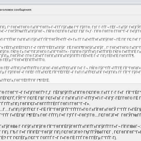
головок сообщения:
ЁГІГј. Г‘ Г®Г¤Г­Г®Г© Г±ГІГ°Г®Г­Г»-Г¬Г­ГҐ ГўГ±Вё Г°Г ГўГ­Г®. Г‡Г Г·ГҐГ¬ ГЁГ¬ Г±ГўГ Г¤Гј
­Г»Г¬" Г®ГЎГ№ГҐГ±ГІГўГ®Г¬. ГЌГ® ГЄГІГ® Г±ГЄГ Г§Г Г«,Г· ГІГ® Г®Г­Г® Г­Г®Г°Г¬Г Г«ГјГ­Г
і Г°ГҐГёГ ГѕГІГ±Гї ГўГ±ГҐ ГЇГ°Г®ГЎГ«ГҐГ¬Г» Г± Г­Г Г±Г«ГҐГ¤Г±ГІГўГ®Г¬ ГЁ ГІГ ГЄ Г¤Г Г
ГіГ¦Г¤ ГЁГ­Г±ГІГЁГ­ГЄГІ Г¬Г ГІГҐГ°ГЁГ­Г±ГІГўГ ГЁ Г®ГІГ¶Г®ГўГ±ГІГўГ . Г‘ Г®Г¤Г­Г®Г© Г±ГІГ°
ІГўГ®. ГЌГ® Г± Г¤Г°ГіГЈГ®Г© Г±ГІГ°Г®Г­Г» - ГЅГІГ® ГўГҐГ¤Гј Г¤ГҐГІГЁ! ГЌГ® Г¤ГҐГІГЁ Г
јГїГµ, Г®ГЎГ»Г·Г­Г® ГЈГ¤ГҐ Г®ГІГ±ГіГІГ±ГІГўГіГҐГІ ГЁГ«ГЁ Г¬Г ГІГј ГЁГ«ГЁ Г®ГІГҐГ¶.
 ГЁГµ Г°Г®Г¤ГЁГІГҐГ«ГҐГ©.
­Г® ГЁГ¬ГҐГІГј Г¤ГҐГІГҐГ© ГЈГ®Г¬Г®Г±ГҐГЄГ±ГіГ Г«Г Г¬. ГЌГ® ГўГ°ГҐГ¬ГҐГ­ГЁ ГЇГ°Г®ГёГ«Г
µ Г ГўГІГ®Г¬Г ГІГЁГ·ГҐГ±ГЄГЁ ГЇГ°ГЁГ­ГЁГ¬Г ГѕГІ Г±ГҐГЄГ±ГіГ Г«ГјГ­ГіГѕ Г­Г ГЇГ°Г ГўГ«ГҐ
 Г±ГҐГЄГ±.Г®Г°ГЁГҐГ­ГІГ Г¶ГЁГЁ.
 Г­Г®Г°Г¬Г Г«ГјГ­Г®ГҐ? Г„Г ГЁГ§ГўГҐГ±ГІГ­Г® ГЄГІГ®: Г±Г­Г Г·Г Г«Г ГЇГ°ГЁ
Г°ГЁГЄГҐ, ГЎГ°Г ГЄГЁ Г§Г ГЄГ«ГѕГ·Г ГѕГІГ±Гї Г¬ГҐГ¦Г¤Гі Г¬ГіГ¦Г·ГЁГ­Г®Г© ГЁ
ГҐ ГҐГ±ГІГј Г®ГІГЄГ«Г®Г­ГҐГ­ГЁГҐ Г®ГІ Г­Г®Г°Г¬Г».
...Г…Г±ГІГј ГўГҐГЄГ Г¬ГЁ ГЇГ°Г®ГўГҐГ°ГҐГ­Г­Г»Г© Г±ГЇГ®Г±Г®ГЎ Г°ГҐГ Г«ГЁГ§
 Г°ГҐГ Г«ГЁГ§Г Г¶ГЁГѕ Г®Г·ГҐГ­Гј Г¤Г Г¦ГҐ Г¬Г®Г¦Г­Г®....ГЄГ®ГЈГ¤Г Г®ГЎГ№ГҐ
Г±ГўГ®Вё Г·ГіГўГ±ГІГўГ® ГЇГ°Г®ГІГЁГўГ®ГҐГ±ГІГҐГ±ГІГўГҐГ­Г­Г»Г¬ ГЇГіГІВёГ¬: Г
ГўГ ГІГј. ГЂ Г Г¤Г ГЇГІГЁГ°Г®ГўГ ГІГј ГЄГ®ГЈГ®? ГђГҐГЎВёГ­ГЄГ , ГЄГ®ГІГ®
Ё? Г’Г ГЄГЁГµ ГЄГ°Г Г©Г­ГҐ Г¬Г Г«Г® ГЁ Г­ГҐ Г® Г­ГЁГµ Г°ГҐГ·Гј.