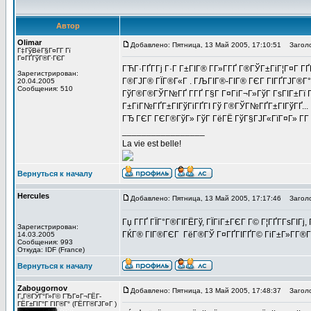
Автор
Olimar
Добавлено: Пятница, 13 Май 2005, 17:10:51
Заголово
Г‡ГўВёГ§Г¤Г­Г Гї
Г¤ГҐГўГ®Г·ГЄГ
ГЋГ·ГҐГ­Гј Г·Г Г±ГІГ® Г­Г»Г­ГҐ Г®ГЎГ±ГіГ¦Г¤Г
Зарегистрирован:
Г®ГЈГ® ГЇГ®Г«Г . ГЉГІГ®-ГІГ® ГЄГ ГІГҐГЈГ®Г°Г
20.04.2005
Сообщения: 510
ГўГ®Г®ГЎГ№ГҐ Г­ГҐ Г§Г Г¤ГіГ¬Г»ГўГ ГѕГІГ±Гї Г­Г
Г±ГіГ№ГҐГ±ГІГўГіГҐГІ Гў Г®ГЎГ№ГҐГ±ГІГўГҐ...
ГЂ ГЄГ ГЄГ®ГўГ» ГўГ ГёГЁ ГўГ§ГЈГ«ГїГ¤Г» Г­
_________________
La vie est belle!
Вернуться к началу
Hercules
Добавлено: Пятница, 13 Май 2005, 17:17:46
Заголо
Гџ Г­ГҐ ГЇГ°Г®ГІГЁГў, ГЇГіГ±ГЄГ Г© Г¦ГҐГ­ГѕГІГ
Зарегистрирован:
ГЌГ® ГІГ®ГЄГ ГёГ®ГЎ Г¤ГҐГІГҐГ© ГіГ±Г»Г­Г®ГўГ
14.03.2005
Сообщения: 993
Откуда: IDF (France)
Вернуться к началу
Zabougornov
Добавлено: Пятница, 13 Май 2005, 17:48:37
Заголо
Г„Г®ГЎГ°Г»Г© ГЂГ¤Г¬ГЁГ­
ГЁГ±ГІГ°Г ГІГ®Г° (ГЁГ­Г®ГЈГ¤Г )