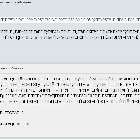
головок сообщения:
Г­Г ГЇГЁГ±Г Г«Г , Г­Г® Г±ГЄГ Г§Г Г«Г Г®Г­Г ГЅГІГ® ГІГ ГЄ ГўГҐГ±ГЄГ®, Г·ГІГ® Г±Г®Г¬Г­Г
ї ГІГҐГ¬Г , ГЈГ¤ГҐ Г­Г ГёГЁ ГўГ§ГЈГ«ГїГ¤Г» ГЏГЋГ‹ГЌГЋГ‘Г’ГњГћ Г±Г®ГўГЇГ Г¤Г
±Г«ГҐ ГЄГ Г¦Г¤Г®ГЈГ® ГІГўГ®ГҐГЈГ® ГўГ»Г±ГЄГ Г§Г»ГўГ Г­ГЁГї ГЈГ®ГўГ®Г°ГЁГІГ
вок сообщения:
Г«Г Г¦ГЁГўГ®ГІГ­Г»Гµ ГЁ ГЇГ°Г®Г·ГЁГµ ГІГўГ Г°ГҐГ© Г± Г°ГҐГЇГ°Г®Г¤ГіГЄГІГ
ГўГ ГЈГ®Г°Г¬Г®Г­Г®Гў, ГўГ»ГЎГ°Г Г±Г»ГўГ ГҐГ¬Г»Гµ Гў Г®Г°ГЈГ Г­ГЁГ§Г¬. ГЌ
ГҐГ­ГЁГї. Г€ ГЇГ°ГЁ ГЅГІГ®Г¬ Г«ГѕГЎГ»ГҐ Г°Г®Г¤ГЁГўГёГЁГҐГ±Гї Г¤ГҐГІВёГ­
ЁГµ ГЈГ®Г¬Г®Г±ГҐГЄГ±ГіГ Г«ГјГ­Г®ГҐ ГЇГ°Г®ГёГ«Г®ГҐ. Г‚ ГЅГІГ®Г¬ ГЁ ГҐГ±ГІГ
«ГјГ­Г®Г© ( Г§Г ГЄГ®Г­ Г¤Г¦ГіГ­ГЈГ«ГҐГ©), Г·ГҐГ«Г®ГўГҐГЄ Г¬Г®Г¦ГҐГІ ГЎГ°Г®
ГЎВёГ­ГЄГ®Г¬?
¬Г®Г«ГјГ­Г®ГЈГ®