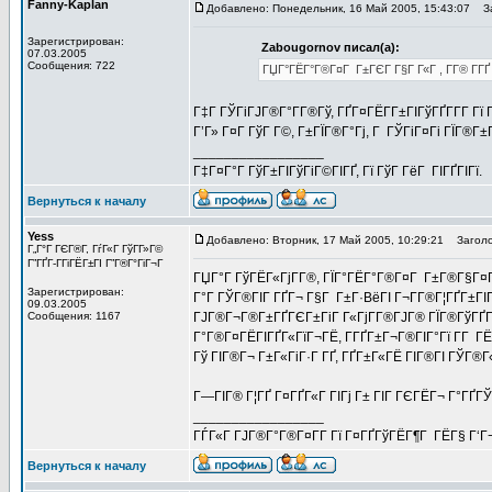
Fanny-Kaplan
Добавлено: Понедельник, 16 Май 2005, 15:43:07
За
Зарегистрирован:
Zabougornov писал(а):
07.03.2005
Сообщения: 722
ГЏГ°ГЁГ°Г®Г¤Г Г±ГЄГ Г§Г Г«Г , Г­Г® Г­ГҐ 
Г‡Г ГЎГіГЈГ®Г°Г­Г®Гў, ГҐГ¤ГЁГ­Г±ГІГўГҐГ­Г­Г Г
Г’Г» Г¤Г ГўГ Г©, Г±ГЇГ®Г°Гј, Г ГЎГіГ¤Гі ГЇГ®Г
_________________
Г‡Г¤Г°Г ГўГ±ГІГўГіГ©ГІГҐ, Гї ГўГ ГёГ ГІГҐГІГї.
Вернуться к началу
Yess
Добавлено: Вторник, 17 Май 2005, 10:29:21
Заголо
Г„Г°Г ГЄГ®Г­, ГѓГ«Г ГўГ­Г»Г©
Г”ГҐГ­-ГГіГЁГ±ГІ Г”Г®Г°ГіГ¬Г
ГЏГ°Г ГўГЁГ«ГјГ­Г®, ГЇГ°ГЁГ°Г®Г¤Г Г±Г®Г§Г¤Г 
Зарегистрирован:
Г°Г ГЎГ®ГІГ ГҐГ¬ Г§Г Г±Г·ВёГІ Г¬Г­Г®Г¦ГҐГ±ГІ
09.03.2005
Сообщения: 1167
ГЈГ®Г¬Г®Г±ГҐГЄГ±ГіГ Г«ГјГ­Г®ГЈГ® ГЇГ®ГўГҐГ¤
Г°Г®Г¤ГЁГІГҐГ«ГїГ¬ГЁ, Г­ГҐГ±Г¬Г®ГІГ°Гї Г­Г Г
Гў ГІГ®Г¬ Г±Г«ГіГ·Г ГҐ, ГҐГ±Г«ГЁ ГІГ®ГІ ГЎГ®Г
Г—ГІГ® Г¦ГҐ Г¤ГҐГ«Г ГІГј Г± ГІГ ГЄГЁГ¬ Г°ГҐ
_________________
ГЃГ«Г ГЈГ®Г°Г®Г¤Г­Г Гї Г¤ГҐГўГЁГ¶Г ГЁГ§ Г‘Г
Вернуться к началу