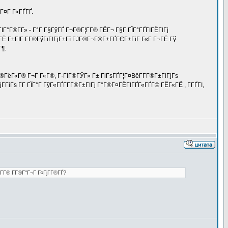
Г¤Г Г«ГҐГҐ.
ГІГ°Г®Г­Г» - Г°Г Г§ГўГҐ Г¬Г®Г¦Г­Г® ГЁГ¬ Г§Г ГЇГ°ГҐГІГЁГІГј
ІГЁ Г±ГІГ Г­Г®ГўГїГІГјГ±Гї ГЈГ®Г¬Г®Г±ГҐГЄГ±ГіГ Г«Г Г¬ГЁ Гў
¶.
®ГёГ«Г® Г¬Г Г«Г®, Г·ГІГ®ГЎГ» Г± ГіГѕГҐГ¦Г¤ВёГ­Г­Г®Г±ГІГјГѕ
ГіГѕ Г­Г ГЇГ°Г ГўГ«ГҐГ­Г­Г®Г±ГІГј Г°Г®Г¤ГЁГІГҐГ«ГҐГ© ГЁГ«ГЁ , Г­ГҐГІ,
­Г® Г­Г®Г°Г¬Г Г«ГјГ­Г®ГҐ?