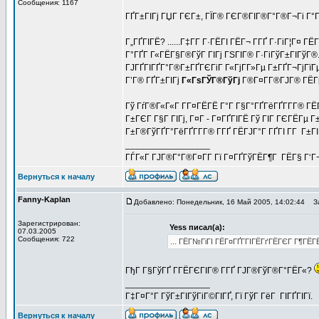
Сообщения: 1167
ГҐГ±ГІГј ГЏГ ГЄГ±, ГЇГ® ГЄГ®ГІГ®Г°Г®Г¬Гі Г°Г
Г„ГҐГІГЁ? ......Г‡Г­Г Г·ГЁГІ ГЁГ¬ Г­ГҐ Г·ГіГ¦Г¤
Г°ГҐГ Г«ГЁГ§Г®ГўГ ГІГј ГЅГІГ® Г·ГіГўГ±ГІГўГ®
ГЈГҐГІГҐГ°Г®Г±ГҐГЄГіГ Г«ГјГ­Г»Гµ Г±ГҐГ¬ГјГїГµ
Г’Г® ГҐГ±ГІГј
Г«ГѕГЎГ®ГўГј
Г®Г¤Г­Г®ГЈГ® ГЁГ
Гў ГѓГ®Г«Г«Г Г­Г¤ГЁГЁ Г°Г Г§Г°ГҐГёГҐГ­Г­Г® Г
Г±ГЄГ Г§Г ГІГј, Г¤Г - Г¤ГҐГІГЁ Гў ГІГ ГЄГЁГµ Г
Г±Г®ГўГҐГ°ГёГҐГ­Г­Г® Г­ГҐ ГЁГЈГ°Г ГҐГІ Г­Г Г±
_________________
ГЃГ«Г ГЈГ®Г°Г®Г¤Г­Г Гї Г¤ГҐГўГЁГ¶Г ГЁГ§ Г‘Г
Вернуться к началу
Fanny-Kaplan
Добавлено: Понедельник, 16 Май 2005, 14:02:44
За
Зарегистрирован:
Yess писал(а):
07.03.2005
Сообщения: 722
... ГЁГ№ГіГІ ГЁГ¤ГҐГ­ГІГЁГґГЁГЄГ Г¶ГЁГЁ
ГђГ Г§ГўГҐ Г­ГЁГЄГІГ® Г­ГҐ ГЈГ®ГўГ®Г°ГЁГ«?
_________________
Г‡Г¤Г°Г ГўГ±ГІГўГіГ©ГІГҐ, Гї ГўГ ГёГ ГІГҐГІГї.
Вернуться к началу