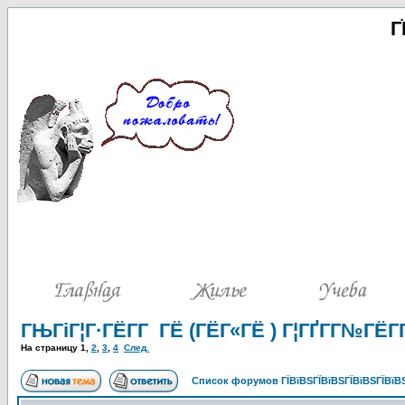
Г
ГЊГіГ¦Г·ГЁГ­Г ГЁ (ГЁГ«ГЁ ) Г¦ГҐГ­Г№ГЁГ­Г
На страницу
1
,
2
,
3
,
4
След.
Список форумов ГЇВїВЅГЇВїВЅГЇВїВЅГЇВїВЅ