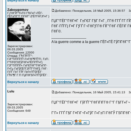
Вернуться к началу
Zabougornov
Добавлено: Понедельник, 16 Май 2005, 15:36:57
За
Г„Г®ГЎГ°Г»Г© ГЂГ¤Г¬ГЁГ­
ГЁГ±ГІГ°Г ГІГ®Г° (ГЁГ­Г®ГЈГ¤Г )
ГЏГ°ГЁГ°Г®Г¤Г Г±ГЄГ Г§Г Г«Г , Г­Г® Г­ГҐ Г­Г Г
Г®Г·ГҐГ­Гј Г¤Г Г¦ГҐ Г¬Г®Г¦Г­Г® ГЇГ°Г®Г·ГЁГІГ Г
Г®Г©.
_________________
A la guerre comme a la guerre ГЁГ«ГЁ ГўГІГ®Г°
Зарегистрирован:
06.03.2005
Сообщения: 12000
Откуда: ГЋГЎГҐГ°-
ГЈГ°ГіГЇГЇГҐГ­-Г¤Г®Г¶ГҐГ­ГІ, Г±ГІ.
Г°ГіГЄГ®ГўГ®Г¤ГЁГІГҐГ«Гј
ГЈГ°ГіГЇГЇГ» Г±ГЄГ®Г°Г®Г±ГІГ­
Г»Гµ Г±ГўГЁГ­ГЈГҐГ°Г®Гў, Г®Г­
Г¦ГҐ Г‡Г ГЎГ ГёГ«ГҐГўГЁГ·
ГЋГ¶Г Г ГІ ГЏГ®ГЅГ«ГҐГўГЁГ·
Вернуться к началу
Lulu
Добавлено: Понедельник, 16 Май 2005, 15:41:13
За
ГЏГ°ГЁГ°Г®Г¤Г ГўГҐГ°Г®ГїГІГ­Г® Г°Г Г§Г­Г»Г¬ 
Зарегистрирован:
09.03.2005
Сообщения: 649
Г’Г» Г­ГҐ Г§Г Г¤ГіГ¬Г»ГўГ Г«Г±Гї Г®ГЎ ГЅГІГ®
Вернуться к началу