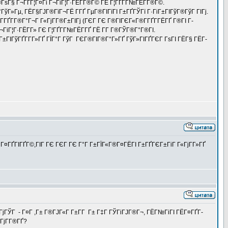
±Г®ГѕГ§ Г¬ГҐГ¦Г¤Гі Г¬ГіГ¦Г·ГЁГ­Г®Г© ГЁ Г¦ГҐГ­Г№ГЁГ­Г®Г©.
ўГ»Гµ, ГЁГ§ГЈГ®ГїГ¬ГЁ Г­ГҐ ГµГ®ГІГїГІ Г±ГҐГЎГї Г·ГіГ±ГІГўГ®ГўГ ГІГј.
Г­ГҐГ­Г®Г°Г¬Г Г«ГјГ­Г®Г±ГІГј (ГЄГ ГЄ Г®ГІГЄГ«Г®Г­ГҐГ­ГЁГҐ Г®ГІ Г­
ГіГ¦Г·ГЁГ­Г» ГЄ Г¦ГҐГ­Г№ГЁГ­ГҐ ГЁ Г­Г Г®ГЎГ®Г°Г®ГІ.
ҐГ±ГІГўГҐГ­Г­Г»ГҐ ГЇГ°Г ГўГ ГЄГ®ГІГ®Г°Г»ГҐ ГўГ»ГІГҐГЄГ ГѕГІ ГЁГ§ ГЁГ­
 Г¤ГҐГІГҐГ©,ГІГ ГЄ ГЄГ ГЄ Г°Г Г±ГЇГ«Г®Г¤ГЁГІ Г±ГҐГЄГ±ГіГ Г«ГјГ­Г»ГҐ
Г¤ГјГЎГ - Г¤Г ,Г± Г®ГЈГ«Г Г±Г­Г Г± Г‡Г ГЎГіГЈГ®Г¬, ГЁГ№ГіГІ ГЁГ¤ГҐГ­
ГјГ­Г®ГҐ?