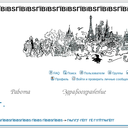
ЇВїВЅГЇВїВЅГЇВїВЅГЇВїВЅГЇВїВЅГЇВїВЅГЇВ
FAQ
Поиск
Пользователи
Группы
Профиль
Войти и проверить личные сообще
 .
ГЇВїВЅГЇВїВЅГЇВїВЅ ГЇВїВЅ ГЇВїВЅГЇВїВЅ
->
ГЊГіГ¦Г·ГЁГ­Г ГЁ Г†ГҐГ­Г№ГЁГ­Г