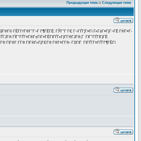
Предыдущая тема
::
Следующая тема
®ГўГ®Г© ГЁГ­ГґГ®Г°Г¬Г Г¶ГЁГЁ: ГЎГ°Г ГЄ Г¬ГҐГ¦Г¤Гі Г«ГѕГ¤ГјГ¬ГЁ Г®Г¤Г­
ГҐГЈГ® ГЇГ°ГҐГ¤Г®Г±ГіГ¤ГЁГІГҐГ«ГјГ­Г®ГЈГ®,Г ГІГ°ГҐГІГјГЁ
Г­Г® ГІГ®Г·Г­Г® ГІГ®Г«ГјГЄГ® Г®Г¤Г­Г®- ГЅГІГ ГІГҐГ­Г¤ГҐГ­Г¶ГЁГї