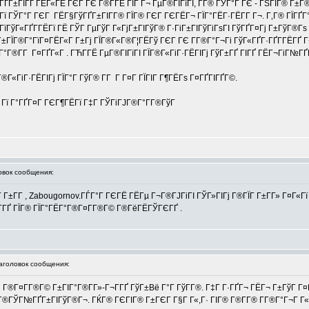
ўГ¬ГҐГ±ГІГҐ ГЁГ«ГЁ ГЄГ ГЄ Г®Г­ГЁ ГІГ Г¬ ГµГ®ГІГїГІ, Г­Г® ГЎГ°Г ГЄ - ГЅГІГ® Г
ГЎГ°Г ГЄГ ГЁГ§ГўГҐГ±ГІГ­Г® ГЇГ® ГЄГ ГЄГЁГ¬ ГЇГ°ГЁГ·ГЁГ­Г Г¬. Г‚Г® ГЇГҐГ°Г
 ГїГўГ«ГҐГ­ГЁГї ГЁ ГЎГ ГµГўГ Г«ГјГ±ГІГўГ® Г·ГіГ±ГІГўГіГѕГІ ГўГҐГ¤Гј Г±ГўГ®Гѕ 
Г±ГЇГ®Г°ГїГ¤ГЁГ«Г Г±Гј ГЇГ®Г«Г®Г¦ГЁГў ГЄГ ГЄ Г­Г®Г°Г¬Гі ГўГ«ГҐГ·ГҐГ­ГЁГҐ Г¬
®Г°Г®Г­Г Г¤ГҐГ«Г . ГЋГ­ГЁ ГµГ®ГІГїГІ ГЇГ®Г«ГіГ·ГЁГІГј ГўГ±ГҐ ГІГҐ ГЁГ¬ГіГ№Г
Г®Г«ГіГ·ГЁГІГј ГЇГ°Г ГўГ® Г­Г Г Г¤Г ГЇГІГ Г¶ГЁГѕ Г¤ГҐГІГҐГ©.
Г Гї Г°ГҐГ¤Г ГЄГ¶ГЁГї Г‡Г ГЎГіГЈГ®Г°Г­Г®ГўГ
вок сообщения:
±Г­Г , Zabougornov.ГЃГ°Г ГЄГЁ ГЁГµ Г¬Г®ГЈГіГІ ГЎГ»ГІГј Г®ГЇГ Г±Г­Г» Г¤Г«Гї
Г­ГҐ ГЇГ® ГЇГ°ГЁГ°Г®Г¤Г­Г®Г© Г®ГёГЁГЎГЄГҐ .
головок сообщения:
 Г‘ Г®Г¤Г­Г®Г© Г±ГІГ°Г®Г­Г»-Г¬Г­ГҐ ГўГ±Вё Г°Г ГўГ­Г®. Г‡Г Г·ГҐГ¬ ГЁГ¬ Г±ГўГ 
 Г®ГЎГ№ГҐГ±ГІГўГ®Г¬. ГЌГ® ГЄГІГ® Г±ГЄГ Г§Г Г«,Г· ГІГ® Г®Г­Г® Г­Г®Г°Г¬Г Г«