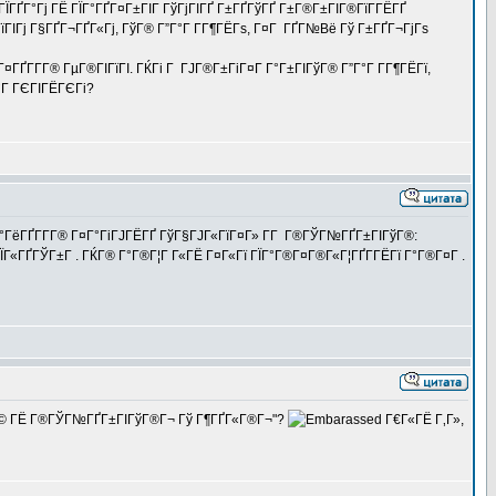
ГЇГҐГ°Гј ГЁ ГЇГ°ГҐГ¤Г±ГІГ ГўГјГІГҐ Г±ГҐГўГҐ Г±Г®Г±ГІГ®ГїГ­ГЁГҐ
ГІГј Г§ГҐГ¬ГҐГ«Гј, ГўГ® Г”Г°Г Г­Г¶ГЁГѕ, Г¤Г ГҐГ№Вё Гў Г±ГҐГ¬ГјГѕ
ГҐГ­Г­Г® ГµГ®ГІГїГІ. ГЌГі Г ГЈГ®Г±ГіГ¤Г Г°Г±ГІГўГ® Г”Г°Г Г­Г¶ГЁГї,
°Г ГЄГІГЁГЄГі?
Г°ГёГҐГ­Г­Г® Г¤Г°ГіГЈГЁГҐ ГўГ§ГЈГ«ГїГ¤Г» Г­Г Г®ГЎГ№ГҐГ±ГІГўГ®:
Г«ГҐГЎГ±Г . ГЌГ® Г°Г®Г¦Г Г«ГЁ Г¤Г«Гї ГЇГ°Г®Г¤Г®Г«Г¦ГҐГ­ГЁГї Г°Г®Г¤Г .
¤Г®Г© ГЁ Г®ГЎГ№ГҐГ±ГІГўГ®Г¬ Гў Г¶ГҐГ«Г®Г¬"?
Г€Г«ГЁ Г‚Г»,