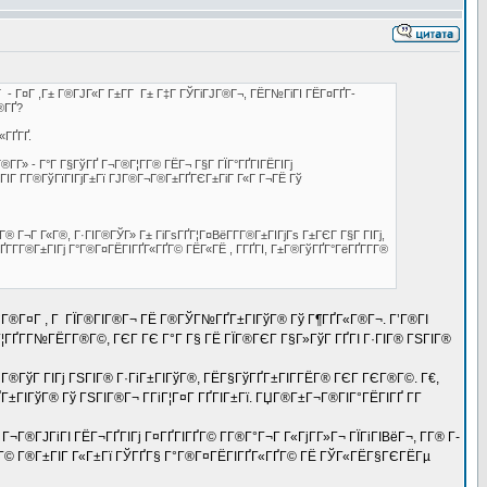
ГЎГ - Г¤Г ,Г± Г®ГЈГ«Г Г±Г­Г Г± Г‡Г ГЎГіГЈГ®Г¬, ГЁГ№ГіГІ ГЁГ¤ГҐГ­
®ГҐ?
«ГҐГҐ.
Г®Г­Г» - Г°Г Г§ГўГҐ Г¬Г®Г¦Г­Г® ГЁГ¬ Г§Г ГЇГ°ГҐГІГЁГІГј
±ГІГ Г­Г®ГўГїГІГјГ±Гї ГЈГ®Г¬Г®Г±ГҐГЄГ±ГіГ Г«Г Г¬ГЁ Гў
® Г¬Г Г«Г®, Г·ГІГ®ГЎГ» Г± ГіГѕГҐГ¦Г¤ВёГ­Г­Г®Г±ГІГјГѕ Г±ГЄГ Г§Г ГІГј,
Г­Г­Г®Г±ГІГј Г°Г®Г¤ГЁГІГҐГ«ГҐГ© ГЁГ«ГЁ , Г­ГҐГІ, Г±Г®ГўГҐГ°ГёГҐГ­Г­Г®
Г°Г®Г¤Г , Г ГЇГ®ГІГ®Г¬ ГЁ Г®ГЎГ№ГҐГ±ГІГўГ® Гў Г¶ГҐГ«Г®Г¬. Г’Г®ГІ
 Г¦ГҐГ­Г№ГЁГ­Г®Г©, ГЄГ ГЄ Г°Г Г§ ГЁ ГЇГ®ГЄГ Г§Г»ГўГ ГҐГІ Г·ГІГ® ГЅГІГ®
Г®ГўГ ГІГј ГЅГІГ® Г·ГіГ±ГІГўГ®, ГЁГ§ГўГҐГ±ГІГ­ГЁГ® ГЄГ ГЄГ®Г©. Г€,
Г±ГІГўГ® Гў ГЅГІГ®Г¬ Г­ГіГ¦Г¤Г ГҐГІГ±Гї. ГЏГ®Г±Г¬Г®ГІГ°ГЁГІГҐ Г­Г
¬Г®ГЈГіГІ ГЁГ¬ГҐГІГј Г¤ГҐГІГҐГ© Г­Г®Г°Г¬Г Г«ГјГ­Г»Г¬ ГЇГіГІВёГ¬, Г­Г® Г­
Г°Г»Г© Г®Г±ГІГ Г«Г±Гї ГЎГҐГ§ Г°Г®Г¤ГЁГІГҐГ«ГҐГ© ГЁ ГЎГ«ГЁГ§ГЄГЁГµ