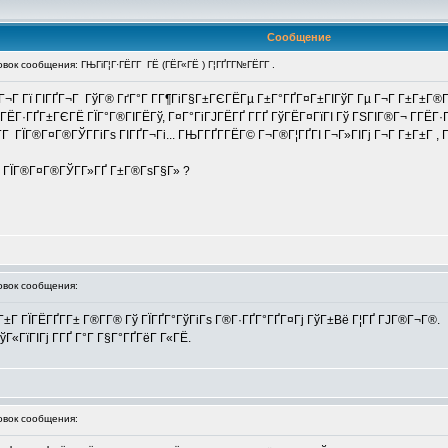
Сообщение
к сообщения: ГЊГіГ¦Г·ГЁГ­Г ГЁ (ГЁГ«ГЁ ) Г¦ГҐГ­Г№ГЁГ­Г .
 ГҐГ¬Г Гї ГІГҐГ¬Г ГўГ® ГґГ°Г Г­Г¶ГіГ§Г±ГЄГЁГµ Г±Г°ГҐГ¤Г±ГІГўГ Гµ Г¬Г Г±Г±Г
ЁГ·ГҐГ±ГЄГЁ ГЇГ°Г®ГІГЁГў, Г¤Г°ГіГЈГЁГҐ Г­ГҐ ГўГЁГ¤ГїГІ Гў ГЅГІГ®Г¬ Г­ГЁГ·
 ГЇГ®Г¤Г®ГЎГ­ГіГѕ ГІГҐГ¬Гі... ГЊГ­ГҐГ­ГЁГ© Г¬Г®Г¦ГҐГІ Г¬Г»ГІГј Г¬Г Г±Г±Г , 
Г ГЇГ®Г¤Г®ГЎГ­Г»ГҐ Г±Г®ГѕГ§Г» ?
вок сообщения:
ј, Г±Г ГЇГЁГҐГ­Г± Г®Г­Г® Гў ГЇГҐГ°ГўГіГѕ Г®Г·ГҐГ°ГҐГ¤Гј ГўГ±Вё Г¦ГҐ ГЈГ®Г¬Г®.
«ГїГІГј Г­ГҐ Г°Г Г§Г°ГҐГёГ Г«ГЁ.
вок сообщения: