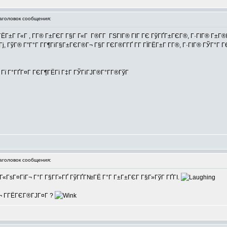
головок сообщения:
ЇГЁГ±Г Г«Г , Г­Г® Г±ГЄГ Г§Г Г«Г Г®Г­Г ГЅГІГ® ГІГ ГЄ ГўГҐГ±ГЄГ®, Г·ГІГ® Г±Г®
ІГј, ГўГ® Г”Г°Г Г­Г¶ГіГ§Г±ГЄГ®Г¬ Г§Г ГЄГ®Г­ГҐ Г­Г ГЇГЁГ±Г Г­Г®, Г·ГІГ® ГЎГ°Г
Г Гї Г°ГҐГ¤Г ГЄГ¶ГЁГї Г‡Г ГЎГіГЈГ®Г°Г­Г®ГўГ
головок сообщения:
Г«ГѕГ¤ГїГ¬ Г°Г Г§Г­Г»ГҐ ГўГҐГ№ГЁ Г°Г Г±Г±ГЄГ Г§Г»ГўГ ГҐГІ.
Г¬ Г­ГЁГЄГ®ГЈГ¤Г ?