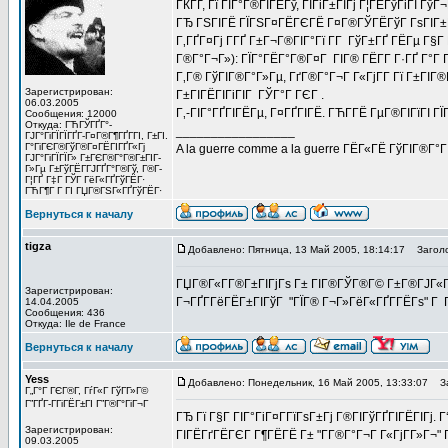
ГЌГҐ, Гї ГЇГ°Г®ГІГЁГў, ГЇГіГ±ГІГј Г¦ГЁГўГіГІ Г
ГЂ ГЅГІГЁ ГЇГЅГ¤ГЁГЄГЁ Г¤Г®ГЎГЁГўГ ГѕГІГ±Гї 
Г‚ГҐГ¤Гј Г­ГҐ Г±Г¬Г®ГІГ°Гї Г­Г ГўГ±ГҐ ГЁГµ Г§Г
Г®Г°Г¬Г»): ГЇГ°ГЁГ°Г®Г¤Г ГІГ® ГЁГ­Г Г·ГҐ Г°Г 
Г‚Г® ГўГІГ®Г°Г»Гµ, ГґГ®Г°Г¬Г Г«ГјГ­Г Гї Г±ГІГ
Зарегистрирован:
Г±ГІГЁГІГіГІГ ГЎГ°Г ГЄГ .
06.03.2005
Г‚-ГІГ°ГҐГІГЁГµ, Г¤ГҐГІГЁ. ГЋГ­ГЁ ГµГ®ГІГїГІ ГЇ
Сообщения: 12000
Откуда: ГЋГЎГҐГ°-
_________________
ГЈГ°ГіГЇГЇГҐГ­-Г¤Г®Г¶ГҐГ­ГІ, Г±ГІ.
Г°ГіГЄГ®ГўГ®Г¤ГЁГІГҐГ«Гј
A la guerre comme a la guerre ГЁГ«ГЁ ГўГІГ®Г°
ГЈГ°ГіГЇГЇГ» Г±ГЄГ®Г°Г®Г±ГІГ­
Г»Гµ Г±ГўГЁГ­ГЈГҐГ°Г®Гў, Г®Г­
Г¦ГҐ Г‡Г ГЎГ ГёГ«ГҐГўГЁГ·
ГЋГ¶Г Г ГІ ГЏГ®ГЅГ«ГҐГўГЁГ·
Вернуться к началу
tigza
Добавлено: Пятница, 13 Май 2005, 18:14:17
Заголо
ГЏГ®Г«Г­Г®Г±ГІГјГѕ Г± ГІГ®ГЎГ®Г© Г±Г®ГЈГ«Г Г
Зарегистрирован:
Г¬ГҐГ­ГёГЁГ±ГІГўГ "ГЇГ® Г¬Г»ГёГ«ГҐГ­ГЁГѕ" Г 
14.04.2005
Сообщения: 436
Откуда: Ile de France
Вернуться к началу
Yess
Добавлено: Понедельник, 16 Май 2005, 13:33:07
За
Г„Г°Г ГЄГ®Г­, ГѓГ«Г ГўГ­Г»Г©
Г”ГҐГ­-ГГіГЁГ±ГІ Г”Г®Г°ГіГ¬Г
ГЂ Гї Г§Г ГІГ°ГіГ¤Г­ГїГѕГ±Гј Г®ГІГўГҐГІГЁГІГј.
Зарегистрирован:
ГІГЁГґГЁГЄГ Г¶ГЁГЁ Г± "Г­Г®Г°Г¬Г Г«ГјГ­Г»Г¬"
09.03.2005