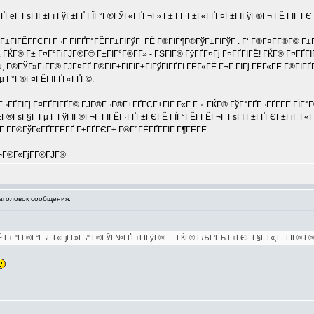
ҐГёГ ГѕГІГ±Гї ГўГ±ГҐ ГЇГ°Г®ГЎГ«ГҐГ¬Г» Г± Г­Г Г±Г«ГҐГ¤Г±ГІГўГ®Г¬ ГЁ ГІГ ГЄ 
 ГЁГ­Г±ГІГЁГ­ГЄГІ Г¬Г ГІГҐГ°ГЁГ­Г±ГІГўГ ГЁ Г®ГІГ¶Г®ГўГ±ГІГўГ . Г‘ Г®Г¤Г­Г®Г© Г±
. ГЌГ® Г± Г¤Г°ГіГЈГ®Г© Г±ГІГ°Г®Г­Г» - ГЅГІГ® ГўГҐГ¤Гј Г¤ГҐГІГЁ! ГЌГ® Г¤ГҐГ
, Г®ГЎГ»Г·Г­Г® ГЈГ¤ГҐ Г®ГІГ±ГіГІГ±ГІГўГіГҐГІ ГЁГ«ГЁ Г¬Г ГІГј ГЁГ«ГЁ Г®ГІГҐГ
µ Г°Г®Г¤ГЁГІГҐГ«ГҐГ©.
ЁГ¬ГҐГІГј Г¤ГҐГІГҐГ© ГЈГ®Г¬Г®Г±ГҐГЄГ±ГіГ Г«Г Г¬. ГЌГ® ГўГ°ГҐГ¬ГҐГ­ГЁ ГЇГ°Г
±Г®ГѕГ§Г Гµ Г ГўГІГ®Г¬Г ГІГЁГ·ГҐГ±ГЄГЁ ГЇГ°ГЁГ­ГЁГ¬Г ГѕГІ Г±ГҐГЄГ±ГіГ Г«ГјГ­
ГІГ Г­Г®ГўГ«ГҐГ­ГЁГҐ Г±ГҐГЄГ±.Г®Г°ГЁГҐГ­ГІГ Г¶ГЁГЁ.
¬Г®Г«ГјГ­Г®ГЈГ®
головок сообщения:
 Г± "Г­Г®Г°Г¬Г Г«ГјГ­Г»Г¬" Г®ГЎГ№ГҐГ±ГІГўГ®Г¬. ГЌГ® ГЉГ’ГЋ Г±ГЄГ Г§Г Г«,Г· ГІГ® Г®Г