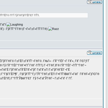
ҐГ­ГЁГ© Г­ГҐ ГўГ®Г§Г­ГЁГЄГ ГҐГІ.
 ГѕГІ
ј - ГўГҐГ°Г­Г®! (Г¬Г»Г±Г«ГҐГ­Г­Г®)
ЁГўГ­Г®Г© Г±ГЁГ±ГІГҐГ¬Г®Г©. ГЊГ» - ГЇГ°ГЁГ¬Г ГІГ», ГІГ ГЄГ¦ГҐ
Г® Гў ГЇГ°ГЁГ°Г®Г¤ГҐ Г®Г·ГҐГ­Гј Г¬Г­Г®ГЈГ® ГЇГ°ГЁГ¬ГҐГ°Г®Г¬
Г»ГёГЁ ГўГ®Г±ГЇГЁГІГ»ГўГ ГѕГІГ±Гї Г±ГўГ®ГЁГ¬ГЁ
ј Г°Г§Г­ГЁГ¶Г , Г§ГўГҐГ°Гј ГЎГ°Г®Г±ГЁГІ Г¤ГҐГІВёГ­Г»ГёГ ГІГ®Г«ГјГЄГ®
Г±ГЁГІГј Г°ГҐГЎВёГ­ГЄГ Гў Г«ГѕГЎГ®Г¬ Г±Г«ГіГ·Г ГҐ.