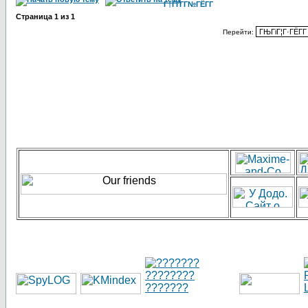
Г†ГҐГ­Г№ГЁГ­Г
Страница
1
из
1
Перейти: