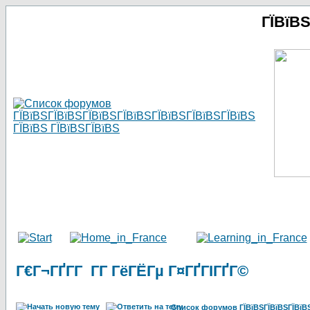
ГЇВїВ
Г€Г¬ГҐГ­Г Г­Г ГёГЁГµ Г¤ГҐГІГҐГ©
Список форумов ГЇВїВЅГЇВїВЅГЇВїВЅГ