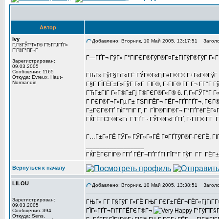
Автор
Ivy
Добавлено: Вторник, 10 Май 2005, 13:17:51
Заголов
Г„Г®ГЎГ°Г»Г© ГЂГ­ГЈГҐГ«
Г”Г®Г°ГіГ¬Г
Г—ГҐГ¬ ГўГ» Г°ГіГЄГ®ГўГ®Г¤Г±ГІГўГ®ГўГ Г«Г
Зарегистрирован:
09.03.2005
Сообщения: 1165
ГЊГ» ГўГ§ГїГ«ГЁ ГЎГ®Г«ГјГёГ®Г© Г±Г«Г®ГўГ Г°Г
Откуда: Evreux, Haut-
Normandie
Г§Г ГЇГЁГ±Г»ГўГ Г«Г ГІГ®, Г·ГІГ® Г­Г Г¬ Г­Г°
ГЋГ±ГІГ Г«Г®Г±Гј Г®ГЄГ®Г«Г® 6. Г‚Г»ГЎГ°Г Г«Г
Г ГЄГ®Г¬Г»Гµ Г± ГЅГІГЁГ¬ ГЁГ¬ГҐГ­ГҐГ¬, ГЄГ®ГІ
Г±ГЄГ®ГҐ ГќГ°ГіГ Г­, Г ГЇГ®ГІГ®Г¬ Г°ГҐГёГЁГ«Г
ГЌГЁГЄГ®Г«Гї. Г’ГҐГ¬ ГЎГ®Г«ГҐГҐ, Г·ГІГ® Г­Г 
Г…Г±Г«ГЁ ГЎГ» ГЎГ»Г«ГЁ Г¤ГҐГўГ®Г·ГЄГЁ, ГІГ
_________________
ГЌГЁГЄГІГ® Г­ГҐ ГЁГ¬ГҐГҐГІ ГЇГ°Г ГўГ Г­Г ГЁГ±Г
Вернуться к началу
LILOU
Добавлено: Вторник, 10 Май 2005, 13:38:51
Заголо
Зарегистрирован:
ГЊГ» Г­Г Г§ГўГ Г«ГЁ ГЊГ ГЄГ±ГЁГ¬ГЁГ«ГјГїГ­Г®
09.03.2005
ГЇГ«ГҐГ¬ГїГ­Г­ГЁГЄГ®Г¬
Г‘ГўГїГ§Г
Сообщения: 394
Откуда: Sens,