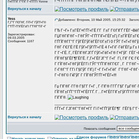
Г¬ГҐГ­Гї ГЇГ°Г®Г±ГІГ® ГЊГ ГЄГ±ГЁГ¬ - ГІГ®Г¦
Г¤ГҐГЇГ Г°ГІГ Г¬ГҐГ­ГІ Yonne
Вернуться к началу
Yess
Добавлено: Вторник, 10 Май 2005, 15:25:32
Заголо
Г„Г°Г ГЄГ®Г­, ГѓГ«Г ГўГ­Г»Г©
Г”ГҐГ­-ГГіГЁГ±ГІ Г”Г®Г°ГіГ¬Г
ГЂ Г¬Г» Г±ГЁГ¤ГҐГ«ГЁ Г­Г Г±Г Г©ГІГҐ ГЁГ¬ВёГ­
Зарегистрирован:
ГЏГ®ГІГ®Г¬ Г®ГЎГ¬ГҐГ­ГїГ«ГЁГ±Гј Г±ГЇГЁГ±ГЄГ
09.03.2005
Сообщения: 1167
ГҐГЇГ®Г­Г°Г ГўГЁГўГёГЁГ©Г±Гї 0 ГЎГ Г«Г«Г®Гў,
Г®Г·ГЄГЁ ГЁ ГўГ»ГўГҐГ«ГЁ 4 Г«ГіГ·ГёГЁГµ Г± 
Г Г¬ГЁ. Г‚ ГЁГІГ®ГЈГҐ ГўГ»ГёГ«Г® Г¤ГўГ ГЁГ¬ГҐГ
ГЇГ®Г§ГЁГ¶ГЁГЁ. Г‚Г»ГЁГЈГ°Г Г«Г Гї, ГІГ ГЄ ГЄ
Г ГЇГ®Г«Г®ГўГЁГ­Гі ГЎГ°ГҐГІГ®Г­ГЄГ , Г Г’Г®Г¬
Г‹Г®Г°Г Г­Гі Г§ГўГ ГІГј Г¬Г Г«Г»ГёГ Г’Г®Г¬Г®Г
Г¬Г®Г© ГќГўГ Г­ ГЇГ®ГЎГҐГ¤ГЁГ«!!!
Гџ ГІГ®Г·Г­Г® Г§Г­Г Г«Г , Г·ГІГ® Г­ГҐ Г§Г ГµГ®Г
ГЇГ®Г±ГҐГ°ГҐГ¤ГЁГ­ГҐ. Г…Г¤ГЁГ­ГІГ±ГўГҐГ­Г­Г®ГҐ 
ГїГІГ®.
_________________
ГЃГ«Г ГЈГ®Г°Г®Г¤Г­Г Гї Г¤ГҐГўГЁГ¶Г ГЁГ§ Г‘Г
Вернуться к началу
Показать сообщения:
Список форумов ГЇВїВЅГЇВїВЅГЇВїВЅГ