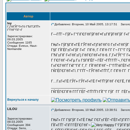
Автор
Ivy
Добавлено: Вторник, 10 Май 2005, 13:17:51
Заголов
Г„Г®ГЎГ°Г»Г© ГЂГ­ГЈГҐГ«
Г”Г®Г°ГіГ¬Г
Г—ГҐГ¬ ГўГ» Г°ГіГЄГ®ГўГ®Г¤Г±ГІГўГ®ГўГ Г«Г
Зарегистрирован:
09.03.2005
Сообщения: 1165
ГЊГ» ГўГ§ГїГ«ГЁ ГЎГ®Г«ГјГёГ®Г© Г±Г«Г®ГўГ Г°Г
Откуда: Evreux, Haut-
Normandie
Г§Г ГЇГЁГ±Г»ГўГ Г«Г ГІГ®, Г·ГІГ® Г­Г Г¬ Г­Г°
ГЋГ±ГІГ Г«Г®Г±Гј Г®ГЄГ®Г«Г® 6. Г‚Г»ГЎГ°Г Г«Г
Г ГЄГ®Г¬Г»Гµ Г± ГЅГІГЁГ¬ ГЁГ¬ГҐГ­ГҐГ¬, ГЄГ®ГІ
Г±ГЄГ®ГҐ ГќГ°ГіГ Г­, Г ГЇГ®ГІГ®Г¬ Г°ГҐГёГЁГ«Г
ГЌГЁГЄГ®Г«Гї. Г’ГҐГ¬ ГЎГ®Г«ГҐГҐ, Г·ГІГ® Г­Г 
Г…Г±Г«ГЁ ГЎГ» ГЎГ»Г«ГЁ Г¤ГҐГўГ®Г·ГЄГЁ, ГІГ
_________________
ГЌГЁГЄГІГ® Г­ГҐ ГЁГ¬ГҐГҐГІ ГЇГ°Г ГўГ Г­Г ГЁГ±Г
Вернуться к началу
LILOU
Добавлено: Вторник, 10 Май 2005, 13:38:51
Заголо
Зарегистрирован:
ГЊГ» Г­Г Г§ГўГ Г«ГЁ ГЊГ ГЄГ±ГЁГ¬ГЁГ«ГјГїГ­Г®
09.03.2005
ГЇГ«ГҐГ¬ГїГ­Г­ГЁГЄГ®Г¬
Г‘ГўГїГ§Г
Сообщения: 394
Откуда: Sens,