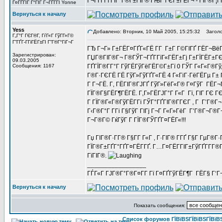
Г¬ГҐГ­Гї ГЇГ°Г®Г±ГІГ® ГЊГ ГЄГ±ГЁГ¬ - ГІГ®Г¦
Г¤ГҐГЇГ Г°ГІГ Г¬ГҐГ­ГІ Yonne
Вернуться к началу
Yess
Добавлено: Вторник, 10 Май 2005, 15:25:32
Заголо
Г„Г°Г ГЄГ®Г­, ГѓГ«Г ГўГ­Г»Г©
Г”ГҐГ­-ГГіГЁГ±ГІ Г”Г®Г°ГіГ¬Г
ГЂ Г¬Г» Г±ГЁГ¤ГҐГ«ГЁ Г­Г Г±Г Г©ГІГҐ ГЁГ¬ВёГ­
Зарегистрирован:
ГЏГ®ГІГ®Г¬ Г®ГЎГ¬ГҐГ­ГїГ«ГЁГ±Гј Г±ГЇГЁГ±ГЄГ
09.03.2005
Сообщения: 1167
ГҐГЇГ®Г­Г°Г ГўГЁГўГёГЁГ©Г±Гї 0 ГЎГ Г«Г«Г®Гў,
Г®Г·ГЄГЁ ГЁ ГўГ»ГўГҐГ«ГЁ 4 Г«ГіГ·ГёГЁГµ Г± 
Г Г¬ГЁ. Г‚ ГЁГІГ®ГЈГҐ ГўГ»ГёГ«Г® Г¤ГўГ ГЁГ¬ГҐГ
ГЇГ®Г§ГЁГ¶ГЁГЁ. Г‚Г»ГЁГЈГ°Г Г«Г Гї, ГІГ ГЄ ГЄ
Г ГЇГ®Г«Г®ГўГЁГ­Гі ГЎГ°ГҐГІГ®Г­ГЄГ , Г Г’Г®Г¬
Г‹Г®Г°Г Г­Гі Г§ГўГ ГІГј Г¬Г Г«Г»ГёГ Г’Г®Г¬Г®Г
Г¬Г®Г© ГќГўГ Г­ ГЇГ®ГЎГҐГ¤ГЁГ«!!!
Гџ ГІГ®Г·Г­Г® Г§Г­Г Г«Г , Г·ГІГ® Г­ГҐ Г§Г ГµГ®Г
ГЇГ®Г±ГҐГ°ГҐГ¤ГЁГ­ГҐ. Г…Г¤ГЁГ­ГІГ±ГўГҐГ­Г­Г®ГҐ 
ГїГІГ®.
_________________
ГЃГ«Г ГЈГ®Г°Г®Г¤Г­Г Гї Г¤ГҐГўГЁГ¶Г ГЁГ§ Г‘Г
Вернуться к началу
Показать сообщения:
Список форумов ГЇВїВЅГЇВїВЅГЇВїВЅГ