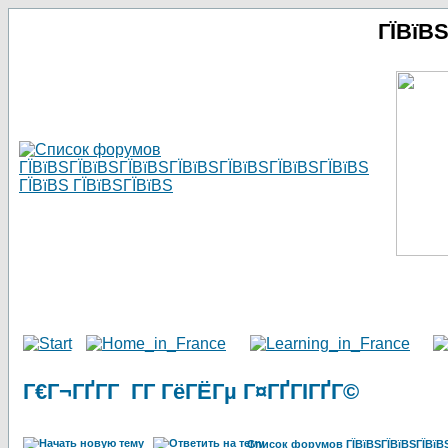
ГЇВїВ
Г€Г¬ГҐГ­Г Г­Г ГёГЁГµ Г¤ГҐГІГҐГ©
Список форумов ГЇВїВЅГЇВїВЅГЇВїВЅГ