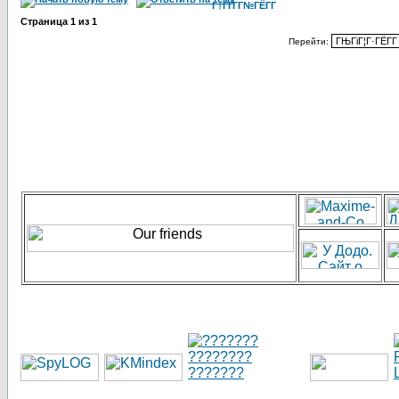
Г†ГҐГ­Г№ГЁГ­Г
Страница
1
из
1
Перейти: