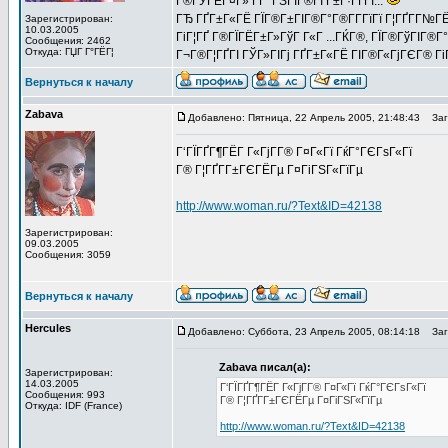
Г®ГЎГЁГ¤Г» Г­Г ГЅГІГ®ГІ Г±Г·ГҐГІ...
ГЂ ГҐГ±Г«ГЁ ГЇГ®Г±ГІГ®Г°Г®Г­Г­ГїГї Г¦ГҐГ­Г№ГЁГ­
Зарегистрирован:
10.03.2005
ГіГ¦ГҐ Г®ГЇГЁГ±Г»ГўГ Г«Г ...ГЌГ®, ГЇГ®ГўГІГ®Г
Сообщения: 2462
Откуда: ГЏГ Г°ГЁГ¦
Г¬Г®Г¦ГҐГІ ГЎГ»ГІГј ГҐГ±Г«ГЁ ГІГ®Г«ГјГЄГ® ГіГў
Вернуться к началу
Zabava
Добавлено: Пятница, 22 Апрель 2005, 21:48:43
Заго
Г‘ГЇГҐГ¶ГЁГ Г«ГјГ­Г® Г¤Г«Гї ГќГ°ГЄГѕГ«Гї
Г® Г¦ГҐГ­Г±ГЄГЁГµ Г¤ГіГЅГ«ГїГµ
http://www.woman.ru/?Text&ID=42138
Зарегистрирован:
09.03.2005
Сообщения: 3059
Вернуться к началу
Hercules
Добавлено: Суббота, 23 Апрель 2005, 08:14:18
Заго
Zabava писал(а):
Зарегистрирован:
14.03.2005
Г‘ГЇГҐГ¶ГЁГ Г«ГјГ­Г® Г¤Г«Гї ГќГ°ГЄГѕГ«Гї
Сообщения: 993
Г® Г¦ГҐГ­Г±ГЄГЁГµ Г¤ГіГЅГ«ГїГµ
Откуда: IDF (France)
http://www.woman.ru/?Text&ID=42138