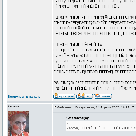
Г¤ГҐГўГЁГ¶Г» Г±ГЁГ¤ГЁГІГҐ Г­Г Г«Г ГўГ®Г·ГЄГ
ГЇГ°Г®Г±ГІГ®Г°ГҐГ·ГЁГЁ Г¬ГіГ¦Г·ГЁГ­.
ГЏГ®Г¤Г°ГіГЈГ - Г¬Г Г°ГІГ®ГўГ±ГЄГ Гї ГЄГ®
ГЉГ°Г Г±ГЁГўГ®ГҐ ГўГ«ГѕГЎГ·ГЁГўГ®ГҐ Г±Г®Г§
ГҐГ±ГІГҐГ±ГІГўГҐГ­Г­Г . ГЋГ­Г ГЁ Г±Г Г¬Г Г°Г 
ГЁ Г¤Г«Гї ГЄГ®ГЈГ® Г­ГҐ Г±ГҐГЄГ°ГҐГІ, Г·ГІГ® Г
ГЏГ®Г¤Г°ГіГЈГ -ГЁГ¤ГҐГ Г«
Г’ГЁГµГ Гї, Г±ГЄГ°Г®Г¬Г­Г Гї Г±ГҐГ°Г Гї Г¬Г»Гё
ГўГ» ГЇГ«Г®ГµГ® Г§Г­Г ГҐГІГҐ Г¬ГіГ¦Г·ГЁГ­! ГЊГі
ГўГ Г¬ГЁ - ГЇГ°Г®ГЎГ«ГҐГ¬Г» ГЁ ГЁГ±ГІГҐГ°ГЁ
ГГЁГґГґГҐГ°. Г‘ Г­ГҐГ© - ГіГѕГІГ­Г Гї Г­Г®Г°Г
ГЇГ®Г¤Г Г­Г­Г»Г¬ Гў ГЇГ®Г±ГІГҐГ«Гј. Г€ Г­ГЁГЄГ 
P.S. ГЂ ГўГ» Г§Г­Г ГҐГІГҐ, Г·ГІГ® Г¬Г­ГҐ Г±ГЄГ 
Г№ГЁГ­Г» Г«ГҐГ¦ГЁГІ Г·ГҐГ°ГҐГ§ ГҐГҐ ГЇГ®Г¤Г°Гі
Вернуться к началу
Zabava
Добавлено: Воскресенье, 24 Апрель 2005, 16:24:17
Stef писал(а):
"
Zabava, ГІГҐГ°ГЇГҐГ­ГЁГї Г‚Г Г¬ ГЁ Г¬ГіГ¤Г°Г®