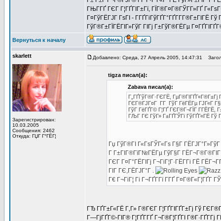
Г± Г±Г Г¬Г®ГЈГ® Г­Г Г·Г Г«Г ГЁ ГўГ»Г±ГІГ°Г ГЁ
ГЊГ­ГҐ ГЄГ Г¦ГҐГІГ±Гї, ГЇГ®Г¤Г®ГЎГ­Г»ГҐ Г«
Г¤ГўГЁГЈГ ГѕГІ - Г­ГҐГіГўГҐГ°ГҐГ­Г­Г®Г±ГІГЁ Гў 
ГўГ®Г±ГЇГЁГІГ»ГўГ ГІГј Г±ГўГ®ГЁГµ Г¤ГҐГІГҐГ©
Вернуться к началу
skarlett
Добавлено: Среда, 27 Апрель 2005, 14:47:31
Заголо
tigza писал(а):
Zabava писал(а):
Г„ГҐГўГ®Г·ГЄГЁ, ГµГ®ГІГҐГ«Г®Г±Гј ГЎГ
ГЄГ®ГЈГ¤Г Г­Г ГўГ ГёГЁГµ ГЈГ«Г Г§Г 
ГўГ ГёГҐГ© Г¦ГҐ ГЄГ®Г¬ГЇГ Г­ГЁГЁ, Г
ГЉГ ГЄ ГўГ» Г±ГҐГЎГї ГўГҐГ«ГЁ Гў Г
Зарегистрирован:
10.03.2005
Сообщения: 2462
Откуда: ГЏГ Г°ГЁГ¦
Гџ ГўГ®ГІ Г«ГѕГЎГ«Гѕ Г§Г ГЁГЈГ°Г»ГўГ Г
Г Г±ГІГ®ГїГ№ГЁГµ ГўГ§Г ГЁГ¬Г®Г®ГІГ­Г®Г
ГЄГ Г¤Г°ГЁГІГј Г¬ГіГ¦Г·ГЁГ­Гі ГЁ ГЁГ¬Г
ГІГ ГЄ,ГЁГЈГ°Г .
Г€ Г¬ГіГ¦ Гі Г¬ГҐГ­Гї Г­ГҐ Г¤Г®Г«Г¦ГҐГ­ 
ГЂ ГҐГ±Г«ГЁ Г‚Г» Г®ГЄГ Г¦ГҐГІГҐГ±Гј Гў ГЄГ®Г¬Г
Г—ГјГҐГ©-ГІГ® Г¦ГҐГ­ГҐ Г¬Г®Г¦ГҐГІ Г®Г·ГҐГ­Гј Г­