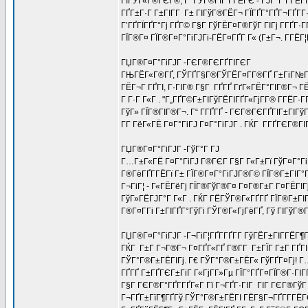
ГїГЎГ«Г®ГЄГ®, Г ГЎГ®ГІГ Г­ГЁГЄ - ГЈГ°Г Г­ГЁГІ Г
ГҐГ±Г·Г Г±ГІГ­Г Г± ГІГўГ®ГЁГ¬ ГЇГҐГ°ГҐГ¬ГҐГ­Г·
Г’ГҐГЇГҐГ°Гј ГҐГ© Г§Г ГўГЁГ¤Г®ГўГ ГІГј Г­ГҐГ
ГЇГ®Г¤ ГЇГ®Г¤Г°ГіГЈГі-ГЁГ¤ГҐГ Г« (Г±Г¬. Г­ГЁГ¦
ГЏГ®Г¤Г°ГіГЈГ -ГЄГ®ГЄГҐГІГЄГ
ГЊГЁГ«Г®ГҐ, ГЎГҐГ§Г®ГЎГЁГ¤Г­Г®ГҐ Г±ГіГ№ГҐГ±Г
ГЁГ¬Г ГҐГІ, Г·ГІГ® Г§Г ГҐГҐ ГґГ«ГЁГ°ГІГ®Г¬ ГЁ 
Г Г·Г Г«Г . "Г„ГҐГ©Г±ГІГўГЁГІГҐГ«ГјГ­Г® Г­ГЁГ·
ГўГ» ГЇГ®ГІГ®Г¬. Г“ Г­ГҐГҐ - ГЄГ®ГЄГҐГІГ±ГІГў
Г­Г ГёГ«ГЁ Г¤Г°ГіГЈ Г¤Г°ГіГЈГ . ГЌГ Г­ГҐГЄГ®Г
ГЏГ®Г¤Г°ГіГЈГ -ГўГ°Г ГЈ
Г…Г±Г«ГЁ Г¤Г°ГіГЈ Г®ГЄГ Г§Г Г«Г±Гї ГўГ¤Г°ГіГЈ
Г®ГёГҐГ­ГЁГї Г± ГЇГ®Г¤Г°ГіГЈГ®Г© ГЇГ®Г±ГІГ°Г®
Г¬ГіГ¦ - Г«ГЁГёГј ГЇГ®ГўГ®Г¤ Г¤Г®Г±Г Г¤ГЁГІГ
ГўГ»ГЁГЈГ°Г Г«Г . ГЌГ ГЁГЎГ®Г«ГҐГҐ ГЇГ®Г±ГІГ°Г
Г®Г¤Г­Гі Г±ГІГҐГ°ГўГі ГЎГ®Г«ГјГёГҐ, Гў ГІГўГ®Г
ГЏГ®Г¤Г°ГіГЈГ -Г¬ГіГ¦ГҐГ­ГҐГ­Г ГўГЁГ±ГІГ­ГЁГ¶
ГЌГ Г±Г Г¬Г®Г¬ Г¤ГҐГ«ГҐ Г®Г­Г Г±ГЇГ Г±Г ГҐГІ 
ГЎГ°Г®Г±ГЁГІГј. Г€ ГЎГ°Г®Г±ГЁГ« ГўГҐГ¤Гј! Г…Г©
ГҐГҐ Г±ГҐГЄГ±ГіГ Г«ГјГ­Г»Гµ ГЇГ°ГҐГ¤ГЇГ®Г·ГІГҐ
Г§Г ГЄГ®Г°ГҐГ­ГҐГ«Г Гї Г¬ГҐГ·ГІГ ГІГ ГЄГ®ГўГ :
Г¬ГҐГ±ГїГ¶ГҐГў ГЎГ°Г®Г±ГЁГІ ГЁГ§Г¬ГҐГ­Г­ГЁГ