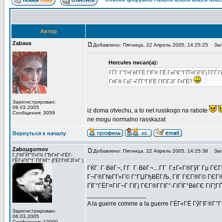
Автор
Zabava
Добавлено: Пятница, 22 Апрель 2005, 14:25:25
Заго
Hercules писал(а):
ГЃГ Г°Г»ГёГ­ГЁ ГІГ® ГЁ Г±ГІГ°ГҐГ«ГїГІГј Г­Г
Г¤Г® Г±Г¬ГҐГ°ГІГЁ ГІГїГЈГ Г«ГЁ?
Зарегистрирован:
09.03.2005
iz doma otvechu, a to net russkogo na rabote
Сообщения: 3059
ne mogu normalno rasskazat
Вернуться к началу
Zabougornov
Добавлено: Пятница, 22 Апрель 2005, 14:25:38
Заго
Г„Г®ГЎГ°Г»Г© ГЂГ¤Г¬ГЁГ­
ГЁГ±ГІГ°Г ГІГ®Г° (ГЁГ­Г®ГЈГ¤Г )
ГЌГ Г·ВёГ¬, Г­Г Г·ВёГ¬....Г­Г Г±Г«Г®ГўГ Гµ Г
Г¬Г®Г№Г­Г»Г© Г“ГЏГђВЁГЉ, ГІГ ГЄГ®Г© ГЄГ®ГІГ
ГЇГ°ГЁГ¤ГіГ¬Г ГІГј ГЄГ®Г­ГІГ°-ГіГЇГ°ВёГЄ ГіГ¦ГҐ 
_________________
A la guerre comme a la guerre ГЁГ«ГЁ ГўГІГ®Г°
Зарегистрирован:
06.03.2005
Сообщения: 12000