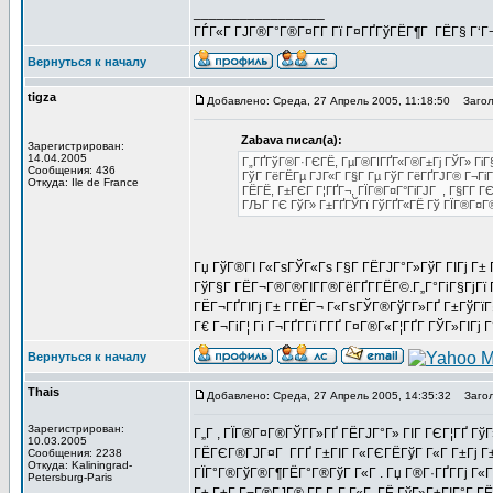
_________________
ГЃГ«Г ГЈГ®Г°Г®Г¤Г­Г Гї Г¤ГҐГўГЁГ¶Г ГЁГ§ Г‘Г
Вернуться к началу
tigza
Добавлено: Среда, 27 Апрель 2005, 11:18:50
Заголов
Zabava писал(а):
Зарегистрирован:
14.04.2005
Г„ГҐГўГ®Г·ГЄГЁ, ГµГ®ГІГҐГ«Г®Г±Гј ГЎГ» ГіГ§Г
Сообщения: 436
ГўГ ГёГЁГµ ГЈГ«Г Г§Г Гµ ГўГ ГёГҐГЈГ® Г¬ГіГ¦
Откуда: Ile de France
ГЁГЁ, Г±ГЄГ Г¦ГҐГ¬, ГЇГ®Г¤Г°ГіГЈГ , Г§Г­Г 
ГЉГ ГЄ ГўГ» Г±ГҐГЎГї ГўГҐГ«ГЁ Гў ГЇГ®Г¤Г®
Гџ ГўГ®ГІ Г«ГѕГЎГ«Гѕ Г§Г ГЁГЈГ°Г»ГўГ ГІГј Г±
ГўГ§Г ГЁГ¬Г®Г®ГІГ­Г®ГёГҐГ­ГЁГ©.Г„Г°ГіГ§ГјГї Г¬Г
ГЁГ¬ГҐГІГј Г± Г­ГЁГ¬ Г«ГѕГЎГ®ГўГ­Г»ГҐ Г±ГўГїГ
Г€ Г¬ГіГ¦ Гі Г¬ГҐГ­Гї Г­ГҐ Г¤Г®Г«Г¦ГҐГ­ ГЎГ»ГІГј
Вернуться к началу
Thais
Добавлено: Среда, 27 Апрель 2005, 14:35:32
Загол
Зарегистрирован:
Г„Г , ГЇГ®Г¤Г®ГЎГ­Г»ГҐ ГЁГЈГ°Г» ГІГ ГЄГ¦ГҐ ГўГ»
10.03.2005
ГЁГЄГ®ГЈГ¤Г Г­ГҐ Г±ГІГ Г«ГЄГЁГўГ Г«Г Г±Гј Г±
Сообщения: 2238
Откуда: Kaliningrad-
ГЇГ°Г®ГўГ®Г¶ГЁГ°Г®ГўГ Г«Г . Гџ Г®Г·ГҐГ­Гј Г«Гѕ
Petersburg-Paris