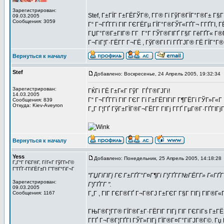
Зарегистрирован:
Stef, Г±ГЇГ Г±ГЁГЎГ®, Г­Г® Гї ГўГ®ГЇГ°Г®Г± Г
09.03.2005
Сообщения: 3059
Г“ Г¬ГҐГ­Гї ГІГ ГЄГЁГµ ГЇГ°Г®ГЎГ«ГҐГ¬ Г­ГҐГІ, Г
ГЏГ°Г®Г±ГІГ® Г­Г Г°Г ГЎГ®ГІГҐ Г§Г ГёГҐГ« Г
Г¬ГіГ¦Г·ГЁГ­Г Г¬ГЁ , ГўГ®ГІ Гї ГҐГЈГ® ГЁ ГЇГ°
Вернуться к началу
Stef
Добавлено: Воскресенье, 24 Апрель 2005, 19:32:34
Зарегистрирован:
ГЌГі ГЁ Г±Г«Г ГўГ ГЃГ®ГЈГі!
14.03.2005
Г“ Г¬ГҐГ­Гї ГІГ ГЄГ Гї Г±ГЁГІГіГ Г¶ГЁГї ГЎГ»Г«Г 
Сообщения: 839
Откуда: Kiev-Aveyron
Г„Г Г¦ГҐ ГўГ±ГЇГ®Г¬ГЁГ­Г ГІГј Г­ГҐ ГµГ®Г·ГҐГІГјГ
Вернуться к началу
Yess
Добавлено: Понедельник, 25 Апрель 2005, 14:18:28
Г„Г°Г ГЄГ®Г­, ГѓГ«Г ГўГ­Г»Г©
Г”ГҐГ­-ГГіГЁГ±ГІ Г”Г®Г°ГіГ¬Г
"ГЏГіГІГј ГЄ Г±ГҐГ°Г¤Г¶Гі Г¦ГҐГ­Г№ГЁГ­Г» Г«ГҐГ
Зарегистрирован:
Г¦ГҐГ­Г ".
09.03.2005
Сообщения: 1167
Г„Г , ГІГ ГЄГ®ГҐ Г¬Г®ГЈ Г±ГЄГ Г§Г ГІГј ГІГ®Г«Г
ГЊГ®Г¦Г­Г® ГЇГ®Г±Г·ГЁГІГ ГІГј ГІГ ГЄГіГѕ Г±ГЁ
Г­ГҐ Г¬Г®Г¦ГҐГІ ГЎГ»ГІГј ГЇГ®Г¤Г°ГіГЈГ®Г©. Гџ 