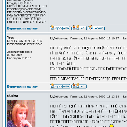
Откуда: ГЋГЎГҐГ°-
ГЈГ°ГіГЇГЇГҐГ­-Г¤Г®Г¶ГҐГ­ГІ, Г±ГІ.
Г°ГіГЄГ®ГўГ®Г¤ГЁГІГҐГ«Гј
ГЈГ°ГіГЇГЇГ» Г±ГЄГ®Г°Г®Г±ГІГ­
Г»Гµ Г±ГўГЁГ­ГЈГҐГ°Г®Гў, Г®Г­
Г¦ГҐ Г‡Г ГЎГ ГёГ«ГҐГўГЁГ·
ГЋГ¶Г Г ГІ ГЏГ®ГЅГ«ГҐГўГЁГ·
Вернуться к началу
Yess
Добавлено: Пятница, 22 Апрель 2005, 17:10:17
Заго
Г„Г°Г ГЄГ®Г­, ГѓГ«Г ГўГ­Г»Г©
Г”ГҐГ­-ГГіГЁГ±ГІ Г”Г®Г°ГіГ¬Г
Гџ Г±ГўГ®ГҐГ¬Гі Г¬ГіГ¦Гі Г¤Г®ГўГҐГ°ГїГѕ ГЁ Г
Зарегистрирован:
ГЇГ®ГўГҐГ¤ГҐГ­ГЁГҐ. ГЌГ® Гї Г·ГҐГ«Г®ГўГҐГЄ Г
09.03.2005
Сообщения: 1167
Г¬Г­Г®Гѕ). Гџ ГЎГ» Г’ГЂГЂГЉ ГЈГ«ГїГ­ГіГ«Г Г­Г
ГЄГ Г¤Г°ГЁГІГј.
ГЂ ГҐГ±Г«ГЁ ГЇГ®Г¤Г°ГіГЈГ , ГІГ® Г±ГЇГ°Г®Г±Г
_________________
ГЃГ«Г ГЈГ®Г°Г®Г¤Г­Г Гї Г¤ГҐГўГЁГ¶Г ГЁГ§ Г‘Г
Вернуться к началу
skarlett
Добавлено: Пятница, 22 Апрель 2005, 18:13:18
Заго
ГЊГ­ГҐ ГЄГ Г¦ГҐГІГ±Гї ГЇГ®Г¤Г°ГіГЈГ Г­ГЁГЄГ®Г
Г§Г ГЇГ®Г¤Г°ГіГЈГ ? Г„Г«Гї Г¬ГҐГ­Гї, Г«ГЁГ·Г­
ГЎГ°Г ГІГјГї (ГЅГІГ® ГҐГ±Г«ГЁ Г¬Г» Г¤Г°ГіГ¦Г
ГЇГ°ГЁГїГІГҐГ«ГјГ­ГЁГ¶Г - ГўГ±ГҐ-Г°Г ГўГ­Г® Г¬Г