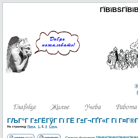
ГЇВїВЅГЇВї
ГЉГ°Г Г±ГЁГўГ Гї ГЁ Г±Г¬ГҐГ«Г Гї Г¤Г®
На страницу
Пред.
1
,
2
,
3
След.
Список форумов ГЇВїВЅГЇВїВЅГЇВїВЅГЇВїВЅ