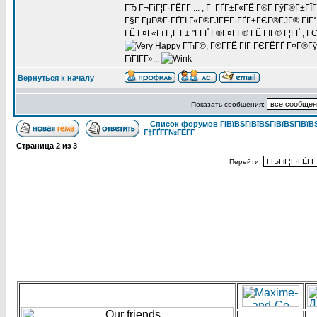
ГЂ Г¬ГіГ¦Г·ГЁГ­Г ... , Г ГҐГ±Г«ГЁ Г®Г­ ГўГ®Г±Г
Г§Г ГµГ®Г·ГҐГІ Г«Г®ГЈГЁГ·ГҐГ±ГЄГ®ГЈГ® ГЇГ°Г®Г¤
ГЁ Г¤Г«Гї Г‚Г Г± "Г­ГҐ Г®Г¤Г­Г® ГЁ ГІГ® Г¦ГҐ , 
ГЋГ©, Г®Г­ГЁ ГІГ ГЄГЁГҐ Г¤Г®ГўГҐ
ГїГІГ­Г»...
Вернуться к началу
Показать сообщения:
Список форумов ГЇВїВЅГЇВїВЅГЇВїВЅГЇВїВЅ
Г†ГҐГ­Г№ГЁГ­Г
Страница
2
из
3
Перейти: