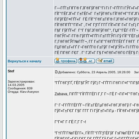
Г—ГҐГ±ГІГ­Г® ГЈГ®ГўГ®Г°Гї Гі Г¬ГҐГ­Гї ГЎГ»Г«Г
ГЇГ°ГЁГЈГ«Г Г±ГЁГ«Г Г±ГўГ®Гѕ ГЇГ®Г¤Г°ГіГЈГі,
ГіГўГЁГ¤ГҐГ«Г ГЁ ГЇГ°Г®Г±ГІГ® ГЈГ®Г«Г®ГўГі 
ГЇГ®ГІГҐГ°ГїГ«Г , Г¤Г Г¦ГҐ Г­ГҐ ГЇГ»ГІГ Г«Г Г±
Г§Г ГўГҐГ«Г Г°Г Г§ГЈГ®ГўГ®Г°, ГЏГ°ГЁГ·ГҐГ¬ Гї
Г®ГЎГ»Г·Г­Г® ГўГҐГ¤ГҐГІ Г±ГҐГЎГї Гў ГЇГ°ГЁГ±
Г‚Г®Г®ГЎГ№ГҐГ¬, Г­Г Г±ГІГ°Г®ГҐГ­ГЁГҐ Г®Г­Г Г
ГЏГ®Г±Г«ГҐ Г¬Г®ГҐГ© Г±ГўГ Г¤ГјГЎГ» Гї ГҐГ© Г­
ГЁ ГІГ®Г·ГЄГ . Г‘ ГЈГ«Г Г§ Г¤Г®Г«Г®Г© ГЁГ§ 
Вернуться к началу
Stef
Добавлено: Суббота, 23 Апрель 2005, 18:26:00
Заго
Зарегистрирован:
"ГЃГ®Г¦ГҐ, ГЁГ§ГЎГ ГўГј Г¬ГҐГ­Гї Г®ГІ Г¤Г°ГіГ
14.03.2005
Сообщения: 839
Откуда: Kiev-Aveyron
Zabava, ГІГҐГ°ГЇГҐГ­ГЁГї Г‚Г Г¬ ГЁ Г¬ГіГ¤Г°Г®Г±
Г‘ Г¬Г­ГҐГ­ГЁГҐГ¬ ГЇГ±ГЁГµГ®Г«Г®ГЈГ®Гў Г¬Г®Г¦
ГўГ»Г±ГЄГ Г§Г Г­Г­Г Гї ГўГ±Г«ГіГµ - ГЇГ®Г«Г®Г
Г“Г¤Г Г·ГЁ Г‚Г Г¬!
"Г†ГҐГ­Г№ГЁГ­Г», ГЇГҐГ°ГҐГ¦ГЁГўГ ГѕГ№ГЁГҐ ГіГ
ГЇГ®Г©Г¬ГіГІ ГЄГ ГЄ ГҐГҐ Гў Г¤Г Г«ГјГ­ГҐГ©ГёГҐ