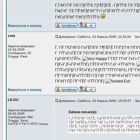
Г‚Г®ГІ ГІГ ГЄ! ГўГҐГЄ Г¦ГЁГўГЁ - ГўГҐГЄ ГіГ·ГЁ
ГЊГ¤Г ГЄ ГЇГ®Г§Г®Г°Гі Г±ГўГ®ГҐГ¬Гі Г­ГҐ Г§Г­Г 
Г®Г±ГІГ®Г°Г®Г¦ГҐГ­ГҐГ©
Вернуться к началу
zota
Добавлено: Суббота, 23 Апрель 2005, 11:34:24
Заго
Зарегистрирован:
Г‚ ГІГ ГЄГ®Г© Г±ГЁГІГіГ Г¶ГЁГЁ Г­ГіГ¦Г­Г® ГІГіГ
16.03.2005
Г ГҐГ±Г«ГЁ ГІГ ГЄГ®ГўГ®ГЈГ® Г­ГҐ ГЁГ¬ГҐГҐГІГ
Сообщения: 33
Откуда: Paris
ГµГ®ГІГї ГЎГ».
Г‘ГЄГ Г­Г¤Г Г«Г» Г
ГўГ»ГЈГ«ГїГ¤ГҐГІГј ГЎГіГ¤ГҐГІ Г±Г¬ГҐГёГ­Г®.
Г­ГҐГ«ГјГ§Гї ГЎГ»ГІГј ГіГўГҐГ°ГҐГ­Г­Г®Г©, ГЇГ°
ГЇГ°Г®ГїГўГ«ГҐГ­ГЁГї Гў Г§Г Г°Г®Г¤Г»ГёГҐ Г¤Г
ГІГ®ГІ ГЁ ГЇГ°ГЁГ¬ГҐГ­ГїГІГј
Вернуться к началу
LILOU
Добавлено: Суббота, 23 Апрель 2005, 15:53:57
Заго
Зарегистрирован:
Zabava писал(а):
09.03.2005
Сообщения: 394
Г„ГҐГўГ®Г·ГЄГЁ, ГµГ®ГІГҐГ«Г®Г±Гј ГЎГ» ГіГ§Г
Откуда: Sens,
ГўГ ГёГЁГµ ГЈГ«Г Г§Г Гµ ГўГ ГёГҐГЈГ® Г¬ГіГ¦
Г¤ГҐГЇГ Г°ГІГ Г¬ГҐГ­ГІ Yonne
ГЁГЁ, Г±ГЄГ Г¦ГҐГ¬, ГЇГ®Г¤Г°ГіГЈГ , Г§Г­Г 
ГЉГ ГЄ ГўГ» Г±ГҐГЎГї ГўГҐГ«ГЁ Гў ГЇГ®Г¤Г®