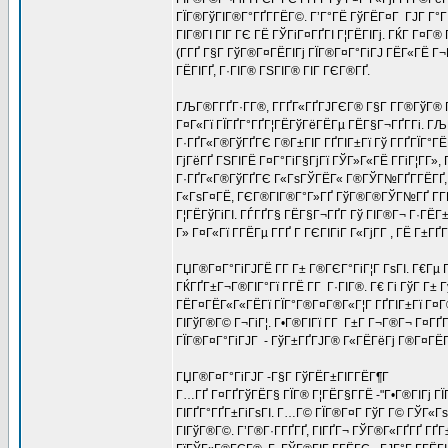
ГЇГ®ГўГІГ®Г°ГҐГ­ГЁГ©. Г’Г°ГЁ ГўГЁГ¤Г ГЈГ Г°Г
ГІГ®ГІ ГІГ ГЄ ГЁ ГЎГіГ¤ГҐГІ Г¦ГЁГІГј. ГЌГ Г¤Г®
(Г­ГҐ Г§Г ГўГ®Г¤ГЁГІГј ГЇГ®Г¤Г°ГіГЈ ГЁГ«ГЁ Г¬
ГЁГІГҐ, Г·ГІГ® ГЅГІГ® ГІГ ГЄГ®ГҐ.
ГЉГ®Г­ГҐГ·Г­Г®, Г­ГҐГ«ГҐГЈГЄГ® Г§Г Г­Г®ГўГ® Г
Г¤Г«Гї ГЇГҐГ°ГҐГ¦ГЁГўГёГЁГµ ГЁГ§Г¬ГҐГ­Гі. ГЉГ
Г·ГҐГ«Г®ГўГҐГЄ Г®Г±ГІГ ГҐГІГ±Гї Гў Г­ГҐГЇГ°Г
ГјГёГҐ ГЅГІГЁ Г¤Г°ГіГ§ГјГї ГЎГ»Г«ГЁ Г­ГіГ¦Г­Г»,
Г·ГҐГ«Г®ГўГҐГЄ Г«ГѕГЎГЁГ« Г®ГЎГ№ГҐГ­ГЁГҐ, Г 
Г«ГѕГ¤ГЁ, ГЄГ®ГІГ®Г°Г»ГҐ ГўГ®Г®ГЎГ№ГҐ Г­ГЁГ
Г¦ГЁГўГіГІ. ГЃГҐГ§ ГЁГ§Г¬ГҐГ­ Гў ГІГ®Г¬ Г·ГЁГ±
Г» Г¤Г«Гї Г­ГЁГµ Г­ГҐ Г ГЄГІГіГ Г«ГјГ­Г , ГЁ Г±Г
ГЏГ®Г¤Г°ГіГЈГЁ Г­Г Г± Г®ГЄГ°ГіГ¦Г ГѕГІ. Г€Гµ Г
ГЌГҐГ±Г¬Г®ГІГ°Гї Г­ГЁ Г­Г Г·ГІГ®. Г€ Гі ГўГ 
ГЁГ¤ГЁГ«Г«ГЁГї ГЇГ°Г®Г¤Г®Г«Г¦Г ГҐГІГ±Гї Г¤Г®
ГІГўГ®Г© Г¬ГіГ¦. Г•Г®ГІГї Г­Г Г±Г Г¬Г®Г¬ Г¤ГҐ
ГЇГ®Г¤Г°ГіГЈГ - ГўГ±ГҐГЈГ® Г«ГЁГёГј Г®Г¤ГЁГ­ 
ГЏГ®Г¤Г°ГіГЈГ -Г§Г ГўГЁГ±ГІГ­ГЁГ¶Г
Г…ГҐ Г¤ГҐГўГЁГ§ ГЇГ® Г¦ГЁГ§Г­ГЁ -"Г•Г®ГІГј ГЇ
ГІГҐГ°ГҐГ±ГіГѕГІ. Г…Г© ГЇГ®Г¤Г ГўГ Г© ГЎГ«ГѕГ
ГІГўГ®Г©. Г’Г®Г·Г­ГҐГҐ, ГІГҐГ¬ ГЎГ®Г«ГҐГҐ ГҐГ