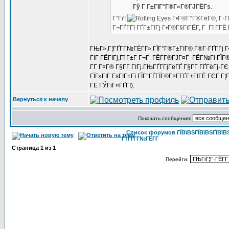
Гў Г Г±ГІГ°Г®Г«Г®ГЈГЁГѕ
.
Г“Гґ!
Г•Г®Г°Г®ГёГ®, Г·ГІГ
Г¬ГҐГ­Гї ГҐГ±ГІГј Г•Г®Г§ГїГЁГ­, Г Гї Г­ГЁ
ГЊГ»,Г¦ГҐГ­Г№ГЁГ­Г» ГЇГ°Г®Г±ГІГ® Г®Г·ГҐГ­Гј Г
ГІГ ГЁГІГј,Гї Г±Г Г¬Г ГЁГ­Г®ГЈГ¤Г ГЁГ№Гі ГЇГ
Г­Г Г¤Г® Г§Г­Г ГІГј.ГЊГҐГ­ГјГёГҐ Г§Г­Г ГҐГёГј-
ГЇГ»ГІГ ГѕГІГ±Гї ГЇГ°ГҐГЇГ®Г¤Г­ГҐГ±ГІГЁ ГЄГ Г
ГЁ ГЎГіГ¤ГҐГІ).
Вернуться к началу
Показать сообщения:
Список форумов ГЇВїВЅГЇВїВЅГЇВїВЅГ
Г†ГҐГ­Г№ГЁГ­Г
Страница
1
из
1
Перейти: