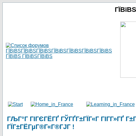
ГЇВїВ
ГЉГ°Г ГІГЄГЁГҐ ГЎГҐГ±ГЇГ«Г ГІГ­Г»ГҐ Г
ГЇГ±ГЁГµГ®Г«Г®ГЈГ !