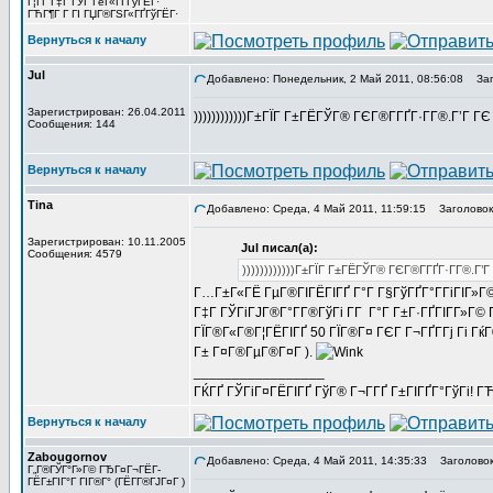
Г¦ГҐ Г‡Г ГЎГ ГёГ«ГҐГўГЁГ·
ГЋГ¶Г Г ГІ ГЏГ®ГЅГ«ГҐГўГЁГ·
Вернуться к началу
Jul
Добавлено: Понедельник, 2 Май 2011, 08:56:08
Заго
Зарегистрирован: 26.04.2011
))))))))))))Г±ГЇГ Г±ГЁГЎГ® ГЄГ®Г­ГҐГ·Г­Г®.Г’Г ГЄ 
Сообщения: 144
Вернуться к началу
Tina
Добавлено: Среда, 4 Май 2011, 11:59:15
Заголовок
Зарегистрирован: 10.11.2005
Jul писал(а):
Сообщения: 4579
))))))))))))Г±ГЇГ Г±ГЁГЎГ® ГЄГ®Г­ГҐГ·Г­Г®.Г’Г 
Г…Г±Г«ГЁ ГµГ®ГІГЁГІГҐ Г°Г Г§ГўГҐГ°Г­ГіГІГ»Г©
Г‡Г ГЎГіГЈГ®Г°Г­Г®ГўГі Г­Г Г°Г Г±Г·ГҐГІГ­Г»Г©
ГЇГ®Г«Г®Г¦ГЁГІГҐ 50 ГЇГ®Г¤ ГЄГ Г¬ГҐГ­Гј Гі Г
Г± Г¤Г®ГµГ®Г¤Г ).
_________________
ГЌГҐ ГЎГіГ¤ГЁГІГҐ ГўГ® Г¬Г­ГҐ Г±ГІГҐГ°ГўГі! ГЋГ
Вернуться к началу
Zabougornov
Добавлено: Среда, 4 Май 2011, 14:35:33
Заголовок
Г„Г®ГЎГ°Г»Г© ГЂГ¤Г¬ГЁГ­
ГЁГ±ГІГ°Г ГІГ®Г° (ГЁГ­Г®ГЈГ¤Г )