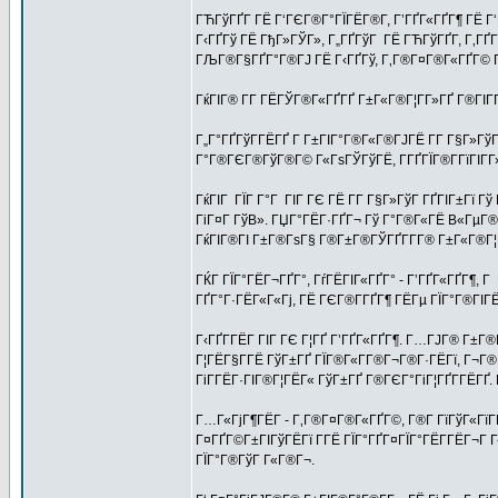
ГЋГўГҐГ­ ГЁ Г‘ГЄГ®Г°ГЇГЁГ®Г­, Г’ГҐГ«ГҐГ¶ ГЁ 
Г‹ГҐГў ГЁ ГђГ»ГЎГ», Г„ГҐГўГ ГЁ ГЋГўГҐГ­, Г‚ГҐ
ГЉГ®Г§ГҐГ°Г®ГЈ ГЁ Г‹ГҐГў, Г‚Г®Г¤Г®Г«ГҐГ© ГЁ
ГќГІГ® Г­Г ГЁГЎГ®Г«ГҐГҐ Г±Г«Г®Г¦Г­Г»ГҐ Г®ГІГ­
Г„Г°ГҐГўГ­ГЁГҐ Г Г±ГІГ°Г®Г«Г®ГЈГЁ Г­Г Г§Г»Гў
Г°Г®ГЄГ®ГўГ®Г© Г«ГѕГЎГўГЁ, Г­ГҐГЇГ®Г­ГїГІГ­Г»
ГќГІГ ГЇГ Г°Г ГІГ ГЄ ГЁ Г­Г Г§Г»ГўГ ГҐГІГ±Гї
ГіГ¤Г ГўВ». ГЏГ°ГЁГ·ГҐГ¬ Гў Г°Г®Г«ГЁ В«ГµГ®Г§Г
ГќГІГ®ГІ Г±Г®ГѕГ§ Г®Г±Г®ГЎГҐГ­Г­Г® Г±Г«Г®Г¦
ГЌГ ГЇГ°ГЁГ¬ГҐГ°, ГѓГЁГІГ«ГҐГ° - Г’ГҐГ«ГҐГ¶, 
ГҐГ°Г·ГЁГ«Г«Гј, ГЁ ГЄГ®Г­ГҐГ¶ ГЁГµ ГЇГ°Г®ГІ
Г‹ГҐГ­ГЁГ­ ГІГ ГЄ Г¦ГҐ Г’ГҐГ«ГҐГ¶. Г…ГЈГ® Г±Г®
Г¦ГЁГ§Г­ГЁ ГўГ±ГҐ ГЇГ®Г«Г­Г®Г¬Г®Г·ГЁГї, Г¬Г®
ГіГ­ГЁГ·ГІГ®Г¦ГЁГ« ГўГ±ГҐ Г®ГЄГ°ГіГ¦ГҐГ­ГЁГҐ. Г‘
Г…Г«ГјГ¶ГЁГ­ - Г‚Г®Г¤Г®Г«ГҐГ©, Г®Г­ ГїГўГ«ГїГ
Г¤ГҐГ©Г±ГІГўГЁГї Г­ГЁ ГЇГ°ГҐГ¤ГЇГ°ГЁГ­ГЁГ¬Г 
ГЇГ°Г®ГўГ Г«Г®Г¬.