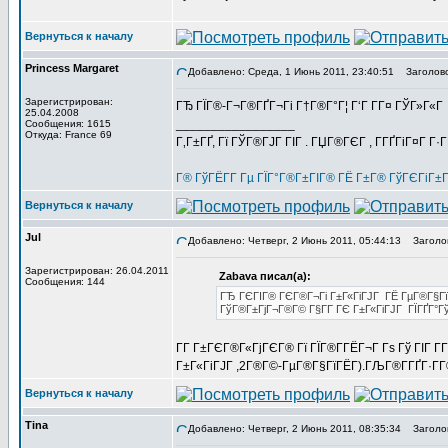
Вернуться к началу
Princess Margaret
Добавлено: Среда, 1 Июнь 2011, 23:40:51
Заголово
Зарегистрирован:
ГЂ ГЇГ®-Г¬Г®ГҐГ¬Гі Г†Г®Г°Г¦ Г‘Г Г­Г¤ ГЎГ»Г«Г 
25.04.2008
_________________
Сообщения: 1615
Откуда: France 69
Г‚Г±ГҐ, Гї ГЎГ®ГЈГ ГІГ . ГЏГ®ГЄГ , Г­ГҐГіГ¤Г Г·
Г® ГўГЁГ­Г Гµ ГЇГ°Г®Г±ГІГ® ГЁ Г±Г® ГўГЄГіГ±
Вернуться к началу
Jul
Добавлено: Четверг, 2 Июнь 2011, 05:44:13
Заголов
Зарегистрирован: 26.04.2011
Zabava писал(а):
Сообщения: 144
ГЂ ГЄГІГ® ГЄГ®Г¬Гі Г±Г«ГіГЈГ ГЁ ГµГ®Г§ГїГ
ГўГ®Г±ГјГ¬Г®Г© Г§Г­Г ГЄ Г±Г«ГіГЈГ ГЇГҐГ°Г
Г­Г Г±ГЄГ®Г«ГјГЄГ® Гї ГЇГ®Г­ГЁГ¬Г Гѕ Гў ГІГ Г­
Г±Г«ГіГЈГ ,2Г®Г©-ГµГ®Г§ГїГЁГ­).ГЉГ®Г­ГҐГ·Г­Г
Вернуться к началу
Tina
Добавлено: Четверг, 2 Июнь 2011, 08:35:34
Заголов