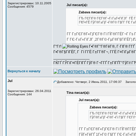
Зарегистрирован: 10.11.2005
Jul писал(а):
Сообщения: 4579
Zabava писал(а):
ГЂ ГЄГІГ® ГЄГ®Г¬Гі Г±Г«ГіГЈГ ГЁ Гµ
Г€Г«ГЁ ГўГ®Г±ГјГ¬Г®Г© Г§Г­Г ГЄ Г±Г
Г­Г Г±ГЄГ®Г«ГјГЄГ® Гї ГЇГ®Г­ГЁГ¬Г Гѕ Г
Г ГЄ-Г±Г«ГіГЈГ ,2Г®Г©-ГµГ®Г§ГїГЁГ­).
Г
Г“Гґ!
Г•Г®Г°Г®ГёГ®, Г·ГІГ® Г­ГҐ Г
Г•Г®Г§ГїГЁГ­, Г Гї Г­ГЁ Г±Г­Г®Г¬, Г­ГЁ Г¤ГіГµГ®Г¬
_________________
ГЌГҐ ГЎГіГ¤ГЁГІГҐ ГўГ® Г¬Г­ГҐ Г±ГІГҐГ°ГўГі! ГЋГ
Вернуться к началу
Jul
Добавлено: Четверг, 2 Июнь 2011, 17:06:37
Заголов
Зарегистрирован: 26.04.2011
Tina писал(а):
Сообщения: 144
Jul писал(а):
Zabava писал(а):
ГЂ ГЄГІГ® ГЄГ®Г¬Гі Г±Г«ГіГЈ
ГўГ®Г±ГјГ¬Г®Г¬Гі Г§Г­Г ГЄГі
Г­Г Г±ГЄГ®Г«ГјГЄГ® Гї ГЇГ®Г­ГЁГ¬
ГўГ»ГёГҐ 1Г»Г© Г§Г­Г ГЄ-Г±Г«Гі