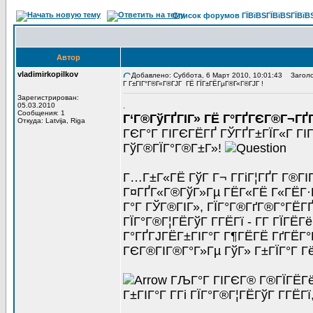
Список форумов ГЇВїВЅГЇВїВЅГЇВїВЅГ
Автор
vladimirkopilkov
Добавлено: Суббота, 6 Март 2010, 10:01:43
Заголово
Г Г±ГІГ°Г®Г«Г®ГЈГ ГЁ ГЇГ±ГЁГµГ®Г«Г®ГЈГ !
Зарегистрирован:
.
05.03.2010
Сообщения: 1
Г‘Г®ГўГҐГІГ» ГЁ Г°ГҐГЄГ®Г¬ГҐ
Откуда: Latvija, Riga
ГЄГ°Г ГІГЄГЁГҐ ГЎГҐГ±ГЇГ«Г ГІГ
ГўГ®ГЇГ°Г®Г±Г»!
Г…Г±Г«ГЁ ГўГ Г¬ Г­ГіГ¦ГҐГ­ Г®ГІ
Г¤ГҐГ«Г®ГўГ»Гµ ГЁГ«ГЁ Г«ГЁГ·Г
Г°Г ГЎГ®ГІГ», ГЇГ°Г®ГґГ®Г°ГЁГ
ГЇГ°Г®Г¦ГЁГўГ Г­ГЁГї - Г­Г ГЇГЁГё
Г°ГҐГЈГЁГ±ГІГ°Г Г¶ГЁГЁ ГґГЁГ°Г
ГЄГ®ГІГ®Г°Г»Гµ ГўГ» Г±ГЇГ°Г Гё
ГЉГ°Г ГІГЄГ® Г®ГЇГЁГёГ
Г±ГІГ°Г Г­Гі ГЇГ°Г®Г¦ГЁГўГ Г­ГЁГ