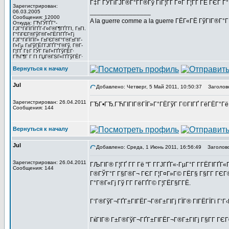
Г‡Г ГЎГіГЈГ®Г°Г­Г®Гў ГіГ¦ГҐ Г¤Г Г¦ГҐ ГЁ ГЄГ Г
Зарегистрирован:
_________________
06.03.2005
Сообщения: 12000
A la guerre comme a la guerre ГЁГ«ГЁ ГўГІГ®Г°
Откуда: ГЋГЎГҐГ°-
ГЈГ°ГіГЇГЇГҐГ­-Г¤Г®Г¶ГҐГ­ГІ, Г±ГІ.
Г°ГіГЄГ®ГўГ®Г¤ГЁГІГҐГ«Гј
ГЈГ°ГіГЇГЇГ» Г±ГЄГ®Г°Г®Г±ГІГ­
Г»Гµ Г±ГўГЁГ­ГЈГҐГ°Г®Гў, Г®Г­
Г¦ГҐ Г‡Г ГЎГ ГёГ«ГҐГўГЁГ·
ГЋГ¶Г Г ГІ ГЏГ®ГЅГ«ГҐГўГЁГ·
Вернуться к началу
Jul
Добавлено: Четверг, 5 Май 2011, 10:50:37
Заголово
Зарегистрирован: 26.04.2011
ГЂГ•ГЂ.ГЋГІГІГ®ГЇГ»Г°ГЁГўГ Г©ГІГҐ ГёГЁГ°ГёГҐГ
Сообщения: 144
Вернуться к началу
Jul
Добавлено: Среда, 1 Июнь 2011, 16:56:49
Заголово
Зарегистрирован: 26.04.2011
ГЉГІГ® Г¦ГҐ Г­Г Гё "Г Г­ГЈГҐГ«-ГµГ°Г Г­ГЁГІГҐ
Сообщения: 144
Г®ГЎГ°Г Г§Г®Г¬ ГЄГ Г¦Г¤Г»Г© ГЁГ§ Г§Г­Г ГЄГ®
Г°Г®Г«Гј Гў Г­Г ГёГҐГ© Г¦ГЁГ§Г­ГЁ.
Г‘Г®ГўГ¬ГҐГ±ГІГЁГ¬Г®Г±ГІГј ГЇГ® ГІГЁГЇГі Г‘Г‹
ГќГІГ® Г±Г®ГўГ¬ГҐГ±ГІГЁГ¬Г®Г±ГІГј Г§Г­Г ГЄГ®