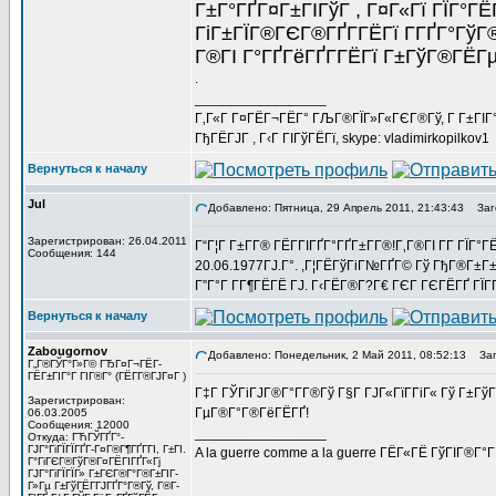
Г±Г°ГҐГ¤Г±ГІГўГ , Г¤Г«Гї ГЇГ°ГЁ
ГіГ±ГЇГ®ГЄГ®ГҐГ­ГЁГї Г­ГҐГ°Гў
Г®ГІ Г°ГҐГёГҐГ­ГЁГї Г±ГўГ®ГЁГ
.
_________________
Г‚Г«Г Г¤ГЁГ¬ГЁГ° ГЉГ®ГЇГ»Г«ГЄГ®Гў, Г Г±ГІ
ГђГЁГЈГ , Г‹Г ГІГўГЁГї, skype: vladimirkopilkov1
Вернуться к началу
Jul
Добавлено: Пятница, 29 Апрель 2011, 21:43:43
Заго
Зарегистрирован: 26.04.2011
Г“Г¦Г Г±Г­Г® ГЁГ­ГІГҐГ°ГҐГ±Г­Г®!Г‚Г®ГІ Г­Г ГЇ
Сообщения: 144
20.06.1977ГЈ.Г°. ,Г¦ГЁГўГіГ№ГҐГ© Гў ГђГ®Г±Г
Г”Г°Г Г­Г¶ГЁГЁ ГЈ. Г‹ГЁГ®Г­?Г€ ГЄГ ГЄГЁГҐ ГЇГ
Вернуться к началу
Zabougornov
Добавлено: Понедельник, 2 Май 2011, 08:52:13
Заго
Г„Г®ГЎГ°Г»Г© ГЂГ¤Г¬ГЁГ­
ГЁГ±ГІГ°Г ГІГ®Г° (ГЁГ­Г®ГЈГ¤Г )
Г‡Г ГЎГіГЈГ®Г°Г­Г®Гў Г§Г ГЈГ«ГїГ­ГіГ« Гў Г±Г
Зарегистрирован:
ГµГ®Г°Г®ГёГЁГҐ!
06.03.2005
Сообщения: 12000
_________________
Откуда: ГЋГЎГҐГ°-
ГЈГ°ГіГЇГЇГҐГ­-Г¤Г®Г¶ГҐГ­ГІ, Г±ГІ.
A la guerre comme a la guerre ГЁГ«ГЁ ГўГІГ®Г°
Г°ГіГЄГ®ГўГ®Г¤ГЁГІГҐГ«Гј
ГЈГ°ГіГЇГЇГ» Г±ГЄГ®Г°Г®Г±ГІГ­
Г»Гµ Г±ГўГЁГ­ГЈГҐГ°Г®Гў, Г®Г­