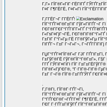
Г‚Г» ГЇГ®Г«ГіГ·ГЁГІГҐ ГЎГҐГ±ГЇ
Г¤Г Г¶ГЁГЁ, Г¤Г«Гї ГЇГ°ГЁГ­ГїГІГ
Г‚Г­ГЁГ¬Г Г­ГЁГҐ!
ГЇГ°ГҐГ¤Г®Г±ГІГ ГўГ«ГїГҐГ¬Г Гї
ГЄГ®Г­ГЄГ°ГҐГІГ­Г»ГҐ Г°ГҐГёГҐГ­
Г«ГѕГ¤ГјГ¬ГЁ, ГЄГ®ГІГ®Г°Г»ГҐ Г
Г±ГІГ Г°Г»Гµ ГЁ Г­Г®ГўГ»Гµ ГЇГ
ГІГҐГ¬ Г±Г Г¬Г»Г¬, Г¬ГҐГ­ГїГІГ
ГЏГ°ГҐГ¤ГЇГ®Г«Г ГЈГ ГҐГІГ±Гї, 
Г±ГўГ®ГЁ ГўГ®ГЇГ°Г®Г±Г», Г§Г Г°
Г­ГҐ ГЎГіГ¤ГіГІ ГЇГ Г±Г±ГЁГўГ­Г
ГІГ®Г«ГјГЄГ®, "Г·ГІГ®-ГІГ® ГµГ®
Г±Г Г¬Г® ГЇГ® Г±ГҐГЎГҐ ГЄГіГ¤Г
.
Г‚Г®ГІ, ГЇГ®Г·ГҐГ¬Гі,
ГЇГ°ГҐГ¤Г®Г±ГІГ ГўГ«ГїГҐГ¬Г Гї
Г°ГҐГЄГ®Г¬ГҐГ­Г¤Г Г¶ГЁГЁ, Г­ГҐ
ГЄГ Г·ГҐГ±ГІГўГҐ ГЇГ°Г®Г±ГІГ®