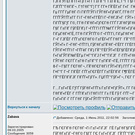
ГЈГіГЎГЁГІГҐГ«ГјГ­Г»ГҐ Г±ГІГ°Г Г±ГІГЁ, Г°Г Г§
ГЈГҐГ°Г®ГїГ¬. Г†Г®Г°Г¦ Г‘Г Г­Г¤ ГЇГЁГ±Г Г«Г 
Гџ Г­ГҐ ГµГ®Г·Гі ГІГҐГЎГї ГЎГ®Г«ГјГёГҐ, Г­Г® 
Г­ГҐГЎГҐГ±Г­Г Гї Г¬Г®Г«Г­ГЁГї Г¬Г®ГЈГ«Г ГЎГ» 
ГіГҐГ§Г¦Г Г©, Г­Г® ГІГ®Г«ГјГЄГ® Г­ГҐ ГЈГ®ГўГ®Г
Г§Г Г±ГІГ ГўГЁГІГј Г¬ГҐГ­Гї ГҐГ№ГҐ ГЎГ®Г«ГјГёГ
ГіГµГ®Г¤ГЁ, Г­Г® ГіГЎГҐГ© Г¬ГҐГ­Гї, ГіГµГ®Г¤
Г¬Г ГЈГЁГ·ГҐГ±ГЄГ®Г© Г±ГЁГ«ГҐ Г®Г­Г ГЇГ°ГҐГў
ГЎГ»Г« Г¬Г®Г¬ГҐГ­ГІ, ГўГ®Г±ГЇГ®Г¬ГЁГ­Г Г­ГЁ
ГЎГіГ¤ГҐГІ Г¬ГҐГёГ ГІГј ГЇГ°ГЁГЎГ«ГЁГ§ГЁГІГј
Г«ГѕГЎГїГ№ГЁГµ Г¤Г°ГіГЈ Г¤Г°ГіГЈГ Г·ГҐГ«Г
ГЎГ®Г·ГЄГҐ Г±Г® Г±ГІГ°Г Г±ГІГїГ¬ГЁ, Г­ГҐГ­Г
8-Г¬ Г§Г­Г ГЄГ®Г¬, ГЇГ®ГЄГ®Гї ГЎГ»ГІГј Г­ГҐ Г¬
Г¤Г°Г Г¬Г ГІГЁГ·ГҐГ±ГЄГЁГҐ Г±ГЁГІГіГ Г¶ГЁГЁ
ГЇГ°ГЁГІГїГЈГ ГІГҐГ«ГјГ­Г». ГЏГҐГ°ГўГ»Г¬, ГЄГ 
Г…Г±Г«ГЁ Г¦ГҐ ГўГ®Г«ГҐГѕ Г±ГіГ¤ГјГЎГ», Г­Г Гё
Г®ГІГ«ГЁГ·Г ГҐГІГ±Гї Г®ГІ Г­Г Г± ГЁ Гў Г·ГҐГ¬-
Г±Г«ГіГ·Г ГҐ Г®Г­ ГўГ»ГЎГҐГ°ГҐГІ Г±ГўГ®Г© ГЇГі
Вернуться к началу
Zabava
Добавлено: Среда, 1 Июнь 2011, 22:02:56
Заголово
Зарегистрирован:
ГЂ ГЄГІГ® ГЄГ®Г¬Гі Г±Г«ГіГЈГ ГЁ ГµГ®Г§ГїГЁ
09.03.2005
ГўГ®Г±ГјГ¬Г®Г© Г§Г­Г ГЄ Г±Г«ГіГЈГ ГЇГҐГ°Гў
Сообщения: 3059