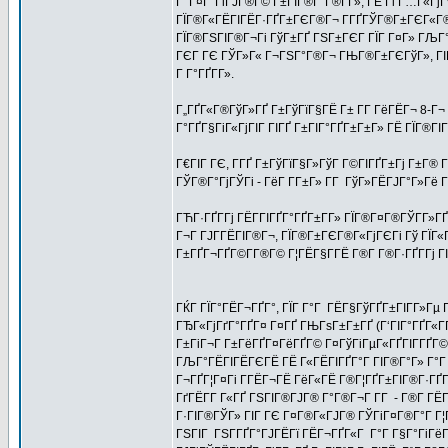
Г‘ Г¤Г°ГіГЈГ®Г© Г±ГІГ®Г°Г®Г­Г», ГЁ Гі Г…Г«ГјГ
ГЇГ®Г«ГЁГІГЁГ·ГҐГ±ГЄГ®Г¬ Г­ГҐГЎГ®Г±ГЄГ«Г®Г­Г
ГЇГ®ГЅГІГ®Г¬Гі ГўГ±ГҐ ГЅГ±ГЄГ ГЇГ Г¤Г» ГЉГ°Г
ГЄГ ГЄ ГЎГ»Г« Г¬ГЅГ°Г®Г¬ ГЊГ®Г±ГЄГўГ», ГІГ
Г Г°ГҐГ­Г».
Г„ГҐГ«Г®ГўГ»ГҐ Г±ГўГїГ§ГЁ Г± Г­Г ГёГЁГ¬ 8-Г¬ Г
Г°ГҐГ§ГіГ«ГјГІГ ГІГҐ Г±ГІГ°ГҐГ±Г±Г» ГЁ ГЇГ®ГІГ
Г€ГІГ ГЄ, Г­ГҐ Г±ГўГїГ§Г»ГўГ Г©ГІГҐГ±Гј Г±Г® 
ГЎГ®Г°ГјГЎГі - ГёГ Г­Г±Г» Г­Г ГўГ»ГЁГЈГ°Г»Гё Гі
ГЋГ·ГҐГ­Гј ГЁГ­ГІГҐГ°ГҐГ±Г­Г» ГЇГ®Г¤Г®ГЎГ­Г»ГҐ
Г¬Г ГЈГ­ГЁГІГ®Г¬, ГЇГ®Г±ГЄГ®Г«ГјГЄГі Гў ГЇГ«Г
Г±ГҐГ¬ГҐГ©Г­Г®Г© Г¦ГЁГ§Г­ГЁ Г®Г­ Г®Г·ГҐГ­Гј ГІ
ГЌГ ГЇГ°ГЁГ¬ГҐГ°, ГЇГ Г°Г ГЁГ§ГўГҐГ±ГІГ­Г»Гµ 
ГЂГ«ГјГґГ°ГҐГ¤ Г¤ГҐ ГЊГѕГ±Г±ГҐ (Г‘ГІГ°ГҐГ«ГҐГ
Г±ГіГ¬Г Г±ГёГҐГ¤ГёГҐГ© Г¤ГўГіГµГ«ГҐГІГ­ГҐГ© 
ГЉГ°ГЁГІГЁГЄГЁ ГЁ Г«ГЁГІГҐГ°Г ГІГ®Г°Г» Г°Г
Г¬ГҐГ¦Г¤Гі Г­ГЁГ¬ГЁ ГёГ«ГЁ Г®Г¦ГҐГ±ГІГ®Г·ГҐГ­
ГґГЁГ­Г Г«ГҐ ГЅГІГ®ГЈГ® Г°Г®Г¬Г Г­Г - Г®Г­ ГЁ
Г·ГІГ®ГЎГ» ГІГ ГЄ Г¤Г®Г«ГЈГ® ГЎГіГ¤Г®Г°Г Г¦Г
ГЅГІГ ГЅГ­ГҐГ°ГЈГЁГї ГЁГ¬ГҐГ«Г Г°Г Г§Г°ГіГёГЁГ