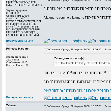
Добавлено: Среда, 29 Апрель 2009, 17:15:09
Загол
Г„Г®ГЎГ°Г»Г© ГЂГ¤Г¬ГЁГ­
ГЁГ±ГІГ°Г ГІГ®Г° (ГЁГ­Г®ГЈГ¤Г )
Г‡Г ГІГ® Г®Г°Г¤ГҐГ­Г®Гў ГЁ Г¬ГҐГ¤Г Г«ГҐГ© 
Зарегистрирован:
_________________
06.03.2005
Сообщения: 12000
A la guerre comme a la guerre ГЁГ«ГЁ ГўГІГ®Г°
Откуда: ГЋГЎГҐГ°-
ГЈГ°ГіГЇГЇГҐГ­-Г¤Г®Г¶ГҐГ­ГІ, Г±ГІ.
Г°ГіГЄГ®ГўГ®Г¤ГЁГІГҐГ«Гј
ГЈГ°ГіГЇГЇГ» Г±ГЄГ®Г°Г®Г±ГІГ­
Г»Гµ Г±ГўГЁГ­ГЈГҐГ°Г®Гў, Г®Г­
Г¦ГҐ Г‡Г ГЎГ ГёГ«ГҐГўГЁГ·
ГЋГ¶Г Г ГІ ГЏГ®ГЅГ«ГҐГўГЁГ·
Вернуться к началу
Princess Margaret
Добавлено: Среда, 29 Апрель 2009, 18:06:15
Загол
Зарегистрирован:
Zabougornov писал(а):
25.04.2008
Сообщения: 1615
Г‡Г ГІГ® Г®Г°Г¤ГҐГ­Г®Гў ГЁ Г¬ГҐГ¤Г Г«ГҐГ
Откуда: France 69
ГЌГҐ Г§Г ГЎГ®ГҐГўГ»ГҐ Г§Г Г±Г«ГіГЈГЁ, ГўГЁГ¤
_________________
Г‚Г±ГҐ, Гї ГЎГ®ГЈГ ГІГ . ГЏГ®ГЄГ , Г­ГҐГіГ¤Г Г·
Г® ГўГЁГ­Г Гµ ГЇГ°Г®Г±ГІГ® ГЁ Г±Г® ГўГЄГіГ±
Вернуться к началу
Zabava
Добавлено: Среда, 29 Апрель 2009, 18:57:31
Загол