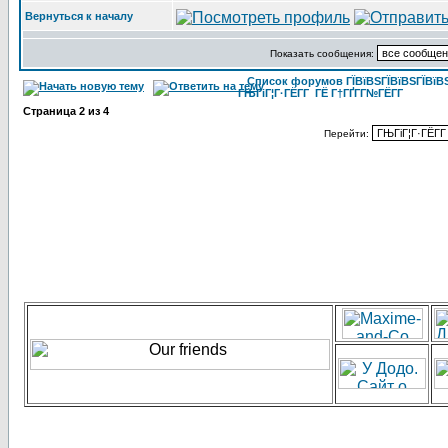
Вернуться к началу
Показать сообщения:
Список форумов ГЇВїВЅГЇВїВЅГЇВїВЅГ
ГЊГіГ¦Г·ГЁГ­Г ГЁ Г†ГҐГ­Г№ГЁГ­Г
Страница
2
из
4
Перейти: