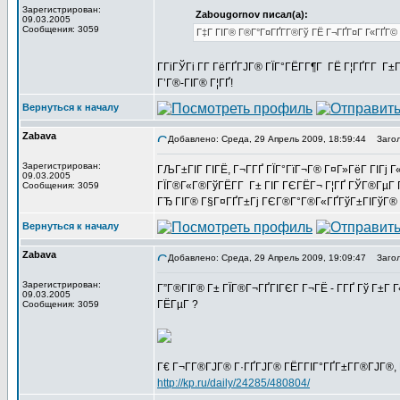
Зарегистрирован:
Zabougornov писал(а):
09.03.2005
Сообщения: 3059
Г‡Г ГІГ® Г®Г°Г¤ГҐГ­Г®Гў ГЁ Г¬ГҐГ¤Г Г«ГҐГ
ГГіГЎГі Г­Г ГёГҐГЈГ® ГЇГ°ГЁГ­Г¶Г ГЁ Г¦ГҐГ­Г Г±
Г’Г®-ГІГ® Г¦ГҐ!
Вернуться к началу
Zabava
Добавлено: Среда, 29 Апрель 2009, 18:59:44
Загол
Зарегистрирован:
ГЉГ±ГІГ ГІГЁ, Г¬Г­ГҐ ГЇГ°ГїГ¬Г® Г¤Г»ГёГ ГІГј Г«
09.03.2005
ГЇГ®Г«Г®ГўГЁГ­Г Г± ГІГ ГЄГЁГ¬ Г¦ГҐ ГЎГ®ГµГ Г
Сообщения: 3059
ГЂ ГІГ® Г§Г¤ГҐГ±Гј ГЄГ®Г°Г®Г«ГҐГўГ±ГІГўГ® Г¬
Вернуться к началу
Zabava
Добавлено: Среда, 29 Апрель 2009, 19:09:47
Загол
Зарегистрирован:
Г”Г®ГІГ® Г± ГЇГ®Г¬ГҐГІГЄГ Г¬ГЁ - Г­ГҐ Гў Г±Г
09.03.2005
ГЁГµГ ?
Сообщения: 3059
Г€ Г¬Г­Г®ГЈГ® Г·ГҐГЈГ® ГЁГ­ГІГ°ГҐГ±Г­Г®ГЈГ®,
http://kp.ru/daily/24285/480804/