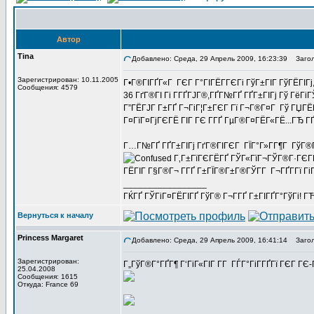
Автор
Tina
Добавлено: Среда, 29 Апрель 2009, 16:23:39
Загол
Зарегистрирован: 10.11.2005
Г•Г®ГІГҐГ«Г ГЄГ Г°ГІГЁГ­ГЄГі ГўГ±ГІГ ГўГЁГІГј, 
Сообщения: 4579
36 ГґГ®ГІ Гі Г­ГҐГЈГ®,ГҐГ№ГҐ ГҐГ±ГІГј Гў Гё
Г”ГЁГЈГ Г±ГҐ Г¬ГіГ¦Г±ГЄГ Гї Г¬Г®Г¤Г Гў ГЏГЁГ
Г¤ГїГ¤ГјГЄГЁ ГІГ ГЄ Г­ГҐ ГµГ®Г¤ГЁГ«ГЁ...ГЂ Г
Г…Г№ГҐ ГҐГ±ГІГј ГґГ®ГІГЄГ ГЇГ°Г»Г­Г¶Г ГўГ®Г§Г
Г‚Г±ГїГЄГЁГҐ ГЎГ«ГїГ¬ГЎГ®Г·ГЄГЁ Г
ГЁГІГ Г§Г®Г¬ Г­ГҐ Г±ГЇГ®Г±Г®ГЎГ­Г Г¬ГҐГ­Гї ГіГ
_________________
ГЌГҐ ГЎГіГ¤ГЁГІГҐ ГўГ® Г¬Г­ГҐ Г±ГІГҐГ°ГўГі! ГЋГ
Вернуться к началу
Princess Margaret
Добавлено: Среда, 29 Апрель 2009, 16:41:14
Загол
Зарегистрирован:
Г„ГўГ®Г°ГҐГ¶ Г‘ГіГ«ГІГ Г­Г ГЃГ°ГіГ­ГҐГї ГЄГ Г
25.04.2008
Сообщения: 1615
Откуда: France 69