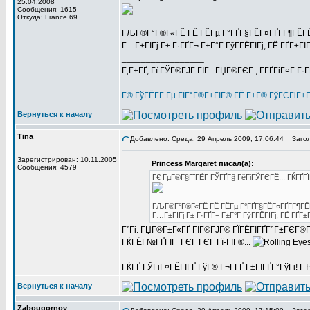
25.04.2008
Сообщения: 1615
Откуда: France 69
ГЉГ®Г°Г®Г«ГЁ ГЁ ГЁГµ Г°ГҐГ§ГЁГ¤ГҐГ­Г¶ГЁ
Г…Г±ГІГј Г± Г·ГҐГ¬ Г±Г°Г ГўГ­ГЁГІГј, ГЁ ГҐГ±ГІГј 
_________________
Г‚Г±ГҐ, Гї ГЎГ®ГЈГ ГІГ . ГЏГ®ГЄГ , Г­ГҐГіГ¤Г Г·
Г® ГўГЁГ­Г Гµ ГЇГ°Г®Г±ГІГ® ГЁ Г±Г® ГўГЄГіГ±
Вернуться к началу
Tina
Добавлено: Среда, 29 Апрель 2009, 17:06:44
Загол
Зарегистрирован: 10.11.2005
Princess Margaret писал(а):
Сообщения: 4579
Г€ ГµГ®Г§ГїГЁГ­ ГЎГҐГ§ ГёГіГЎГЄГЁ... ГЌГҐГ
ГЉГ®Г°Г®Г«ГЁ ГЁ ГЁГµ Г°ГҐГ§ГЁГ¤ГҐГ­Г¶Г
Г…Г±ГІГј Г± Г·ГҐГ¬ Г±Г°Г ГўГ­ГЁГІГј, ГЁ ГҐГ±ГІ
Г”Гі. ГЏГ®Г±Г«ГҐ ГІГ®ГЈГ® ГЇГЁГІГҐГ°Г±ГЄГ®Г
ГЌГЁГ№ГҐГІГ ГЄГ ГЄГ Гї-ГІГ®...
_________________
ГЌГҐ ГЎГіГ¤ГЁГІГҐ ГўГ® Г¬Г­ГҐ Г±ГІГҐГ°ГўГі! ГЋГ
Вернуться к началу
Zabougornov