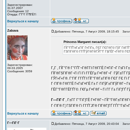
Зарегистрирован:
31.07.2007
Сообщения: 12
Откуда: Г”Г°Г Г­Г¶ГЁГї
Вернуться к началу
Zabava
Добавлено: Пятница, 7 Август 2009, 18:15:45
Загол
Princess Margaret писал(а):
ГЇГ°ГҐГ¤Г±ГІГ Г«ГїГѕ, ГЄГ ГЄГ®Г© ГўГ ГёГҐГ
ГЅГІГ®Г© Г­ГҐГўГ®Г®ГЎГ°Г Г§ГЁГ¬Г®Г© ГЄГ°Г Г±
Зарегистрирован:
Г„Г , ГЇГ°Г® Г°ГҐГ¬Г®Г­ГІ Г®Г­ГЁ Г¤ГіГ¬Г ГѕГІ Г
09.03.2005
Сообщения: 3059
ГЇГ®ГЅГІГ®Г¬Гі Гї Гі Г­ГЁГµ Г¤Г®Г¬Г ГўГ±ГҐ Гў
ГЎГ»Г«Г®. Г‘ГІГ Г­ГҐГІ ГЇГ°Г®Г±ГІГ® ГЄГ ГЄ Гі Г
Г·ГІГ® Г®Г­ГЁ Г«ГѕГ¤ГЁ Г± Г·ГіГўГ±ГІГўГ®Г¬ Г
ГЁГ°Г®Г­ГЁГҐГ©. Г€Гµ Г¤Г®Г¬ Гі Г­Г Г± ГіГ¦ГҐ Гў
Г—ГіГ·Г
, Г±Г­Г Г°ГіГ¦ГЁ Г¤Г®Г¬ ГЇГ°Г®Г±ГІГ®Г
Г·ГІГ® Г¦ ГЅГІГ® Гі Г­ГҐГЈГ® ГІГ®Г¦ГҐ ГЃГ°ГѕГ
Вернуться к началу
Г—ГіГ·Г
Добавлено: Пятница, 7 Август 2009, 20:43:04
Загол