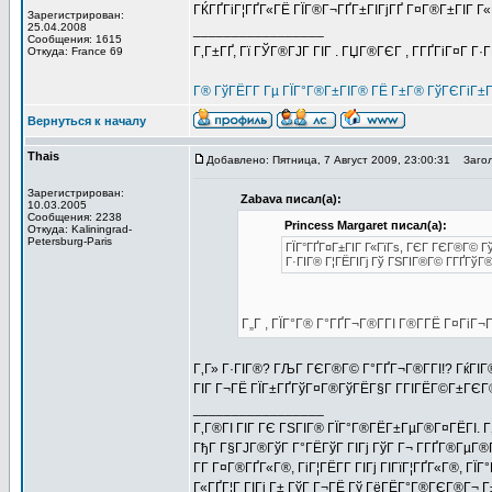
ГЌГҐГіГ¦ГҐГ«ГЁ ГЇГ®Г¬ГҐГ±ГІГјГҐ Г¤Г®Г±ГІГ Г
Зарегистрирован:
25.04.2008
_________________
Сообщения: 1615
Г‚Г±ГҐ, Гї ГЎГ®ГЈГ ГІГ . ГЏГ®ГЄГ , Г­ГҐГіГ¤Г Г·
Откуда: France 69
Г® ГўГЁГ­Г Гµ ГЇГ°Г®Г±ГІГ® ГЁ Г±Г® ГўГЄГіГ±
Вернуться к началу
Thais
Добавлено: Пятница, 7 Август 2009, 23:00:31
Загол
Зарегистрирован:
Zabava писал(а):
10.03.2005
Сообщения: 2238
Princess Margaret писал(а):
Откуда: Kaliningrad-
Petersburg-Paris
ГЇГ°ГҐГ¤Г±ГІГ Г«ГїГѕ, ГЄГ ГЄГ®Г© Г
Г·ГІГ® Г¦ГЁГІГј Гў ГЅГІГ®Г© Г­ГҐГўГ®
Г„Г , ГЇГ°Г® Г°ГҐГ¬Г®Г­ГІ Г®Г­ГЁ Г¤ГіГ¬Г
Г‚Г» Г·ГІГ®? ГЉГ ГЄГ®Г© Г°ГҐГ¬Г®Г­ГІ!? ГќГІ
ГІГ Г¬ГЁ ГЇГ±ГҐГўГ¤Г®ГўГЁГ§Г Г­ГІГЁГ©Г±ГЄГ®
_________________
Г‚Г®ГІ ГІГ ГЄ ГЅГІГ® ГЇГ°Г®ГЁГ±ГµГ®Г¤ГЁГІ. Г‚
ГђГ Г§ГЈГ®ГўГ Г°ГЁГўГ ГІГј ГўГ Г¬ Г­ГҐГ®ГµГ®ГІГ
Г­Г Г¤Г®ГҐГ«Г®, ГіГ¦ГЁГ­Г ГІГј ГІГїГ¦ГҐГ«Г®, Г
Г«ГҐГ¦Г ГІГј Г± ГўГ Г¬ГЁ Гў ГёГЁГ°Г®ГЄГ®Г¬ Г±