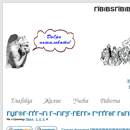
ГЇВїВЅГЇВї
ГЏГ®Г·ГҐГ¬Гі Г¬ГіГ¦Г·ГЁГ­Г» Г°ГҐГёГ ГѕГІ
На страницу
Пред.
1
,
2
,
3
,
4
Список форумов ГЇВїВЅГЇВїВЅГЇВїВЅГЇВїВЅ