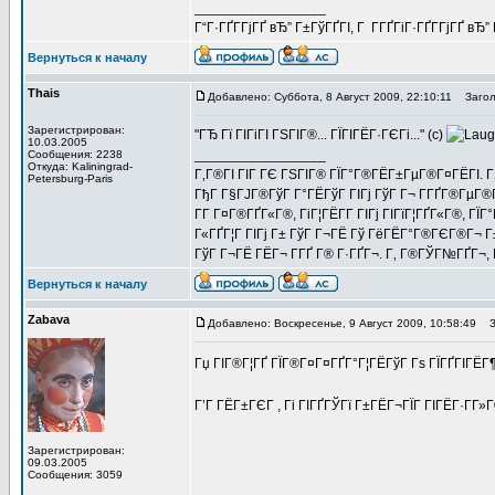
_________________
Г“Г·ГҐГ­ГјГҐ вЂ” Г±ГўГҐГІ, Г Г­ГҐГіГ·ГҐГ­ГјГҐ в
Вернуться к началу
Thais
Добавлено: Суббота, 8 Август 2009, 22:10:11
Заголо
Зарегистрирован:
"ГЂ Гї ГІГіГІ ГЅГІГ®... ГЇГІГЁГ·ГЄГі..." (c)
10.03.2005
_________________
Сообщения: 2238
Откуда: Kaliningrad-
Г‚Г®ГІ ГІГ ГЄ ГЅГІГ® ГЇГ°Г®ГЁГ±ГµГ®Г¤ГЁГІ. Г‚
Petersburg-Paris
ГђГ Г§ГЈГ®ГўГ Г°ГЁГўГ ГІГј ГўГ Г¬ Г­ГҐГ®ГµГ®ГІГ
Г­Г Г¤Г®ГҐГ«Г®, ГіГ¦ГЁГ­Г ГІГј ГІГїГ¦ГҐГ«Г®, Г
Г«ГҐГ¦Г ГІГј Г± ГўГ Г¬ГЁ Гў ГёГЁГ°Г®ГЄГ®Г¬ Г±
ГўГ Г¬ГЁ ГЁГ¬ Г­ГҐ Г® Г·ГҐГ¬. Г‚ Г®ГЎГ№ГҐГ¬, Г
Вернуться к началу
Zabava
Добавлено: Воскресенье, 9 Август 2009, 10:58:49
За
Гџ ГІГ®Г¦ГҐ ГЇГ®Г¤Г¤ГҐГ°Г¦ГЁГўГ Гѕ ГЇГҐГІГЁГ
Г’Г ГЁГ±ГЄГ , Гі ГІГҐГЎГї Г±ГЁГ¬ГЇГ ГІГЁГ·Г­Г
Зарегистрирован:
09.03.2005
Сообщения: 3059