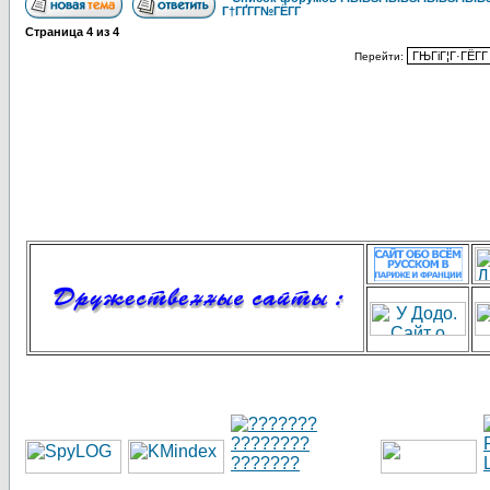
Г†ГҐГ­Г№ГЁГ­Г
Страница
4
из
4
Перейти: