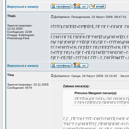
Вернуться к началу
Thais
Добавлено: Понедельник, 10 Август 2009, 09:47:31
З
Зарегистрирован:
ГЃГҐГ§ ГЅГЇГЁГ«ГїГ¶ГЁГЁ, ГЇГ ГІГ Г¬ГіГёГІГ Г®
10.03.2005
_________________
Сообщения: 2238
Откуда: Kaliningrad-
Г‚Г®ГІ ГІГ ГЄ ГЅГІГ® ГЇГ°Г®ГЁГ±ГµГ®Г¤ГЁГІ. Г‚
Petersburg-Paris
ГђГ Г§ГЈГ®ГўГ Г°ГЁГўГ ГІГј ГўГ Г¬ Г­ГҐГ®ГµГ®ГІГ
Г­Г Г¤Г®ГҐГ«Г®, ГіГ¦ГЁГ­Г ГІГј ГІГїГ¦ГҐГ«Г®, Г
Г«ГҐГ¦Г ГІГј Г± ГўГ Г¬ГЁ Гў ГёГЁГ°Г®ГЄГ®Г¬ Г±
ГўГ Г¬ГЁ ГЁГ¬ Г­ГҐ Г® Г·ГҐГ¬. Г‚ Г®ГЎГ№ГҐГ¬, Г
Вернуться к началу
Tina
Добавлено: Среда, 19 Август 2009, 22:14:40
Заголо
Зарегистрирован: 10.11.2005
Zabava писал(а):
Сообщения: 4579
Princess Margaret писал(а):
ГЇГ°ГҐГ¤Г±ГІГ Г«ГїГѕ, ГЄГ ГЄГ®Г© Г
Г·ГІГ® Г¦ГЁГІГј Гў ГЅГІГ®Г© Г­ГҐГўГ®
Г„Г , ГЇГ°Г® Г°ГҐГ¬Г®Г­ГІ Г®Г­ГЁ Г¤ГіГ¬
"ГЄГ°Г Г±Г®ГІГҐГ­Гј", ГЇГ®ГЅГІГ®Г¬Гі Г