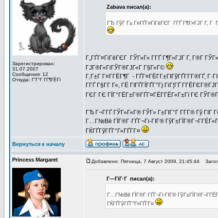
Zabava писал(а):
ГЂ ГўГ Г± Г¤ГҐГ¤ГіГёГЄГ Г­ГҐ Г¶Г»ГЈГ Г­, Г 
Г„ГҐГ¤ГіГёГЄГ ГЎГ»Г« Г­ГҐ Г¶Г»ГЈГ Г­, Г®Г­ 
Зарегистрирован:
ГЈГ®Г«ГіГЎГ®ГЈГ«Г Г§Г»Г©
31.07.2007
Сообщения: 12
Г‚Г±Г Г¤Г­ГЁГ¶Г - ГҐГ¤ГЁГ­Г±ГІГўГҐГ­Г­Г®ГҐ, Г
Откуда: Г”Г°Г Г­Г¶ГЁГї
Г­ГҐ Г§Г­Г Г«, ГЁ ГІГҐГЇГҐГ°Гј ГіГ¦ГҐ Г­ГЁГЄГ
ГЄГ ГЄ ГЇГ°ГЁГ±Г®ГҐГ¤ГЁГ­ГЁГ«Г±Гї ГЄ ГЎГ®Г
ГЂ Г¬Г­ГҐ ГЎГ»Г«Г® ГЎГ» Г±ГІГ°Г Г­Г­Г® Гў ГІГ 
Г…Г№Вё ГЇГ®Г·ГҐГ¬Гі-ГІГ® ГўГ±ГЇГ®Г¬Г­ГЁГ«Г±
ГЌГҐГўГҐГ°Г«ГҐГ­Г¤
Вернуться к началу
Princess Margaret
Добавлено: Пятница, 7 Август 2009, 21:45:44
Загол
Г—ГіГ·Г писал(а):
Г…Г№Вё ГЇГ®Г·ГҐГ¬Гі-ГІГ® ГўГ±ГЇГ®Г¬Г­ГЁГ«
ГЌГҐГўГҐГ°Г«ГҐГ­Г¤