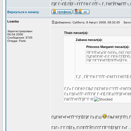
ГўГ Г¬ГЁ ГЁГ¬ Г­ГҐ Г® Г·ГҐГ¬. Г‚ Г®ГЎГ№ГҐГ¬, Г
Вернуться к началу
Loanka
Добавлено: Суббота, 8 Август 2009, 09:32:45
Загол
Зарегистрирован:
Thais писал(а):
06.04.2006
Сообщения: 3745
Zabava писал(а):
Откуда: Paris
Princess Margaret писал(а):
ГЇГ°ГҐГ¤Г±ГІГ Г«ГїГѕ, ГЄГ ГЄ
ГЏГ®ГІГ®Г¬Гі Г·ГІГ® Г¦ГЁГІГј
Г§Г ГІГ°ГіГ¤Г­ГЁГІГҐГ«ГјГ­Г®.
Г„Г , ГЇГ°Г® Г°ГҐГ¬Г®Г­ГІ Г®Г­ГЁ 
Г‚Г» Г·ГІГ®? ГЉГ ГЄГ®Г© Г°ГҐГ¬Г®Г­ГІ
Г± ГЅГ«ГҐГ¬ГҐГ­ГІГ Г¬ГЁ ГЇГ±ГҐГўГ¤Г
ГёГҐГ¤ГҐГўГ°Г !!!
ГЏГ®Г¤Г¤ГҐГ°Г¦ГЁГўГ Гѕ (Г±)
ГЊГ®Г¦ГҐГІ, Г
Г‡Г›: Г’Г ГЁГ±, Гї ГІГҐГЎГї Г­ГҐ ГЇГ°ГЁГ§Г­Г Г«