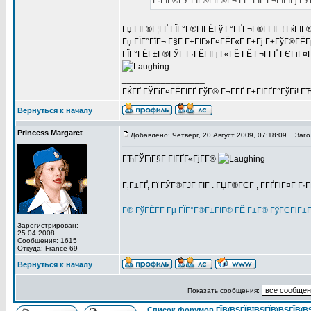
Г·ГІГ®ГЎ ГЇГ®ГІГ®Г¬ Г­Г ГЇГ Г¬ГїГІГј ГЎ
Гџ ГІГ®Г¦ГҐ ГЇГ°Г®ГІГЁГў Г°ГҐГ¬Г®Г­ГІГ ! ГќГІ
Гџ ГЇГ°ГїГ¬ Г§Г Г±ГІГ»Г¤ГЁГ«Г Г±Гј Г±ГўГ®ГЁГµ
ГЇГ°ГЁГ±Г®ГЎГ Г·ГЁГІГј Г«ГЁ ГЁ Г¬Г­ГҐ ГЄГіГ¤
_________________
ГЌГҐ ГЎГіГ¤ГЁГІГҐ ГўГ® Г¬Г­ГҐ Г±ГІГҐГ°ГўГі! ГЋГ
Вернуться к началу
Princess Margaret
Добавлено: Четверг, 20 Август 2009, 07:18:09
Загол
ГЋГЎГїГ§Г ГІГҐГ«ГјГ­Г®
_________________
Г‚Г±ГҐ, Гї ГЎГ®ГЈГ ГІГ . ГЏГ®ГЄГ , Г­ГҐГіГ¤Г Г·
Г® ГўГЁГ­Г Гµ ГЇГ°Г®Г±ГІГ® ГЁ Г±Г® ГўГЄГіГ±
Зарегистрирован:
25.04.2008
Сообщения: 1615
Откуда: France 69
Вернуться к началу
Показать сообщения:
Список форумов ГЇВїВЅГЇВїВЅГЇВїВЅГЇВїВЅ