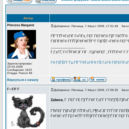
Автор
Princess Margaret
Добавлено: Пятница, 7 Август 2009, 17:51:49
Загол
ГЇГ°ГҐГ¤Г±ГІГ Г«ГїГѕ, ГЄГ ГЄГ®Г© ГўГ ГёГҐГ© 
ГЅГІГ®Г© Г­ГҐГўГ®Г®ГЎГ°Г Г§ГЁГ¬Г®Г© ГЄГ°Г Г±Г
_________________
Г‚Г±ГҐ, Гї ГЎГ®ГЈГ ГІГ . ГЏГ®ГЄГ , Г­ГҐГіГ¤Г Г·
Г® ГўГЁГ­Г Гµ ГЇГ°Г®Г±ГІГ® ГЁ Г±Г® ГўГЄГіГ±
Зарегистрирован:
25.04.2008
Сообщения: 1615
Откуда: France 69
Вернуться к началу
Г—ГіГ·Г
Добавлено: Пятница, 7 Август 2009, 17:56:35
Загол
Zabava
, Г ГЄГ ГЄ Г¦ГҐ Г®Г­ Г±Г­Г Г°ГіГ¦ГЁ ГўГ
ГЋГЄГ Г§Г»ГўГ ГҐГІГ±Гї, Г¶Г»ГЈГ Г­ГҐ ГІГ ГЄ
Г¤Г®Г¬ГҐ Гў Г¤ГҐГ°ГҐГўГ­ГҐ ГІГ®Г¦ГҐ ГІГ ГЄГ Гї