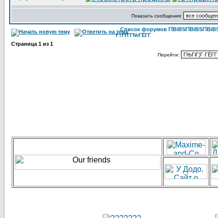
Показать сообщения:
Список форумов ГЇВїВЅГЇВїВЅГЇВїВЅГ
Г†ГҐГ­Г№ГЁГ­Г
Страница
1
из
1
Перейти: