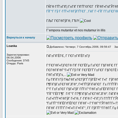
ГЌГ® ГҐГ±ГІГј Г±ГІГ ГІГҐГ©ГЄГ ГЇГ®Г«ГѕГЎГ®Г
ГЇГ°Г Гў Г·ГҐГ«Г®ГўГҐГЄГ , ГёГ Г¬ГЇГ Г­Г±ГЄГ
ГЉГ ГЄГ®ГўГ®, ГЂ?!
_________________
Г’empora mutantur et nos mutamur in illis
Вернуться к началу
Loanka
Добавлено: Четверг, 7 Сентябрь 2006, 09:56:47
Заг
Зарегистрирован:
ГќГ±ГІГЁГЄ, Г ГЄГ±ГІГЁГ±Гј!
06.04.2006
Сообщения: 3745
Откуда: Paris
Г‘ГЄГ®Г«ГјГЄГ® ГІГ ГЄГЁГµ Г±ГЄГ Г§Г®ГЄ Г­Г ГЇ
ГЄГ®ГІГ®Г°Г»ГҐ Гў ГІГ ГЄГЁГҐ Г±ГЄГ Г§ГЄГЁ Гў
Г®Г±ГІГјГѕ,...
Гџ ГІГіГІ Гў ГЊГ®Г±ГЄГўГҐ ГўГЁГ¤Г Г«Г ГўГ®Г®
Г¶ГіГ§Г±ГЄГ®ГЈГ®", Г¤ГҐГўГіГёГЄГ Г± Г­ГҐГЇГ®
Г°Г Г±Г±ГЄГ Г§Г»ГўГ ГҐГІ Г°Г®Г±Г±ГЁГїГ­ГЄГ Г
"ГЇГ°ГЁГ­Г¶Г ГґГ°Г Г­Г¶ГіГ§Г±ГЄГ®ГЈГ®". ГќГІ
Г±Г«ГҐГ¤Г®ГўГ Г«Г®, Г·ГІГ® Г¬ГіГ¦ Гі Г­ГҐГҐ Г
"Г±ГҐГ°ГІГЁГґГЁГЄГ ГІГ®Г¬ Г‘Г®Г°ГЎГ®Г­Г­Г» Г
ГІГ®Г·Г­ГҐГҐ Г¤Г«Гї Г¤ГіГ°, Г­Г ГўГҐГ°Г­Г®ГҐ.