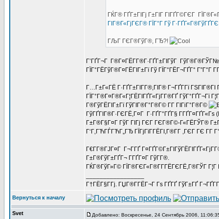
ГЌГ® ГҐГ±ГІГј Г±ГІГ ГІГҐГ©ГЄГ ГЇГ®Г«
ГІГ®Г«ГјГЄГ® ГЇГ°Г Гў Г·ГҐГ«Г®ГўГҐГЄ
ГЉГ ГЄГ®ГўГ®, ГЂ?!
Г’ГҐГ¬Г Г®Г¤ГЁГ­Г®Г·ГҐГ±ГІГўГ ГўГ®Г®ГЎГ№ГҐ 
ГЇГ°ГЁГўГ®Г¤ГЁГІГ±Гї Гў ГЇГ°ГЁГ¬ГҐГ° Г”Г°Г Г
Г…Г±Г«ГЁ Г·ГҐГ±ГІГ­Г®,ГІГ® Г¬ГҐГ­Гї ГЅГІГ®ГІ Г
ГЇГ°Г®Г¤Г®Г«Г¦ГЁГІГҐГ«ГјГ­Г®ГҐ ГўГ°ГҐГ¬Гї Г¦
Г®ГўГЁГІГ±Гї ГўГІГ®Г°Г®Г© Г­Г ГІГіГ°Г®Г©
ГўГҐГІГ®Г·ГЄГЁ,Г¤Г Г·ГҐГ°ГҐГ§ Г­ГҐГ¤ГҐГ«Гѕ (Г
Г±Г®Г§Г¤Г ГўГ ГІГј ГЄГ ГЄГ®Г©-Г«ГЁГЎГ® Г±
Г‘Г‚ГЋГЃГЋГ„ГЂ ГЇГјГїГ­ГЁГІ,Г®Г­Г ,ГЄГ ГЄ Г­Г
Г€Г­Г®ГЈГ¤Г Г¬Г­ГҐ Г¤ГҐГ©Г±ГІГўГЁГІГҐГ«ГјГ­Г
Г±Г®ГўГ±ГҐГ¬ Г­ГҐГ¤Г ГўГ­Г®.
ГЌГ®ГўГ»Г© ГЇГ®ГЄГ«Г®Г­Г­ГЁГЄГЁ,Г®ГЎГ Г¦Г ГІГҐ
_________________
Г†ГЁГ§Г­Гј. ГЏГ®Г­ГЁГ¬Г Гѕ ГҐГҐ ГўГ±ГҐ Г¬ГҐГ
Вернуться к началу
Svet
Добавлено: Воскресенье, 24 Сентябрь 2006, 11:06:3