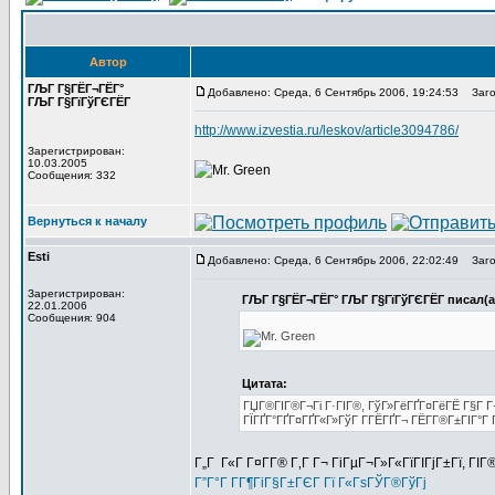
Автор
ГЉГ Г§ГЁГ¬ГЁГ°
Добавлено: Среда, 6 Сентябрь 2006, 19:24:53
Заголо
ГЉГ Г§ГїГўГЄГЁГ­
http://www.izvestia.ru/leskov/article3094786/
Зарегистрирован:
10.03.2005
Сообщения: 332
Вернуться к началу
Esti
Добавлено: Среда, 6 Сентябрь 2006, 22:02:49
Заголо
Зарегистрирован:
ГЉГ Г§ГЁГ¬ГЁГ° ГЉГ Г§ГїГўГЄГЁГ­ писал(а
22.01.2006
Сообщения: 904
Цитата:
ГЏГ®ГІГ®Г¬Гі Г·ГІГ®, ГўГ»ГёГҐГ¤ГёГЁ Г§Г Г¬Г
ГЇГҐГ°ГҐГ¤ГҐГ«Г»ГўГ Г­ГЁГҐГ¬ ГЁГ­Г®Г±ГІГ°Г Г
Г„Г Г«Г Г¤Г­Г® Г‚Г Г¬ ГіГµГ¬Г»Г«ГїГІГјГ±Гї, Г
Г”Г°Г Г­Г¶ГіГ§Г±ГЄГ Гї Г«ГѕГЎГ®ГўГј