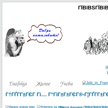
ГЇВїВЅГЇВї
Г†ГҐГ­Г±ГЄГ Гї.... Г°ГіГ±Г±ГЄГ®-Г¦ГҐГ­Г±ГЄГ
Список форумов ГЇВїВЅГЇВїВЅГЇВїВЅГ