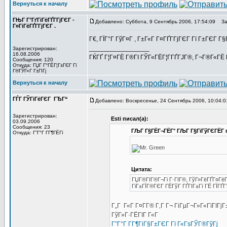
Вернуться к началу
ГЊГ Г°ГґГіГёГҐГ­ГјГЄГ -
Добавлено: Суббота, 9 Сентябрь 2006, 17:54:09
Заг
Г¤ГіГёГҐГ­ГјГЄГ .
Г€, ГЇГ°Г ГўГ¤Г , Г±Г«Г Г¤ГҐГ­ГјГЄГ Гї Г±ГЄГ
_________________
Зарегистрирован:
16.08.2006
ГЌГҐ Г¦Г¤ГЁ Г®ГІ ГЎГ«ГЁГ¦Г­ГҐГЈГ®, Г¬Г®Г«ГЁ Г
Сообщения: 120
Откуда: ГЏГ Г°ГЁГ¦Г±ГЄГ Гї
Г®ГЎГ«Г Г±ГІГј
Вернуться к началу
ГЃГ ГЎГіГёГЄГ ГЂГ“
Добавлено: Воскресенье, 24 Сентябрь 2006, 10:04:0
Зарегистрирован:
Esti писал(а):
03.09.2006
Сообщения: 23
ГЉГ Г§ГЁГ¬ГЁГ° ГЉГ Г§ГїГўГЄГЁГ­ 
Откуда: Г”Г°Г Г­Г¶ГЁГї
Цитата:
ГЏГ®ГІГ®Г¬Гі Г·ГІГ®, ГўГ»ГёГҐГ¤ГёГЁ
ГіГ±ГЇГ®ГЄГ ГЁГўГ ГҐГІГ±Гї ГЁ ГЇГҐГ°
Г„Г Г«Г Г¤Г­Г® Г‚Г Г¬ ГіГµГ¬Г»Г«ГїГІГј
ГўГ»Г·ГЁГІГ Г«Г
Г”Г°Г Г­Г¶ГіГ§Г±ГЄГ Гї Г«ГѕГЎГ®ГўГј