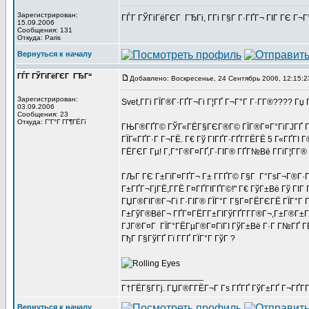
Зарегистрирован:
ГЃГ ГЎГіГёГЄГ ГЂГі, Г­Гі Г§Г Г·ГҐГ¬ ГІГ ГЄ Г¬Г
15.09.2006
Сообщения: 131
Откуда: Paris
Вернуться к началу
ГЃГ ГЎГіГёГЄГ ГЂГ“
Добавлено: Воскресенье, 24 Сентябрь 2006, 12:15:2
Зарегистрирован:
Svet,Г­Гі ГЇГ®Г·ГҐГ¬Гі Г¦ГҐ Г¬Г°Г Г·Г­Г®???? Г
03.09.2006
Сообщения: 23
Откуда: Г”Г°Г Г­Г¶ГЁГї
ГЊГ®ГҐГ© ГЎГ«ГЁГ§ГЄГ®Г© ГЇГ®Г¤Г°ГіГЈГҐ Г­Г Г
ГЇГ«ГҐГ·Г Г¬ГЁ. Г€ Гў ГІГҐГ·ГҐГ­ГЁГЁ 5 Г«ГҐГІ 
ГЁГЄГ Гµ! Г‚Г°Г®Г¤ГҐ,Г·ГІГ® ГҐГ№Вё Г­ГіГ¦Г­
ГЉГ ГЄ Г±ГїГ¤ГҐГ¬ Г± Г­ГҐГ© Г§Г Г°ГѕГ¬Г®Г·ГЄГ
Г±ГҐГ¬ГјГЁ,Г­ГЁ Г¤ГҐГІГҐГ©!" Г€ ГўГ±Вё Гў ГІГ
ГЏГ®ГІГ®Г¬Гі Г·ГІГ® ГЇГ°Г Г§Г¤ГЁГЄГЁ ГЇГ°Г Г
Г±ГўГ®ВёГ¬ ГҐГ¤ГЁГ­Г±ГІГўГҐГ­Г­Г®Г¬,Г±Г®Г±ГІ
ГЈГ®Г¤Г ГЇГ°ГЁГµГ®Г¤ГїГІ ГўГ±Вё Г·Г Г№ГҐ Г
ГђГ Г§ГўГҐ Гї Г­ГҐ ГЇГ°Г ГўГ ?
_________________
Г†ГЁГ§Г­Гј. ГЏГ®Г­ГЁГ¬Г Гѕ ГҐГҐ ГўГ±ГҐ Г¬ГҐГ
Вернуться к началу