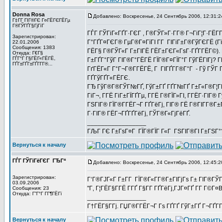
Donna Rosa
Добавлено: Воскресенье, 24 Сентябрь 2006, 12:31:2
Г‡Г­Г ГІГ®ГЄ Г¤ГЁГЄГЁГµ
Г®ГЎГҐГ§ГјГїГ­
ГЃГ ГЎГіГ«ГҐГ·ГЄГ , Г®ГЎГ»Г·Г­Г® Г¬ГіГ¦Г·ГЁГ­
Зарегистрирован:
Г°ГҐГ¤ГЄГ® ГµГ®Г¤ГїГІ Г­Г ГІГіГ±Г®ГўГЄГЁ (Гї
22.01.2006
Сообщения: 1383
ГЁГ§ Г®ГЎГ«Г Г±ГІГЁ ГЁГ±ГЄГ«ГѕГ·ГҐГ­ГЁГ©). Г
Откуда: Г€Г§
ГЃГ°Г Г§ГЁГ«ГЁГЁ,
Г±ГҐГ°ГўГ ГІГ®Г°ГЁГЁ ГЇГ®Г¤ГЇГ°Г ГўГЁГІГј? 
ГҐГ±ГҐГ±ГҐГ­Г­Г®...
ГґГЁГ«Г Г°Г¬Г®Г­ГЁГЁ, Г ГІГҐГ­Г®Г°Г - Гў ГЎГ Г
ГҐГўГҐГ«ГЁГЄ.
ГЂ ГўГ®Г®ГЎГ№ГҐ, ГўГ±ГҐ ГҐГ№ГҐ Г±Г«Г®Г¦Г­ГҐГҐ.
ГіГ¬, Г­ГЁ ГіГ±ГЇГҐГµ, Г­ГЁ Г®ГЇГ»ГІ, Г­ГЁГ·ГІ
ГЅГІГ® ГЇГ®Г­ГЁГ¬Г ГҐГёГј, ГІГ® ГЁ Г®ГІГ­Г®Г±Г
Г·ГІГ® ГЁГ¬ГҐГҐГёГј, ГЎГ®Г«ГјГёГҐ.
_________________
ГЉГ ГЄ Г±ГѕГ¤Г ГЇГ®ГЇГ Г«Г ГЅГІГ®ГІ Г±ГЅГ°?
Вернуться к началу
ГЃГ ГЎГіГёГЄГ ГЂГ“
Добавлено: Воскресенье, 24 Сентябрь 2006, 12:45:2
Зарегистрирован:
Г‘Г®ГЈГ«Г Г±Г­Г ГЇГ®Г«Г­Г®Г±ГІГјГѕ Г± ГІГ®ГЎГ
03.09.2006
"Г‚ Г¦ГЁГ§Г­ГЁ Г­ГҐ Г§Г­Г ГҐГёГј,ГЈГ¤ГҐ Г­Г Г©Г
Сообщения: 23
Откуда: Г”Г°Г Г­Г¶ГЁГї
_________________
Г†ГЁГ§Г­Гј. ГЏГ®Г­ГЁГ¬Г Гѕ ГҐГҐ ГўГ±ГҐ Г¬ГҐГ
Вернуться к началу