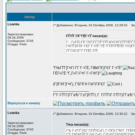
Автор
Loanka
Добавлено: Вторник, 24 Октябрь 2006, 12:28:02
Заг
Зарегистрирован:
ГЃГҐГ ГІГ°ГЁГ·ГҐ писал(а):
06.04.2006
Сообщения: 3745
Г…Г±ГІГј ГІГ ГЄГ¦ГҐ ГЇГ°ГҐГ¤Г«Г®Г¦ГҐГ­ГЁГҐ Г
Откуда: Paris
Г¤ГҐГўГ®Г·ГЄГ Г¬ГЁ" ГЁ "Г‘ГЇГҐГ¶ГЁГ Г«ГјГ­Г
ГҐ Г®ГЈГ°Г Г­ГЁГ·ГҐГ­.
"ГЊГҐГ¦Г¤Гі Г­Г Г¬ГЁ, ГІВёГІГјГЄГ Г¬ГЁ"
ГЁГ«ГЁ "Г„Г«Гї Г¤Г Г¬Г®Гў"
(ГўГ®Г¦Г¤Гј, ГЅГІГ® ГёГіГІГЄГ
)
_________________
Г“Г·ГҐГ­ГјГҐ вЂ” Г±ГўГҐГІ, Г Г­ГҐГіГ·ГҐГ­ГјГҐ в
Вернуться к началу
Loanka
Добавлено: Вторник, 24 Октябрь 2006, 12:30:22
Заг
Зарегистрирован:
Tina писал(а):
06.04.2006
Сообщения: 3745
ГЂ Г¬Г­ГҐ ГЄГ Г¦ГҐГІГ±Гї, Г·ГІГ® ГЋГ­Г Г­Г
Откуда: Paris
Г°Г Г§Г®ГЎГ°Г Г«Г Г±Гј, ГЈГ¤ГҐ ГўГ®ГЇГ°Г®Г