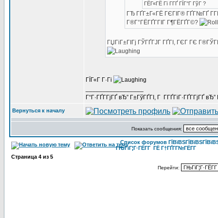
ГЁГ«ГЁ Гї Г­ГҐ ГЇГ°Г ГўГ ?
ГЂ ГҐГ±Г«ГЁ ГЄГІГ® ГҐГ№ГҐ Г­Г
Г®Г°ГЁГҐГ­ГІГ Г¶ГЁГҐГ©?
ГЏГіГ±ГІГј ГЎГҐГЈГ ГҐГІ, ГЄГ ГЄ Г®ГЎГ
ГЇГ«Г Г·Гі
_________________
Г“Г·ГҐГ­ГјГҐ вЂ” Г±ГўГҐГІ, Г Г­ГҐГіГ·ГҐГ­ГјГҐ в
Вернуться к началу
Показать сообщения:
Список форумов ГЇВїВЅГЇВїВЅГЇВїВЅГ
ГЊГіГ¦Г·ГЁГ­Г ГЁ Г†ГҐГ­Г№ГЁГ­Г
Страница
4
из
5
Перейти: