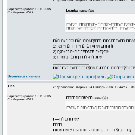
Зарегистрирован: 10.11.2005
Loanka писал(а):
Сообщения: 4579
ГЂГЈГ , ГЇГ®ГІГ®Г¬ ГЇГ°ГЁГ¤ГҐГІГ±Гї ГЈГ®Г«
ГЇГ®Г«Г®Г¦ГҐГ­ГЁГҐ, Г°Г Г§Г¬ГҐГ°... Г“Г±ГІГ°Г
ГЌГі Г¤Г ГЄ! ГЌГ ГЇГ®ГўГҐГ±ГІГЄГҐ Г¤Г­Гї ГЇГ
1)ГЄГ°ГЁГІГҐГ°ГЁГЁ Г¤Г®Г±ГІГіГЇГ
2) ГўГ±ГҐ Г¬ГіГ¦ГЁГЄГЁ-Г±ГўГ®..
3) Г­Г®Г±ГЁГІГј Г­ГҐГ·ГҐГЈГ®
_________________
ГЌГҐ ГЎГіГ¤ГЁГІГҐ ГўГ® Г¬Г­ГҐ Г±ГІГҐГ°ГўГі! ГЋГ
Вернуться к началу
Tina
Добавлено: Вторник, 24 Октябрь 2006, 12:44:57
Заг
Зарегистрирован: 10.11.2005
ГЃГҐГ ГІГ°ГЁГ·ГҐ писал(а):
Сообщения: 4579
ГЋГ©, Г Г§Г¤ГҐГ±Гј ГЈГ¤ГҐ-Г­ГЁГІГј ГҐГ±ГІГј
Г—ГҐГ±ГІГ­Г®?
Г­ГҐГІ.
ГЌГ® Г®ГЎ ГЅГІГ®Г¬ ГЇГ®ГЄГ Г­ГҐ ГўГ±ГҐ Г§Г­Г