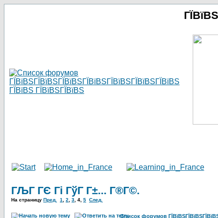
ГЇВїВ
ГЉГ ГЄ Гі ГўГ Г±... Г®Г©.
На страницу
Пред.
1
,
2
,
3
,
4
,
5
След.
Список форумов ГЇВїВЅГЇВїВЅГЇВїВЅГ