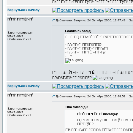
ГЌГҐ ГЎГіГ¤ГЁГІГҐ ГўГ® Г¬Г­ГҐ Г±ГІГҐГ°ГўГі! ГЋГ
Вернуться к началу
ГЃГҐГ ГІГ°ГЁГ·ГҐ
Добавлено: Вторник, 24 Октябрь 2006, 12:47:48
Заг
Loanka писал(а):
Зарегистрирован:
09.05.2005
Г…Г±ГІГј ГҐГ№ГҐ Г­ГҐГ°Г Г§Г°ГҐГёГҐГ­Г­Г»ГҐ 
Сообщения: 721
- ГЉГіГ¤Г ГЇГ®Г©ГІГЁ?
- ГЉГіГ¤Г ГЇГ®Г¤Г ГІГјГ±Гї?
- ГЉГіГ¤Г ГЇГ°ГЁГ«ГҐГ·Гј?
- ...?
Г“ Г­Г Г± ГЎГ»Г« ГўГ Г°ГЁГ Г­ГІ Г§Г Г¬ГҐГ±ГІГ® 
ГЉГ®ГЈГ® Г­Г Г©ГІГЁ?
Вернуться к началу
ГЃГҐГ ГІГ°ГЁГ·ГҐ
Добавлено: Вторник, 24 Октябрь 2006, 12:48:52
Заг
Tina писал(а):
Зарегистрирован:
09.05.2005
ГЃГҐГ ГІГ°ГЁГ·ГҐ писал(а):
Сообщения: 721
ГЏГ°Г®Г±ГІГ® y Г¤Г Г¬Г®Гў ГІГ®Г¦ГҐ 
ГЇГ°Г ГўГ ?
ГЂ ГҐГ±Г«ГЁ ГЄГІГ® ГҐГ№ГҐ Г­ГҐ Г®ГЇ