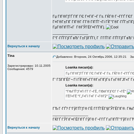
Гџ ГІГ®Г¦ГҐ ГІГ ГЄ Г¤ГіГ¬Г Гѕ. ГЌГ® Г¬Г­ГҐ ГЄГ Г
Г¤Г®Г±ГІГ ГІГ®Г·Г­Г® ГІГҐГ¬Гі ГЇГ°Г®Г·ГҐГ±ГІГј
ГµГ®ГІГҐГ«Г Г®ГЎГЁГ¤ГҐГІГј.
_________________
Г“Г·ГҐГ­ГјГҐ вЂ” Г±ГўГҐГІ, Г Г­ГҐГіГ·ГҐГ­ГјГҐ в
Вернуться к началу
Tina
Добавлено: Вторник, 24 Октябрь 2006, 12:35:21
Заг
Зарегистрирован: 10.11.2005
Loanka писал(а):
Сообщения: 4579
Гџ ГІГ®Г¦ГҐ ГІГ ГЄ Г¤ГіГ¬Г Гѕ. ГЌГ® Г¬Г­ГҐ Г
Г‘ ГЅГІГЁГ¬ Гї ГЇГ®Г«Г­Г®Г±ГІГјГѕ Г±Г®ГЈГ«Г Г±
Loanka писал(а):
"ГЊГҐГ¦Г¤Гі Г­Г Г¬ГЁ, ГІВёГІГјГЄГ Г¬ГЁ"
ГЁГ«ГЁ "Г„Г«Гї Г¤Г Г¬Г®Гў"
ГЂ Г·ГҐ? Г‘ГўГҐГ¦Г® ГЁ Г­ГҐГЁГ§ГЎГЁГІГ®. ГЊГ
_________________
ГЌГҐ ГЎГіГ¤ГЁГІГҐ ГўГ® Г¬Г­ГҐ Г±ГІГҐГ°ГўГі! ГЋГ
Вернуться к началу