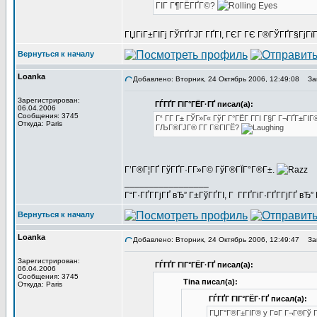
ГІГ Г¶ГЁГҐГ©?
ГЏГіГ±ГІГј ГЎГҐГЈГ ГҐГІ, ГЄГ ГЄ Г®ГЎГҐГ§ГјГїГ
Вернуться к началу
Loanka
Добавлено: Вторник, 24 Октябрь 2006, 12:49:08
Заг
Зарегистрирован:
ГЃГҐГ ГІГ°ГЁГ·ГҐ писал(а):
06.04.2006
Сообщения: 3745
Г“ Г­Г Г± ГЎГ»Г« ГўГ Г°ГЁГ Г­ГІ Г§Г Г¬ГҐГ±ГІГ
Откуда: Paris
ГЉГ®ГЈГ® Г­Г Г©ГІГЁ?
Г’Г®Г¦ГҐ ГўГҐГ·Г­Г»Г© ГўГ®ГЇГ°Г®Г±.
_________________
Г“Г·ГҐГ­ГјГҐ вЂ” Г±ГўГҐГІ, Г Г­ГҐГіГ·ГҐГ­ГјГҐ в
Вернуться к началу
Loanka
Добавлено: Вторник, 24 Октябрь 2006, 12:49:47
Заг
Зарегистрирован:
ГЃГҐГ ГІГ°ГЁГ·ГҐ писал(а):
06.04.2006
Сообщения: 3745
Tina писал(а):
Откуда: Paris
ГЃГҐГ ГІГ°ГЁГ·ГҐ писал(а):
ГЏГ°Г®Г±ГІГ® y Г¤Г Г¬Г®Гў ГІ