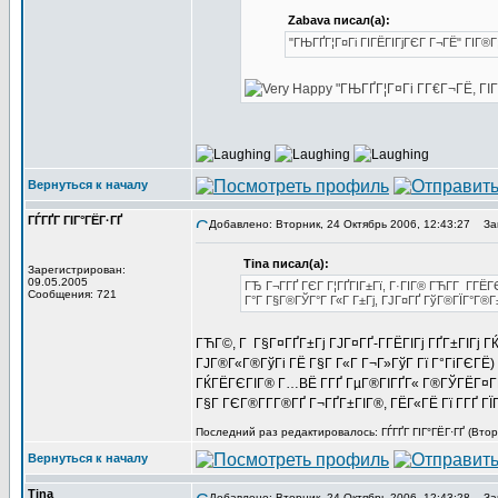
Zabava писал(а):
"ГЊГҐГ¦Г¤Гі ГІГЁГІГјГЄГ Г¬ГЁ" ГІГ®Г
"ГЊГҐГ¦Г¤Гі Г­Г€Г¬ГЁ, ГІ
Вернуться к началу
ГЃГҐГ ГІГ°ГЁГ·ГҐ
Добавлено: Вторник, 24 Октябрь 2006, 12:43:27
Заг
Tina писал(а):
Зарегистрирован:
09.05.2005
ГЂ Г¬Г­ГҐ ГЄГ Г¦ГҐГІГ±Гї, Г·ГІГ® ГЋГ­Г Г­Г
Сообщения: 721
Г°Г Г§Г®ГЎГ°Г Г«Г Г±Гј, ГЈГ¤ГҐ ГўГ®ГЇГ°Г®Г
ГЋГ©, Г Г§Г¤ГҐГ±Гј ГЈГ¤ГҐ-Г­ГЁГІГј ГҐГ±ГІГј ГЌГ
ГЈГ®Г«Г®ГўГі ГЁ Г§Г Г«Г Г¬Г»ГўГ Гї Г°ГіГЄГЁ)
ГЌГЁГЄГІГ® Г…ВЁ Г­ГҐ ГµГ®ГІГҐГ« Г®ГЎГЁГ¤Г
Г§Г ГЄГ®Г­Г­Г®ГҐ Г¬ГҐГ±ГІГ®, ГЁГ«ГЁ Гї Г­ГҐ ГЇ
Последний раз редактировалось: ГЃГҐГ ГІГ°ГЁГ·ГҐ (Втор
Вернуться к началу
Tina
Добавлено: Вторник, 24 Октябрь 2006, 12:43:28
Заг