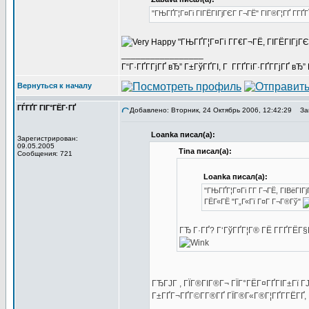
"ГЊГҐГ¦Г¤Гі ГІГЁГІГјГЄГ Г¬ГЁ" ГІГ®Г¦ГҐ Г­Г
"ГЊГҐГ¦Г¤Гі Г­Г€Г¬ГЁ, ГІГЁГІГјГ
_________________
Г“Г·ГҐГ­ГјГҐ вЂ” Г±ГўГҐГІ, Г Г­ГҐГіГ·ГҐГ­ГјГҐ в
Вернуться к началу
ГЃГҐГ ГІГ°ГЁГ·ГҐ
Добавлено: Вторник, 24 Октябрь 2006, 12:42:29
Заг
Loanka писал(а):
Зарегистрирован:
09.05.2005
Tina писал(а):
Сообщения: 721
Loanka писал(а):
"ГЊГҐГ¦Г¤Гі Г­Г Г¬ГЁ, ГІВёГІГ
ГЁГ«ГЁ "Г„Г«Гї Г¤Г Г¬Г®Гў"
ГЂ Г·ГҐ? Г‘ГўГҐГ¦Г® ГЁ Г­ГҐГЁГ
ГЂГЈГ , ГЇГ®ГІГ®Г¬ ГЇГ°ГЁГ¤ГҐГІГ±Гї Г
Г±ГҐГ¬ГҐГ©Г­Г®ГҐ ГЇГ®Г«Г®Г¦ГҐГ­ГЁГҐ, Г°