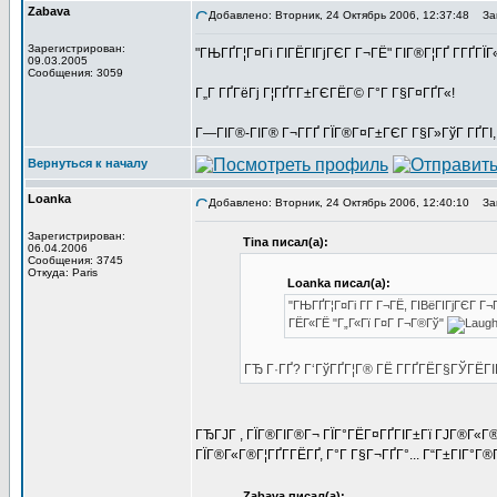
Zabava
Добавлено: Вторник, 24 Октябрь 2006, 12:37:48
Заг
Зарегистрирован:
"ГЊГҐГ¦Г¤Гі ГІГЁГІГјГЄГ Г¬ГЁ" ГІГ®Г¦ГҐ Г­ГҐГ
09.03.2005
Сообщения: 3059
Г„Г ГҐГёГј Г¦ГҐГ­Г±ГЄГЁГ© Г°Г Г§Г¤ГҐГ«!
Г—ГІГ®-ГІГ® Г¬Г­ГҐ ГЇГ®Г¤Г±ГЄГ Г§Г»ГўГ ГҐГІ,
Вернуться к началу
Loanka
Добавлено: Вторник, 24 Октябрь 2006, 12:40:10
Заг
Зарегистрирован:
Tina писал(а):
06.04.2006
Сообщения: 3745
Откуда: Paris
Loanka писал(а):
"ГЊГҐГ¦Г¤Гі Г­Г Г¬ГЁ, ГІВёГІГјГЄГ Г
ГЁГ«ГЁ "Г„Г«Гї Г¤Г Г¬Г®Гў"
ГЂ Г·ГҐ? Г‘ГўГҐГ¦Г® ГЁ Г­ГҐГЁГ§ГЎГЁГІ
ГЂГЈГ , ГЇГ®ГІГ®Г¬ ГЇГ°ГЁГ¤ГҐГІГ±Гї ГЈГ®Г«Г
ГЇГ®Г«Г®Г¦ГҐГ­ГЁГҐ, Г°Г Г§Г¬ГҐГ°... Г“Г±ГІГ°Г®Г
Zabava писал(а):