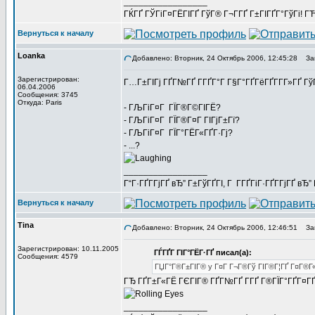
_________________
ГЌГҐ ГЎГіГ¤ГЁГІГҐ ГўГ® Г¬Г­ГҐ Г±ГІГҐГ°ГўГі! ГЋГ
Вернуться к началу
Loanka
Добавлено: Вторник, 24 Октябрь 2006, 12:45:28
Заг
Зарегистрирован:
Г…Г±ГІГј ГҐГ№ГҐ Г­ГҐГ°Г Г§Г°ГҐГёГҐГ­Г­Г»ГҐ Г
06.04.2006
Сообщения: 3745
Откуда: Paris
- ГЉГіГ¤Г ГЇГ®Г©ГІГЁ?
- ГЉГіГ¤Г ГЇГ®Г¤Г ГІГјГ±Гї?
- ГЉГіГ¤Г ГЇГ°ГЁГ«ГҐГ·Гј?
- ...?
_________________
Г“Г·ГҐГ­ГјГҐ вЂ” Г±ГўГҐГІ, Г Г­ГҐГіГ·ГҐГ­ГјГҐ в
Вернуться к началу
Tina
Добавлено: Вторник, 24 Октябрь 2006, 12:46:51
Заг
Зарегистрирован: 10.11.2005
ГЃГҐГ ГІГ°ГЁГ·ГҐ писал(а):
Сообщения: 4579
ГЏГ°Г®Г±ГІГ® y Г¤Г Г¬Г®Гў ГІГ®Г¦ГҐ Г¤Г®Г«Г¦
ГЂ ГҐГ±Г«ГЁ ГЄГІГ® ГҐГ№ГҐ Г­ГҐ Г®ГЇГ°ГҐГ¤Г
_________________