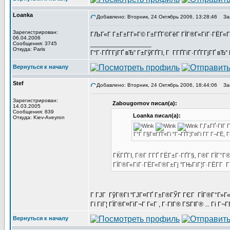
Loanka
Добавлено: Вторник, 24 Октябрь 2006, 13:28:46
Заг
Зарегистрирован:
ГЉГ«Г Г±Г±Г­Г»Г© Г±ГҐГ©ГёГ­ ГЇГ®Г«ГіГ·ГЁГ«Г
06.04.2006
_________________
Сообщения: 3745
Откуда: Paris
Г“Г·ГҐГ­ГјГҐ вЂ” Г±ГўГҐГІ, Г Г­ГҐГіГ·ГҐГ­ГјГҐ в
Вернуться к началу
Stef
Добавлено: Вторник, 24 Октябрь 2006, 18:44:06
Заг
Зарегистрирован:
Zabougornov писал(а):
14.03.2005
Сообщения: 839
Loanka писал(а):
Откуда: Kiev-Aveyron
Г‚Г±ГҐ-ГІГ 
Г°Г Г§Г¤ГҐГ«Гі "Г¬ГҐГ¦Г¤Гі Г­Г Г¬ГЁ
ГЌГҐГІ, Г®Г­ Г­ГҐ ГЁГ±Г·ГҐГ§, Г®Г­ ГЇ
ГЇГ®Г«ГіГ·ГЁГ«Г®Г±Гј "ГЊГіГ¦Г·ГЁГ­Г ГЁ
Г ГЈГ ГўГ®ГІ "ГЈГ¤ГҐ Г±Г®ГЎГ ГЄГ ГЇГ®Г°Г»Г«Г 
Гї ГіГ¦ ГЇГ®Г¤ГіГ¬Г Г«Г , Г·ГІГ® ГЅГІГ® ... Гі Г¬ГҐГ
Вернуться к началу