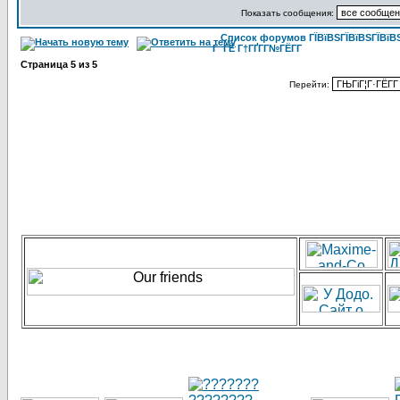
Показать сообщения:
Список форумов ГЇВїВЅГЇВїВЅГЇВїВЅГ
Г ГЁ Г†ГҐГ­Г№ГЁГ­Г
Страница
5
из
5
Перейти: