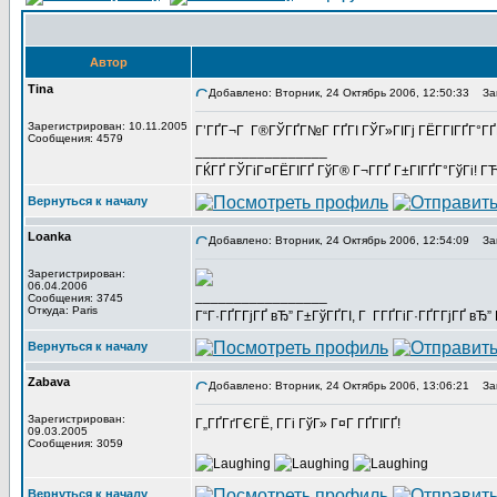
Автор
Tina
Добавлено: Вторник, 24 Октябрь 2006, 12:50:33
Заг
Зарегистрирован: 10.11.2005
Г’ГҐГ¬Г Г®ГЎГҐГ№Г ГҐГІ ГЎГ»ГІГј ГЁГ­ГІГҐГ°Г
Сообщения: 4579
_________________
ГЌГҐ ГЎГіГ¤ГЁГІГҐ ГўГ® Г¬Г­ГҐ Г±ГІГҐГ°ГўГі! ГЋГ
Вернуться к началу
Loanka
Добавлено: Вторник, 24 Октябрь 2006, 12:54:09
Заг
Зарегистрирован:
06.04.2006
_________________
Сообщения: 3745
Откуда: Paris
Г“Г·ГҐГ­ГјГҐ вЂ” Г±ГўГҐГІ, Г Г­ГҐГіГ·ГҐГ­ГјГҐ в
Вернуться к началу
Zabava
Добавлено: Вторник, 24 Октябрь 2006, 13:06:21
Заг
Зарегистрирован:
Г„ГҐГґГЄГЁ, Г­Гі ГўГ» Г¤Г ГҐГІГҐ!
09.03.2005
Сообщения: 3059
Вернуться к началу