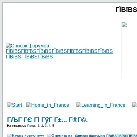
ГЇВїВ
ГЉГ ГЄ Гі ГўГ Г±... Г®Г©.
На страницу
Пред.
1
,
2
,
3
,
4
,
5
Список форумов ГЇВїВЅГЇВїВЅГЇВїВЅГ