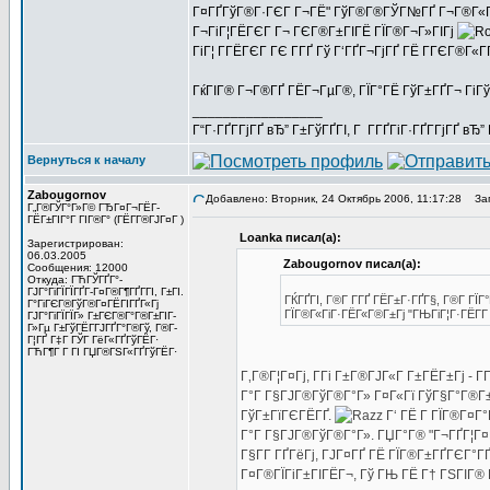
Г¤ГҐГўГ®Г·ГЄГ Г¬ГЁ" ГўГ®Г®ГЎГ№ГҐ Г¬Г®Г«Г·Гі -
Г¬ГіГ¦ГЁГЄГ Г¬ ГЄГ®Г±ГІГЁ ГЇГ®Г¬Г»ГІГј
ГіГ¦ Г­ГЁГЄГ ГЄ Г­ГҐ Гў Г‘ГҐГ¬ГјГҐ ГЁ ГГЄГ®Г«ГҐ
ГќГІГ® Г¬Г®ГҐ ГЁГ¬ГµГ®, ГЇГ°ГЁ ГўГ±ГҐГ¬ ГіГў
_________________
Г“Г·ГҐГ­ГјГҐ вЂ” Г±ГўГҐГІ, Г Г­ГҐГіГ·ГҐГ­ГјГҐ в
Вернуться к началу
Zabougornov
Добавлено: Вторник, 24 Октябрь 2006, 11:17:28
Заг
Г„Г®ГЎГ°Г»Г© ГЂГ¤Г¬ГЁГ­
ГЁГ±ГІГ°Г ГІГ®Г° (ГЁГ­Г®ГЈГ¤Г )
Loanka писал(а):
Зарегистрирован:
06.03.2005
Zabougornov писал(а):
Сообщения: 12000
Откуда: ГЋГЎГҐГ°-
ГЈГ°ГіГЇГЇГҐГ­-Г¤Г®Г¶ГҐГ­ГІ, Г±ГІ.
ГЌГҐГІ, Г®Г­ Г­ГҐ ГЁГ±Г·ГҐГ§, Г®Г­ 
Г°ГіГЄГ®ГўГ®Г¤ГЁГІГҐГ«Гј
ГЇГ®Г«ГіГ·ГЁГ«Г®Г±Гј "ГЊГіГ¦Г·ГЁГ­Г 
ГЈГ°ГіГЇГЇГ» Г±ГЄГ®Г°Г®Г±ГІГ­
Г»Гµ Г±ГўГЁГ­ГЈГҐГ°Г®Гў, Г®Г­
Г¦ГҐ Г‡Г ГЎГ ГёГ«ГҐГўГЁГ·
ГЋГ¶Г Г ГІ ГЏГ®ГЅГ«ГҐГўГЁГ·
Г‚Г®Г¦Г¤Гј, Г­Гі Г±Г®ГЈГ«Г Г±ГЁГ±Гј -
Г°Г Г§ГЈГ®ГўГ®Г°Г» Г¤Г«Гї ГўГ§Г°Г®Г±Г
ГўГ±ГїГЄГЁГҐ.
Г‘ ГЁ Г ГЇГ®Г¤Г
Г°Г Г§ГЈГ®ГўГ®Г°Г». ГЏГ°Г® "Г¬ГҐГ¦Г¤Г
Г§Г­Г ГҐГёГј, ГЈГ¤ГҐ ГЁ ГЇГ®Г±ГҐГЄГ°ГҐ
Г¤Г®ГЇГіГ±ГІГЁГ¬, Гў ГЊ ГЁ Г† ГЅГІГ® Г¬