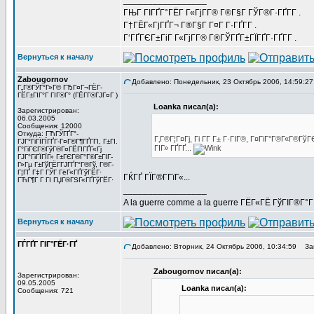
_________________
ГЊГ ГІГҐГ°ГЁГ Г«ГјГ­Г® Г®Г§Г ГЎГ®Г·ГҐГ­Г .
Г†ГЁГ«ГјГҐГ¬ Г®Г§Г Г¤Г Г·ГҐГ­Г .
Г‘ГҐГЄГ±ГіГ Г«ГјГ­Г® Г®ГЎГҐГ±ГЇГҐГ·ГҐГ­Г .
Вернуться к началу
Zabougornov
Добавлено: Понедельник, 23 Октябрь 2006, 14:59:27
Г„Г®ГЎГ°Г»Г© ГЂГ¤Г¬ГЁГ­
ГЁГ±ГІГ°Г ГІГ®Г° (ГЁГ­Г®ГЈГ¤Г )
Loanka писал(а):
Зарегистрирован:
06.03.2005
Сообщения: 12000
Откуда: ГЋГЎГҐГ°-
Г‚Г®Г¦Г¤Гј, Гі Г­Г Г± Г·ГІГ®, Г¤ГіГ°Г®Г«Г®Г
ГЈГ°ГіГЇГЇГҐГ­-Г¤Г®Г¶ГҐГ­ГІ, Г±ГІ.
ГІГ» ГҐГҐ...
Г°ГіГЄГ®ГўГ®Г¤ГЁГІГҐГ«Гј
ГЈГ°ГіГЇГЇГ» Г±ГЄГ®Г°Г®Г±ГІГ­
Г»Гµ Г±ГўГЁГ­ГЈГҐГ°Г®Гў, Г®Г­
Г¦ГҐ Г‡Г ГЎГ ГёГ«ГҐГўГЁГ·
ГЌГҐ ГЇГ®Г­ГїГ«...
ГЋГ¶Г Г ГІ ГЏГ®ГЅГ«ГҐГўГЁГ·
_________________
A la guerre comme a la guerre ГЁГ«ГЁ ГўГІГ®Г°
Вернуться к началу
ГЃГҐГ ГІГ°ГЁГ·ГҐ
Добавлено: Вторник, 24 Октябрь 2006, 10:34:59
Заг
Zabougornov писал(а):
Зарегистрирован:
09.05.2005
Loanka писал(а):
Сообщения: 721