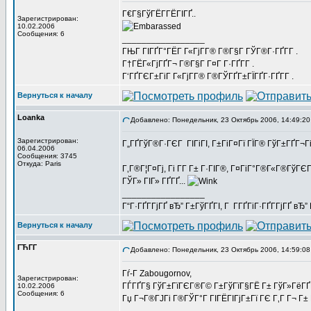
Г€Г§ГўГЁГ­ГЁГІГҐ..
Зарегистрирован:
10.02.2006
Сообщения: 6
_________________
ГЊГ ГІГҐГ°ГЁГ Г«ГјГ­Г® Г®Г§Г ГЎГ®Г·ГҐГ­Г .
Г†ГЁГ«ГјГҐГ¬ Г®Г§Г Г¤Г Г·ГҐГ­Г .
Г‘ГҐГЄГ±ГіГ Г«ГјГ­Г® Г®ГЎГҐГ±ГЇГҐГ·ГҐГ­Г .
Вернуться к началу
Loanka
Добавлено: Понедельник, 23 Октябрь 2006, 14:49:20
Зарегистрирован:
Г„ГҐГўГ®Г·ГЄГ ГІГіГІ, Г±ГіГ¤Гї ГЇГ® ГўГ±ГҐГ¬Г
06.04.2006
Сообщения: 3745
Откуда: Paris
Г‚Г®Г¦Г¤Гј, Гі Г­Г Г± Г·ГІГ®, Г¤ГіГ°Г®Г«Г®Гў
ГЎГ» ГІГ» ГҐГҐ...
_________________
Г“Г·ГҐГ­ГјГҐ вЂ” Г±ГўГҐГІ, Г Г­ГҐГіГ·ГҐГ­ГјГҐ в
Вернуться к началу
ГЋГ­Г
Добавлено: Понедельник, 23 Октябрь 2006, 14:59:08
Гѓ-Г­ Zabougornov,
Зарегистрирован:
ГЃГҐГ§ ГўГ±ГїГЄГ®Г© Г±ГўГїГ§ГЁ Г± ГўГ»ГёГҐГ®Г
10.02.2006
Сообщения: 6
Гџ Г¬Г®ГЈГі Г®ГЎГ°Г ГІГЁГІГјГ±Гї ГЄ Г‚Г Г¬ Г