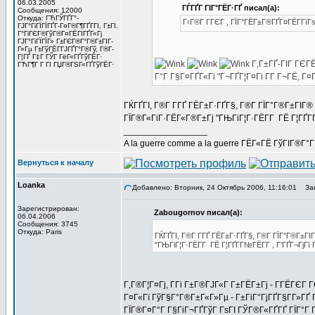
06.03.2005
ГЃГҐГ ГІГ°ГЁГ·ГҐ писал(а):
Сообщения: 12000
Откуда: ГЋГЎГҐГ°-
Г‹Г®Г Г­ГЄГ , ГЇГ°ГЁГ±Г®ГҐГ¤ГЁГ­Гї
ГЈГ°ГіГЇГЇГҐГ­-Г¤Г®Г¶ГҐГ­ГІ, Г±ГІ.
Г°ГіГЄГ®ГўГ®Г¤ГЁГІГҐГ«Гј
ГЈГ°ГіГЇГЇГ» Г±ГЄГ®Г°Г®Г±ГІГ­
Г»Гµ Г±ГўГЁГ­ГЈГҐГ°Г®Гў, Г®Г­
Г¦ГҐ Г‡Г ГЎГ ГёГ«ГҐГўГЁГ·
Г‚Г±ГҐ-ГІГ ГЄГЁ
ГЋГ¶Г Г ГІ ГЏГ®ГЅГ«ГҐГўГЁГ·
Г°Г Г§Г¤ГҐГ«Гі "Г¬ГҐГ¦Г¤Гі Г­Г Г¬ГЁ, 
ГЌГҐГІ, Г®Г­ Г­ГҐ ГЁГ±Г·ГҐГ§, Г®Г­ ГЇГ°Г®Г±ГІ
ГЇГ®Г«ГіГ·ГЁГ«Г®Г±Гј "ГЊГіГ¦Г·ГЁГ­Г ГЁ Г¦ГҐГ­Г
_________________
A la guerre comme a la guerre ГЁГ«ГЁ ГўГІГ®Г°
Вернуться к началу
Loanka
Добавлено: Вторник, 24 Октябрь 2006, 11:16:01
Заг
Зарегистрирован:
Zabougornov писал(а):
06.04.2006
Сообщения: 3745
Откуда: Paris
ГЌГҐГІ, Г®Г­ Г­ГҐ ГЁГ±Г·ГҐГ§, Г®Г­ ГЇГ°Г®Г±
"ГЊГіГ¦Г·ГЁГ­Г ГЁ Г¦ГҐГ­Г№ГЁГ­Г , Г‘ГҐГ¬ГјГї 
Г‚Г®Г¦Г¤Гј, Г­Гі Г±Г®ГЈГ«Г Г±ГЁГ±Гј - Г­ГЁГЄ
Г¤Г«Гї ГўГ§Г°Г®Г±Г«Г»Гµ - Г±ГіГ°ГјГҐГ§Г­Г»ГҐ 
ГЇГ®Г¤Г°Г Г§ГіГ¬ГҐГўГ ГѕГІ ГЎГ®Г«ГҐГҐ ГЇГ°Г Г