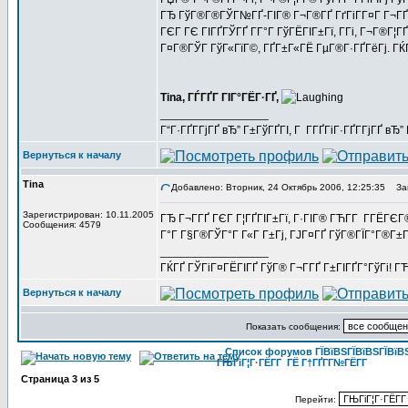
ГЂ ГўГ®Г®ГЎГ№ГҐ-ГІГ® Г¬Г®ГҐ ГґГіГ­Г¤Г Г¬ГҐГ­Г
ГЄГ ГЄ ГІГҐГЎГҐ Г­Г°Г ГўГЁГІГ±Гї, Г­Гі, Г¬Г®Г¦
Г¤Г®ГЎГ ГўГ«ГїГ©, ГҐГ±Г«ГЁ ГµГ®Г·ГҐГёГј. ГЌГі
Tina, ГЃГҐГ ГІГ°ГЁГ·ГҐ,
_________________
Г“Г·ГҐГ­ГјГҐ вЂ” Г±ГўГҐГІ, Г Г­ГҐГіГ·ГҐГ­ГјГҐ в
Вернуться к началу
Tina
Добавлено: Вторник, 24 Октябрь 2006, 12:25:35
Заг
Зарегистрирован: 10.11.2005
ГЂ Г¬Г­ГҐ ГЄГ Г¦ГҐГІГ±Гї, Г·ГІГ® ГЋГ­Г Г­ГЁГ
Сообщения: 4579
Г°Г Г§Г®ГЎГ°Г Г«Г Г±Гј, ГЈГ¤ГҐ ГўГ®ГЇГ°Г®Г±Г
_________________
ГЌГҐ ГЎГіГ¤ГЁГІГҐ ГўГ® Г¬Г­ГҐ Г±ГІГҐГ°ГўГі! ГЋГ
Вернуться к началу
Показать сообщения:
Список форумов ГЇВїВЅГЇВїВЅГЇВїВЅГ
ГЊГіГ¦Г·ГЁГ­Г ГЁ Г†ГҐГ­Г№ГЁГ­Г
Страница
3
из
5
Перейти: