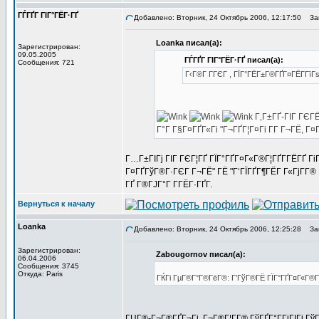
ГЃГҐГ ГІГ°ГЁГ·ГҐ
Добавлено: Вторник, 24 Октябрь 2006, 12:17:50
Заг
Loanka писал(а):
Зарегистрирован:
09.05.2005
ГЃГҐГ ГІГ°ГЁГ·ГҐ писал(а):
Сообщения: 721
Г‹Г®Г Г­ГЄГ , ГЇГ°ГЁГ±Г®ГҐГ¤ГЁГ­Гї
Г‚Г±ГҐ-ГІГ ГЄГЁ
Г°Г Г§Г¤ГҐГ«Гі "Г¬ГҐГ¦Г¤Гі Г­Г Г¬ГЁ, 
Г…Г±ГІГј ГІГ ГЄГ¦ГҐ ГЇГ°ГҐГ¤Г«Г®Г¦ГҐГ­ГЁГҐ Гі
Г¤ГҐГўГ®Г·ГЄГ Г¬ГЁ" ГЁ "Г‘ГЇГҐГ¶ГЁГ Г«ГјГ­Г® 
ГҐ Г®ГЈГ°Г Г­ГЁГ·ГҐГ­.
Вернуться к началу
Loanka
Добавлено: Вторник, 24 Октябрь 2006, 12:25:28
Заг
Зарегистрирован:
Zabougornov писал(а):
06.04.2006
Сообщения: 3745
Откуда: Paris
ГЌГі ГµГ®Г°Г®ГёГ®: Г’ГўГ®ГЁ ГЇГ°ГҐГ¤Г«Г®Г¦
ГЏГ®-Г¬Г®ГҐГ¬Гі, Г¬Г®Г¦Г­Г® ГўГҐГ°Г­ГіГІГј Гў