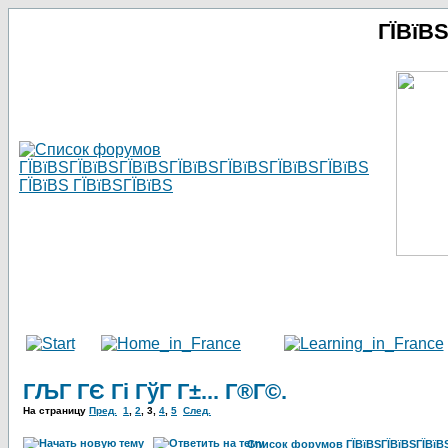
ГЇВїВ
ГЉГ ГЄ Гі ГўГ Г±... Г®Г©.
На страницу
Пред.
1
,
2
,
3
,
4
,
5
След.
Список форумов ГЇВїВЅГЇВїВЅГЇВїВЅГ