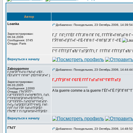
Автор
Loanka
Добавлено: Понедельник, 23 Октябрь 2006, 14:39:54
Зарегистрирован:
Г„Г ГіГ¦ Г­ГЁГ·ГҐГЈГ® ГІГ ГЄ, Г­ГҐГЇГ«Г®ГµГ® Г
06.04.2006
ГЎГ®Г«ГјГ­Г»Г¬ГЁ-ГІГ® Г¬Г®Г§ГЈГ Г¬ГЁ
Сообщения: 3745
Откуда: Paris
_________________
Г“Г·ГҐГ­ГјГҐ вЂ” Г±ГўГҐГІ, Г Г­ГҐГіГ·ГҐГ­ГјГҐ в
Вернуться к началу
Zabougornov
Добавлено: Понедельник, 23 Октябрь 2006, 14:44:44
Г„Г®ГЎГ°Г»Г© ГЂГ¤Г¬ГЁГ­
ГЁГ±ГІГ°Г ГІГ®Г° (ГЁГ­Г®ГЈГ¤Г )
Г„ГҐГўГ®Г·ГЄГЁ Г­ГҐ Г±Г±Г®Г°ГІГҐГ±Гј!
Зарегистрирован:
_________________
06.03.2005
Сообщения: 12000
A la guerre comme a la guerre ГЁГ«ГЁ ГўГІГ®Г°
Откуда: ГЋГЎГҐГ°-
ГЈГ°ГіГЇГЇГҐГ­-Г¤Г®Г¶ГҐГ­ГІ, Г±ГІ.
Г°ГіГЄГ®ГўГ®Г¤ГЁГІГҐГ«Гј
ГЈГ°ГіГЇГЇГ» Г±ГЄГ®Г°Г®Г±ГІГ­
Г»Гµ Г±ГўГЁГ­ГЈГҐГ°Г®Гў, Г®Г­
Г¦ГҐ Г‡Г ГЎГ ГёГ«ГҐГўГЁГ·
ГЋГ¶Г Г ГІ ГЏГ®ГЅГ«ГҐГўГЁГ·
Вернуться к началу
ГЋГ­Г
Добавлено: Понедельник, 23 Октябрь 2006, 14:48:52