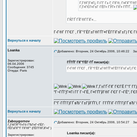
Г‚Г®Г¦Г¤Гј, Гі Г­Г Г± Г·ГІГ®, Г¤ГіГ
Г‚Г»ГЄГ«ГѕГ·ГЁГ« ГЎГ» ГІГ» ГҐГҐ...
ГЌГҐ ГЇГ®Г­ГїГ«...
Г‹Г®Г Г­ГЄГ , ГЇГ°ГЁГ±Г®ГҐГ¤ГЁГ­ГїГѕГ±Гј ГЄ 
Вернуться к началу
Loanka
Добавлено: Вторник, 24 Октябрь 2006, 10:46:22
Заг
Зарегистрирован:
ГЃГҐГ ГІГ°ГЁГ·ГҐ писал(а):
06.04.2006
Сообщения: 3745
Г‹Г®Г Г­ГЄГ , ГЇГ°ГЁГ±Г®ГҐГ¤ГЁГ­ГїГѕГ±Гј Г
Откуда: Paris
Г‚Г±ГҐ-ГІГ ГЄГЁ Г°Г Г­
"Г¬ГҐГ¦Г¤Гі Г­Г Г¬ГЁ, Г¤ГҐГўГ®Г·ГЄГ Г¬ГЁ", 
_________________
Г“Г·ГҐГ­ГјГҐ вЂ” Г±ГўГҐГІ, Г Г­ГҐГіГ·ГҐГ­ГјГҐ в
Вернуться к началу
Zabougornov
Добавлено: Вторник, 24 Октябрь 2006, 10:54:27
Заг
Г„Г®ГЎГ°Г»Г© ГЂГ¤Г¬ГЁГ­
ГЁГ±ГІГ°Г ГІГ®Г° (ГЁГ­Г®ГЈГ¤Г )
Loanka писал(а):
Зарегистрирован: