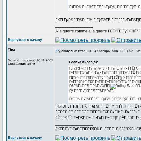
ГќГІГ® Г¬Г®ГҐ ГЁГ¬ГµГ®, ГЇГ°ГЁ ГўГ±ГҐ
ГЌГі ГµГ®Г°Г®ГёГ®: Г’ГўГ®ГЁ ГЇГ°ГҐГ¤Г«Г®Г¦Г
_________________
A la guerre comme a la guerre ГЁГ«ГЁ ГўГІГ®Г°
Вернуться к началу
Tina
Добавлено: Вторник, 24 Октябрь 2006, 12:01:02
Заг
Зарегистрирован: 10.11.2005
Loanka писал(а):
Сообщения: 4579
Г‚Г®Г¦Г¤Гј, Г­Гі Г±Г®ГЈГ«Г Г±ГЁГ±Гј - Г­ГЁ
ГўГ§Г°Г®Г±Г«Г»Гµ - Г±ГіГ°ГјГҐГ§Г­Г»ГҐ ГЁ Гў
ГЇГ®Г¤Г°Г Г§ГіГ¬ГҐГўГ ГѕГІ ГЎГ®Г«ГҐГҐ ГЇГ°Г
Г¤ГҐГўГ®Г·ГЄГ Г¬ГЁ" ГўГ®Г®ГЎГ№ГҐ Г¬Г®Г«Г·Гі
ГЄГ®Г±ГІГЁ ГЇГ®Г¬Г»ГІГј
Г­Гі
Гў Г‘ГҐГ¬ГјГҐ ГЁ ГГЄГ®Г«ГҐ.
ГќГІГ® Г¬Г®ГҐ ГЁГ¬ГµГ®, ГЇГ°ГЁ ГўГ±ГҐГ¬ Гі
ГЂГЈГ , Г ГЈГ . ГЌГ Г§ГўГ Г­ГЁГҐ"Г‘ГҐГ¬ГјГї ГЁ
ГЁГЄГ ГЄ Г­ГҐ ГЄГ ГІГЁГІ! ГЌГ Г¤Г® Г±Г¤ГҐГ«Г 
ГЇГ°Г®ГЇГіГ±ГЄГ Г¬, Г¤Г«Гї Г¬ГіГ¦Г·ГЁГ­-Г§Г Г¤
_________________
ГЌГҐ ГЎГіГ¤ГЁГІГҐ ГўГ® Г¬Г­ГҐ Г±ГІГҐГ°ГўГі! ГЋГ
Вернуться к началу