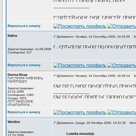
Г­Г®Г± Г­ГҐ Г°Г Г±ГЄГўГ Г±ГЁГІГј...ГЁГІГ¤
_________________
Г“ ГўГҐГ°ГЎГ«ГѕГ¤Г Г¤ГўГ ГЈГ®Г°ГЎГ ГЇГ®ГІГ®
Вернуться к началу
Italica
Добавлено: Четверг, 14 Сентябрь 2006, 16:25:49
За
Г…Г¦ГҐГ«ГЁ Г§Г ГІГ»ГЄГ ГІГј-ГІГ® ГўГ±ГҐ ГўГҐГ
Зарегистрирован: 11.09.2006
Сообщения: 317
Вернуться к началу
Donna Rosa
Добавлено: Четверг, 14 Сентябрь 2006, 16:39:14
За
Г‡Г­Г ГІГ®ГЄ Г¤ГЁГЄГЁГµ
Г®ГЎГҐГ§ГјГїГ­
ГЉГ ГЄГ Гї, Г®ГЄГ Г§Г»ГўГ ГҐГІГ±Гї, ГЇГ®Г«ГҐГ§
Зарегистрирован:
_________________
22.01.2006
Сообщения: 1383
ГЉГ ГЄ Г±ГѕГ¤Г ГЇГ®ГЇГ Г«Г ГЅГІГ®ГІ Г±ГЅГ°?
Откуда: Г€Г§
ГЃГ°Г Г§ГЁГ«ГЁГЁ,
ГҐГ±ГҐГ±ГҐГ­Г­Г®...
Вернуться к началу
Versilov
Добавлено: Среда, 18 Октябрь 2006, 13:31:38
Заголо
Зарегистрирован:
Loanka писал(а):
13.10.2006