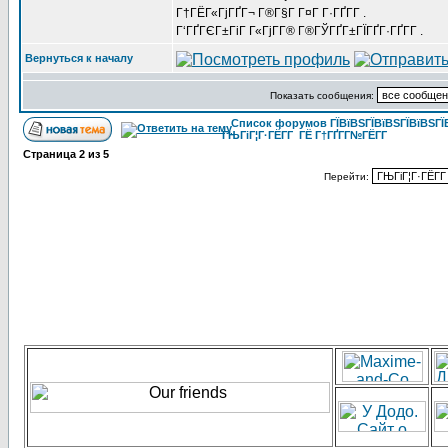
Г†ГЁГ«ГјГҐГ¬ Г®Г§Г Г¤Г Г·ГҐГ­Г .
Г‘ГҐГЄГ±ГіГ Г«ГјГ­Г® Г®ГЎГҐГ±ГЇГҐГ·ГҐГ­Г .
Вернуться к началу
Показать сообщения:
Список форумов ГЇВїВЅГЇВїВЅГЇВїВЅГЇВ
ГЊГіГ¦Г·ГЁГ­Г ГЁ Г†ГҐГ­Г№ГЁГ­Г
Страница
2
из
5
Перейти: