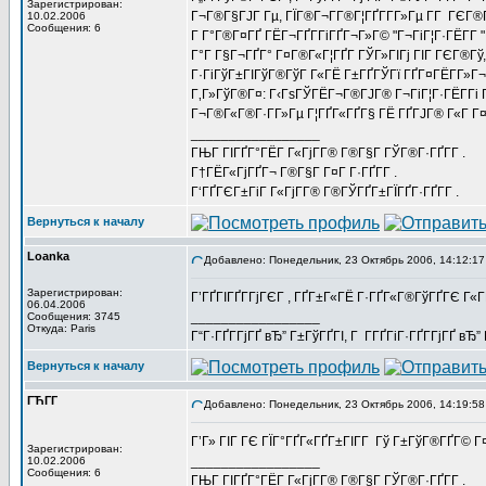
Зарегистрирован:
Г¬Г®Г§ГЈГ Гµ, ГЇГ®Г¬Г­Г®Г¦ГҐГ­Г­Г»Гµ Г­Г ГЄГ®
10.02.2006
Сообщения: 6
Г Г°Г®Г¤ГҐ ГЁГ¬ГҐГ­ГіГҐГ¬Г»Г© "Г¬ГіГ¦Г·ГЁГ­Г 
Г°Г Г§Г¬ГҐГ° Г¤Г®Г«Г¦ГҐГ­ ГЎГ»ГІГј ГІГ ГЄГ®Гў
Г·ГіГўГ±ГІГўГ®ГўГ Г«ГЁ Г±ГҐГЎГї ГҐГ¤ГЁГ­Г»Г¬ 
Г‚Г»ГўГ®Г¤: Г‹ГѕГЎГЁГ¬Г®ГЈГ® Г¬ГіГ¦Г·ГЁГ­Гі
Г¬Г®Г«Г®Г·Г­Г»Гµ Г¦ГҐГ«ГҐГ§ ГЁ ГҐГЈГ® Г«Г Г¤Г
_________________
ГЊГ ГІГҐГ°ГЁГ Г«ГјГ­Г® Г®Г§Г ГЎГ®Г·ГҐГ­Г .
Г†ГЁГ«ГјГҐГ¬ Г®Г§Г Г¤Г Г·ГҐГ­Г .
Г‘ГҐГЄГ±ГіГ Г«ГјГ­Г® Г®ГЎГҐГ±ГЇГҐГ·ГҐГ­Г .
Вернуться к началу
Loanka
Добавлено: Понедельник, 23 Октябрь 2006, 14:12:17
Зарегистрирован:
Г’ГҐГІГҐГ­ГјГЄГ , ГҐГ±Г«ГЁ Г·ГҐГ«Г®ГўГҐГЄ Г«Г
06.04.2006
_________________
Сообщения: 3745
Откуда: Paris
Г“Г·ГҐГ­ГјГҐ вЂ” Г±ГўГҐГІ, Г Г­ГҐГіГ·ГҐГ­ГјГҐ в
Вернуться к началу
ГЋГ­Г
Добавлено: Понедельник, 23 Октябрь 2006, 14:19:58
Г’Г» ГІГ ГЄ ГЇГ°ГҐГ«ГҐГ±ГІГ­Г Гў Г±ГўГ®ГҐГ© 
Зарегистрирован:
_________________
10.02.2006
Сообщения: 6
ГЊГ ГІГҐГ°ГЁГ Г«ГјГ­Г® Г®Г§Г ГЎГ®Г·ГҐГ­Г .