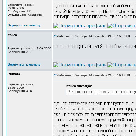
Зарегистрирован:
Г„Г«Гї Г­Г Г·Г Г«Г Г­Г Г¤Г® Г®ГЇГ°ГҐГ¤ГҐГ«ГЁГІГ
09.09.2006
Г«ГѕГЎГЁГ¬Г®ГЈГ® Г¬ГіГ¦Г·ГЁГ­Г». Г…Г±Г«ГЁ Г¤
Сообщения: 181
Откуда: Loire-Atlantique
ГґГ Г«ГјГ±ГЁГґГЁГЄГ ГІГ®Г°Г». ГЂ ГҐГ±Г«ГЁ Г¤Г«Г
Вернуться к началу
Italica
Добавлено: Четверг, 14 Сентябрь 2006, 15:52:33
За
ГѓГ°ГіГ¤Гј Г­ГіГ¦Г­Г , Г·ГІГ®ГЎ Г­Г Г­ГҐГ© Г¬ГіГ¦Г
Зарегистрирован: 11.09.2006
Сообщения: 317
Вернуться к началу
Rumata
Добавлено: Четверг, 14 Сентябрь 2006, 16:12:18
За
Зарегистрирован:
Italica писал(а):
14.09.2006
Сообщения: 416
ГѓГ°ГіГ¤Гј Г­ГіГ¦Г­Г , Г·ГІГ®ГЎ Г­Г Г­ГҐГ© Г¬ГіГ
Г„Г ...Г­Г Г­ГҐГ© Г­Г® Г­ГҐ Г®ГІ ГҐГҐ ГўГЁГ¤Г .
Г¤ГҐГ°Г¦Г Г«Г±Гї...Г¬Г®Г¦Г­Г® ГЁГ±ГЇГ®Г«ГјГ§
ГЄГ ...Г·ГІГ®ГЎГ» Г­Г ГґГЁГ­ГЁГёГҐ ГЇГ°ГЁГЎГҐГ
ГЁГЁ)...Г·ГІГ®ГЎГ» ГЁГ±ГЇГ®Г«ГјГ§Г®ГўГ ГІГј 
Г Г¦ГЁГ¬Г ГІГј ГЄГ­Г®ГЇГЄГЁ Г«ГЁГґГІГ ГЄГ®ГЈГ
Г·ГІГ®ГЎГ» Г­Г Г¤ГЁГ±ГЄГ®ГІГҐГЄГі ГЇГіГ±ГЄГ 