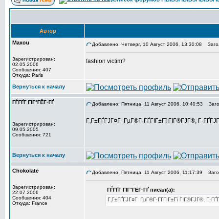
Автор
Maxou
Добавлено: Четверг, 10 Август 2006, 13:30:08
Загол
Зарегистрирован:
fashion victim?
02.05.2006
Сообщения: 407
Откуда: Paris
Вернуться к началу
ГЃГҐГ ГІГ°ГЁГ·ГҐ
Добавлено: Пятница, 11 Август 2006, 10:40:53
Загол
Г‚Г±ГҐГЈГ¤Г ГµГ®Г·ГҐГІГ±Гї ГІГ®ГЈГ®, Г·ГҐГЈГ
Зарегистрирован:
09.05.2005
Сообщения: 721
Вернуться к началу
Chokolate
Добавлено: Пятница, 11 Август 2006, 11:17:39
Загол
Зарегистрирован:
ГЃГҐГ ГІГ°ГЁГ·ГҐ писал(а):
22.07.2006
Сообщения: 404
Г‚Г±ГҐГЈГ¤Г ГµГ®Г·ГҐГІГ±Гї ГІГ®ГЈГ®, Г·ГҐГ
Откуда: France