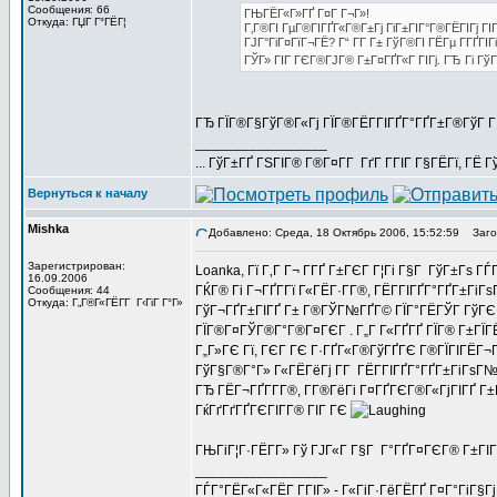
Сообщения: 66
ГЊГЁГ«Г»ГҐ Г¤Г Г¬Г»!
Откуда: ГЏГ Г°ГЁГ¦
Г‚Г®ГІ ГµГ®ГІГҐГ«Г®Г±Гј ГіГ±ГІГ°Г®ГЁГІГј ГІ
ГЈГ°ГіГ¤ГїГ¬ГЁ? Г“ Г­Г Г± ГўГ®ГІ ГЁГµ Г­ГҐГІГ
ГЎГ» ГІГ ГЄГ®ГЈГ® Г±Г¤ГҐГ«Г ГІГј. ГЂ Гі ГўГ
ГЂ ГЇГ®Г§ГўГ®Г«Гј ГЇГ®ГЁГ­ГІГҐГ°ГҐГ±Г®ГўГ Г
_________________
... ГўГ±ГҐ ГЅГІГ® Г®Г¤Г­Г ГґГ Г­ГІГ Г§ГЁГї, ГЁ Г
Вернуться к началу
Mishka
Добавлено: Среда, 18 Октябрь 2006, 15:52:59
Загол
Зарегистрирован:
Loanka, Гї Г‚Г Г¬ Г­ГҐ Г±ГЄГ Г¦Гі Г§Г ГўГ±Гѕ ГЃ
16.09.2006
ГЌГ® Гі Г¬ГҐГ­Гї Г«ГЁГ·Г­Г®, ГЁГ­ГІГҐГ°ГҐГ±Гі
Сообщения: 44
Откуда: Г„Г®Г«ГЁГ­Г Г‹ГіГ Г°Г»
ГўГ¬ГҐГ±ГІГҐ Г± Г®ГЎГ№ГҐГ© ГЇГ°ГЁГЎГ ГўГЄГ®Г©
ГЇГ®Г¤ГЎГ®Г°Г®Г¤ГЄГ . Г„Г Г«ГҐГҐ ГЇГ® Г±ГЇ
Г„Г»ГЄ Гї, ГЄГ ГЄ Г·ГҐГ«Г®ГўГҐГЄ Г®ГЇГІГЁГ¬
ГўГ§Г®Г°Г» Г«ГЁГёГј Г­Г ГЁГ­ГІГҐГ°ГҐГ±ГіГѕГ№
ГЂ ГЁГ¬ГҐГ­Г­Г®, Г­Г®ГёГі Г¤ГҐГЄГ®Г«ГјГІГҐ Г±
ГќГґГґГҐГЄГІГ­Г® ГІГ ГЄ
ГЊГіГ¦Г·ГЁГ­Г» Гў ГЈГ«Г Г§Г Г°ГҐГ¤ГЄГ® Г±ГІГ
_________________
ГЃГ°ГЁГ«Г«ГЁГ Г­ГІГ» - Г«ГіГ·ГёГЁГҐ Г¤Г°ГіГ§Г