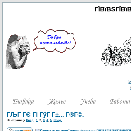
ГЇВїВЅГЇВї
ГЉГ ГЄ Гі ГўГ Г±... Г®Г©.
На страницу
Пред.
1
,
2
,
3
,
4
,
5
След.
Список форумов ГЇВїВЅГЇВїВЅГЇВїВЅГЇВ