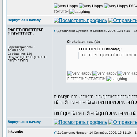
Г€Г«
Г®ГЈГ®!
Вернуться к началу
ГЊГ Г°ГґГіГёГҐГ­ГјГЄГ -
Добавлено: Суббота, 9 Сентябрь 2006, 13:17:44
Заг
Г¤ГіГёГҐГ­ГјГЄГ .
Chokolate писал(а):
Зарегистрирован:
ГЃГҐГ ГІГ°ГЁГ·ГҐ писал(а):
16.08.2006
Сообщения: 120
Г‚Г±ГҐГЈГ¤Г ГµГ®Г·ГҐГІГ±Гї ГІГ®ГЈГ
Откуда: ГЏГ Г°ГЁГ¦Г±ГЄГ Гї
Г®ГЎГ«Г Г±ГІГј
Г·ГҐГЈГ® Г¬Г­Г®ГЈГ®!
Г±Г®ГўГ±ГҐГ¬ Г­Г®Г°Г¬Г Г«ГјГ­Г®ГҐ Г¦ГҐГ«Г Г­ГЁ
ГЁГ§ГЎГ ГўГ«ГїГ«ГЁГ±Гј Г®ГІ ГІГ®ГЈГ®, Г·ГҐГЈГ
_________________
ГЌГҐ Г¦Г¤ГЁ Г®ГІ ГЎГ«ГЁГ¦Г­ГҐГЈГ®, Г¬Г®Г«ГЁ Г
Вернуться к началу
Inkognito
Добавлено: Четверг, 14 Сентябрь 2006, 15:31:10
За