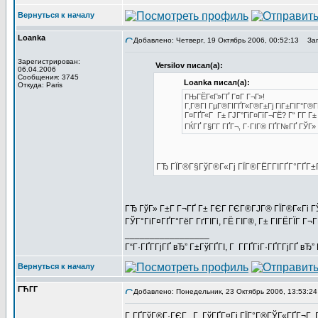
Вернуться к началу
Loanka
Добавлено: Четверг, 19 Октябрь 2006, 00:52:13
Заго
Зарегистрирован:
Versilov писал(а):
06.04.2006
Сообщения: 3745
Loanka писал(а):
Откуда: Paris
ГЊГЁГ«Г»ГҐ Г¤Г Г¬Г»!
Г‚Г®ГІ ГµГ®ГІГҐГ«Г®Г±Гј ГіГ±ГІГ°Г®ГЁ
Г¤ГҐГ«Г Г± ГЈГ°ГіГ¤ГїГ¬ГЁ? Г“ Г­Г Г±
ГЌГҐ Г§Г­Г ГҐГ¬, Г·ГІГ® ГҐГ№ГҐ ГЎГ»
ГЂ ГЇГ®Г§ГўГ®Г«Гј ГЇГ®ГЁГ­ГІГҐГ°ГҐГ±
ГЂ ГўГ» Г±Г Г¬ГҐ Г± ГЄГ ГЄГ®ГЈГ® ГЇГ®Г«Гі ГЎГ
ГЎГ°ГіГ¤ГҐГ°ГёГ ГґГІГі, ГЁ ГІГ®, Г± ГІГЁГЇГ Г
_________________
Г“Г·ГҐГ­ГјГҐ вЂ” Г±ГўГҐГІ, Г Г­ГҐГіГ·ГҐГ­ГјГҐ в
Вернуться к началу
ГЋГ­Г
Добавлено: Понедельник, 23 Октябрь 2006, 13:53:24
Г„ГҐГўГ®Г·ГЄГ , Г ГўГҐГ¤Гј ГЇГ°Г®ГЎГ«ГҐГ¬Г 