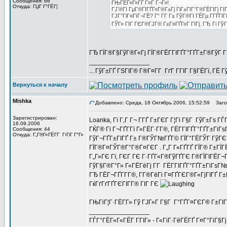
Сообщения: 66
ГЊГЁГ«Г»ГҐ Г¤Г Г¬Г»!
Откуда: ГЏГ Г°ГЁГ¦
Г‚Г®ГІ ГµГ®ГІГҐГ«Г®Г±Гј ГіГ±ГІГ°Г®ГЁГІГј ГІ
ГЈГ°ГіГ¤ГїГ¬ГЁ? Г“ Г­Г Г± ГўГ®ГІ ГЁГµ Г­ГҐГІГ
ГЎГ» ГІГ ГЄГ®ГЈГ® Г±Г¤ГҐГ«Г ГІГј. ГЂ Гі ГўГ
ГЂ ГЇГ®Г§ГўГ®Г«Гј ГЇГ®ГЁГ­ГІГҐГ°ГҐГ±Г®ГўГ Г
_________________
... ГўГ±ГҐ ГЅГІГ® Г®Г¤Г­Г ГґГ Г­ГІГ Г§ГЁГї, ГЁ Г
Вернуться к началу
Mishka
Добавлено: Среда, 18 Октябрь 2006, 15:52:59
Загол
Зарегистрирован:
Loanka, Гї Г‚Г Г¬ Г­ГҐ Г±ГЄГ Г¦Гі Г§Г ГўГ±Гѕ ГЃ
16.09.2006
ГЌГ® Гі Г¬ГҐГ­Гї Г«ГЁГ·Г­Г®, ГЁГ­ГІГҐГ°ГҐГ±Гі
Сообщения: 44
Откуда: Г„Г®Г«ГЁГ­Г Г‹ГіГ Г°Г»
ГўГ¬ГҐГ±ГІГҐ Г± Г®ГЎГ№ГҐГ© ГЇГ°ГЁГЎГ ГўГЄГ®Г©
ГЇГ®Г¤ГЎГ®Г°Г®Г¤ГЄГ . Г„Г Г«ГҐГҐ ГЇГ® Г±ГЇ
Г„Г»ГЄ Гї, ГЄГ ГЄ Г·ГҐГ«Г®ГўГҐГЄ Г®ГЇГІГЁГ¬
ГўГ§Г®Г°Г» Г«ГЁГёГј Г­Г ГЁГ­ГІГҐГ°ГҐГ±ГіГѕГ№
ГЂ ГЁГ¬ГҐГ­Г­Г®, Г­Г®ГёГі Г¤ГҐГЄГ®Г«ГјГІГҐ Г±
ГќГґГґГҐГЄГІГ­Г® ГІГ ГЄ
ГЊГіГ¦Г·ГЁГ­Г» Гў ГЈГ«Г Г§Г Г°ГҐГ¤ГЄГ® Г±ГІГ
_________________
ГЃГ°ГЁГ«Г«ГЁГ Г­ГІГ» - Г«ГіГ·ГёГЁГҐ Г¤Г°ГіГ§Г