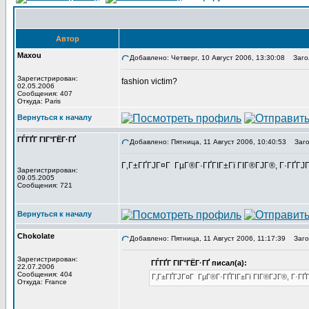
Автор
Maxou
Добавлено: Четверг, 10 Август 2006, 13:30:08
Загол
Зарегистрирован:
fashion victim?
02.05.2006
Сообщения: 407
Откуда: Paris
Вернуться к началу
ГЃГҐГ ГІГ°ГЁГ·ГҐ
Добавлено: Пятница, 11 Август 2006, 10:40:53
Загол
Г‚Г±ГҐГЈГ¤Г ГµГ®Г·ГҐГІГ±Гї ГІГ®ГЈГ®, Г·ГҐГЈГ
Зарегистрирован:
09.05.2005
Сообщения: 721
Вернуться к началу
Chokolate
Добавлено: Пятница, 11 Август 2006, 11:17:39
Загол
Зарегистрирован:
ГЃГҐГ ГІГ°ГЁГ·ГҐ писал(а):
22.07.2006
Сообщения: 404
Г‚Г±ГҐГЈГ¤Г ГµГ®Г·ГҐГІГ±Гї ГІГ®ГЈГ®, Г·ГҐГ
Откуда: France