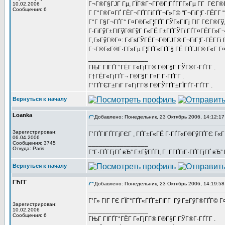
Г¬Г®Г§ГЈГ Гµ, ГЇГ®Г¬Г­Г®Г¦ГҐГ­Г­Г»Гµ Г­Г ГЄГ®
10.02.2006
Сообщения: 6
Г Г°Г®Г¤ГҐ ГЁГ¬ГҐГ­ГіГҐГ¬Г»Г© "Г¬ГіГ¦Г·ГЁГ­Г 
Г°Г Г§Г¬ГҐГ° Г¤Г®Г«Г¦ГҐГ­ ГЎГ»ГІГј ГІГ ГЄГ®Гў
Г·ГіГўГ±ГІГўГ®ГўГ Г«ГЁ Г±ГҐГЎГї ГҐГ¤ГЁГ­Г»Г¬ 
Г‚Г»ГўГ®Г¤: Г‹ГѕГЎГЁГ¬Г®ГЈГ® Г¬ГіГ¦Г·ГЁГ­Гі
Г¬Г®Г«Г®Г·Г­Г»Гµ Г¦ГҐГ«ГҐГ§ ГЁ ГҐГЈГ® Г«Г Г¤Г
_________________
ГЊГ ГІГҐГ°ГЁГ Г«ГјГ­Г® Г®Г§Г ГЎГ®Г·ГҐГ­Г .
Г†ГЁГ«ГјГҐГ¬ Г®Г§Г Г¤Г Г·ГҐГ­Г .
Г‘ГҐГЄГ±ГіГ Г«ГјГ­Г® Г®ГЎГҐГ±ГЇГҐГ·ГҐГ­Г .
Вернуться к началу
Loanka
Добавлено: Понедельник, 23 Октябрь 2006, 14:12:17
Зарегистрирован:
Г’ГҐГІГҐГ­ГјГЄГ , ГҐГ±Г«ГЁ Г·ГҐГ«Г®ГўГҐГЄ Г«Г
06.04.2006
_________________
Сообщения: 3745
Откуда: Paris
Г“Г·ГҐГ­ГјГҐ вЂ” Г±ГўГҐГІ, Г Г­ГҐГіГ·ГҐГ­ГјГҐ в
Вернуться к началу
ГЋГ­Г
Добавлено: Понедельник, 23 Октябрь 2006, 14:19:58
Г’Г» ГІГ ГЄ ГЇГ°ГҐГ«ГҐГ±ГІГ­Г Гў Г±ГўГ®ГҐГ© 
Зарегистрирован:
_________________
10.02.2006
Сообщения: 6
ГЊГ ГІГҐГ°ГЁГ Г«ГјГ­Г® Г®Г§Г ГЎГ®Г·ГҐГ­Г .