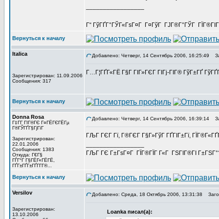
_________________
Г“ ГўГҐГ°ГЎГ«ГѕГ¤Г Г¤ГўГ ГЈГ®Г°ГЎГ ГЇГ®ГІГ®
Вернуться к началу
Italica
Добавлено: Четверг, 14 Сентябрь 2006, 16:25:49
За
Г…Г¦ГҐГ«ГЁ Г§Г ГІГ»ГЄГ ГІГј-ГІГ® ГўГ±ГҐ ГўГҐГ
Зарегистрирован: 11.09.2006
Сообщения: 317
Вернуться к началу
Donna Rosa
Добавлено: Четверг, 14 Сентябрь 2006, 16:39:14
За
Г‡Г­Г ГІГ®ГЄ Г¤ГЁГЄГЁГµ
Г®ГЎГҐГ§ГјГїГ­
ГЉГ ГЄГ Гї, Г®ГЄГ Г§Г»ГўГ ГҐГІГ±Гї, ГЇГ®Г«ГҐГ§
Зарегистрирован:
_________________
22.01.2006
Сообщения: 1383
ГЉГ ГЄ Г±ГѕГ¤Г ГЇГ®ГЇГ Г«Г ГЅГІГ®ГІ Г±ГЅГ°?
Откуда: Г€Г§
ГЃГ°Г Г§ГЁГ«ГЁГЁ,
ГҐГ±ГҐГ±ГҐГ­Г­Г®...
Вернуться к началу
Versilov
Добавлено: Среда, 18 Октябрь 2006, 13:31:38
Заголо
Зарегистрирован:
Loanka писал(а):
13.10.2006