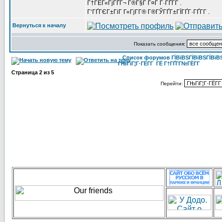
Г†ГЁГ«ГјГҐГ¬ Г®Г§Г Г¤Г Г·ГҐГ­Г .
Г‘ГҐГЄГ±ГіГ Г«ГјГ­Г® Г®ГЎГҐГ±ГЇГҐГ·ГҐГ­Г .
Вернуться к началу
Показать сообщения:
Список форумов ГЇВїВЅГЇВїВЅГЇВїВЅГ
ГЊГіГ¦Г·ГЁГ­Г ГЁ Г†ГҐГ­Г№ГЁГ­Г
Страница
2
из
5
Перейти: