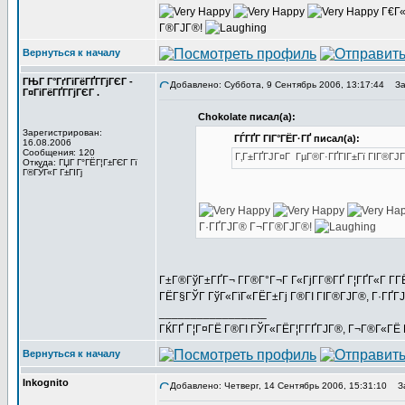
Г€Г«
Г®ГЈГ®!
Вернуться к началу
ГЊГ Г°ГґГіГёГҐГ­ГјГЄГ -
Добавлено: Суббота, 9 Сентябрь 2006, 13:17:44
Заг
Г¤ГіГёГҐГ­ГјГЄГ .
Chokolate писал(а):
Зарегистрирован:
ГЃГҐГ ГІГ°ГЁГ·ГҐ писал(а):
16.08.2006
Сообщения: 120
Г‚Г±ГҐГЈГ¤Г ГµГ®Г·ГҐГІГ±Гї ГІГ®ГЈГ
Откуда: ГЏГ Г°ГЁГ¦Г±ГЄГ Гї
Г®ГЎГ«Г Г±ГІГј
Г·ГҐГЈГ® Г¬Г­Г®ГЈГ®!
Г±Г®ГўГ±ГҐГ¬ Г­Г®Г°Г¬Г Г«ГјГ­Г®ГҐ Г¦ГҐГ«Г Г­ГЁ
ГЁГ§ГЎГ ГўГ«ГїГ«ГЁГ±Гј Г®ГІ ГІГ®ГЈГ®, Г·ГҐГЈГ
_________________
ГЌГҐ Г¦Г¤ГЁ Г®ГІ ГЎГ«ГЁГ¦Г­ГҐГЈГ®, Г¬Г®Г«ГЁ Г
Вернуться к началу
Inkognito
Добавлено: Четверг, 14 Сентябрь 2006, 15:31:10
За