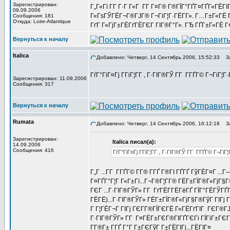
Зарегистрирован:
Г„Г«Гї Г­Г Г·Г Г«Г Г­Г Г¤Г® Г®ГЇГ°ГҐГ¤ГҐГ«ГЁГІГ
09.09.2006
Г«ГѕГЎГЁГ¬Г®ГЈГ® Г¬ГіГ¦Г·ГЁГ­Г». Г…Г±Г«ГЁ Г¤
Сообщения: 181
Откуда: Loire-Atlantique
ГґГ Г«ГјГ±ГЁГґГЁГЄГ ГІГ®Г°Г». ГЂ ГҐГ±Г«ГЁ Г¤Г«Г
Вернуться к началу
Italica
Добавлено: Четверг, 14 Сентябрь 2006, 15:52:33
За
ГѓГ°ГіГ¤Гј Г­ГіГ¦Г­Г , Г·ГІГ®ГЎ Г­Г Г­ГҐГ© Г¬ГіГ¦Г
Зарегистрирован: 11.09.2006
Сообщения: 317
Вернуться к началу
Rumata
Добавлено: Четверг, 14 Сентябрь 2006, 16:12:18
За
Зарегистрирован:
Italica писал(а):
14.09.2006
Сообщения: 416
ГѓГ°ГіГ¤Гј Г­ГіГ¦Г­Г , Г·ГІГ®ГЎ Г­Г Г­ГҐГ© Г¬ГіГ
Г„Г ...Г­Г Г­ГҐГ© Г­Г® Г­ГҐ Г®ГІ ГҐГҐ ГўГЁГ¤Г .
Г¤ГҐГ°Г¦Г Г«Г±Гї...Г¬Г®Г¦Г­Г® ГЁГ±ГЇГ®Г«ГјГ§
ГЄГ ...Г·ГІГ®ГЎГ» Г­Г ГґГЁГ­ГЁГёГҐ ГЇГ°ГЁГЎГҐГ
ГЁГЁ)...Г·ГІГ®ГЎГ» ГЁГ±ГЇГ®Г«ГјГ§Г®ГўГ ГІГј 
Г Г¦ГЁГ¬Г ГІГј ГЄГ­Г®ГЇГЄГЁ Г«ГЁГґГІГ ГЄГ®ГЈГ
Г·ГІГ®ГЎГ» Г­Г Г¤ГЁГ±ГЄГ®ГІГҐГЄГі ГЇГіГ±ГЄГ 
Г­Г®Г± Г­ГҐ Г°Г Г±ГЄГўГ Г±ГЁГІГј...ГЁГІГ¤