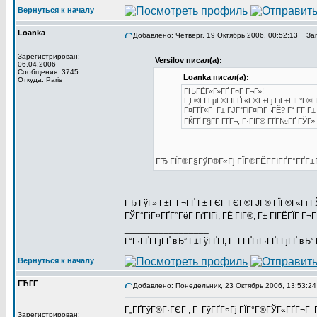
Вернуться к началу
Loanka
Добавлено: Четверг, 19 Октябрь 2006, 00:52:13
Заго
Зарегистрирован:
Versilov писал(а):
06.04.2006
Сообщения: 3745
Loanka писал(а):
Откуда: Paris
ГЊГЁГ«Г»ГҐ Г¤Г Г¬Г»!
Г‚Г®ГІ ГµГ®ГІГҐГ«Г®Г±Гј ГіГ±ГІГ°Г®ГЁ
Г¤ГҐГ«Г Г± ГЈГ°ГіГ¤ГїГ¬ГЁ? Г“ Г­Г Г±
ГЌГҐ Г§Г­Г ГҐГ¬, Г·ГІГ® ГҐГ№ГҐ ГЎГ»
ГЂ ГЇГ®Г§ГўГ®Г«Гј ГЇГ®ГЁГ­ГІГҐГ°ГҐГ±
ГЂ ГўГ» Г±Г Г¬ГҐ Г± ГЄГ ГЄГ®ГЈГ® ГЇГ®Г«Гі ГЎГ
ГЎГ°ГіГ¤ГҐГ°ГёГ ГґГІГі, ГЁ ГІГ®, Г± ГІГЁГЇГ Г
_________________
Г“Г·ГҐГ­ГјГҐ вЂ” Г±ГўГҐГІ, Г Г­ГҐГіГ·ГҐГ­ГјГҐ в
Вернуться к началу
ГЋГ­Г
Добавлено: Понедельник, 23 Октябрь 2006, 13:53:24
Г„ГҐГўГ®Г·ГЄГ , Г ГўГҐГ¤Гј ГЇГ°Г®ГЎГ«ГҐГ¬Г 
Зарегистрирован: