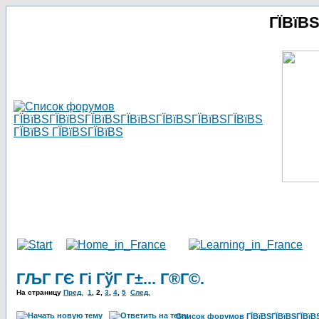
ГЇВїВ
ГЉГ ГЄ Гі ГўГ Г±... Г®Г©.
На страницу
Пред.
1
,
2
,
3
,
4
,
5
След.
Список форумов ГЇВїВЅГЇВїВЅГЇВїВЅГ