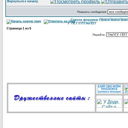
Вернуться к началу
Показать сообщения:
Список форумов ГЇВїВЅГЇВїВЅГЇВїВЅГ
Г ГЁ Г†ГҐГ­Г№ГЁГ­Г
Страница
1
из
5
Перейти: