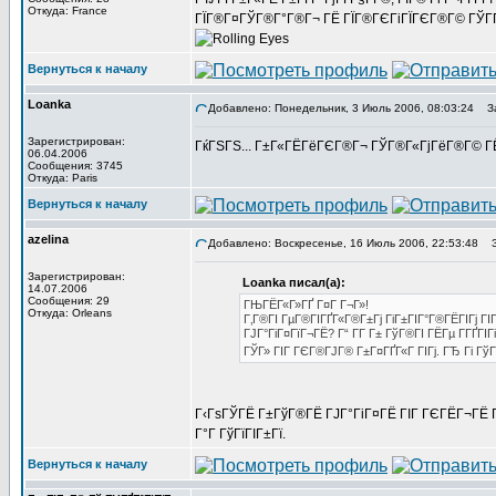
Откуда: France
ГЇГ®Г¤ГЎГ®Г°Г®Г¬ ГЁ ГЇГ®ГЄГіГЇГЄГ®Г© ГЎГҐГ«
Вернуться к началу
Loanka
Добавлено: Понедельник, 3 Июль 2006, 08:03:24
За
Зарегистрирован:
ГќГЅГЅ... Г±Г«ГЁГёГЄГ®Г¬ ГЎГ®Г«ГјГёГ®Г© Г
06.04.2006
Сообщения: 3745
Откуда: Paris
Вернуться к началу
azelina
Добавлено: Воскресенье, 16 Июль 2006, 22:53:48
За
Зарегистрирован:
Loanka писал(а):
14.07.2006
Сообщения: 29
ГЊГЁГ«Г»ГҐ Г¤Г Г¬Г»!
Откуда: Orleans
Г‚Г®ГІ ГµГ®ГІГҐГ«Г®Г±Гј ГіГ±ГІГ°Г®ГЁГІГј ГІ
ГЈГ°ГіГ¤ГїГ¬ГЁ? Г“ Г­Г Г± ГўГ®ГІ ГЁГµ Г­ГҐГІГ
ГЎГ» ГІГ ГЄГ®ГЈГ® Г±Г¤ГҐГ«Г ГІГј. ГЂ Гі ГўГ
Г‹ГѕГЎГЁ Г±ГўГ®ГЁ ГЈГ°ГіГ¤ГЁ ГІГ ГЄГЁГ¬ГЁ Г
Г°Г ГўГїГІГ±Гї.
Вернуться к началу