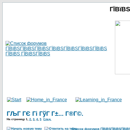
ГЇВїВ
ГЉГ ГЄ Гі ГўГ Г±... Г®Г©.
На страницу
1
,
2
,
3
,
4
,
5
След.
Список форумов ГЇВїВЅГЇВїВЅГЇВїВЅГ