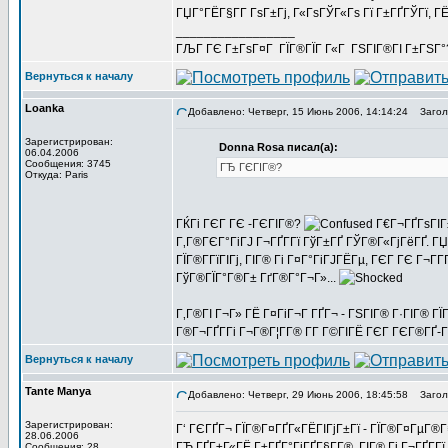
ГЏГ°ГЁГ§Г­Г ГѕГ±Гј, Г«ГѕГЎГ«Гѕ Гї Г±ГҐГЎГї, ГЁ
_________________
ГЉГ ГЄ Г±ГѕГ¤Г ГЇГ®ГЇГ Г«Г ГЅГІГ®ГІ Г±ГЅГ°?
Вернуться к началу
Loanka
Добавлено: Четверг, 15 Июнь 2006, 14:14:24
Заголо
Зарегистрирован:
Donna Rosa писал(а):
06.04.2006
Сообщения: 3745
ГЂ ГЄГІГ®?
Откуда: Paris
ГЌГі ГЄГ ГЄ -ГЄГІГ®?
Г€Г¬ГҐГѕГІГ±Г
Г‚Г®ГЄГ°ГіГЈ Г¬ГҐГ­Гї ГўГ±ГҐ ГЎГ®Г«ГјГёГҐ. Г
ГЇГ®Г­ГїГІГј, ГІГ® Гі Г¤Г°ГіГЈГЁГµ, ГЄГ ГЄ Г¬Г­Г
ГўГ®ГЇГ°Г®Г± ГґГ®Г°Г¬Г»...
Г‚Г®ГІ Г¬Г» ГЁ Г¤ГіГ¬Г ГҐГ¬ - ГЅГІГ® Г·ГІГ®
Г®Г¬ГҐГ­Гі Г¬Г®Г¦Г­Г® Г­Г Г©ГІГЁ ГЄГ ГЄГ®ГҐ-
Вернуться к началу
Tante Manya
Добавлено: Четверг, 29 Июнь 2006, 18:45:58
Заголо
Зарегистрирован:
Г‘ ГЄГҐГ¬ ГЇГ®Г¤ГҐГ«ГЁГІГјГ±Гї - ГЇГ®Г¤ГµГ®Г
28.06.2006
ГЂ ГҐГ±Г«ГЁ Г±ГҐГ°ГјГҐГ§Г­Г®, ГІГ® Гі Г¬ГҐГ­Г
Сообщения: 28