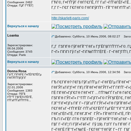
ГЋГ©, Г¤ГҐГўГ·Г®Г­ГЄГЁ, Г­Г Г±Г¬ГҐГёГЁГ«ГЁ..
Сообщения: 2462
Откуда: ГЏГ Г°ГЁГ¦
Г‚Г Г¬ ГЄГ ГЄГ®Г© Г®ГІГўГҐГІ - ГЇГ°Г®ГґГҐГ±Г
_________________
http://skarlett-paris.com/
Вернуться к началу
Loanka
Добавлено: Суббота, 10 Июнь 2006, 08:02:27
Загол
Зарегистрирован:
Г„Г ГЅГІГ® ГўГ®ГЇГ°Г®Г± Г¦ГЁГ§Г­ГҐГ­Г­Г»Г©. Г
06.04.2006
Г¬Г» ГІГіГІ Гў Г±Г¬ГіГ№ГҐГ­ГЁГЁ - Г¬Г®Г¦ГҐГІ, Г
Сообщения: 3745
Откуда: Paris
Вернуться к началу
Donna Rosa
Добавлено: Суббота, 10 Июнь 2006, 12:34:56
Загол
Г‡Г­Г ГІГ®ГЄ Г¤ГЁГЄГЁГµ
Г®ГЎГҐГ§ГјГїГ­
ГЂ ГЄГІГ®? Г€Г§ ГўГ±ГҐГµ Г¬Г®ГЁГµ ГЇГ®Г¤Г°
Зарегистрирован:
Г®ГЎГ±ГіГ¦Г¤Г ГІГј ГЇГ®Г¤Г®ГЎГ­Г»ГҐ ГІГҐГ¬Г»)
22.01.2006
Сообщения: 1383
ГЁ ГІГ®Г«ГјГЄГ® Г®Г¤Г­Г ... ГҐГ№ГҐ Г±Г® ГёГ
Откуда: Г€Г§
ГЃГ°Г Г§ГЁГ«ГЁГЁ,
ГЅГІГ® ГЎГ»Г« Г°ГҐГ Г«ГјГ­Г»Г© ГЎГ§ГЁГЄ, Г®Г­Г
ГҐГ±ГҐГ±ГҐГ­Г­Г®...
ГЈГ°ГіГ¤ГјГѕ ГІГ Г¬ ГўГ±ГҐ ГЎГ»Г«Г® ГўГЇГ®Г«Г­
ГЄГ®Г±Г¬ГҐГІГЁГ·ГҐГ±ГЄГЁГҐ ГµГЁГ°ГіГ°ГЈГ
Г®Г±ГЁГ«ГЁ, ГІГ®ГЈГ¤Г ГЎГ» ГЇГ®Г­ГїГ«ГЁ, ГЇГ®Г
ГЂ Гї Г«ГЁГ·Г­Г® ГЅГІГЁГ¬ ГўГ®ГЇГ°Г®Г±Г®Г¬ Г
Г§Г Г¬ГіГ¦ Гї ГўГ»ГёГ«Г Гў 19). Г‡Г­Г Гѕ ГІГ®Г
Г¬Г®ГЁ ГЇГ°Г»Г№ГЁ - ГЄГ®Г°Г®ГўГ Г¬ Г­Г Г§Г