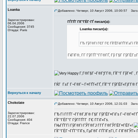
Loanka
Добавлено: Четверг, 10 Август 2006, 10:00:57
Загол
Зарегистрирован:
ГЃГҐГ ГІГ°ГЁГ·ГҐ писал(а):
06.04.2006
Сообщения: 3745
Loanka писал(а):
Откуда: Paris
ГЂ ГўГ®ГІ ГЄГ ГЄ ГЇГЁГёГҐГІГ±Гї ГЇГ°
ГќГІГ®, Г­Г ГўГҐГ°Г­Г®ГҐ, Гў Г§Г ГўГЁ
Г‚Г®Г§Г¬Г®Г¦Г­Г®, ГЇГ°Г ГўГ¤Г , 
ГЌГ Г±Г Г¬Г®Г¬ Г¤ГҐГ«ГҐ, ГЇГ°Г ГўГЁГ«ГјГ­Г® Г
Вернуться к началу
Chokolate
Добавлено: Четверг, 10 Август 2006, 12:31:03
Загол
Зарегистрирован:
ГЂ Гї Г­ГҐГ¬Г­Г®ГЈГ® Г§Г ГўГЁГ¤ГіГѕ Г¬Г®Г¤Г
22.07.2006
ГЇГ°ГЁГ°Г ГўГ­ГҐГ­Г ГЄ Г­ГіГ«Гѕ.
Сообщения: 404
Откуда: France
ГЊГҐГ­Гї ГўГ®ГІ ГЎГ®ГЈ Г­ГҐ Г®ГЎГЁГ¤ГЁГ«!
ГЇГ°ГЁГ¬ГҐГ°ГїГѕ, ГµГ®Г·ГҐГІГ±Гї, Г·ГІГ®ГЎГ»