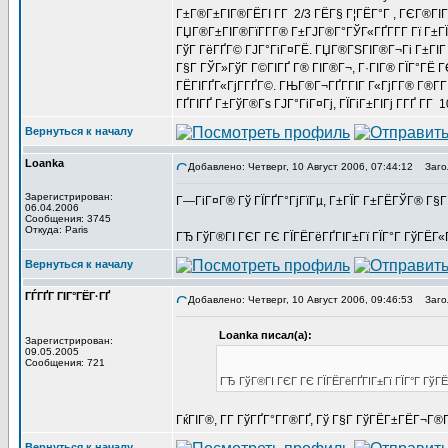
Г±Г®Г±ГІГ®ГЁГІ Г­Г 2/3 ГЁГ§ Г¦ГЁГ°Г , ГЄГ®ГІГ
ГЏГ®Г±ГІГ®ГїГ­Г­Г® Г±ГЈГ®Г°ГЎГ«ГҐГ­Г­Г Гї Г±ГЇ
ГўГ ГёГҐГ© ГЈГ°ГіГ¤ГЁ. ГЏГ®ГЅГІГ®Г¬Гі Г±ГІГ Г
Г§Г ГЎГ»ГўГ Г©ГІГҐ Г® ГІГ®Г¬, Г·ГІГ® ГЇГ°ГЁ 
ГЁГІГҐГ«ГјГ­ГҐГ©. ГЊГ®Г¬ГҐГ­ГІГ Г«ГјГ­Г® Г®Г­Г Г
ГҐГІГҐ Г±ГўГ®Гѕ ГЈГ°ГіГ¤Гј, ГЇГіГ±ГІГј Г­ГҐ Г­Г 1
Вернуться к началу
Loanka
Добавлено: Четверг, 10 Август 2006, 07:44:12
Загол
Зарегистрирован:
Г—ГіГ¤Г® Гў ГЇГҐГ°ГјГїГµ, Г±ГЇГ Г±ГЁГЎГ® Г§Г
06.04.2006
Сообщения: 3745
Откуда: Paris
ГЂ ГўГ®ГІ ГЄГ ГЄ ГЇГЁГёГҐГІГ±Гї ГЇГ°Г ГўГЁГ«Гј
Вернуться к началу
ГЃГҐГ ГІГ°ГЁГ·ГҐ
Добавлено: Четверг, 10 Август 2006, 09:46:53
Загол
Loanka писал(а):
Зарегистрирован:
09.05.2005
Сообщения: 721
ГЂ ГўГ®ГІ ГЄГ ГЄ ГЇГЁГёГҐГІГ±Гї ГЇГ°Г ГўГЁГ«
ГќГІГ®, Г­Г ГўГҐГ°Г­Г®ГҐ, Гў Г§Г ГўГЁГ±ГЁГ¬Г
Вернуться к началу