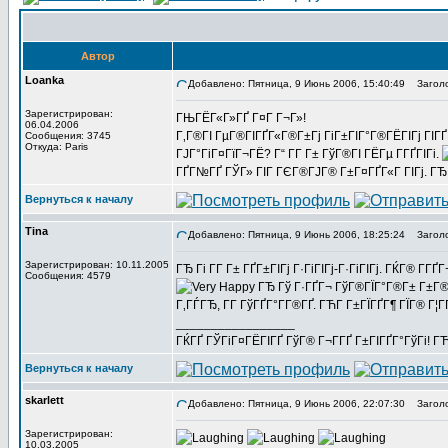
Автор
Loanka
Добавлено: Пятница, 9 Июнь 2006, 15:40:49
Заголов
Зарегистрирован:
ГЊГЁГ«Г»ГҐ Г¤Г Г¬Г»!
06.04.2006
Г‚Г®ГІ ГµГ®ГІГҐГ«Г®Г±Гј ГіГ±ГІГ°Г®ГЁГІГј ГІГҐ
Сообщения: 3745
Откуда: Paris
ГЈГ°ГіГ¤ГїГ¬ГЁ? Г“ Г­Г Г± ГўГ®ГІ ГЁГµ Г­ГҐГІГі.
ГҐГ№ГҐ ГЎГ» ГІГ ГЄГ®ГЈГ® Г±Г¤ГҐГ«Г ГІГј. ГЂ 
Вернуться к началу
Tina
Добавлено: Пятница, 9 Июнь 2006, 18:25:24
Заголо
Зарегистрирован: 10.11.2005
ГЂ Гі Г­Г Г± ГҐГ±ГІГј Г·ГіГІГј-Г·ГіГІГј. ГЌГ® Г­
Сообщения: 4579
ГЂ Гў Г·ГҐГ¬ ГўГ®ГЇГ°Г®Г± Г±Г®
Г‚ГЃГЂ, Г­Г ГўГҐГ°Г­Г®ГҐ. ГЋГ­ Г±ГЇГҐГ¶ ГЇГ® Г¦
_________________
ГЌГҐ ГЎГіГ¤ГЁГІГҐ ГўГ® Г¬Г­ГҐ Г±ГІГҐГ°ГўГі! ГЋГ
Вернуться к началу
skarlett
Добавлено: Пятница, 9 Июнь 2006, 22:07:30
Заголо
Зарегистрирован:
10.03.2005