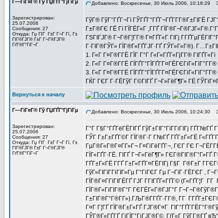
Г—ГіГ¤Г® Гў ГЏГҐГ°ГјГїГµ
Добавлено: Воскресенье, 30 Июль 2006, 10:18:29
За
Зарегистрирован:
ГўГ® ГўГ°ГҐГ¬Гї ГЎГҐГ°ГҐГ¬ГҐГ­Г­Г®Г±ГІГЁ ГЈГ°
25.07.2006
Г±Г®ГЄ ГЁ Гї ГЇГЁГ«Г ,Г­ГҐ ГЇГ®Г¬Г®ГЈГ«Г®.Г‘Г
Сообщения: 27
Откуда: Гџ ГІГ Г±Г Г¬Г Гї, Г±
ГЅГІГЈГ® Г¬Г®Г¦Г­Г® Г¤ГҐГ«Г ГІГј Г­ГҐГµГЁГІГ°Г»
ГІГ®ГЈГ® Г±Г Г¬Г®ГЈГ®
ГґГ®Г°ГіГ¬Г
Г·ГІГ®ГЎГ» ГЇГ®Г«ГҐГЈГ·ГҐ ГЎГ»Г«Г®). Г…Г±ГІГ
1. Г«Г Г¤Г®Г­ГЁ ГЇГ Г°Г Г«Г«ГҐГ«ГјГ­Г® ГІГҐГ«Гі
2. Г«Г Г¤Г®Г­ГЁ ГЇГҐГ°ГЇГҐГ­Г¤ГЁГЄГіГ«ГїГ°Г­Г® Г
3. Г«Г Г¤Г®Г­ГЁ ГЇГҐГ°ГЇГҐГ­Г¤ГЁГЄГіГ«ГїГ°Г­Г® Г
ГЌГ ГЄГ Г·ГЁГўГ Г©ГІГҐ Г¬Г»ГёГ¶Г» ГЁ ГЎГіГ¤
Вернуться к началу
Г—ГіГ¤Г® Гў ГЏГҐГ°ГјГїГµ
Добавлено: Воскресенье, 30 Июль 2006, 10:24:30
За
Зарегистрирован:
Г°Г Г§Г°ГҐГёГЁГІГҐ ГўГ±ГІГ°ГїГ­ГіГІГј ГҐГ№ГҐ Г
25.07.2006
ГЎГ Г±Г±ГҐГ©Г­ ГЇГ®Г·Г Г№ГҐ ГҐГ±Г«ГЁ Г«ГҐГ­Г
Сообщения: 27
Откуда: Гџ ГІГ Г±Г Г¬Г Гї, Г±
ГµГ®Г«Г®Г¤Г­Г»Г¬ Г¤ГіГёГҐГ¬, ГЄГ ГЄ Г¬ГЁГ­ГЁГ
ГІГ®ГЈГ® Г±Г Г¬Г®ГЈГ®
ГґГ®Г°ГіГ¬Г
ГЇГ«ГҐГ·ГЁ. ГІГҐ Г¬Г»ГёГ¶Г» ГЄГ®ГІГ®Г°Г»ГҐ Г
ГҐГ±Г«ГЁ Г­ГҐ Г±Г«ГҐГ¤ГЁГІГј Г§Г Г®Г±Г Г­ГЄГ®
ГўГ»ГІГїГ­ГіГІГ»Гµ Г°ГіГЄГ Гµ Г¬ГїГ·ГЁГЄГ , Г
ГЇГ®Г¤Г­ГїГІГЁГҐ ГЈГ Г­ГІГҐГ«ГҐГ© (Г«ГҐГ¦Г Г­
ГЇГ®Г«ГіГІГ®Г°Г ГЄГЁГ«Г®ГЈГ°Г Г¬Г¬Г®ГўГ®Г© 
Г±ГІГ®Г°Г®Г­Г»).ГЉГ®Г­ГҐГ·Г­Г®, Г­Г Г­ГҐГ±ГЄГ
Г¤Г Г¦ГҐ ГЇГ®Г±Г«ГҐ ГЈГ®Г¤Г ГІГ°ГҐГ­ГЁГ°Г®ГўГ®
ГЎГ®Г«ГҐГҐ ГіГЇГ°ГіГЈГ®Г©. ГѓГ«Г ГўГ­Г®ГҐ вЂ“ 