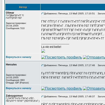
Автор
Olimar
Добавлено: Пятница, 13 Май 2005, 17:10:51
Заголово
Г‡ГўВёГ§Г¤Г­Г Гї
Г¤ГҐГўГ®Г·ГЄГ
ГЋГ·ГҐГ­Гј Г·Г Г±ГІГ® Г­Г»Г­ГҐ Г®ГЎГ±ГіГ¦Г¤Г
Зарегистрирован:
Г®ГЈГ® ГЇГ®Г«Г . ГЉГІГ®-ГІГ® ГЄГ ГІГҐГЈГ®Г°Г
20.04.2005
Сообщения: 510
ГўГ®Г®ГЎГ№ГҐ Г­ГҐ Г§Г Г¤ГіГ¬Г»ГўГ ГѕГІГ±Гї Г­Г
Г±ГіГ№ГҐГ±ГІГўГіГҐГІ Гў Г®ГЎГ№ГҐГ±ГІГўГҐ...
ГЂ ГЄГ ГЄГ®ГўГ» ГўГ ГёГЁ ГўГ§ГЈГ«ГїГ¤Г» Г­
_________________
La vie est belle!
Вернуться к началу
Hercules
Добавлено: Пятница, 13 Май 2005, 17:17:46
Заголо
Гџ Г­ГҐ ГЇГ°Г®ГІГЁГў, ГЇГіГ±ГЄГ Г© Г¦ГҐГ­ГѕГІГ
Зарегистрирован:
ГЌГ® ГІГ®ГЄГ ГёГ®ГЎ Г¤ГҐГІГҐГ© ГіГ±Г»Г­Г®ГўГ
14.03.2005
Сообщения: 993
Откуда: IDF (France)
Вернуться к началу
Zabougornov
Добавлено: Пятница, 13 Май 2005, 17:48:37
Заголо
Г„Г®ГЎГ°Г»Г© ГЂГ¤Г¬ГЁГ­
ГЁГ±ГІГ°Г ГІГ®Г° (ГЁГ­Г®ГЈГ¤Г )
ГЌГҐ, Гї ГЇГ°Г®ГІГЁГў, ГЇГіГ±ГІГј Г¦ГЁГўГіГІ Г