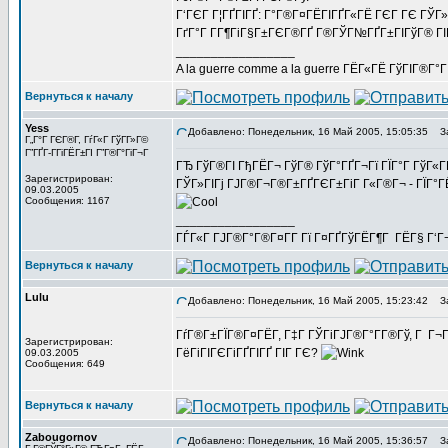
Г‘ГЄГ Г¦ГҐГІГҐ: Г°Г®Г¤ГЁГІГҐГ«ГЁ ГЄГ ГЄ ГЎГ» Г
ГґГ°Г Г­Г¶ГіГ§Г±ГЄГ®ГҐ Г®ГЎГ№ГҐГ±ГІГўГ® ГІГ
_________________
A la guerre comme a la guerre ГЁГ«ГЁ ГўГІГ®Г°
Вернуться к началу
Yess
Добавлено: Понедельник, 16 Май 2005, 15:05:35
За
Г„Г°Г ГЄГ®Г­, ГѓГ«Г ГўГ­Г»Г©
Г”ГҐГ­-ГГіГЁГ±ГІ Г”Г®Г°ГіГ¬Г
ГЂ ГўГ®ГІ ГђГЁГ¬ ГўГ® ГўГ°ГҐГ¬Гї ГЇГ°Г ГўГ«Г
Зарегистрирован:
ГЎГ»ГІГј ГЈГ®Г¬Г®Г±ГҐГЄГ±ГіГ Г«Г®Г¬ - ГЇГ°ГЁ
09.03.2005
Сообщения: 1167
_________________
ГЃГ«Г ГЈГ®Г°Г®Г¤Г­Г Гї Г¤ГҐГўГЁГ¶Г ГЁГ§ Г‘Г
Вернуться к началу
Lulu
Добавлено: Понедельник, 16 Май 2005, 15:23:42
За
ГѓГ®Г±ГЇГ®Г¤ГЁГ­, Г‡Г ГЎГіГЈГ®Г°Г­Г®Гў, Г Г¬
Зарегистрирован:
ГёГіГІГЄГіГҐГІГҐ ГІГ ГЄ?
09.03.2005
Сообщения: 649
Вернуться к началу
Zabougornov
Добавлено: Понедельник, 16 Май 2005, 15:36:57
За