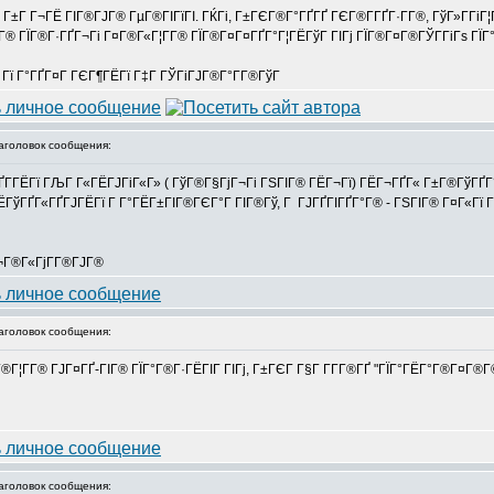
±Г Г¬ГЁ ГІГ®ГЈГ® ГµГ®ГІГїГІ. ГЌГі, Г±ГЄГ®Г°ГҐГҐ ГЄГ®Г­ГҐГ·Г­Г®, ГўГ»Г­ГіГ¦Г¤
® ГЇГ®Г·ГҐГ¬Гі Г¤Г®Г«Г¦Г­Г® ГЇГ®Г¤Г¤ГҐГ°Г¦ГЁГўГ ГІГј ГЇГ®Г¤Г®ГЎГ­ГіГѕ ГЇГ
Г Гї Г°ГҐГ¤Г ГЄГ¶ГЁГї Г‡Г ГЎГіГЈГ®Г°Г­Г®ГўГ
головок сообщения:
ҐГ­ГЁГї ГЉГ Г«ГЁГЈГіГ«Г» ( ГўГ®Г§ГјГ¬Гі ГЅГІГ® ГЁГ¬Гї) ГЁГ¬ГҐГ« Г±Г®ГўГҐ
ГўГҐГ«ГҐГЈГЁГї Г Г°ГЁГ±ГІГ®ГЄГ°Г ГІГ®Гў, Г ГЈГҐГІГҐГ°Г® - ГЅГІГ® Г¤Г«Гї ГЇ
¬Г®Г«ГјГ­Г®ГЈГ®
головок сообщения:
Г®Г¦Г­Г® ГЈГ¤ГҐ-ГІГ® ГЇГ°Г®Г·ГЁГІГ ГІГј, Г±ГЄГ Г§Г Г­Г­Г®ГҐ "ГЇГ°ГЁГ°Г®Г
головок сообщения: