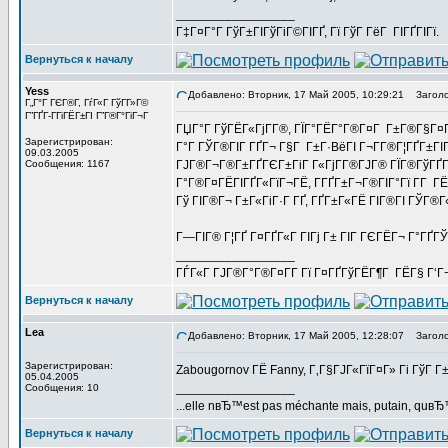
_________________
Г‡Г¤Г°Г ГўГ±ГІГўГіГ©ГІГҐ, Гї ГўГ ГёГ ГІГҐГІГї.
Вернуться к началу
Yess
Добавлено: Вторник, 17 Май 2005, 10:29:21
Заголо
Г„Г°Г ГЄГ®Г­, ГѓГ«Г ГўГ­Г»Г©
Г”ГҐГ­-ГГіГЁГ±ГІ Г”Г®Г°ГіГ¬Г
ГЏГ°Г ГўГЁГ«ГјГ­Г®, ГЇГ°ГЁГ°Г®Г¤Г Г±Г®Г§Г¤Г 
Зарегистрирован:
Г°Г ГЎГ®ГІГ ГҐГ¬ Г§Г Г±Г·ВёГІ Г¬Г­Г®Г¦ГҐГ±ГІ
09.03.2005
Сообщения: 1167
ГЈГ®Г¬Г®Г±ГҐГЄГ±ГіГ Г«ГјГ­Г®ГЈГ® ГЇГ®ГўГҐГ¤
Г°Г®Г¤ГЁГІГҐГ«ГїГ¬ГЁ, Г­ГҐГ±Г¬Г®ГІГ°Гї Г­Г Г
Гў ГІГ®Г¬ Г±Г«ГіГ·Г ГҐ, ГҐГ±Г«ГЁ ГІГ®ГІ ГЎГ®Г
Г—ГІГ® Г¦ГҐ Г¤ГҐГ«Г ГІГј Г± ГІГ ГЄГЁГ¬ Г°ГҐ
_________________
ГЃГ«Г ГЈГ®Г°Г®Г¤Г­Г Гї Г¤ГҐГўГЁГ¶Г ГЁГ§ Г‘Г
Вернуться к началу
Lea
Добавлено: Вторник, 17 Май 2005, 12:28:07
Заголо
Зарегистрирован:
Zabougornov ГЁ Fanny, Г‚Г§ГЈГ«ГїГ¤Г» Гі ГўГ 
05.04.2005
_________________
Сообщения: 10
...elle nвЂ™est pas méchante mais, putain, quв
Вернуться к началу