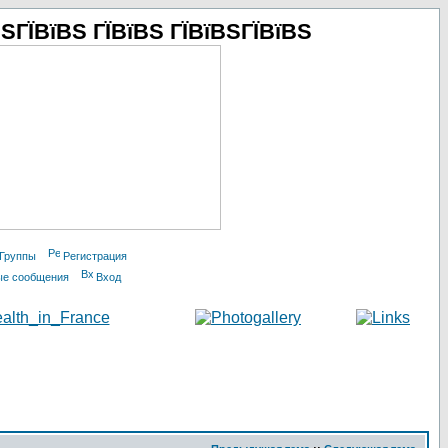
ЅГЇВїВЅ ГЇВїВЅ ГЇВїВЅГЇВїВЅ
Группы
Регистрация
ые сообщения
Вход