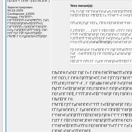
ГЁГ±ГІГ°Г ГІГ®Г° (ГЁГ­Г®ГЈГ¤Г )
Yess писал(а):
Зарегистрирован:
06.03.2005
ГЂ Гї Г§Г ГІГ°ГіГ¤Г­ГїГѕГ±Гј Г®ГІГўГҐГІГ
Сообщения: 12000
ГІГЁГґГЁГЄГ Г¶ГЁГЁ Г± "Г­Г®Г°Г¬Г Г«ГјГ
Откуда: ГЋГЎГҐГ°-
ГЈГ°ГіГЇГЇГҐГ­-Г¤Г®Г¶ГҐГ­ГІ, Г±ГІ.
ГҐГ±ГІГј ГЏГ ГЄГ±, ГЇГ® ГЄГ®ГІГ®Г°Г®Г¬Г
Г°ГіГЄГ®ГўГ®Г¤ГЁГІГҐГ«Гј
ГЈГ°ГіГЇГЇГ» Г±ГЄГ®Г°Г®Г±ГІГ­
Г»Гµ Г±ГўГЁГ­ГЈГҐГ°Г®Гў, Г®Г­
Г„ГҐГІГЁ? ......Г‡Г­Г Г·ГЁГІ ГЁГ¬ Г­ГҐ Г·
Г¦ГҐ Г‡Г ГЎГ ГёГ«ГҐГўГЁГ·
Г°ГҐГ Г«ГЁГ§Г®ГўГ ГІГј ГЅГІГ® Г·ГіГўГ±Г
ГЋГ¶Г Г ГІ ГЏГ®ГЅГ«ГҐГўГЁГ·
ГЈГҐГІГҐГ°Г®Г±ГҐГЄГіГ Г«ГјГ­Г»Гµ Г±ГҐГ¬Г
Г’Г® ГҐГ±ГІГј
Г«ГѕГЎГ®ГўГј
Г®Г¤Г­Г®ГЈГ®
Гў ГѓГ®Г«Г«Г Г­Г¤ГЁГЁ Г°Г Г§Г°ГҐГёГҐГ­Г
Г¤Г - Г¤ГҐГІГЁ Гў ГІГ ГЄГЁГµ Г±Г®ГѕГ§Г Г
Г­ГҐ
ГЁГЈГ°Г ГҐГІ Г­Г Г±ГІГ Г­Г®ГўГ«ГҐГ­ГЁГҐ
ГЉГІГ® Г±ГЄГ Г§Г Г« Г·ГІГ® Г®ГЎГ№ГҐГ±ГІГўГ®
ГґГ ГЄГІ, Г·ГІГ® ГўГҐГ§Г¤ГҐ, Г¤Г Г¦ГҐ Гў ГЂГґ
ГҐГ±ГІГј Г­Г®Г°Г¬Г , Г ГўГ±Вё Г®Г±ГІГ Г«ГјГ­Г®
ГђГҐГ Г«ГЁГ§Г®ГўГ ГІГј ГЅГІГ® Г·ГіГўГ±ГІГўГ®
ГЄГ±ГІГ ГІГЁ, Г°ГҐГЈГіГ«ГЁГ°Г®ГўГ ГІГј ГЅГІГі
ГЉГЁГІГ Г©.
ГЋГ­ГЁ Г¦ГҐ ГµГ®ГІГїГІ Г°ГҐГ Г«ГЁГ§Г®ГўГ ГІГј 
ГҐ ГµГ®ГІГїГІ, Г ГµГ®ГІГїГІ Г Г¤Г ГЇГІГЁГ°Г®
Г°Г®Г¤Г±ГІГўГҐГ­Г­ГЁГЄГ®Гў ГўГ® Г”Г°Г Г­Г¶ГЁГ
Г‡Г­Г Г·ГЁГІ ГЄГ®ГЈГ®? Г€Г§ГўГҐГ±ГІГ­Г® ГЄГ®Г
Г°Г®Г¤ГЁГІГҐГ«ГҐГ© ГЄГ®ГІГ®Г°Г»ГҐ Г°Г Г±Г±ГІ
ГЈГ®Г¬Г®Г±ГҐГЄГ®Гў.