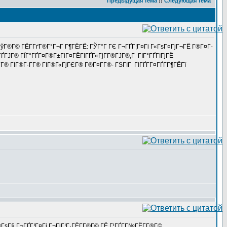
Предыдущая тема
::
Следующая тема
®ГўГ®Г© ГЁГ­ГґГ®Г°Г¬Г Г¶ГЁГЁ: ГЎГ°Г ГЄ Г¬ГҐГ¦Г¤Гі Г«ГѕГ¤ГјГ¬ГЁ Г®Г¤Г­
ГҐГЈГ® ГЇГ°ГҐГ¤Г®Г±ГіГ¤ГЁГІГҐГ«ГјГ­Г®ГЈГ®,Г ГІГ°ГҐГІГјГЁ
Г­Г® ГІГ®Г·Г­Г® ГІГ®Г«ГјГЄГ® Г®Г¤Г­Г®- ГЅГІГ ГІГҐГ­Г¤ГҐГ­Г¶ГЁГї
±Г®ГѕГ§ Г¬ГҐГ¦Г¤Гі Г¬ГіГ¦Г·ГЁГ­Г®Г© ГЁ Г¦ГҐГ­Г№ГЁГ­Г®Г©.