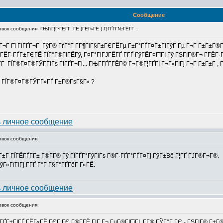
Сообщение
к сообщения: ГЊГіГ¦Г·ГЁГ­Г ГЁ (ГЁГ«ГЁ ) Г¦ГҐГ­Г№ГЁГ­Г .
 ГҐГ¬Г Гї ГІГҐГ¬Г ГўГ® ГґГ°Г Г­Г¶ГіГ§Г±ГЄГЁГµ Г±Г°ГҐГ¤Г±ГІГўГ Гµ Г¬Г Г±Г±Г
ЁГ·ГҐГ±ГЄГЁ ГЇГ°Г®ГІГЁГў, Г¤Г°ГіГЈГЁГҐ Г­ГҐ ГўГЁГ¤ГїГІ Гў ГЅГІГ®Г¬ Г­ГЁГ·
 ГЇГ®Г¤Г®ГЎГ­ГіГѕ ГІГҐГ¬Гі... ГЊГ­ГҐГ­ГЁГ© Г¬Г®Г¦ГҐГІ Г¬Г»ГІГј Г¬Г Г±Г±Г , 
Г ГЇГ®Г¤Г®ГЎГ­Г»ГҐ Г±Г®ГѕГ§Г» ?
вок сообщения:
ј, Г±Г ГЇГЁГҐГ­Г± Г®Г­Г® Гў ГЇГҐГ°ГўГіГѕ Г®Г·ГҐГ°ГҐГ¤Гј ГўГ±Вё Г¦ГҐ ГЈГ®Г¬Г®.
«ГїГІГј Г­ГҐ Г°Г Г§Г°ГҐГёГ Г«ГЁ.
вок сообщения:
ўГ¬ГҐГ±ГІГҐ ГЁГ«ГЁ ГЄГ ГЄ Г®Г­ГЁ ГІГ Г¬ ГµГ®ГІГїГІ, Г­Г® ГЎГ°Г ГЄ - ГЅГІГ® Г