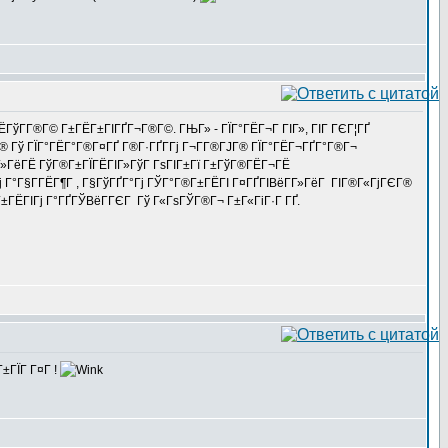
ЁГўГ­Г®Г© Г±ГЁГ±ГІГҐГ¬Г®Г©. ГЊГ» - ГЇГ°ГЁГ¬Г ГІГ», ГІГ ГЄГ¦ГҐ
Г® Гў ГЇГ°ГЁГ°Г®Г¤ГҐ Г®Г·ГҐГ­Гј Г¬Г­Г®ГЈГ® ГЇГ°ГЁГ¬ГҐГ°Г®Г¬
Г»ГёГЁ ГўГ®Г±ГЇГЁГІГ»ГўГ ГѕГІГ±Гї Г±ГўГ®ГЁГ¬ГЁ
ј Г°Г§Г­ГЁГ¶Г , Г§ГўГҐГ°Гј ГЎГ°Г®Г±ГЁГІ Г¤ГҐГІВёГ­Г»ГёГ ГІГ®Г«ГјГЄГ®
Г±ГЁГІГј Г°ГҐГЎВёГ­ГЄГ Гў Г«ГѕГЎГ®Г¬ Г±Г«ГіГ·Г ГҐ.
±ГЇГ Г¤Г !