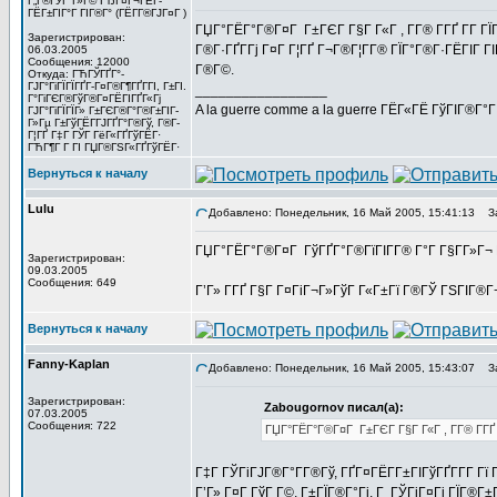
Г„Г®ГЎГ°Г»Г© ГЂГ¤Г¬ГЁГ­
ГЁГ±ГІГ°Г ГІГ®Г° (ГЁГ­Г®ГЈГ¤Г )
ГЏГ°ГЁГ°Г®Г¤Г Г±ГЄГ Г§Г Г«Г , Г­Г® Г­ГҐ Г­Г Г
Зарегистрирован:
Г®Г·ГҐГ­Гј Г¤Г Г¦ГҐ Г¬Г®Г¦Г­Г® ГЇГ°Г®Г·ГЁГІГ Г
06.03.2005
Сообщения: 12000
Г®Г©.
Откуда: ГЋГЎГҐГ°-
ГЈГ°ГіГЇГЇГҐГ­-Г¤Г®Г¶ГҐГ­ГІ, Г±ГІ.
_________________
Г°ГіГЄГ®ГўГ®Г¤ГЁГІГҐГ«Гј
A la guerre comme a la guerre ГЁГ«ГЁ ГўГІГ®Г°
ГЈГ°ГіГЇГЇГ» Г±ГЄГ®Г°Г®Г±ГІГ­
Г»Гµ Г±ГўГЁГ­ГЈГҐГ°Г®Гў, Г®Г­
Г¦ГҐ Г‡Г ГЎГ ГёГ«ГҐГўГЁГ·
ГЋГ¶Г Г ГІ ГЏГ®ГЅГ«ГҐГўГЁГ·
Вернуться к началу
Lulu
Добавлено: Понедельник, 16 Май 2005, 15:41:13
За
ГЏГ°ГЁГ°Г®Г¤Г ГўГҐГ°Г®ГїГІГ­Г® Г°Г Г§Г­Г»Г¬ 
Зарегистрирован:
09.03.2005
Сообщения: 649
Г’Г» Г­ГҐ Г§Г Г¤ГіГ¬Г»ГўГ Г«Г±Гї Г®ГЎ ГЅГІГ®
Вернуться к началу
Fanny-Kaplan
Добавлено: Понедельник, 16 Май 2005, 15:43:07
За
Зарегистрирован:
Zabougornov писал(а):
07.03.2005
Сообщения: 722
ГЏГ°ГЁГ°Г®Г¤Г Г±ГЄГ Г§Г Г«Г , Г­Г® Г­ГҐ 
Г‡Г ГЎГіГЈГ®Г°Г­Г®Гў, ГҐГ¤ГЁГ­Г±ГІГўГҐГ­Г­Г Г
Г’Г» Г¤Г ГўГ Г©, Г±ГЇГ®Г°Гј, Г ГЎГіГ¤Гі ГЇГ®Г