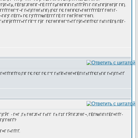
ўГ»Гµ, ГЁГ§ГЈГ®ГїГ¬ГЁ Г­ГҐ ГµГ®ГІГїГІ Г±ГҐГЎГї Г·ГіГ±ГІГўГ®ГўГ ГІГј.
Г­ГҐГ­Г®Г°Г¬Г Г«ГјГ­Г®Г±ГІГј (ГЄГ ГЄ Г®ГІГЄГ«Г®Г­ГҐГ­ГЁГҐ Г®ГІ Г­
ГіГ¦Г·ГЁГ­Г» ГЄ Г¦ГҐГ­Г№ГЁГ­ГҐ ГЁ Г­Г Г®ГЎГ®Г°Г®ГІ.
ҐГ±ГІГўГҐГ­Г­Г»ГҐ ГЇГ°Г ГўГ ГЄГ®ГІГ®Г°Г»ГҐ ГўГ»ГІГҐГЄГ ГѕГІ ГЁГ§ ГЁГ­
 Г¤ГҐГІГҐГ©,ГІГ ГЄ ГЄГ ГЄ Г°Г Г±ГЇГ«Г®Г¤ГЁГІ Г±ГҐГЄГ±ГіГ Г«ГјГ­Г»ГҐ
Г¤ГјГЎГ - Г¤Г ,Г± Г®ГЈГ«Г Г±Г­Г Г± Г‡Г ГЎГіГЈГ®Г¬, ГЁГ№ГіГІ ГЁГ¤ГҐГ­
ГјГ­Г®ГҐ?
Г¤Г Г«ГҐГҐ.