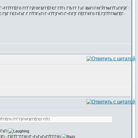
Г¬Г­ГҐГ­ГЁГ© Г­ГҐ ГўГ®Г§Г­ГЁГЄГ ГҐГІ. ГЂ Г­Г Г±Г·ВёГІ Г®ГЎГ№ГҐГ±ГІГўГ :
 ГЄ Г§Г ГЄГ«ГѕГ·Г ГҐГІГ±Гї Г¬ГҐГ¦Г¤Гі Г¬ГіГ¦Г·ГЁГ­Г®Г© ГЁ Г¦ГҐГ­Г№ГЁГ­
ҐГ­ГЁГ© Г­ГҐ ГўГ®Г§Г­ГЁГЄГ ГҐГІ.
 ГѕГІ
ј - ГўГҐГ°Г­Г®! (Г¬Г»Г±Г«ГҐГ­Г­Г®)