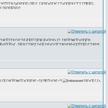
ГҐГ­Г­Г® ГµГ®ГІГїГІ. ГЌГі Г ГЈГ®Г±ГіГ¤Г Г°Г±ГІГўГ® Г”Г°Г Г­Г¶ГЁГї,
°Г ГЄГІГЁГЄГі?
Г°ГёГҐГ­Г­Г® Г¤Г°ГіГЈГЁГҐ ГўГ§ГЈГ«ГїГ¤Г» Г­Г Г®ГЎГ№ГҐГ±ГІГўГ®:
Г«ГҐГЎГ±Г . ГЌГ® Г°Г®Г¦Г Г«ГЁ Г¤Г«Гї ГЇГ°Г®Г¤Г®Г«Г¦ГҐГ­ГЁГї Г°Г®Г¤Г .
¤Г®Г© ГЁ Г®ГЎГ№ГҐГ±ГІГўГ®Г¬ Гў Г¶ГҐГ«Г®Г¬"?
Г€Г«ГЁ Г‚Г»,