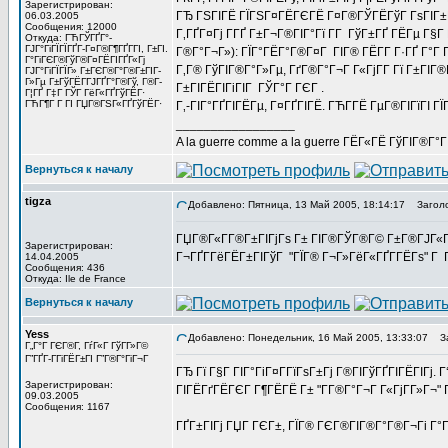
Зарегистрирован:
ГЂ ГЅГІГЁ ГЇГЅГ¤ГЁГЄГЁ Г¤Г®ГЎГЁГўГ ГѕГІГ±Гї 
06.03.2005
Сообщения: 12000
Г‚ГҐГ¤Гј Г­ГҐ Г±Г¬Г®ГІГ°Гї Г­Г ГўГ±ГҐ ГЁГµ Г§Г
Откуда: ГЋГЎГҐГ°-
ГЈГ°ГіГЇГЇГҐГ­-Г¤Г®Г¶ГҐГ­ГІ, Г±ГІ.
Г®Г°Г¬Г»): ГЇГ°ГЁГ°Г®Г¤Г ГІГ® ГЁГ­Г Г·ГҐ Г°Г 
Г°ГіГЄГ®ГўГ®Г¤ГЁГІГҐГ«Гј
Г‚Г® ГўГІГ®Г°Г»Гµ, ГґГ®Г°Г¬Г Г«ГјГ­Г Гї Г±ГІГ
ГЈГ°ГіГЇГЇГ» Г±ГЄГ®Г°Г®Г±ГІГ­
Г»Гµ Г±ГўГЁГ­ГЈГҐГ°Г®Гў, Г®Г­
Г±ГІГЁГІГіГІГ ГЎГ°Г ГЄГ .
Г¦ГҐ Г‡Г ГЎГ ГёГ«ГҐГўГЁГ·
ГЋГ¶Г Г ГІ ГЏГ®ГЅГ«ГҐГўГЁГ·
Г‚-ГІГ°ГҐГІГЁГµ, Г¤ГҐГІГЁ. ГЋГ­ГЁ ГµГ®ГІГїГІ ГЇ
_________________
A la guerre comme a la guerre ГЁГ«ГЁ ГўГІГ®Г°
Вернуться к началу
tigza
Добавлено: Пятница, 13 Май 2005, 18:14:17
Заголо
ГЏГ®Г«Г­Г®Г±ГІГјГѕ Г± ГІГ®ГЎГ®Г© Г±Г®ГЈГ«Г Г
Зарегистрирован:
Г¬ГҐГ­ГёГЁГ±ГІГўГ "ГЇГ® Г¬Г»ГёГ«ГҐГ­ГЁГѕ" Г 
14.04.2005
Сообщения: 436
Откуда: Ile de France
Вернуться к началу
Yess
Добавлено: Понедельник, 16 Май 2005, 13:33:07
За
Г„Г°Г ГЄГ®Г­, ГѓГ«Г ГўГ­Г»Г©
Г”ГҐГ­-ГГіГЁГ±ГІ Г”Г®Г°ГіГ¬Г
ГЂ Гї Г§Г ГІГ°ГіГ¤Г­ГїГѕГ±Гј Г®ГІГўГҐГІГЁГІГј.
Зарегистрирован:
ГІГЁГґГЁГЄГ Г¶ГЁГЁ Г± "Г­Г®Г°Г¬Г Г«ГјГ­Г»Г¬"
09.03.2005
Сообщения: 1167
ГҐГ±ГІГј ГЏГ ГЄГ±, ГЇГ® ГЄГ®ГІГ®Г°Г®Г¬Гі Г°Г