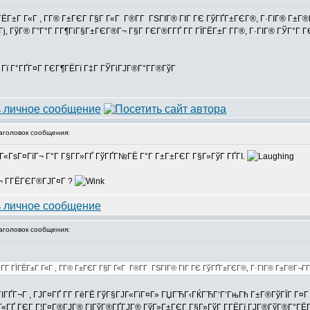
ЇГЁГ±Г Г«Г , Г­Г® Г±ГЄГ Г§Г Г«Г Г®Г­Г ГЅГІГ® ГІГ ГЄ ГўГҐГ±ГЄГ®, Г·ГІГ® Г±Г®
ІГј, ГўГ® Г”Г°Г Г­Г¶ГіГ§Г±ГЄГ®Г¬ Г§Г ГЄГ®Г­ГҐ Г­Г ГЇГЁГ±Г Г­Г®, Г·ГІГ® ГЎГ°Г
Г Гї Г°ГҐГ¤Г ГЄГ¶ГЁГї Г‡Г ГЎГіГЈГ®Г°Г­Г®ГўГ
головок сообщения:
Г«ГѕГ¤ГїГ¬ Г°Г Г§Г­Г»ГҐ ГўГҐГ№ГЁ Г°Г Г±Г±ГЄГ Г§Г»ГўГ ГҐГІ.
Г¬ Г­ГЁГЄГ®ГЈГ¤Г ?
головок сообщения:
Г­Г ГЇГЁГ±Г Г«Г , Г­Г® Г±ГЄГ Г§Г Г«Г Г®Г­Г ГЅГІГ® ГІГ ГЄ ГўГҐГ±ГЄГ®, Г·ГІГ® Г±Г®Г¬Г­Г
ї ГІГҐГ¬Г , ГЈГ¤ГҐ Г­Г ГёГЁ ГўГ§ГЈГ«ГїГ¤Г» ГЏГЋГ‹ГЌГЋГ‘Г’ГњГћ Г±Г®ГўГЇГ Г¤Г
±Г«ГҐ ГЄГ Г¦Г¤Г®ГЈГ® ГІГўГ®ГҐГЈГ® ГўГ»Г±ГЄГ Г§Г»ГўГ Г­ГЁГї ГЈГ®ГўГ®Г°ГЁГІГ