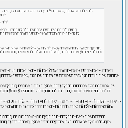
ГЎГ - Г¤Г ,Г± Г®ГЈГ«Г Г±Г­Г Г± Г‡Г ГЎГіГЈГ®Г¬, ГЁГ№ГіГІ ГЁГ¤ГҐГ­
®ГҐ?
«ГҐГҐ.
Г®Г­Г» - Г°Г Г§ГўГҐ Г¬Г®Г¦Г­Г® ГЁГ¬ Г§Г ГЇГ°ГҐГІГЁГІГј
±ГІГ Г­Г®ГўГїГІГјГ±Гї ГЈГ®Г¬Г®Г±ГҐГЄГ±ГіГ Г«Г Г¬ГЁ Гў
® Г¬Г Г«Г®, Г·ГІГ®ГЎГ» Г± ГіГѕГҐГ¦Г¤ВёГ­Г­Г®Г±ГІГјГѕ Г±ГЄГ Г§Г ГІГј,
Г­Г­Г®Г±ГІГј Г°Г®Г¤ГЁГІГҐГ«ГҐГ© ГЁГ«ГЁ , Г­ГҐГІ, Г±Г®ГўГҐГ°ГёГҐГ­Г­Г®
Г°Г®Г¤Г , Г ГЇГ®ГІГ®Г¬ ГЁ Г®ГЎГ№ГҐГ±ГІГўГ® Гў Г¶ГҐГ«Г®Г¬. Г’Г®ГІ
 Г¦ГҐГ­Г№ГЁГ­Г®Г©, ГЄГ ГЄ Г°Г Г§ ГЁ ГЇГ®ГЄГ Г§Г»ГўГ ГҐГІ Г·ГІГ® ГЅГІГ®
Г®ГўГ ГІГј ГЅГІГ® Г·ГіГ±ГІГўГ®, ГЁГ§ГўГҐГ±ГІГ­ГЁГ® ГЄГ ГЄГ®Г©. Г€,
Г±ГІГўГ® Гў ГЅГІГ®Г¬ Г­ГіГ¦Г¤Г ГҐГІГ±Гї. ГЏГ®Г±Г¬Г®ГІГ°ГЁГІГҐ Г­Г
¬Г®ГЈГіГІ ГЁГ¬ГҐГІГј Г¤ГҐГІГҐГ© Г­Г®Г°Г¬Г Г«ГјГ­Г»Г¬ ГЇГіГІВёГ¬, Г­Г® Г­
Г°Г»Г© Г®Г±ГІГ Г«Г±Гї ГЎГҐГ§ Г°Г®Г¤ГЁГІГҐГ«ГҐГ© ГЁ ГЎГ«ГЁГ§ГЄГЁГµ
ГЇГҐГ°Гј ГЁ ГЇГ°ГҐГ¤Г±ГІГ ГўГјГІГҐ Г±ГҐГўГҐ Г±Г®Г±ГІГ®ГїГ­ГЁГҐ
ГІГј Г§ГҐГ¬ГҐГ«Гј, ГўГ® Г”Г°Г Г­Г¶ГЁГѕ, Г¤Г ГҐГ№Вё Гў Г±ГҐГ¬ГјГѕ