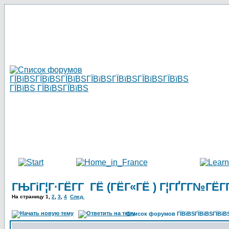
ГЊГіГ¦Г·ГЁГ­Г ГЁ (ГЁГ«ГЁ ) Г¦ГҐГ­Г№ГЁГ­Г
На страницу
1
,
2
,
3
,
4
След.
Список форумов ГЇВїВЅГЇВїВЅГЇВїВЅГ