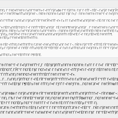
ЁГІГј. Г‘ Г®Г¤Г­Г®Г© Г±ГІГ°Г®Г­Г»-Г¬Г­ГҐ ГўГ±Вё Г°Г ГўГ­Г®. Г‡Г Г·ГҐГ¬ ГЁГ¬ Г±ГўГ Г¤Гј
­Г»Г¬" Г®ГЎГ№ГҐГ±ГІГўГ®Г¬. ГЌГ® ГЄГІГ® Г±ГЄГ Г§Г Г«,Г· ГІГ® Г®Г­Г® Г­Г®Г°Г¬Г Г«ГјГ­Г
і Г°ГҐГёГ ГѕГІГ±Гї ГўГ±ГҐ ГЇГ°Г®ГЎГ«ГҐГ¬Г» Г± Г­Г Г±Г«ГҐГ¤Г±ГІГўГ®Г¬ ГЁ ГІГ ГЄ Г¤Г Г
ГіГ¦Г¤ ГЁГ­Г±ГІГЁГ­ГЄГІ Г¬Г ГІГҐГ°ГЁГ­Г±ГІГўГ ГЁ Г®ГІГ¶Г®ГўГ±ГІГўГ . Г‘ Г®Г¤Г­Г®Г© Г±ГІГ°
ІГўГ®. ГЌГ® Г± Г¤Г°ГіГЈГ®Г© Г±ГІГ°Г®Г­Г» - ГЅГІГ® ГўГҐГ¤Гј Г¤ГҐГІГЁ! ГЌГ® Г¤ГҐГІГЁ Г
јГїГµ, Г®ГЎГ»Г·Г­Г® ГЈГ¤ГҐ Г®ГІГ±ГіГІГ±ГІГўГіГҐГІ ГЁГ«ГЁ Г¬Г ГІГј ГЁГ«ГЁ Г®ГІГҐГ¶.
 ГЁГµ Г°Г®Г¤ГЁГІГҐГ«ГҐГ©.
­Г® ГЁГ¬ГҐГІГј Г¤ГҐГІГҐГ© ГЈГ®Г¬Г®Г±ГҐГЄГ±ГіГ Г«Г Г¬. ГЌГ® ГўГ°ГҐГ¬ГҐГ­ГЁ ГЇГ°Г®ГёГ«Г
µ Г ГўГІГ®Г¬Г ГІГЁГ·ГҐГ±ГЄГЁ ГЇГ°ГЁГ­ГЁГ¬Г ГѕГІ Г±ГҐГЄГ±ГіГ Г«ГјГ­ГіГѕ Г­Г ГЇГ°Г ГўГ«ГҐ
 Г±ГҐГЄГ±.Г®Г°ГЁГҐГ­ГІГ Г¶ГЁГЁ.
 Г­Г®Г°Г¬Г Г«ГјГ­Г®ГҐ? Г„Г ГЁГ§ГўГҐГ±ГІГ­Г® ГЄГІГ®: Г±Г­Г Г·Г Г«Г ГЇГ°ГЁ
Г°ГЁГЄГҐ, ГЎГ°Г ГЄГЁ Г§Г ГЄГ«ГѕГ·Г ГѕГІГ±Гї Г¬ГҐГ¦Г¤Гі Г¬ГіГ¦Г·ГЁГ­Г®Г© ГЁ
ГҐ ГҐГ±ГІГј Г®ГІГЄГ«Г®Г­ГҐГ­ГЁГҐ Г®ГІ Г­Г®Г°Г¬Г».
...Г…Г±ГІГј ГўГҐГЄГ Г¬ГЁ ГЇГ°Г®ГўГҐГ°ГҐГ­Г­Г»Г© Г±ГЇГ®Г±Г®ГЎ Г°ГҐГ Г«ГЁГ§
 Г°ГҐГ Г«ГЁГ§Г Г¶ГЁГѕ Г®Г·ГҐГ­Гј Г¤Г Г¦ГҐ Г¬Г®Г¦Г­Г®....ГЄГ®ГЈГ¤Г Г®ГЎГ№ГҐ
Г±ГўГ®Вё Г·ГіГўГ±ГІГўГ® ГЇГ°Г®ГІГЁГўГ®ГҐГ±ГІГҐГ±ГІГўГҐГ­Г­Г»Г¬ ГЇГіГІВёГ¬: Г
ГўГ ГІГј. ГЂ Г Г¤Г ГЇГІГЁГ°Г®ГўГ ГІГј ГЄГ®ГЈГ®? ГђГҐГЎВёГ­ГЄГ , ГЄГ®ГІГ®
Ё? Г’Г ГЄГЁГµ ГЄГ°Г Г©Г­ГҐ Г¬Г Г«Г® ГЁ Г­ГҐ Г® Г­ГЁГµ Г°ГҐГ·Гј.
ЈГ®: Г¤ГҐГІГҐГ© ГЁГ§ Г±ГІГ°Г Г­ ГІГ°ГҐГІГјГҐГЈГ® Г¬ГЁГ°Г . ГЌГі ГўГ®ГІ ГІГҐ
Г ГѕГІГ±Гї/ГЇГ°Г®Г¤Г ГѕГІ/oГІГ¤Г ГѕГІ Г±ГўГ®ГҐ Г¤ГЁГІГї Г§Г ГІГ°ГЁГ¤ГҐГўГї