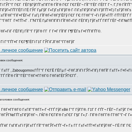
ГЎГ°Г ГЄГ ГЁГ§ГўГҐГ±ГІГ­Г® ГЇГ® ГЄГ ГЄГЁГ¬ ГЇГ°ГЁГ·ГЁГ­Г Г¬. Г‚Г® ГЇГҐГ°Г
 ГїГўГ«ГҐГ­ГЁГї ГЁ ГЎГ ГµГўГ Г«ГјГ±ГІГўГ® Г·ГіГ±ГІГўГіГѕГІ ГўГҐГ¤Гј Г±ГўГ®Гѕ 
Г±ГЇГ®Г°ГїГ¤ГЁГ«Г Г±Гј ГЇГ®Г«Г®Г¦ГЁГў ГЄГ ГЄ Г­Г®Г°Г¬Гі ГўГ«ГҐГ·ГҐГ­ГЁГҐ Г¬
®Г°Г®Г­Г Г¤ГҐГ«Г . ГЋГ­ГЁ ГµГ®ГІГїГІ ГЇГ®Г«ГіГ·ГЁГІГј ГўГ±ГҐ ГІГҐ ГЁГ¬ГіГ№Г
Г®Г«ГіГ·ГЁГІГј ГЇГ°Г ГўГ® Г­Г Г Г¤Г ГЇГІГ Г¶ГЁГѕ Г¤ГҐГІГҐГ©.
Г Гї Г°ГҐГ¤Г ГЄГ¶ГЁГї Г‡Г ГЎГіГЈГ®Г°Г­Г®ГўГ
вок сообщения:
±Г­Г , Zabougornov.ГЃГ°Г ГЄГЁ ГЁГµ Г¬Г®ГЈГіГІ ГЎГ»ГІГј Г®ГЇГ Г±Г­Г» Г¤Г«Гї
Г­ГҐ ГЇГ® ГЇГ°ГЁГ°Г®Г¤Г­Г®Г© Г®ГёГЁГЎГЄГҐ .
головок сообщения:
 Г‘ Г®Г¤Г­Г®Г© Г±ГІГ°Г®Г­Г»-Г¬Г­ГҐ ГўГ±Вё Г°Г ГўГ­Г®. Г‡Г Г·ГҐГ¬ ГЁГ¬ Г±ГўГ 
 Г®ГЎГ№ГҐГ±ГІГўГ®Г¬. ГЌГ® ГЄГІГ® Г±ГЄГ Г§Г Г«,Г· ГІГ® Г®Г­Г® Г­Г®Г°Г¬Г Г«
ҐГёГ ГѕГІГ±Гї ГўГ±ГҐ ГЇГ°Г®ГЎГ«ГҐГ¬Г» Г± Г­Г Г±Г«ГҐГ¤Г±ГІГўГ®Г¬ ГЁ ГІГ ГЄ 