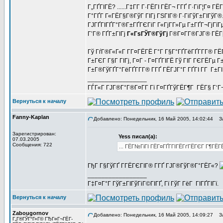
Г„ГҐГІГЁ? ......Г‡Г­Г Г·ГЁГІ ГЁГ¬ Г­ГҐ Г·ГіГ¦Г¤
Г°ГҐГ Г«ГЁГ§Г®ГўГ ГІГј ГЅГІГ® Г·ГіГўГ±ГІГўГ®
ГЈГҐГІГҐГ°Г®Г±ГҐГЄГіГ Г«ГјГ­Г»Гµ Г±ГҐГ¬ГјГїГµ
Г’Г® ГҐГ±ГІГј
Г«ГѕГЎГ®ГўГј
Г®Г¤Г­Г®ГЈГ® ГЁГ
Гў ГѓГ®Г«Г«Г Г­Г¤ГЁГЁ Г°Г Г§Г°ГҐГёГҐГ­Г­Г® Г
Г±ГЄГ Г§Г ГІГј, Г¤Г - Г¤ГҐГІГЁ Гў ГІГ ГЄГЁГµ Г
Г±Г®ГўГҐГ°ГёГҐГ­Г­Г® Г­ГҐ ГЁГЈГ°Г ГҐГІ Г­Г Г±
_________________
ГЃГ«Г ГЈГ®Г°Г®Г¤Г­Г Гї Г¤ГҐГўГЁГ¶Г ГЁГ§ Г‘Г
Вернуться к началу
Fanny-Kaplan
Добавлено: Понедельник, 16 Май 2005, 14:02:44
За
Зарегистрирован:
Yess писал(а):
07.03.2005
Сообщения: 722
... ГЁГ№ГіГІ ГЁГ¤ГҐГ­ГІГЁГґГЁГЄГ Г¶ГЁГЁ
ГђГ Г§ГўГҐ Г­ГЁГЄГІГ® Г­ГҐ ГЈГ®ГўГ®Г°ГЁГ«?
_________________
Г‡Г¤Г°Г ГўГ±ГІГўГіГ©ГІГҐ, Гї ГўГ ГёГ ГІГҐГІГї.
Вернуться к началу
Zabougornov
Добавлено: Понедельник, 16 Май 2005, 14:09:27
За
Г„Г®ГЎГ°Г»Г© ГЂГ¤Г¬ГЁГ­