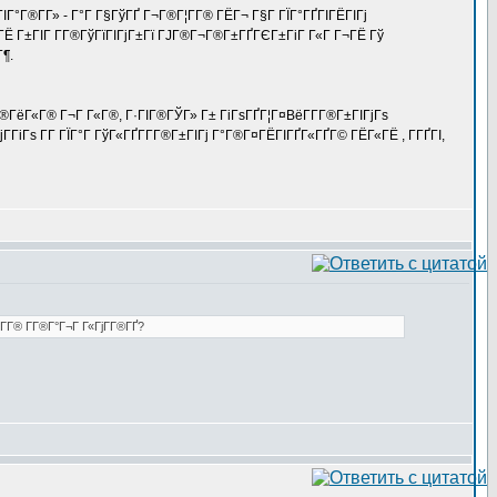
ГІГ°Г®Г­Г» - Г°Г Г§ГўГҐ Г¬Г®Г¦Г­Г® ГЁГ¬ Г§Г ГЇГ°ГҐГІГЁГІГј
ІГЁ Г±ГІГ Г­Г®ГўГїГІГјГ±Гї ГЈГ®Г¬Г®Г±ГҐГЄГ±ГіГ Г«Г Г¬ГЁ Гў
¶.
®ГёГ«Г® Г¬Г Г«Г®, Г·ГІГ®ГЎГ» Г± ГіГѕГҐГ¦Г¤ВёГ­Г­Г®Г±ГІГјГѕ
ГіГѕ Г­Г ГЇГ°Г ГўГ«ГҐГ­Г­Г®Г±ГІГј Г°Г®Г¤ГЁГІГҐГ«ГҐГ© ГЁГ«ГЁ , Г­ГҐГІ,
­Г® Г­Г®Г°Г¬Г Г«ГјГ­Г®ГҐ?