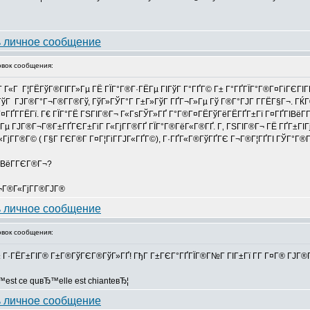
вок сообщения:
Г«Г Г¦ГЁГўГ®ГІГ­Г»Гµ ГЁ ГЇГ°Г®Г·ГЁГµ ГІГўГ Г°ГҐГ© Г± Г°ГҐГЇГ°Г®Г¤ГіГЄГІГ
ГўГ ГЈГ®Г°Г¬Г®Г­Г®Гў, ГўГ»ГЎГ°Г Г±Г»ГўГ ГҐГ¬Г»Гµ Гў Г®Г°ГЈГ Г­ГЁГ§Г¬. ГЌ
ГҐГ­ГЁГї. Г€ ГЇГ°ГЁ ГЅГІГ®Г¬ Г«ГѕГЎГ»ГҐ Г°Г®Г¤ГЁГўГёГЁГҐГ±Гї Г¤ГҐГІВёГ­
ЁГµ ГЈГ®Г¬Г®Г±ГҐГЄГ±ГіГ Г«ГјГ­Г®ГҐ ГЇГ°Г®ГёГ«Г®ГҐ. Г‚ ГЅГІГ®Г¬ ГЁ ГҐГ±ГІГ
«ГјГ­Г®Г© ( Г§Г ГЄГ®Г­ Г¤Г¦ГіГ­ГЈГ«ГҐГ©), Г·ГҐГ«Г®ГўГҐГЄ Г¬Г®Г¦ГҐГІ ГЎГ°Г®
ГЎВёГ­ГЄГ®Г¬?
¬Г®Г«ГјГ­Г®ГЈГ®
вок сообщения:
Г± Г·ГЁГ±ГІГ® Г±Г®ГўГЄГ®ГўГ»ГҐ! ГђГ Г±ГЄГ°ГҐГЇГ®Г№Г ГІГ±Гї Г­Г Г¤Г® ГЈГ®Г
Ђ™est ce quвЂ™elle est chianteвЂ¦