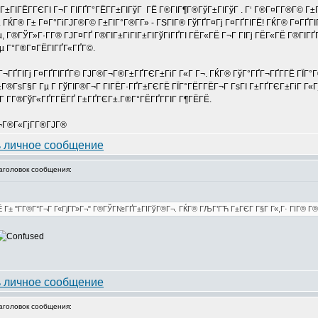
 ГЁГ­Г±ГІГЁГ­ГЄГІ Г¬Г ГІГҐГ°ГЁГ­Г±ГІГўГ ГЁ Г®ГІГ¶Г®ГўГ±ГІГўГ . Г‘ Г®Г¤Г­Г®Г© Г±
. ГЌГ® Г± Г¤Г°ГіГЈГ®Г© Г±ГІГ°Г®Г­Г» - ГЅГІГ® ГўГҐГ¤Гј Г¤ГҐГІГЁ! ГЌГ® Г¤ГҐГ
, Г®ГЎГ»Г·Г­Г® ГЈГ¤ГҐ Г®ГІГ±ГіГІГ±ГІГўГіГҐГІ ГЁГ«ГЁ Г¬Г ГІГј ГЁГ«ГЁ Г®ГІГҐГ
µ Г°Г®Г¤ГЁГІГҐГ«ГҐГ©.
ЁГ¬ГҐГІГј Г¤ГҐГІГҐГ© ГЈГ®Г¬Г®Г±ГҐГЄГ±ГіГ Г«Г Г¬. ГЌГ® ГўГ°ГҐГ¬ГҐГ­ГЁ ГЇГ°Г
±Г®ГѕГ§Г Гµ Г ГўГІГ®Г¬Г ГІГЁГ·ГҐГ±ГЄГЁ ГЇГ°ГЁГ­ГЁГ¬Г ГѕГІ Г±ГҐГЄГ±ГіГ Г«ГјГ­
ГІГ Г­Г®ГўГ«ГҐГ­ГЁГҐ Г±ГҐГЄГ±.Г®Г°ГЁГҐГ­ГІГ Г¶ГЁГЁ.
¬Г®Г«ГјГ­Г®ГЈГ®
головок сообщения:
 Г± "Г­Г®Г°Г¬Г Г«ГјГ­Г»Г¬" Г®ГЎГ№ГҐГ±ГІГўГ®Г¬. ГЌГ® ГЉГ’ГЋ Г±ГЄГ Г§Г Г«,Г· ГІГ® Г®Г
головок сообщения: