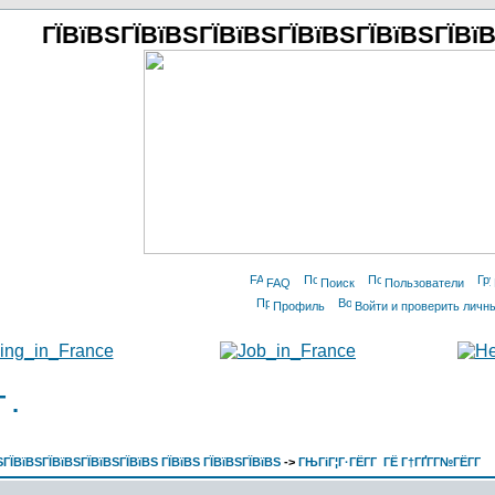
ГЇВїВЅГЇВїВЅГЇВїВЅГЇВїВЅГЇВїВЅГЇВїВ
FAQ
Поиск
Пользователи
Профиль
Войти и проверить личн
 .
ЇВїВЅГЇВїВЅГЇВїВЅГЇВїВЅ ГЇВїВЅ ГЇВїВЅГЇВїВЅ
->
ГЊГіГ¦Г·ГЁГ­Г ГЁ Г†ГҐГ­Г№ГЁГ­Г