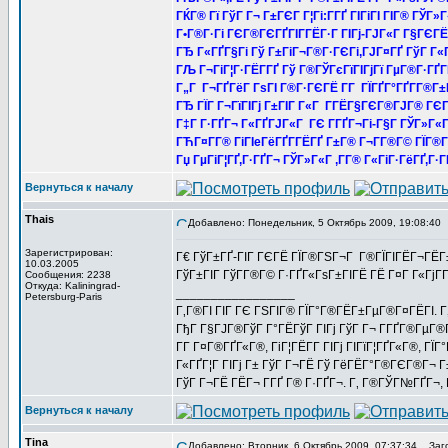
ГЌГ® Гї ГўГ Г¬ Г±ГЄГ Г¦Гі:Г­ГҐ ГІГіГІ ГІГ® ГЎГ»
Г•Г®Г·Гі ГЄГ®ГЄГҐГІГ­ГЁГ·Г ГІГј-ГЈГ«Г Г§ГЄГЁ
ГЂ Г«ГҐГ§Гі Гў Г±ГіГ¬Г®Г·ГЄГі,ГЈГ¤ГҐ ГўГ Г
ГЉ Г¬ГіГ¦Г·ГЁГ­ГҐ Гў Г®ГЎГєГїГІГјГї ГµГ®Г·ГҐГ
Г„Г Г¬ГҐГёГ ГѕГІ Г®Г·ГЄГЁ Г­Г ГЇГҐГ°ГҐГ­Г®Г±
ГЂ ГЇГ Г¬ГїГІГј Г±ГІГ Г«Г Г­ГЁГ§ГЄГ®ГЈГ® ГЄГ
Г‡Г Г·ГҐГ¬ Г«ГҐГЈГ«Г ГЄ Г­ГҐГ¬Гі-Г§Г ГЎГ»Г«Г
ГЋГ¤Г­Г® ГіГІeГёГҐГ­ГЁГҐ Г±Г® Г¬Г­Г®Г© ГЇГ®
Гџ ГµГіГ¦ГҐ,Г·ГҐГ¬ ГЎГ»Г«Г ,Г­Г® Г«ГіГ·ГёГҐ,Г·Г
Вернуться к началу
Thais
Добавлено: Понедельник, 5 Октябрь 2009, 19:08:40
Зарегистрирован:
Г€ ГўГ±ГҐ-ГІГ ГЄГЁ ГЇГ®ГЅГ¬Г Г®ГЇГІГЁГ¬ГЁГ±
10.03.2005
ГўГ±ГІГ ГўГ­Г®Г© Г·ГҐГ«ГѕГ±ГІГЁ ГЁ Г¤Г Г«Гј
Сообщения: 2238
Откуда: Kaliningrad-
_________________
Petersburg-Paris
Г‚Г®ГІ ГІГ ГЄ ГЅГІГ® ГЇГ°Г®ГЁГ±ГµГ®Г¤ГЁГІ. Г‚
ГђГ Г§ГЈГ®ГўГ Г°ГЁГўГ ГІГј ГўГ Г¬ Г­ГҐГ®ГµГ®ГІГ
Г­Г Г¤Г®ГҐГ«Г®, ГіГ¦ГЁГ­Г ГІГј ГІГїГ¦ГҐГ«Г®, Г
Г«ГҐГ¦Г ГІГј Г± ГўГ Г¬ГЁ Гў ГёГЁГ°Г®ГЄГ®Г¬ Г±
ГўГ Г¬ГЁ ГЁГ¬ Г­ГҐ Г® Г·ГҐГ¬. Г‚ Г®ГЎГ№ГҐГ¬, Г
Вернуться к началу
Tina
Добавлено: Вторник, 6 Октябрь 2009, 07:37:34
Заго