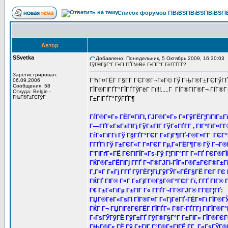
Список форумов ГЇВїВЅГЇВїВЅГЇВїВЅГЇВ
Автор
SSvetka
Добавлено: Понедельник, 5 Октябрь 2009, 16:30:03
ГўГ®Г§Г°Г Г±ГІ ГҐГ№Вё Г±ГІГ°Г ГёГ­ГҐГҐ?
Зарегистрирован:
ГЋГ¤ГЁГ­ Г§Г­Г ГЄГ®Г¬Г»Г© Гў ГЊГ®Г±ГЄГўГҐ Г
06.09.2006
Сообщения: 58
ГЇГ®ГІГҐГ°ГЇГҐГўГёГ Гї!!!.....Г ГЇГ®ГІГ®Г¬ ГЇГ®
Откуда: Belgie -
ГЊГ®Г±ГЄГўГ
Г±ГІГҐГ°ГўГҐГ¶
ГѓГ®Г¤Г» ГЁГ¤ГіГІ, ГЈГ®Г¤Г» Г¤ГўГЁГ¦ГіГІГ±Гї
Г—ГҐГ«ГѕГ±ГІГј ГўГ±ГІГ ГўГ«ГҐГ­Г , ГІГ°ГіГ¤Г­Г
ГѓГ«ГїГ­Гі Гў Г§ГҐГ°ГЄГ Г«ГјГ¶ГҐ-Г®Г¤Г­Г ГЄГ°Г
ГГҐГї Гў Г±ГЄГ«Г Г¤ГЄГ Гµ,Г«ГЁГ¶Г® Гў Г¬Г®
Г’ГіГґГ«ГЁ ГЄГіГЇГ«Гѕ-Гў Г¦ГіГ°Г­Г Г«ГҐ ГЄГ®ГЇ
ГЌГ®Г±ГЁГІГј Г­ГҐ Г¬Г®ГЈГі-ГЇГ«Г®Г±ГЄГ®Г±Г
Г‚Г¤Г Г«Гј Г­ГҐ ГўГЁГ¦Гі,ГўГЎГ«ГЁГ§ГЁ ГЄГ ГЄ 
ГЌГҐ ГІГ® Г¤Г Г«ГјГ­Г®Г§Г®Г°ГЄГ Гї, Г­ГҐ ГІГ®
Г€ Г±Г«ГіГµ Г±ГІГ Г« Г­ГҐГ¬Г­Г®ГЈГ® Г­ГЁГ¦ГҐ:
ГЏГ®ГёГ«ГѕГІ ГЇГ®Г¤Г Г«ГјГёГҐ-ГЁГ¤Гі ГЇГ®ГЎ
ГЌГ Г¬ ГЏГіГёГЄГЁГ­ ГЇГҐГ« Г®Г·ГҐГ­Гј ГіГЇГ®Г°
Г‹ГѕГЎГўГЁ ГўГ±ГҐ ГўГ®Г§Г°Г Г±ГІГ» ГЇГ®ГЄГ®
ГЊГ®Г«,ГЁ Гў Г±ГІГ Г°Г®Г±ГІГЁ Г­Г Г«ГѕГЎГ®Г