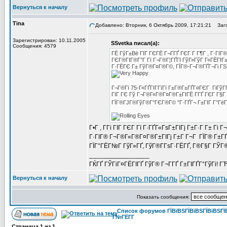
Вернуться к началу
Tina
Добавлено: Вторник, 6 Октябрь 2009, 17:21:21
Заго
Зарегистрирован: 10.11.2005
SSvetka писал(а):
Сообщения: 4579
ГЁ ГўГ±Вё ГІГ ГЄГЁ Г¬Г­ГҐ ГЄГ Г Г¶Г , Г·ГІГ® 
ГЄГ®ГІГ®Г°Г Гї Г¬Г®Г¦ГҐГІ ГўГ»ГўГ Г«ГЁГІГ±Гї
Г·ГЁГЄ Г± ГўГ®Г¤Г®Г©, ГЇГ®-Г¬Г®ГҐГ¬Гі ГЅГ
Г¬Г®Гї 75-Г«ГҐГІГ­ГїГї Г±Г®Г±ГҐГ¤ГЄГ ГіГўГ
ГІГ ГЄ Гў Г¬Г®Г«Г®Г¤Г®Г±ГІГЁ Г­ГҐ ГЄГ Г§Г
ГЇГ®ГЈГ®ГўГ®Г°ГЄГ®Г© "Г·ГҐГ¬ Г±ГІГ Г°ГёГј
Г•Г , Г­Гі ГІГ ГЄГ Гї Г·ГҐГ«ГѕГ±ГІГј Г±Г·Г Г± Гі
Г·ГІГ® Г¬Г®Г«Г®Г¤Г®Г±ГІГј Г±Г Г¬Г ГЇГ® Г±ГҐГ
ГЇГ°ГЁГ№Г ГўГ»ГҐ, ГўГ®Г­ГѕГ·ГЁГҐ, Г®Г§Г ГЎГ®
_________________
ГЌГҐ ГЎГіГ¤ГЁГІГҐ ГўГ® Г¬Г­ГҐ Г±ГІГҐГ°ГўГі! ГЋГ
Вернуться к началу
Показать сообщения:
Список форумов ГЇВїВЅГЇВїВЅГЇВїВЅГЇВ
Г№ГЁГ­Г
Страница
1
из
1