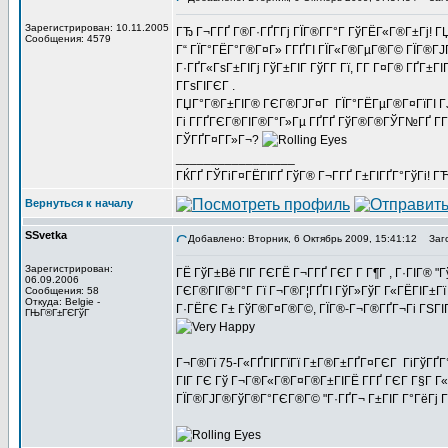
Зарегистрирован: 10.11.2005
ГЂ Г¬Г­ГҐ Г®Г·ГҐГ­Гј ГЇГ®Г­Г°Г ГўГЁГ«Г®Г±Гј! 
Сообщения: 4579
Г“ ГЇГ°ГЁГ°Г®Г¤Г» Г­ГҐГІ ГЇГ«Г®ГµГ®Г© ГЇГ®Г
Г·ГҐГ«ГѕГ±ГІГј ГўГ±ГІГ ГўГ­Г Гї, Г­Г Г¤Г® ГҐГ±ГІГ
ГГѕГІГЄГ .
ГЏГ°Г®Г±ГІГ® ГЄГ®ГЈГ¤Г ГЇГ°ГЁГµГ®Г¤ГїГІ ГЈГ
Гі Г­ГҐГЄГ®ГІГ®Г°Г»Гµ ГҐГҐ ГўГ®Г®ГЎГ№ГҐ Г­Г
ГЎГҐГ¤Г­Г»Г¬?
_________________
ГЌГҐ ГЎГіГ¤ГЁГІГҐ ГўГ® Г¬Г­ГҐ Г±ГІГҐГ°ГўГі! ГЋГ
Вернуться к началу
SSvetka
Добавлено: Вторник, 6 Октябрь 2009, 15:41:12
Заго
Зарегистрирован:
ГЁ ГўГ±Вё ГІГ ГЄГЁ Г¬Г­ГҐ ГЄГ Г Г¶Г , Г·ГІГ® "Г
06.09.2006
ГЄГ®ГІГ®Г°Г Гї Г¬Г®Г¦ГҐГІ ГўГ»ГўГ Г«ГЁГІГ±Гї Г
Сообщения: 58
Откуда: Belgie -
Г·ГЁГЄ Г± ГўГ®Г¤Г®Г©, ГЇГ®-Г¬Г®ГҐГ¬Гі ГЅГІ
ГЊГ®Г±ГЄГўГ
Г¬Г®Гї 75-Г«ГҐГІГ­ГїГї Г±Г®Г±ГҐГ¤ГЄГ ГіГўГҐГ
ГІГ ГЄ Гў Г¬Г®Г«Г®Г¤Г®Г±ГІГЁ Г­ГҐ ГЄГ Г§Г Г
ГЇГ®ГЈГ®ГўГ®Г°ГЄГ®Г© "Г·ГҐГ¬ Г±ГІГ Г°ГёГј Г