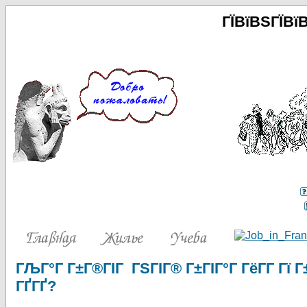
ГЇВїВЅГЇВї
ГЉГ°Г Г±Г®ГІГ ГЅГІГ® Г±ГІГ°Г ГёГ­Г Гї 
ГҐГҐ?