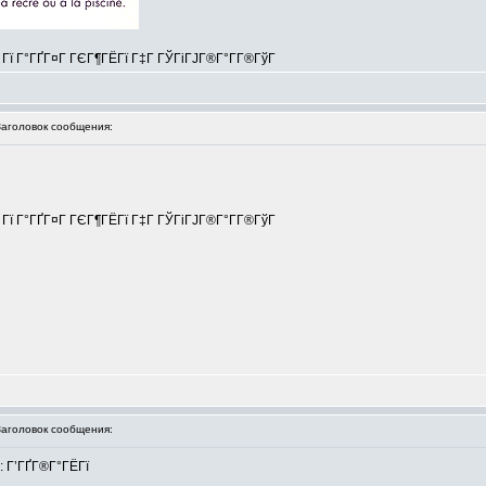
Г Гї Г°ГҐГ¤Г ГЄГ¶ГЁГї Г‡Г ГЎГіГЈГ®Г°Г­Г®ГўГ
головок сообщения:
Г Гї Г°ГҐГ¤Г ГЄГ¶ГЁГї Г‡Г ГЎГіГЈГ®Г°Г­Г®ГўГ
головок сообщения:
: Г’ГҐГ®Г°ГЁГї