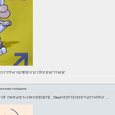
Г Гї Г°ГҐГ¤Г ГЄГ¶ГЁГї Г‡Г ГЎГіГЈГ®Г°Г­Г®ГўГ
головок сообщения:
 ГЇГ Г®ГІГ±ГІГ Г« Г®ГІ Г¦ГЁГ§Г­ГЁ....Titeuf ГіГ¦ГҐ Гў ГЄГіГ°Г±ГҐ Г¤ГҐГ«Г ....