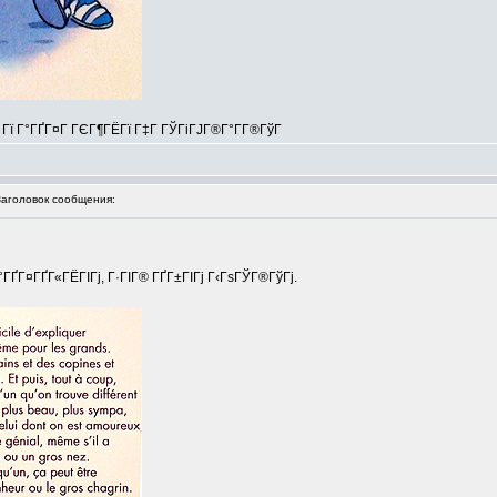
Г Гї Г°ГҐГ¤Г ГЄГ¶ГЁГї Г‡Г ГЎГіГЈГ®Г°Г­Г®ГўГ
головок сообщения:
Г°ГҐГ¤ГҐГ«ГЁГІГј, Г·ГІГ® ГҐГ±ГІГј Г‹ГѕГЎГ®ГўГј.