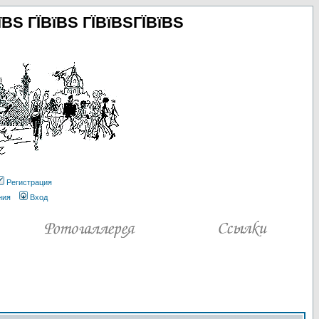
їВЅ ГЇВїВЅ ГЇВїВЅГЇВїВЅ
Регистрация
ния
Вход