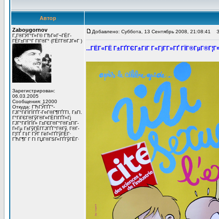
Автор
Zabougornov
Добавлено: Суббота, 13 Сентябрь 2008, 21:08:41
За
Г„Г®ГЎГ°Г»Г© ГЂГ¤Г¬ГЁГ­
ГЁГ±ГІГ°Г ГІГ®Г° (ГЁГ­Г®ГЈГ¤Г )
...ГЁГ«ГЁ Г±ГҐГЄГ±ГіГ Г«ГјГ­Г»ГҐ ГЇГ®ГµГ®Г¦Г¤
Зарегистрирован:
06.03.2005
Сообщения: 12000
Откуда: ГЋГЎГҐГ°-
ГЈГ°ГіГЇГЇГҐГ­-Г¤Г®Г¶ГҐГ­ГІ, Г±ГІ.
Г°ГіГЄГ®ГўГ®Г¤ГЁГІГҐГ«Гј
ГЈГ°ГіГЇГЇГ» Г±ГЄГ®Г°Г®Г±ГІГ­
Г»Гµ Г±ГўГЁГ­ГЈГҐГ°Г®Гў, Г®Г­
Г¦ГҐ Г‡Г ГЎГ ГёГ«ГҐГўГЁГ·
ГЋГ¶Г Г ГІ ГЏГ®ГЅГ«ГҐГўГЁГ·