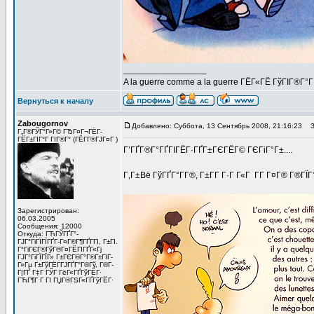
_________________
A la guerre comme a la guerre ГЁГ«ГЁ ГўГІГ®Г°
Вернуться к началу
Zabougornov
Добавлено: Суббота, 13 Сентябрь 2008, 21:16:23
За
Г„Г®ГЎГ°Г»Г© ГЂГ¤Г¬ГЁГ­
ГЁГ±ГІГ°Г ГІГ®Г° (ГЁГ­Г®ГЈГ¤Г )
Г’ГҐГ®Г°ГҐГІГЁГ·ГҐГ±ГЄГЁГ© ГЄГіГ°Г±....
Г‚Г±Вё ГўГҐГ°Г­Г®, Г±Г­Г Г·Г Г«Г Г­Г Г¤Г® Г®ГЇ
Зарегистрирован:
06.03.2005
Сообщения: 12000
Откуда: ГЋГЎГҐГ°-
ГЈГ°ГіГЇГЇГҐГ­-Г¤Г®Г¶ГҐГ­ГІ, Г±ГІ.
Г°ГіГЄГ®ГўГ®Г¤ГЁГІГҐГ«Гј
ГЈГ°ГіГЇГЇГ» Г±ГЄГ®Г°Г®Г±ГІГ­
Г»Гµ Г±ГўГЁГ­ГЈГҐГ°Г®Гў, Г®Г­
Г¦ГҐ Г‡Г ГЎГ ГёГ«ГҐГўГЁГ·
ГЋГ¶Г Г ГІ ГЏГ®ГЅГ«ГҐГўГЁГ·