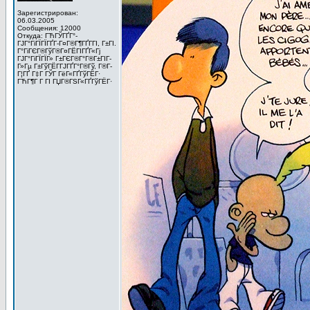
Зарегистрирован:
06.03.2005
Сообщения: 12000
Откуда: ГЋГЎГҐГ°-
ГЈГ°ГіГЇГЇГҐГ­-Г¤Г®Г¶ГҐГ­ГІ, Г±ГІ.
Г°ГіГЄГ®ГўГ®Г¤ГЁГІГҐГ«Гј
ГЈГ°ГіГЇГЇГ» Г±ГЄГ®Г°Г®Г±ГІГ­
Г»Гµ Г±ГўГЁГ­ГЈГҐГ°Г®Гў, Г®Г­
Г¦ГҐ Г‡Г ГЎГ ГёГ«ГҐГўГЁГ·
ГЋГ¶Г Г ГІ ГЏГ®ГЅГ«ГҐГўГЁГ·