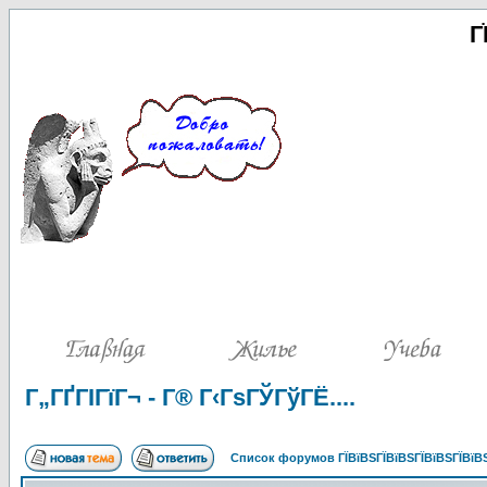
Г
Г„ГҐГІГїГ¬ - Г® Г‹ГѕГЎГўГЁ....
Список форумов ГЇВїВЅГЇВїВЅГЇВїВЅГЇВїВЅ