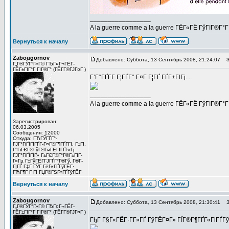
_________________
A la guerre comme a la guerre ГЁГ«ГЁ ГўГІГ®Г°
Вернуться к началу
Zabougornov
Добавлено: Суббота, 13 Сентябрь 2008, 21:24:07
За
Г„Г®ГЎГ°Г»Г© ГЂГ¤Г¬ГЁГ­
ГЁГ±ГІГ°Г ГІГ®Г° (ГЁГ­Г®ГЈГ¤Г )
Г’Г°ГҐГ­Г Г¦ГҐГ° Г¤Г Г¦ГҐ ГҐГ±ГІГј....
_________________
A la guerre comme a la guerre ГЁГ«ГЁ ГўГІГ®Г°
Зарегистрирован:
06.03.2005
Сообщения: 12000
Откуда: ГЋГЎГҐГ°-
ГЈГ°ГіГЇГЇГҐГ­-Г¤Г®Г¶ГҐГ­ГІ, Г±ГІ.
Г°ГіГЄГ®ГўГ®Г¤ГЁГІГҐГ«Гј
ГЈГ°ГіГЇГЇГ» Г±ГЄГ®Г°Г®Г±ГІГ­
Г»Гµ Г±ГўГЁГ­ГЈГҐГ°Г®Гў, Г®Г­
Г¦ГҐ Г‡Г ГЎГ ГёГ«ГҐГўГЁГ·
ГЋГ¶Г Г ГІ ГЏГ®ГЅГ«ГҐГўГЁГ·
Вернуться к началу
Zabougornov
Добавлено: Суббота, 13 Сентябрь 2008, 21:30:41
За
Г„Г®ГЎГ°Г»Г© ГЂГ¤Г¬ГЁГ­
ГЁГ±ГІГ°Г ГІГ®Г° (ГЁГ­Г®ГЈГ¤Г )
ГђГ Г§Г«ГЁГ·Г­Г»ГҐ ГўГЁГ¤Г» ГЇГ®Г¶ГҐГ«ГіГҐГў