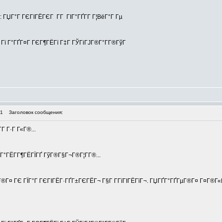
 ГЏГ°Г ГЄГІГЁГЄГ Г­Г ГІГ°ГҐГ­Г Г¦ВёГ°Г Гµ
Г Гї Г°ГҐГ¤Г ГЄГ¶ГЁГї Г‡Г ГЎГіГЈГ®Г°Г­Г®ГўГ
21
Заголовок сообщения:
Г Г·Г Г«Г®...
ЇГ°ГЁГ­Г¶ГЁГЇГҐ ГўГ®Г§Г¬Г®Г¦Г­Г®...
Г¤ ГЄ ГЇГ°Г ГЄГІГЁГ·ГҐГ±ГЄГЁГ¬ Г§Г Г­ГїГІГЁГїГ¬. ГЏГҐГ°ГҐГµГ®Г¤ Г¤Г®Г«Г¦ГҐГ­