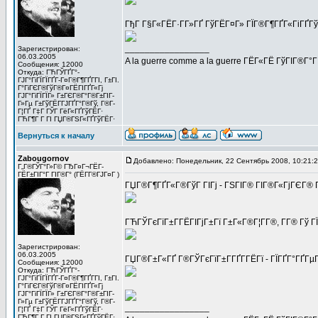
ГђГ Г§Г«ГЁГ·Г­Г»ГҐ ГўГЁГ¤Г» ГЇГ®Г¶ГҐГ«ГіГҐГў:
_________________
Зарегистрирован:
06.03.2005
A la guerre comme a la guerre ГЁГ«ГЁ ГўГІГ®Г°
Сообщения: 12000
Откуда: ГЋГЎГҐГ°-
ГЈГ°ГіГЇГЇГҐГ­-Г¤Г®Г¶ГҐГ­ГІ, Г±ГІ.
Г°ГіГЄГ®ГўГ®Г¤ГЁГІГҐГ«Гј
ГЈГ°ГіГЇГЇГ» Г±ГЄГ®Г°Г®Г±ГІГ­
Г»Гµ Г±ГўГЁГ­ГЈГҐГ°Г®Гў, Г®Г­
Г¦ГҐ Г‡Г ГЎГ ГёГ«ГҐГўГЁГ·
ГЋГ¶Г Г ГІ ГЏГ®ГЅГ«ГҐГўГЁГ·
Вернуться к началу
Zabougornov
Добавлено: Понедельник, 22 Сентябрь 2008, 10:21:
Г„Г®ГЎГ°Г»Г© ГЂГ¤Г¬ГЁГ­
ГЁГ±ГІГ°Г ГІГ®Г° (ГЁГ­Г®ГЈГ¤Г )
ГЏГ®Г¶ГҐГ«Г®ГўГ ГІГј - ГЅГІГ® ГІГ®Г«ГјГЄГ® Г­
ГЋГЎГєГїГ±Г­ГЁГІГјГ±Гї Г±Г«Г®Г¦Г­Г®, Г­Г® Гў Г
Зарегистрирован:
06.03.2005
ГЏГ®Г±Г«ГҐ Г®ГЎГєГїГ±Г­ГҐГ­ГЁГї - ГЇГҐГ°ГҐГµГ®
Сообщения: 12000
Откуда: ГЋГЎГҐГ°-
ГЈГ°ГіГЇГЇГҐГ­-Г¤Г®Г¶ГҐГ­ГІ, Г±ГІ.
Г°ГіГЄГ®ГўГ®Г¤ГЁГІГҐГ«Гј
ГЈГ°ГіГЇГЇГ» Г±ГЄГ®Г°Г®Г±ГІГ­
Г»Гµ Г±ГўГЁГ­ГЈГҐГ°Г®Гў, Г®Г­
_________________
Г¦ГҐ Г‡Г ГЎГ ГёГ«ГҐГўГЁГ·
ГЋГ¶Г Г ГІ ГЏГ®ГЅГ«ГҐГўГЁГ·