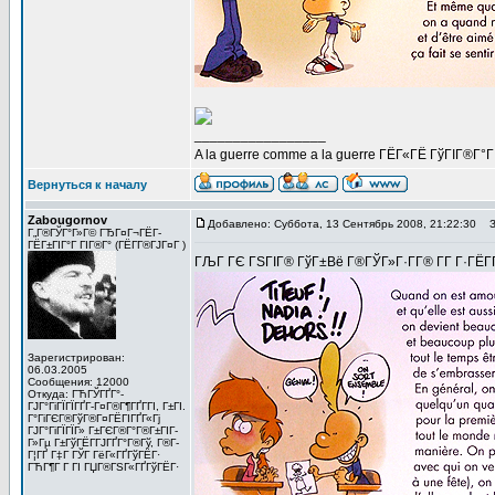
_________________
A la guerre comme a la guerre ГЁГ«ГЁ ГўГІГ®Г°
Вернуться к началу
Zabougornov
Добавлено: Суббота, 13 Сентябрь 2008, 21:22:30
За
Г„Г®ГЎГ°Г»Г© ГЂГ¤Г¬ГЁГ­
ГЁГ±ГІГ°Г ГІГ®Г° (ГЁГ­Г®ГЈГ¤Г )
ГЉГ ГЄ ГЅГІГ® ГўГ±Вё Г®ГЎГ»Г·Г­Г® Г­Г Г·ГЁГ­Г Г
Зарегистрирован:
06.03.2005
Сообщения: 12000
Откуда: ГЋГЎГҐГ°-
ГЈГ°ГіГЇГЇГҐГ­-Г¤Г®Г¶ГҐГ­ГІ, Г±ГІ.
Г°ГіГЄГ®ГўГ®Г¤ГЁГІГҐГ«Гј
ГЈГ°ГіГЇГЇГ» Г±ГЄГ®Г°Г®Г±ГІГ­
Г»Гµ Г±ГўГЁГ­ГЈГҐГ°Г®Гў, Г®Г­
Г¦ГҐ Г‡Г ГЎГ ГёГ«ГҐГўГЁГ·
ГЋГ¶Г Г ГІ ГЏГ®ГЅГ«ГҐГўГЁГ·