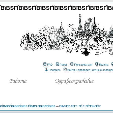
ЇВїВЅГЇВїВЅГЇВїВЅГЇВїВЅГЇВїВЅГЇВїВЅГЇВ
FAQ
Поиск
Пользователи
Группы
Профиль
Войти и проверить личные сообще
ГЇВїВЅГЇВїВЅГЇВїВЅ ГЇВїВЅ ГЇВїВЅГЇВїВЅ
->
ГЊГіГ¦Г·ГЁГ­Г ГЁ Г†ГҐГ­Г№ГЁГ­Г