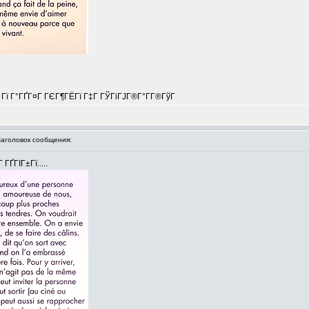
Г Гї Г°ГҐГ¤Г ГЄГ¶ГЁГї Г‡Г ГЎГіГЈГ®Г°Г­Г®ГўГ
головок сообщения:
ҐГІГ±Гї.....