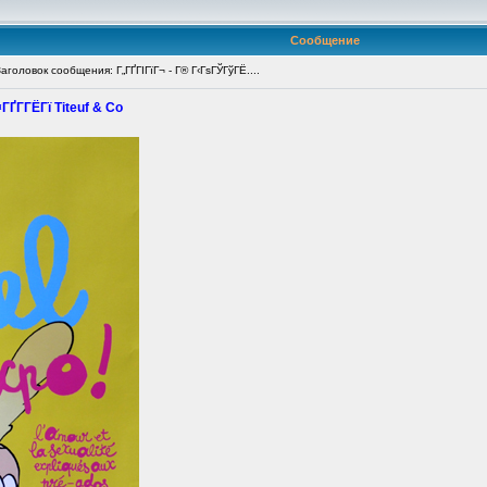
Сообщение
головок сообщения: Г„ГҐГІГїГ¬ - Г® Г‹ГѕГЎГўГЁ....
ГҐГ­ГЁГї Titeuf & Co