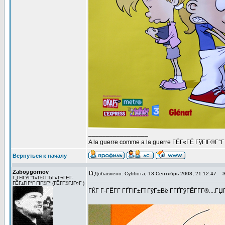
_________________
A la guerre comme a la guerre ГЁГ«ГЁ ГўГІГ®Г°
Вернуться к началу
Zabougornov
Добавлено: Суббота, 13 Сентябрь 2008, 21:12:47
За
Г„Г®ГЎГ°Г»Г© ГЂГ¤Г¬ГЁГ­
ГЁГ±ГІГ°Г ГІГ®Г° (ГЁГ­Г®ГЈГ¤Г )
ГЌГ Г·ГЁГ­Г ГҐГІГ±Гї ГўГ±Вё Г­ГҐГўГЁГ­Г­Г®....ГЏГ