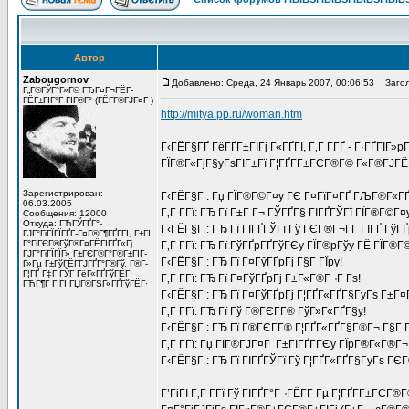
Автор
Zabougornov
Добавлено: Среда, 24 Январь 2007, 00:06:53
Заголо
Г„Г®ГЎГ°Г»Г© ГЂГ¤Г¬ГЁГ­
ГЁГ±ГІГ°Г ГІГ®Г° (ГЁГ­Г®ГЈГ¤Г )
http://mitya.pp.ru/woman.htm
Г‹ГЁГ§ГҐ ГёГҐГ±ГІГј Г«ГҐГІ, Г‚Г Г­ГҐ - Г·ГҐГІГ»
ГЇГ®Г«ГјГ§yГѕГІГ±Гї Г¦ГҐГ­Г±ГЄГ®Г© Г«Г®ГЈГ
Зарегистрирован:
Г‹ГЁГ§Г : Гџ ГЇГ®Г©Г¤y ГЄ Г¤ГїГ¤ГҐ ГЉГ®Г«ГҐ, 
06.03.2005
Г‚Г Г­Гї: ГЂ Гї Г±Г Г¬ ГЎГҐГ§ ГІГҐГЎГї ГЇГ®Г©Г¤
Сообщения: 12000
Откуда: ГЋГЎГҐГ°-
Г‹ГЁГ§Г : ГЂ Гї ГІГҐГЎГї Гў ГЄГ®Г¬Г­Г ГІГҐ Гў
ГЈГ°ГіГЇГЇГҐГ­-Г¤Г®Г¶ГҐГ­ГІ, Г±ГІ.
Г°ГіГЄГ®ГўГ®Г¤ГЁГІГҐГ«Гј
Г‚Г Г­Гї: ГЂ Гї ГўГҐpГҐГўГЄy ГЇГ®pГўy ГЁ ГЇГ®Г
ГЈГ°ГіГЇГЇГ» Г±ГЄГ®Г°Г®Г±ГІГ­
Г‹ГЁГ§Г : ГЂ Гї Г¤ГўГҐpГј Г§Г ГЇpy!
Г»Гµ Г±ГўГЁГ­ГЈГҐГ°Г®Гў, Г®Г­
Г¦ГҐ Г‡Г ГЎГ ГёГ«ГҐГўГЁГ·
Г‚Г Г­Гї: ГЂ Гї Г¤ГўГҐpГј Г±Г«Г®Г¬Г Гѕ!
ГЋГ¶Г Г ГІ ГЏГ®ГЅГ«ГҐГўГЁГ·
Г‹ГЁГ§Г : ГЂ Гї Г¤ГўГҐpГј Г¦ГҐГ«ГҐГ§Г­yГѕ Г±Г¤
Г‚Г Г­Гї: ГЂ Гї Гў Г®ГЄГ­Г® ГўГ»Г«ГҐГ§y!
Г‹ГЁГ§Г : ГЂ Гї Г®ГЄГ­Г® Г¦ГҐГ«ГҐГ§Г®Г¬ Г§Г Г
Г‚Г Г­Гї: Гџ ГІГ®ГЈГ¤Г Г±ГІГҐГ­ГЄy ГЇpГ®Г«Г®Г¬Г
Г‹ГЁГ§Г : ГЂ Гї ГІГҐГЎГї Гў Г¦ГҐГ«ГҐГ§Г­yГѕ ГЄГ®
Г’ГіГІ Г‚Г Г­Гї Гў ГІГҐГ°Г¬ГЁГ­Г Гµ Г¦ГҐГ­Г±Г