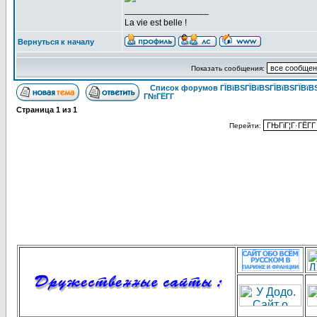
_________________
La vie est belle !
Вернуться к началу
Показать сообщения:
Список форумов ГЇВїВЅГЇВїВЅГЇВїВЅГЇВїВЅ
Г№ГЁГ­Г
Страница
1
из
1
Перейти: