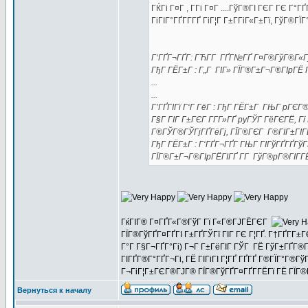
ГЌГі Г¤Г , Г­Гі Г¤Г ....ГўГ®ГІ ГЄГ ГЄ Г
ГіГІГ°ГҐГ­Г­ГҐ ГіГ¦Г Г±Г­ГіГ«Г±Гї, ГўГ
Г‘ГҐГ¬ГҐГ­: ГЋГ­Г ГҐГ№ГҐ Г¤Г®ГўГ®Г«ГјГ
ГђГ ГЁГ±Г : Г„Г ГІГ» ГЇГ®Г±Г¬Г®ГІpГЁ 
...
...
Г’ГҐГІГї Г‘Г ГёГ : ГђГ ГЁГ±Г ГЊГ pГЄГ®
Г§Г ГІГ Г±ГЄГ Г­Г­Г»ГҐ pyГЎГ ГёГЄГЁ, Гї
Г®ГЎГ®ГЎГјГҐГёГј, ГЇГ®ГЄГ Г®ГІГ±ГІГЁ
ГђГ ГЁГ±Г : Г‘ГҐГ¬ГҐГ­ ГЊГ ГІГўГҐГҐГўГ
ГЇГ®Г±Г¬Г®ГІpГЁГІГҐ Г­Г ГўГ®pГ®ГІГ­Г
ГќГІГ® Г¤ГҐГ«Г®ГўГ Гї Г«Г®ГЈГЁГЄГ
ГЇГ®ГўГҐГ¤ГҐГІ Г±ГҐГЎГї ГІГ ГЄ Г¦ГҐ. Г†ГҐГ
Г°Г Г§Г¬ГҐГ°Гі) Г¬Г Г±ГёГІГ ГЎГ ГЁ ГўГ±ГҐГ®
ГІГҐГ®Г°ГҐГ¬Гі, ГЁ ГІГіГІ Г¦ГҐ ГҐГҐ Г®ГЇГ°Г®Гў
Г¬ГіГ¦Г±ГЄГ®ГЈГ® ГЇГ®ГўГҐГ¤ГҐГ­ГЁГї ГЁ ГЇ
Вернуться к началу