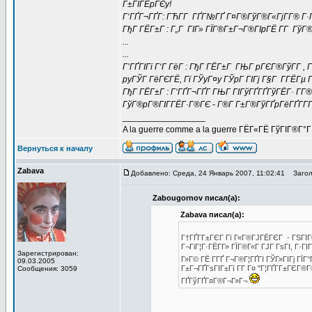
Г±ГІГЁpГЄy!
Г‘ГҐГ¬ГҐГ­: ГЋГ­Г ГҐГ№ГҐ Г¤Г®ГўГ®Г«ГјГ­Г® Г·Г
ГђГ ГЁГ±Г : Г„Г ГІГ» ГЇГ®Г±Г¬Г®ГІpГЁ Г­Г ГўГ®
...
...
Г’ГҐГІГї Г‘Г ГёГ : ГђГ ГЁГ±Г ГЊГ pГЄГ®ГўГ­Г , 
pyГЎГ ГёГЄГЁ, Гї ГЎyГ¤y ГЎpГ ГІГј Г§Г Г­ГЁГµ
ГђГ ГЁГ±Г : Г‘ГҐГ¬ГҐГ­ ГЊГ ГІГўГҐГҐГўГЁГ· Г­Г
ГўГ®pГ®ГІГ­ГЁГ·Г®ГЄ - Г®Г­ Г±Г®ГўГҐpГёГҐГ­Г­
_________________
A la guerre comme a la guerre ГЁГ«ГЁ ГўГІГ®Г°
Вернуться к началу
Zabava
Добавлено: Среда, 24 Январь 2007, 11:02:41
Заголо
Zabougornov писал(а):
Zabava писал(а):
Г†ГҐГ­Г±ГЄГ Гї Г«Г®ГЈГЁГЄГ - ГЅГІГ
Г¬ГіГ¦Г·ГЁГ­Г» ГЇГ®Г«Г ГЈГ ГѕГІ, Г·ГІ
Зарегистрирован:
Г»Г© ГЁ Г­ГҐ Г¬Г®Г¦ГҐГІ ГЎГ»ГІГј ГЇГ°
09.03.2005
Г±Г¬ГҐГѕГІГ±Гї Г­Г Г¤ "Г¦ГҐГ­Г±ГЄГ
Сообщения: 3059
ГҐГўГҐГ¤Г®Г¬Г»Г¬