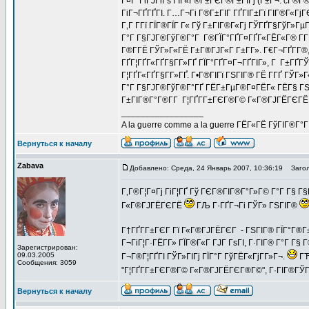
Г¤Г°ГіГЈГіГѕ ГЇГ«Г®Г±ГЄГ®Г±ГІГј (Г±Г¬. cГ®Г®
ГіГ¬ГҐГҐГІ. Г…Г¬Гі Г®Г±ГІГ ГҐГІГ±Гї ГІГ®Г«Гј
Г‚Г Г­Гї ГЇГ®ГЇГ Г« Гў Г±ГІГ®Г«Гј ГЎГҐГ§ГўГ»Г
Г°Г Г§ГЈГ®ГўГ®Г°Г Г®ГЇГ°ГҐГ¤ГҐГ«ГЁГ«Г® Г­ГҐ
Г®Г­ГЁ ГЎГ»Г«ГЁ Г±Г®ГЈГ«Г Г±Г­Г». Г€Г¬ГҐГ­Г®,
ГҐГ¦ГҐГ«ГҐГ§Г­Г»ГҐ ГЇГ°ГҐГ¤Г¬ГҐГІГ», Г Г±ГҐГ
Г¦ГҐГ«ГҐГ§Г­Г»ГҐ. Г•Г®ГІГї ГЅГІГ® ГЁ Г­ГҐ ГЎГ»
Г°Г Г§ГЈГ®ГўГ®Г°ГҐ ГЁГ±ГµГ®Г¤ГЁГ« ГЁГ§ ГЅГ
Г±ГІГ®Г°Г®Г­Г Г¦ГҐГ­Г±ГЄГ®Г© Г«Г®ГЈГЁГЄГЁ Г
_________________
A la guerre comme a la guerre ГЁГ«ГЁ ГўГІГ®Г°
Вернуться к началу
Zabava
Добавлено: Среда, 24 Январь 2007, 10:36:19
Загол
Г‚Г®Г¦Г¤Гј ГіГ¦ГҐ Гў ГЄГ®ГІГ®Г°Г»Г© Г°Г Г§ 
Г«Г®ГЈГЁГЄГЁ
ГЉ Г·ГҐГ¬Гі ГЎГ» ГЅГІГ®
Г†ГҐГ­Г±ГЄГ Гї Г«Г®ГЈГЁГЄГ - ГЅГІГ® ГЇГ°Г®Г
Г¬ГіГ¦Г·ГЁГ­Г» ГЇГ®Г«Г ГЈГ ГѕГІ, Г·ГІГ® Г°Г Г§ 
Зарегистрирован:
09.03.2005
Г¬Г®Г¦ГҐГІ ГЎГ»ГІГј ГЇГ°Г ГўГЁГ«ГјГ­Г»Г¬.
ГЋ
Сообщения: 3059
"Г¦ГҐГ­Г±ГЄГ®Г© Г«Г®ГЈГЁГЄГ®Г©", Г·ГІГ®ГЎГ»
Вернуться к началу