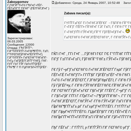
Zabougornov
Добавлено: Среда, 24 Январь 2007, 10:52:48
Загол
Г„Г®ГЎГ°Г»Г© ГЂГ¤Г¬ГЁГ­
ГЁГ±ГІГ°Г ГІГ®Г° (ГЁГ­Г®ГЈГ¤Г )
Zabava писал(а):
Г†ГҐГ­Г±ГЄГ Гї Г«Г®ГЈГЁГЄГ - ГЅГІГ® ГЇГ°Г
Г¬ГіГ¦Г·ГЁГ­Г» ГЇГ®Г«Г ГЈГ ГѕГІ, Г·ГІГ® Г°Г Г
Г¬Г®Г¦ГҐГІ ГЎГ»ГІГј ГЇГ°Г ГўГЁГ«ГјГ­Г»Г¬.
Г±ГЄГ®Г© Г«Г®ГЈГЁГЄГ®Г©", Г·ГІГ®ГЎГ» Г±Г
Зарегистрирован:
06.03.2005
Сообщения: 12000
Откуда: ГЋГЎГҐГ°-
ГЈГ°ГіГЇГЇГҐГ­-Г¤Г®Г¶ГҐГ­ГІ, Г±ГІ.
ГЌГі Г¤Г , Г­Гі Г¤Г ....ГўГ®ГІ ГЄГ ГЄ Г°ГҐГёГ Г
Г°ГіГЄГ®ГўГ®Г¤ГЁГІГҐГ«Гј
ГЈГ°ГіГЇГЇГ» Г±ГЄГ®Г°Г®Г±ГІГ­
ГіГ¦Г Г±Г­ГіГ«Г±Гї, ГўГ®ГЇГ°Г®Г± ГЎГ»Г« ГўГ®Г
Г»Гµ Г±ГўГЁГ­ГЈГҐГ°Г®Гў, Г®Г­
Г¦ГҐ Г‡Г ГЎГ ГёГ«ГҐГўГЁГ·
ГЋГ¶Г Г ГІ ГЏГ®ГЅГ«ГҐГўГЁГ·
Г€ Гў Г¬yГ¦Г±ГЄГ®Г© Г«Г®ГЈГЁГЄГҐ Г±pГ ГўГ­ГЁ
ГЁГ«ГЁ Г«Г®Г¦Г­Г» Г­ГҐГ§Г ГўГЁГ±ГЁГ¬Г® Г®ГІ 
Г»Г© Г«Г®ГЈГЁГЄГҐ, ГЈГ®ГўГ®pГЁГІ, Г·ГІГ® ГЎГ®
Гў ГўГЁГ¤y, Г·ГІГ® ГЎГ®ГІГЁГ­Г®ГЄ ГЇГ®ГЈГ«Г®
ГІГ ГЄГ®ГҐ ГўГ»Г±ГЄГ Г§Г»ГўГ Г­ГЁГҐ, Г¬yГ¦Г·
Г Г§Г»ГўГ ГҐГІ Г·ГҐpГ­Г»Г¬ Г¶ГўГҐГІГ®Г¬. Г’Г
Г«Г®ГЈГЁГЄГҐ, Г®ГЎГ»Г·Г­Г® ГЎГ»ГўГ ГѕГІ ГІГ
ГЇpГ®Г¶ГҐГ±Г± pГ Г±Г±yГ¦Г¤ГҐГ­ГЁГї. Г†ГҐГ­Г±
Г§Г ГІpyГ¤Г­ГҐГ­ГЁГ©. ГЏpГЁГ§Г­Г ГІГј ГЁГ«ГЁ Г­
Г®ГЇpГҐГ¤ГҐГ«ГїГҐГІГ±Гї ГЇГ®Г±ГІГ ГўГ«ГҐГ­Г­
ГђГ ГЁГ±Г : Г‘ГҐГ­Гї, y ГІГҐГЎГї ГІГ ГЄГ®Г© yГ