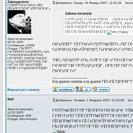
Zabougornov
Добавлено: Среда, 24 Январь 2007, 11:42:28
Заголо
Г„Г®ГЎГ°Г»Г© ГЂГ¤Г¬ГЁГ­
ГЁГ±ГІГ°Г ГІГ®Г° (ГЁГ­Г®ГЈГ¤Г )
Zabava писал(а):
Г†ГҐГ­Г±ГЄГ Гї Г«Г®ГЈГЁГЄГ - ГЅГІГ® Г«Г®
ГўГ±ГҐГ®ГЎГєГҐГ¬Г«ГҐГ¬Г®Г±ГІГЁ!
Г…Гѕ Г¬
Г®ГЇГ°Г®ГўГҐГ°ГЈГ­ГіГІГј, Г¬Г®Г¦Г­Г® Г®ГЎГє
ГЁГї ГЁ ГЇГ®Г«ГЁГІГЁГЄГЁ
Зарегистрирован:
06.03.2005
Г€Г±ГІГЁГ­Г Г¦ГҐ Г¤Г«Гї Г¦ГҐГ­Г№ГЁГ­Г», ГЄГ ГЄ 
Сообщения: 12000
Откуда: ГЋГЎГҐГ°-
Г±ГІГ®Г«Гј Г§Г»ГЎГЄГ®ГҐ, Г±ГІГ®Г«Гј Г¬Г­Г®ГЈГ
ГЈГ°ГіГЇГЇГҐГ­-Г¤Г®Г¶ГҐГ­ГІ, Г±ГІ.
Г°ГіГЄГ®ГўГ®Г¤ГЁГІГҐГ«Гј
ГЈГ°ГіГЇГЇГ» Г±ГЄГ®Г°Г®Г±ГІГ­
"ГЌГі, ГЄГ®Г­ГҐГ·Г­Г®, Гї ГЇГ°Г ГўГ ! Г’ГіГІ ГЁ 
Г»Гµ Г±ГўГЁГ­ГЈГҐГ°Г®Гў, Г®Г­
Г¦ГҐ Г‡Г ГЎГ ГёГ«ГҐГўГЁГ·
Г¤Г®ГЄГ Г§Г ГІГҐГ«ГјГ±ГІГўГ , ГІГ® ГЄГ ГЄГ Гї Г°
ГЋГ¶Г Г ГІ ГЏГ®ГЅГ«ГҐГўГЁГ·
Г®ГІГ±ГІГ Г«!"
_________________
A la guerre comme a la guerre ГЁГ«ГЁ ГўГІГ®Г°
Вернуться к началу
Stef
Добавлено: Четверг, 1 Февраль 2007, 01:04:09
Заго
Зарегистрирован:
Г†ГҐГ­Г№ГЁГ­ГҐ ГЇГ°ГЁГїГІГ­Г® ГЄГ®ГЈГ¤Г ГҐВ
14.03.2005
Г‚Г®ГІ Г±ГЄГ Г¦ГЁ Г¦ГҐГ­Г№ГЁГ­ГҐ ГІГ ГЄГ®ГҐ, 
Сообщения: 839
Откуда: Kiev-Aveyron
ГЁГ§ГїГ№Г­Г®Г© ГЁ Г±ГўГ®ГЎГ®Г¤Г­Г®Г© ГµГ
ГЂ ГўГ®ГўГ±ГҐ Г­ГҐ ГЇГ°ГЁГ¬ГЁГІГЁГўГ­Г®Г©,