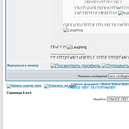
ГЁГ«ГЁ Гї Г­ГҐ ГЇГ°Г ГўГ ?
ГЂ ГҐГ±Г«ГЁ ГЄГІГ® ГҐГ№ГҐ Г­Г
Г®Г°ГЁГҐГ­ГІГ Г¶ГЁГҐГ©?
ГЏГіГ±ГІГј ГЎГҐГЈГ ГҐГІ, ГЄГ ГЄ Г®ГЎГ
ГЇГ«Г Г·Гі
_________________
Г“Г·ГҐГ­ГјГҐ вЂ” Г±ГўГҐГІ, Г Г­ГҐГіГ·ГҐГ­ГјГҐ в
Вернуться к началу
Показать сообщения:
Список форумов ГЇВїВЅГЇВїВЅГЇВїВЅГ
ГЊГіГ¦Г·ГЁГ­Г ГЁ Г†ГҐГ­Г№ГЁГ­Г
Страница
4
из
5
Перейти: