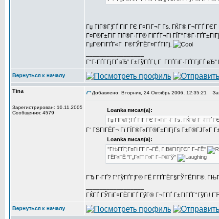
Гџ ГІГ®Г¦ГҐ ГІГ ГЄ Г¤ГіГ¬Г Гѕ. ГЌГ® Г¬Г­ГҐ ГЄГ Г
Г¤Г®Г±ГІГ ГІГ®Г·Г­Г® ГІГҐГ¬Гі ГЇГ°Г®Г·ГҐГ±ГІГј
ГµГ®ГІГҐГ«Г Г®ГЎГЁГ¤ГҐГІГј.
_________________
Г“Г·ГҐГ­ГјГҐ вЂ” Г±ГўГҐГІ, Г Г­ГҐГіГ·ГҐГ­ГјГҐ в
Вернуться к началу
Tina
Добавлено: Вторник, 24 Октябрь 2006, 12:35:21
Заг
Зарегистрирован: 10.11.2005
Loanka писал(а):
Сообщения: 4579
Гџ ГІГ®Г¦ГҐ ГІГ ГЄ Г¤ГіГ¬Г Гѕ. ГЌГ® Г¬Г­ГҐ Г
Г‘ ГЅГІГЁГ¬ Гї ГЇГ®Г«Г­Г®Г±ГІГјГѕ Г±Г®ГЈГ«Г Г±
Loanka писал(а):
"ГЊГҐГ¦Г¤Гі Г­Г Г¬ГЁ, ГІВёГІГјГЄГ Г¬ГЁ"
ГЁГ«ГЁ "Г„Г«Гї Г¤Г Г¬Г®Гў"
ГЂ Г·ГҐ? Г‘ГўГҐГ¦Г® ГЁ Г­ГҐГЁГ§ГЎГЁГІГ®. ГЊГ
_________________
ГЌГҐ ГЎГіГ¤ГЁГІГҐ ГўГ® Г¬Г­ГҐ Г±ГІГҐГ°ГўГі! ГЋГ
Вернуться к началу