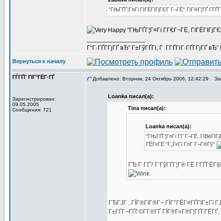
"ГЊГҐГ¦Г¤Гі ГІГЁГІГјГЄГ Г¬ГЁ" ГІГ®Г¦ГҐ Г­Г
"ГЊГҐГ¦Г¤Гі Г­Г€Г¬ГЁ, ГІГЁГІГјГ
_________________
Г“Г·ГҐГ­ГјГҐ вЂ” Г±ГўГҐГІ, Г Г­ГҐГіГ·ГҐГ­ГјГҐ в
Вернуться к началу
ГЃГҐГ ГІГ°ГЁГ·ГҐ
Добавлено: Вторник, 24 Октябрь 2006, 12:42:29
Заг
Loanka писал(а):
Зарегистрирован:
09.05.2005
Tina писал(а):
Сообщения: 721
Loanka писал(а):
"ГЊГҐГ¦Г¤Гі Г­Г Г¬ГЁ, ГІВёГІГ
ГЁГ«ГЁ "Г„Г«Гї Г¤Г Г¬Г®Гў"
ГЂ Г·ГҐ? Г‘ГўГҐГ¦Г® ГЁ Г­ГҐГЁГ
ГЂГЈГ , ГЇГ®ГІГ®Г¬ ГЇГ°ГЁГ¤ГҐГІГ±Гї Г
Г±ГҐГ¬ГҐГ©Г­Г®ГҐ ГЇГ®Г«Г®Г¦ГҐГ­ГЁГҐ, Г°