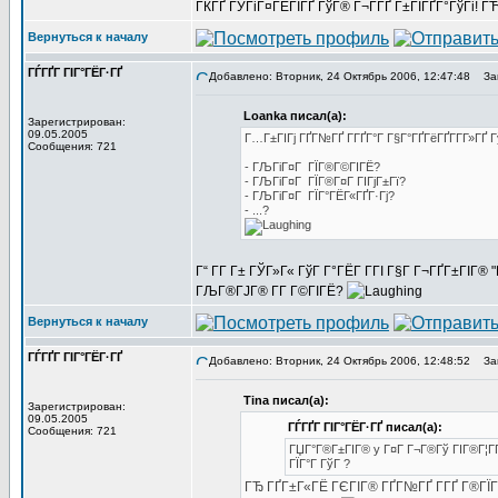
ГЌГҐ ГЎГіГ¤ГЁГІГҐ ГўГ® Г¬Г­ГҐ Г±ГІГҐГ°ГўГі! ГЋГ
Вернуться к началу
ГЃГҐГ ГІГ°ГЁГ·ГҐ
Добавлено: Вторник, 24 Октябрь 2006, 12:47:48
Заг
Loanka писал(а):
Зарегистрирован:
09.05.2005
Г…Г±ГІГј ГҐГ№ГҐ Г­ГҐГ°Г Г§Г°ГҐГёГҐГ­Г­Г»ГҐ 
Сообщения: 721
- ГЉГіГ¤Г ГЇГ®Г©ГІГЁ?
- ГЉГіГ¤Г ГЇГ®Г¤Г ГІГјГ±Гї?
- ГЉГіГ¤Г ГЇГ°ГЁГ«ГҐГ·Гј?
- ...?
Г“ Г­Г Г± ГЎГ»Г« ГўГ Г°ГЁГ Г­ГІ Г§Г Г¬ГҐГ±ГІГ® 
ГЉГ®ГЈГ® Г­Г Г©ГІГЁ?
Вернуться к началу
ГЃГҐГ ГІГ°ГЁГ·ГҐ
Добавлено: Вторник, 24 Октябрь 2006, 12:48:52
Заг
Tina писал(а):
Зарегистрирован:
09.05.2005
ГЃГҐГ ГІГ°ГЁГ·ГҐ писал(а):
Сообщения: 721
ГЏГ°Г®Г±ГІГ® y Г¤Г Г¬Г®Гў ГІГ®Г¦ГҐ 
ГЇГ°Г ГўГ ?
ГЂ ГҐГ±Г«ГЁ ГЄГІГ® ГҐГ№ГҐ Г­ГҐ Г®ГЇ