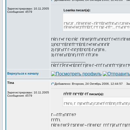
Зарегистрирован: 10.11.2005
Loanka писал(а):
Сообщения: 4579
ГЂГЈГ , ГЇГ®ГІГ®Г¬ ГЇГ°ГЁГ¤ГҐГІГ±Гї ГЈГ®Г«
ГЇГ®Г«Г®Г¦ГҐГ­ГЁГҐ, Г°Г Г§Г¬ГҐГ°... Г“Г±ГІГ°Г
ГЌГі Г¤Г ГЄ! ГЌГ ГЇГ®ГўГҐГ±ГІГЄГҐ Г¤Г­Гї ГЇГ
1)ГЄГ°ГЁГІГҐГ°ГЁГЁ Г¤Г®Г±ГІГіГЇГ
2) ГўГ±ГҐ Г¬ГіГ¦ГЁГЄГЁ-Г±ГўГ®..
3) Г­Г®Г±ГЁГІГј Г­ГҐГ·ГҐГЈГ®
_________________
ГЌГҐ ГЎГіГ¤ГЁГІГҐ ГўГ® Г¬Г­ГҐ Г±ГІГҐГ°ГўГі! ГЋГ
Вернуться к началу
Tina
Добавлено: Вторник, 24 Октябрь 2006, 12:44:57
Заг
Зарегистрирован: 10.11.2005
ГЃГҐГ ГІГ°ГЁГ·ГҐ писал(а):
Сообщения: 4579
ГЋГ©, Г Г§Г¤ГҐГ±Гј ГЈГ¤ГҐ-Г­ГЁГІГј ГҐГ±ГІГј
Г—ГҐГ±ГІГ­Г®?
Г­ГҐГІ.
ГЌГ® Г®ГЎ ГЅГІГ®Г¬ ГЇГ®ГЄГ Г­ГҐ ГўГ±ГҐ Г§Г­Г