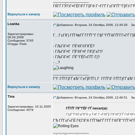
_________________
ГЌГҐ ГЎГіГ¤ГЁГІГҐ ГўГ® Г¬Г­ГҐ Г±ГІГҐГ°ГўГі! ГЋГ
Вернуться к началу
Loanka
Добавлено: Вторник, 24 Октябрь 2006, 12:45:28
Заг
Зарегистрирован:
Г…Г±ГІГј ГҐГ№ГҐ Г­ГҐГ°Г Г§Г°ГҐГёГҐГ­Г­Г»ГҐ Г
06.04.2006
Сообщения: 3745
Откуда: Paris
- ГЉГіГ¤Г ГЇГ®Г©ГІГЁ?
- ГЉГіГ¤Г ГЇГ®Г¤Г ГІГјГ±Гї?
- ГЉГіГ¤Г ГЇГ°ГЁГ«ГҐГ·Гј?
- ...?
_________________
Г“Г·ГҐГ­ГјГҐ вЂ” Г±ГўГҐГІ, Г Г­ГҐГіГ·ГҐГ­ГјГҐ в
Вернуться к началу
Tina
Добавлено: Вторник, 24 Октябрь 2006, 12:46:51
Заг
Зарегистрирован: 10.11.2005
ГЃГҐГ ГІГ°ГЁГ·ГҐ писал(а):
Сообщения: 4579
ГЏГ°Г®Г±ГІГ® y Г¤Г Г¬Г®Гў ГІГ®Г¦ГҐ Г¤Г®Г«Г¦
ГЂ ГҐГ±Г«ГЁ ГЄГІГ® ГҐГ№ГҐ Г­ГҐ Г®ГЇГ°ГҐГ¤Г
_________________