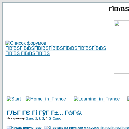
ГЇВїВ
ГЉГ ГЄ Гі ГўГ Г±... Г®Г©.
На страницу
Пред.
1
,
2
,
3
,
4
,
5
След.
Список форумов ГЇВїВЅГЇВїВЅГЇВїВЅГ