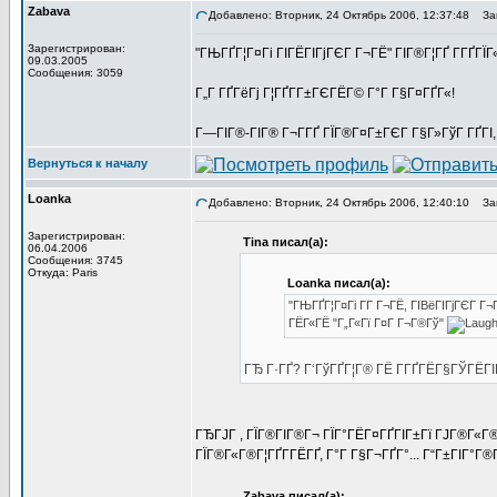
Zabava
Добавлено: Вторник, 24 Октябрь 2006, 12:37:48
Заг
Зарегистрирован:
"ГЊГҐГ¦Г¤Гі ГІГЁГІГјГЄГ Г¬ГЁ" ГІГ®Г¦ГҐ Г­ГҐГ
09.03.2005
Сообщения: 3059
Г„Г ГҐГёГј Г¦ГҐГ­Г±ГЄГЁГ© Г°Г Г§Г¤ГҐГ«!
Г—ГІГ®-ГІГ® Г¬Г­ГҐ ГЇГ®Г¤Г±ГЄГ Г§Г»ГўГ ГҐГІ,
Вернуться к началу
Loanka
Добавлено: Вторник, 24 Октябрь 2006, 12:40:10
Заг
Зарегистрирован:
Tina писал(а):
06.04.2006
Сообщения: 3745
Откуда: Paris
Loanka писал(а):
"ГЊГҐГ¦Г¤Гі Г­Г Г¬ГЁ, ГІВёГІГјГЄГ Г
ГЁГ«ГЁ "Г„Г«Гї Г¤Г Г¬Г®Гў"
ГЂ Г·ГҐ? Г‘ГўГҐГ¦Г® ГЁ Г­ГҐГЁГ§ГЎГЁГІ
ГЂГЈГ , ГЇГ®ГІГ®Г¬ ГЇГ°ГЁГ¤ГҐГІГ±Гї ГЈГ®Г«Г
ГЇГ®Г«Г®Г¦ГҐГ­ГЁГҐ, Г°Г Г§Г¬ГҐГ°... Г“Г±ГІГ°Г®Г
Zabava писал(а):