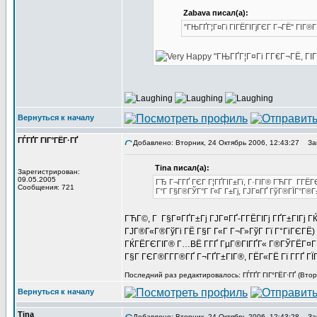
Zabava писал(а):
"ГЊГҐГ¦Г¤Гі ГІГЁГІГјГЄГ Г¬ГЁ" ГІГ®Г
"ГЊГҐГ¦Г¤Гі Г­Г€Г¬ГЁ, ГІ
Вернуться к началу
ГЃГҐГ ГІГ°ГЁГ·ГҐ
Добавлено: Вторник, 24 Октябрь 2006, 12:43:27
Заг
Tina писал(а):
Зарегистрирован:
09.05.2005
ГЂ Г¬Г­ГҐ ГЄГ Г¦ГҐГІГ±Гї, Г·ГІГ® ГЋГ­Г Г­Г
Сообщения: 721
Г°Г Г§Г®ГЎГ°Г Г«Г Г±Гј, ГЈГ¤ГҐ ГўГ®ГЇГ°Г®Г
ГЋГ©, Г Г§Г¤ГҐГ±Гј ГЈГ¤ГҐ-Г­ГЁГІГј ГҐГ±ГІГј ГЌГ
ГЈГ®Г«Г®ГўГі ГЁ Г§Г Г«Г Г¬Г»ГўГ Гї Г°ГіГЄГЁ)
ГЌГЁГЄГІГ® Г…ВЁ Г­ГҐ ГµГ®ГІГҐГ« Г®ГЎГЁГ¤Г
Г§Г ГЄГ®Г­Г­Г®ГҐ Г¬ГҐГ±ГІГ®, ГЁГ«ГЁ Гї Г­ГҐ ГЇ
Последний раз редактировалось: ГЃГҐГ ГІГ°ГЁГ·ГҐ (Втор
Вернуться к началу
Tina
Добавлено: Вторник, 24 Октябрь 2006, 12:43:28
Заг