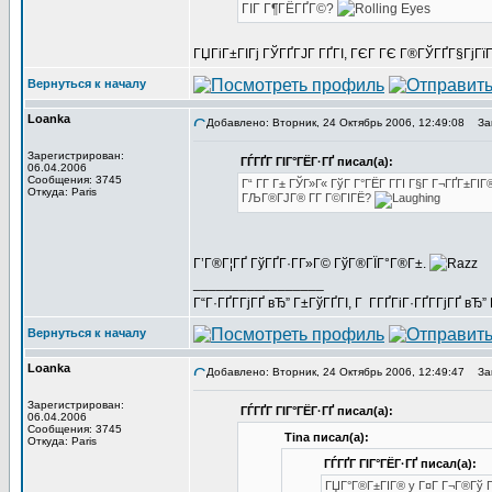
ГІГ Г¶ГЁГҐГ©?
ГЏГіГ±ГІГј ГЎГҐГЈГ ГҐГІ, ГЄГ ГЄ Г®ГЎГҐГ§ГјГїГ
Вернуться к началу
Loanka
Добавлено: Вторник, 24 Октябрь 2006, 12:49:08
Заг
Зарегистрирован:
ГЃГҐГ ГІГ°ГЁГ·ГҐ писал(а):
06.04.2006
Сообщения: 3745
Г“ Г­Г Г± ГЎГ»Г« ГўГ Г°ГЁГ Г­ГІ Г§Г Г¬ГҐГ±ГІГ
Откуда: Paris
ГЉГ®ГЈГ® Г­Г Г©ГІГЁ?
Г’Г®Г¦ГҐ ГўГҐГ·Г­Г»Г© ГўГ®ГЇГ°Г®Г±.
_________________
Г“Г·ГҐГ­ГјГҐ вЂ” Г±ГўГҐГІ, Г Г­ГҐГіГ·ГҐГ­ГјГҐ в
Вернуться к началу
Loanka
Добавлено: Вторник, 24 Октябрь 2006, 12:49:47
Заг
Зарегистрирован:
ГЃГҐГ ГІГ°ГЁГ·ГҐ писал(а):
06.04.2006
Сообщения: 3745
Tina писал(а):
Откуда: Paris
ГЃГҐГ ГІГ°ГЁГ·ГҐ писал(а):
ГЏГ°Г®Г±ГІГ® y Г¤Г Г¬Г®Гў ГІ