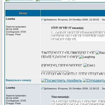
Автор
Loanka
Добавлено: Вторник, 24 Октябрь 2006, 12:28:02
Заг
Зарегистрирован:
ГЃГҐГ ГІГ°ГЁГ·ГҐ писал(а):
06.04.2006
Сообщения: 3745
Г…Г±ГІГј ГІГ ГЄГ¦ГҐ ГЇГ°ГҐГ¤Г«Г®Г¦ГҐГ­ГЁГҐ Г
Откуда: Paris
Г¤ГҐГўГ®Г·ГЄГ Г¬ГЁ" ГЁ "Г‘ГЇГҐГ¶ГЁГ Г«ГјГ­Г
ГҐ Г®ГЈГ°Г Г­ГЁГ·ГҐГ­.
"ГЊГҐГ¦Г¤Гі Г­Г Г¬ГЁ, ГІВёГІГјГЄГ Г¬ГЁ"
ГЁГ«ГЁ "Г„Г«Гї Г¤Г Г¬Г®Гў"
(ГўГ®Г¦Г¤Гј, ГЅГІГ® ГёГіГІГЄГ
)
_________________
Г“Г·ГҐГ­ГјГҐ вЂ” Г±ГўГҐГІ, Г Г­ГҐГіГ·ГҐГ­ГјГҐ в
Вернуться к началу
Loanka
Добавлено: Вторник, 24 Октябрь 2006, 12:30:22
Заг
Зарегистрирован:
Tina писал(а):
06.04.2006
Сообщения: 3745
ГЂ Г¬Г­ГҐ ГЄГ Г¦ГҐГІГ±Гї, Г·ГІГ® ГЋГ­Г Г­Г
Откуда: Paris
Г°Г Г§Г®ГЎГ°Г Г«Г Г±Гј, ГЈГ¤ГҐ ГўГ®ГЇГ°Г®Г