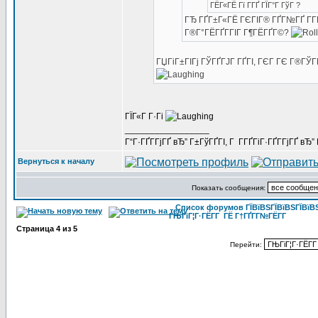
ГЁГ«ГЁ Гї Г­ГҐ ГЇГ°Г ГўГ ?
ГЂ ГҐГ±Г«ГЁ ГЄГІГ® ГҐГ№ГҐ Г­Г
Г®Г°ГЁГҐГ­ГІГ Г¶ГЁГҐГ©?
ГЏГіГ±ГІГј ГЎГҐГЈГ ГҐГІ, ГЄГ ГЄ Г®ГЎГ
ГЇГ«Г Г·Гі
_________________
Г“Г·ГҐГ­ГјГҐ вЂ” Г±ГўГҐГІ, Г Г­ГҐГіГ·ГҐГ­ГјГҐ в
Вернуться к началу
Показать сообщения:
Список форумов ГЇВїВЅГЇВїВЅГЇВїВЅГ
ГЊГіГ¦Г·ГЁГ­Г ГЁ Г†ГҐГ­Г№ГЁГ­Г
Страница
4
из
5
Перейти: