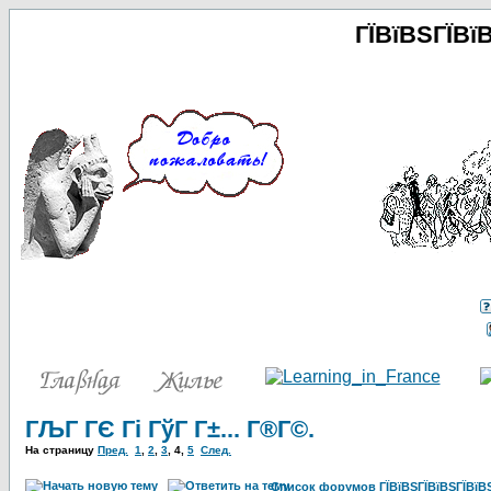
ГЇВїВЅГЇВї
ГЉГ ГЄ Гі ГўГ Г±... Г®Г©.
На страницу
Пред.
1
,
2
,
3
,
4
,
5
След.
Список форумов ГЇВїВЅГЇВїВЅГЇВїВЅГ