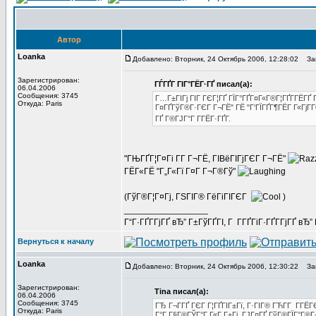
Автор
Loanka
Добавлено: Вторник, 24 Октябрь 2006, 12:28:02
Заг
Зарегистрирован:
ГЃГҐГ ГІГ°ГЁГ·ГҐ писал(а):
06.04.2006
Сообщения: 3745
Г…Г±ГІГј ГІГ ГЄГ¦ГҐ ГЇГ°ГҐГ¤Г«Г®Г¦ГҐГ­ГЁГҐ Г
Откуда: Paris
Г¤ГҐГўГ®Г·ГЄГ Г¬ГЁ" ГЁ "Г‘ГЇГҐГ¶ГЁГ Г«ГјГ­Г
ГҐ Г®ГЈГ°Г Г­ГЁГ·ГҐГ­.
"ГЊГҐГ¦Г¤Гі Г­Г Г¬ГЁ, ГІВёГІГјГЄГ Г¬ГЁ"
ГЁГ«ГЁ "Г„Г«Гї Г¤Г Г¬Г®Гў"
(ГўГ®Г¦Г¤Гј, ГЅГІГ® ГёГіГІГЄГ
)
_________________
Г“Г·ГҐГ­ГјГҐ вЂ” Г±ГўГҐГІ, Г Г­ГҐГіГ·ГҐГ­ГјГҐ в
Вернуться к началу
Loanka
Добавлено: Вторник, 24 Октябрь 2006, 12:30:22
Заг
Зарегистрирован:
Tina писал(а):
06.04.2006
Сообщения: 3745
ГЂ Г¬Г­ГҐ ГЄГ Г¦ГҐГІГ±Гї, Г·ГІГ® ГЋГ­Г Г­Г
Откуда: Paris
Г°Г Г§Г®ГЎГ°Г Г«Г Г±Гј, ГЈГ¤ГҐ ГўГ®ГЇГ°Г®Г