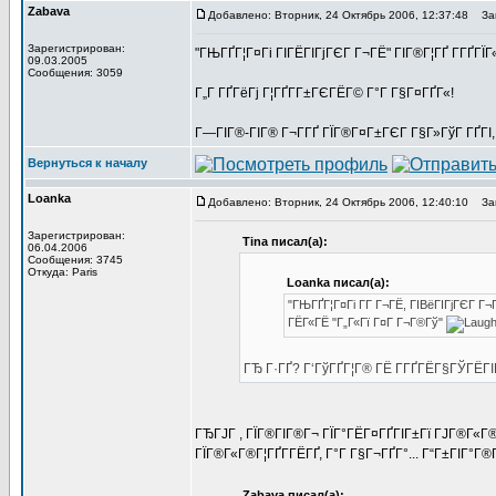
Zabava
Добавлено: Вторник, 24 Октябрь 2006, 12:37:48
Заг
Зарегистрирован:
"ГЊГҐГ¦Г¤Гі ГІГЁГІГјГЄГ Г¬ГЁ" ГІГ®Г¦ГҐ Г­ГҐГ
09.03.2005
Сообщения: 3059
Г„Г ГҐГёГј Г¦ГҐГ­Г±ГЄГЁГ© Г°Г Г§Г¤ГҐГ«!
Г—ГІГ®-ГІГ® Г¬Г­ГҐ ГЇГ®Г¤Г±ГЄГ Г§Г»ГўГ ГҐГІ,
Вернуться к началу
Loanka
Добавлено: Вторник, 24 Октябрь 2006, 12:40:10
Заг
Зарегистрирован:
Tina писал(а):
06.04.2006
Сообщения: 3745
Откуда: Paris
Loanka писал(а):
"ГЊГҐГ¦Г¤Гі Г­Г Г¬ГЁ, ГІВёГІГјГЄГ Г
ГЁГ«ГЁ "Г„Г«Гї Г¤Г Г¬Г®Гў"
ГЂ Г·ГҐ? Г‘ГўГҐГ¦Г® ГЁ Г­ГҐГЁГ§ГЎГЁГІ
ГЂГЈГ , ГЇГ®ГІГ®Г¬ ГЇГ°ГЁГ¤ГҐГІГ±Гї ГЈГ®Г«Г
ГЇГ®Г«Г®Г¦ГҐГ­ГЁГҐ, Г°Г Г§Г¬ГҐГ°... Г“Г±ГІГ°Г®Г
Zabava писал(а):