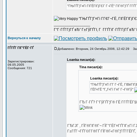
"ГЊГҐГ¦Г¤Гі ГІГЁГІГјГЄГ Г¬ГЁ" ГІГ®Г¦ГҐ Г­Г
"ГЊГҐГ¦Г¤Гі Г­Г€Г¬ГЁ, ГІГЁГІГјГ
_________________
Г“Г·ГҐГ­ГјГҐ вЂ” Г±ГўГҐГІ, Г Г­ГҐГіГ·ГҐГ­ГјГҐ в
Вернуться к началу
ГЃГҐГ ГІГ°ГЁГ·ГҐ
Добавлено: Вторник, 24 Октябрь 2006, 12:42:29
Заг
Loanka писал(а):
Зарегистрирован:
09.05.2005
Tina писал(а):
Сообщения: 721
Loanka писал(а):
"ГЊГҐГ¦Г¤Гі Г­Г Г¬ГЁ, ГІВёГІГ
ГЁГ«ГЁ "Г„Г«Гї Г¤Г Г¬Г®Гў"
ГЂ Г·ГҐ? Г‘ГўГҐГ¦Г® ГЁ Г­ГҐГЁГ
ГЂГЈГ , ГЇГ®ГІГ®Г¬ ГЇГ°ГЁГ¤ГҐГІГ±Гї Г
Г±ГҐГ¬ГҐГ©Г­Г®ГҐ ГЇГ®Г«Г®Г¦ГҐГ­ГЁГҐ, Г°