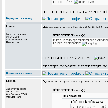
ГІГ Г¶ГЁГҐГ©?
ГЏГіГ±ГІГј ГЎГҐГЈГ ГҐГІ, ГЄГ ГЄ Г®ГЎГҐГ§ГјГїГ
Вернуться к началу
Loanka
Добавлено: Вторник, 24 Октябрь 2006, 12:49:08
Заг
Зарегистрирован:
ГЃГҐГ ГІГ°ГЁГ·ГҐ писал(а):
06.04.2006
Сообщения: 3745
Г“ Г­Г Г± ГЎГ»Г« ГўГ Г°ГЁГ Г­ГІ Г§Г Г¬ГҐГ±ГІГ
Откуда: Paris
ГЉГ®ГЈГ® Г­Г Г©ГІГЁ?
Г’Г®Г¦ГҐ ГўГҐГ·Г­Г»Г© ГўГ®ГЇГ°Г®Г±.
_________________
Г“Г·ГҐГ­ГјГҐ вЂ” Г±ГўГҐГІ, Г Г­ГҐГіГ·ГҐГ­ГјГҐ в
Вернуться к началу
Loanka
Добавлено: Вторник, 24 Октябрь 2006, 12:49:47
Заг
Зарегистрирован:
ГЃГҐГ ГІГ°ГЁГ·ГҐ писал(а):
06.04.2006
Сообщения: 3745
Tina писал(а):
Откуда: Paris
ГЃГҐГ ГІГ°ГЁГ·ГҐ писал(а):
ГЏГ°Г®Г±ГІГ® y Г¤Г Г¬Г®Гў ГІ