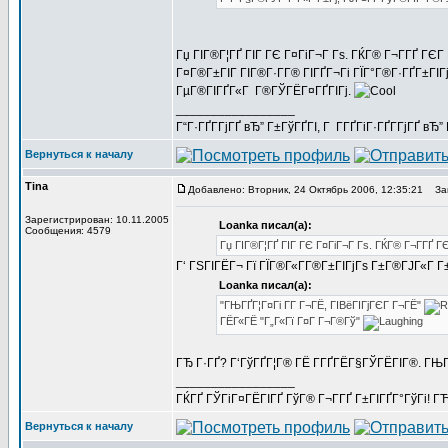
Гџ ГІГ®Г¦ГҐ ГІГ ГЄ Г¤ГіГ¬Г Гѕ. ГЌГ® Г¬Г­ГҐ ГЄГ Г
Г¤Г®Г±ГІГ ГІГ®Г·Г­Г® ГІГҐГ¬Гі ГЇГ°Г®Г·ГҐГ±ГІГј
ГµГ®ГІГҐГ«Г Г®ГЎГЁГ¤ГҐГІГј.
_________________
Г“Г·ГҐГ­ГјГҐ вЂ” Г±ГўГҐГІ, Г Г­ГҐГіГ·ГҐГ­ГјГҐ в
Вернуться к началу
Tina
Добавлено: Вторник, 24 Октябрь 2006, 12:35:21
Заг
Зарегистрирован: 10.11.2005
Loanka писал(а):
Сообщения: 4579
Гџ ГІГ®Г¦ГҐ ГІГ ГЄ Г¤ГіГ¬Г Гѕ. ГЌГ® Г¬Г­ГҐ Г
Г‘ ГЅГІГЁГ¬ Гї ГЇГ®Г«Г­Г®Г±ГІГјГѕ Г±Г®ГЈГ«Г Г±
Loanka писал(а):
"ГЊГҐГ¦Г¤Гі Г­Г Г¬ГЁ, ГІВёГІГјГЄГ Г¬ГЁ"
ГЁГ«ГЁ "Г„Г«Гї Г¤Г Г¬Г®Гў"
ГЂ Г·ГҐ? Г‘ГўГҐГ¦Г® ГЁ Г­ГҐГЁГ§ГЎГЁГІГ®. ГЊГ
_________________
ГЌГҐ ГЎГіГ¤ГЁГІГҐ ГўГ® Г¬Г­ГҐ Г±ГІГҐГ°ГўГі! ГЋГ
Вернуться к началу