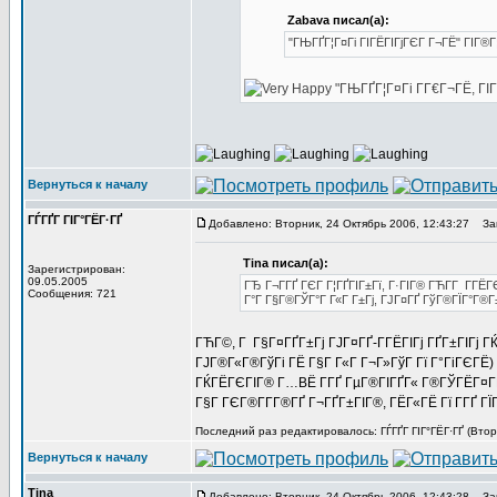
Zabava писал(а):
"ГЊГҐГ¦Г¤Гі ГІГЁГІГјГЄГ Г¬ГЁ" ГІГ®Г
"ГЊГҐГ¦Г¤Гі Г­Г€Г¬ГЁ, ГІ
Вернуться к началу
ГЃГҐГ ГІГ°ГЁГ·ГҐ
Добавлено: Вторник, 24 Октябрь 2006, 12:43:27
Заг
Tina писал(а):
Зарегистрирован:
09.05.2005
ГЂ Г¬Г­ГҐ ГЄГ Г¦ГҐГІГ±Гї, Г·ГІГ® ГЋГ­Г Г­Г
Сообщения: 721
Г°Г Г§Г®ГЎГ°Г Г«Г Г±Гј, ГЈГ¤ГҐ ГўГ®ГЇГ°Г®Г
ГЋГ©, Г Г§Г¤ГҐГ±Гј ГЈГ¤ГҐ-Г­ГЁГІГј ГҐГ±ГІГј ГЌГ
ГЈГ®Г«Г®ГўГі ГЁ Г§Г Г«Г Г¬Г»ГўГ Гї Г°ГіГЄГЁ)
ГЌГЁГЄГІГ® Г…ВЁ Г­ГҐ ГµГ®ГІГҐГ« Г®ГЎГЁГ¤Г
Г§Г ГЄГ®Г­Г­Г®ГҐ Г¬ГҐГ±ГІГ®, ГЁГ«ГЁ Гї Г­ГҐ ГЇ
Последний раз редактировалось: ГЃГҐГ ГІГ°ГЁГ·ГҐ (Втор
Вернуться к началу
Tina
Добавлено: Вторник, 24 Октябрь 2006, 12:43:28
Заг