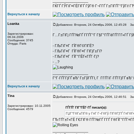
_________________
ГЌГҐ ГЎГіГ¤ГЁГІГҐ ГўГ® Г¬Г­ГҐ Г±ГІГҐГ°ГўГі! ГЋГ
Вернуться к началу
Loanka
Добавлено: Вторник, 24 Октябрь 2006, 12:45:28
Заг
Зарегистрирован:
Г…Г±ГІГј ГҐГ№ГҐ Г­ГҐГ°Г Г§Г°ГҐГёГҐГ­Г­Г»ГҐ Г
06.04.2006
Сообщения: 3745
Откуда: Paris
- ГЉГіГ¤Г ГЇГ®Г©ГІГЁ?
- ГЉГіГ¤Г ГЇГ®Г¤Г ГІГјГ±Гї?
- ГЉГіГ¤Г ГЇГ°ГЁГ«ГҐГ·Гј?
- ...?
_________________
Г“Г·ГҐГ­ГјГҐ вЂ” Г±ГўГҐГІ, Г Г­ГҐГіГ·ГҐГ­ГјГҐ в
Вернуться к началу
Tina
Добавлено: Вторник, 24 Октябрь 2006, 12:46:51
Заг
Зарегистрирован: 10.11.2005
ГЃГҐГ ГІГ°ГЁГ·ГҐ писал(а):
Сообщения: 4579
ГЏГ°Г®Г±ГІГ® y Г¤Г Г¬Г®Гў ГІГ®Г¦ГҐ Г¤Г®Г«Г¦
ГЂ ГҐГ±Г«ГЁ ГЄГІГ® ГҐГ№ГҐ Г­ГҐ Г®ГЇГ°ГҐГ¤Г
_________________