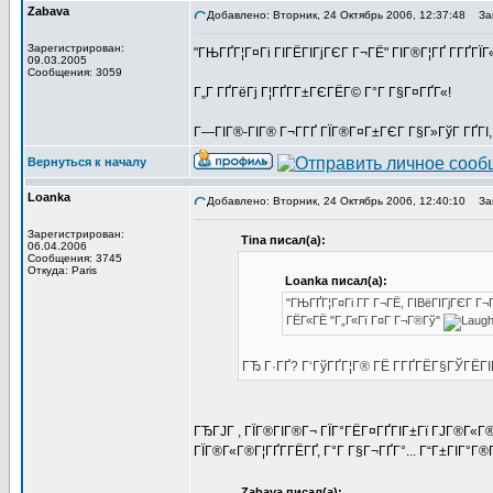
Zabava
Добавлено: Вторник, 24 Октябрь 2006, 12:37:48
Заг
Зарегистрирован:
"ГЊГҐГ¦Г¤Гі ГІГЁГІГјГЄГ Г¬ГЁ" ГІГ®Г¦ГҐ Г­ГҐГ
09.03.2005
Сообщения: 3059
Г„Г ГҐГёГј Г¦ГҐГ­Г±ГЄГЁГ© Г°Г Г§Г¤ГҐГ«!
Г—ГІГ®-ГІГ® Г¬Г­ГҐ ГЇГ®Г¤Г±ГЄГ Г§Г»ГўГ ГҐГІ,
Вернуться к началу
Loanka
Добавлено: Вторник, 24 Октябрь 2006, 12:40:10
Заг
Зарегистрирован:
Tina писал(а):
06.04.2006
Сообщения: 3745
Откуда: Paris
Loanka писал(а):
"ГЊГҐГ¦Г¤Гі Г­Г Г¬ГЁ, ГІВёГІГјГЄГ Г
ГЁГ«ГЁ "Г„Г«Гї Г¤Г Г¬Г®Гў"
ГЂ Г·ГҐ? Г‘ГўГҐГ¦Г® ГЁ Г­ГҐГЁГ§ГЎГЁГІ
ГЂГЈГ , ГЇГ®ГІГ®Г¬ ГЇГ°ГЁГ¤ГҐГІГ±Гї ГЈГ®Г«Г
ГЇГ®Г«Г®Г¦ГҐГ­ГЁГҐ, Г°Г Г§Г¬ГҐГ°... Г“Г±ГІГ°Г®Г
Zabava писал(а):