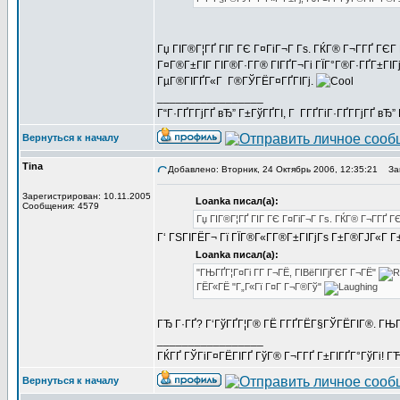
Гџ ГІГ®Г¦ГҐ ГІГ ГЄ Г¤ГіГ¬Г Гѕ. ГЌГ® Г¬Г­ГҐ ГЄГ Г
Г¤Г®Г±ГІГ ГІГ®Г·Г­Г® ГІГҐГ¬Гі ГЇГ°Г®Г·ГҐГ±ГІГј
ГµГ®ГІГҐГ«Г Г®ГЎГЁГ¤ГҐГІГј.
_________________
Г“Г·ГҐГ­ГјГҐ вЂ” Г±ГўГҐГІ, Г Г­ГҐГіГ·ГҐГ­ГјГҐ в
Вернуться к началу
Tina
Добавлено: Вторник, 24 Октябрь 2006, 12:35:21
Заг
Зарегистрирован: 10.11.2005
Loanka писал(а):
Сообщения: 4579
Гџ ГІГ®Г¦ГҐ ГІГ ГЄ Г¤ГіГ¬Г Гѕ. ГЌГ® Г¬Г­ГҐ Г
Г‘ ГЅГІГЁГ¬ Гї ГЇГ®Г«Г­Г®Г±ГІГјГѕ Г±Г®ГЈГ«Г Г±
Loanka писал(а):
"ГЊГҐГ¦Г¤Гі Г­Г Г¬ГЁ, ГІВёГІГјГЄГ Г¬ГЁ"
ГЁГ«ГЁ "Г„Г«Гї Г¤Г Г¬Г®Гў"
ГЂ Г·ГҐ? Г‘ГўГҐГ¦Г® ГЁ Г­ГҐГЁГ§ГЎГЁГІГ®. ГЊГ
_________________
ГЌГҐ ГЎГіГ¤ГЁГІГҐ ГўГ® Г¬Г­ГҐ Г±ГІГҐГ°ГўГі! ГЋГ
Вернуться к началу