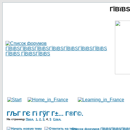
ГЇВїВ
ГЉГ ГЄ Гі ГўГ Г±... Г®Г©.
На страницу
Пред.
1
,
2
,
3
,
4
,
5
След.
Список форумов ГЇВїВЅГЇВїВЅГЇВїВЅГ