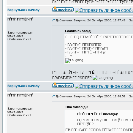
ГЌГҐ ГЎГіГ¤ГЁГІГҐ ГўГ® Г¬Г­ГҐ Г±ГІГҐГ°ГўГі! ГЋГ
Вернуться к началу
ГЃГҐГ ГІГ°ГЁГ·ГҐ
Добавлено: Вторник, 24 Октябрь 2006, 12:47:48
Заг
Loanka писал(а):
Зарегистрирован:
09.05.2005
Г…Г±ГІГј ГҐГ№ГҐ Г­ГҐГ°Г Г§Г°ГҐГёГҐГ­Г­Г»ГҐ 
Сообщения: 721
- ГЉГіГ¤Г ГЇГ®Г©ГІГЁ?
- ГЉГіГ¤Г ГЇГ®Г¤Г ГІГјГ±Гї?
- ГЉГіГ¤Г ГЇГ°ГЁГ«ГҐГ·Гј?
- ...?
Г“ Г­Г Г± ГЎГ»Г« ГўГ Г°ГЁГ Г­ГІ Г§Г Г¬ГҐГ±ГІГ® 
ГЉГ®ГЈГ® Г­Г Г©ГІГЁ?
Вернуться к началу
ГЃГҐГ ГІГ°ГЁГ·ГҐ
Добавлено: Вторник, 24 Октябрь 2006, 12:48:52
Заг
Tina писал(а):
Зарегистрирован:
09.05.2005
ГЃГҐГ ГІГ°ГЁГ·ГҐ писал(а):
Сообщения: 721
ГЏГ°Г®Г±ГІГ® y Г¤Г Г¬Г®Гў ГІГ®Г¦ГҐ 
ГЇГ°Г ГўГ ?
ГЂ ГҐГ±Г«ГЁ ГЄГІГ® ГҐГ№ГҐ Г­ГҐ Г®ГЇ