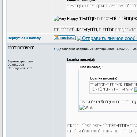
"ГЊГҐГ¦Г¤Гі ГІГЁГІГјГЄГ Г¬ГЁ" ГІГ®Г¦ГҐ Г­Г
"ГЊГҐГ¦Г¤Гі Г­Г€Г¬ГЁ, ГІГЁГІГјГ
_________________
Г“Г·ГҐГ­ГјГҐ вЂ” Г±ГўГҐГІ, Г Г­ГҐГіГ·ГҐГ­ГјГҐ в
Вернуться к началу
ГЃГҐГ ГІГ°ГЁГ·ГҐ
Добавлено: Вторник, 24 Октябрь 2006, 12:42:29
Заг
Loanka писал(а):
Зарегистрирован:
09.05.2005
Tina писал(а):
Сообщения: 721
Loanka писал(а):
"ГЊГҐГ¦Г¤Гі Г­Г Г¬ГЁ, ГІВёГІГ
ГЁГ«ГЁ "Г„Г«Гї Г¤Г Г¬Г®Гў"
ГЂ Г·ГҐ? Г‘ГўГҐГ¦Г® ГЁ Г­ГҐГЁГ
ГЂГЈГ , ГЇГ®ГІГ®Г¬ ГЇГ°ГЁГ¤ГҐГІГ±Гї Г
Г±ГҐГ¬ГҐГ©Г­Г®ГҐ ГЇГ®Г«Г®Г¦ГҐГ­ГЁГҐ, Г°