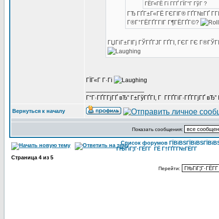
ГЁГ«ГЁ Гї Г­ГҐ ГЇГ°Г ГўГ ?
ГЂ ГҐГ±Г«ГЁ ГЄГІГ® ГҐГ№ГҐ Г­Г
Г®Г°ГЁГҐГ­ГІГ Г¶ГЁГҐГ©?
ГЏГіГ±ГІГј ГЎГҐГЈГ ГҐГІ, ГЄГ ГЄ Г®ГЎГ
ГЇГ«Г Г·Гі
_________________
Г“Г·ГҐГ­ГјГҐ вЂ” Г±ГўГҐГІ, Г Г­ГҐГіГ·ГҐГ­ГјГҐ в
Вернуться к началу
Показать сообщения:
Список форумов ГЇВїВЅГЇВїВЅГЇВїВЅГ
ГЊГіГ¦Г·ГЁГ­Г ГЁ Г†ГҐГ­Г№ГЁГ­Г
Страница
4
из
5
Перейти: