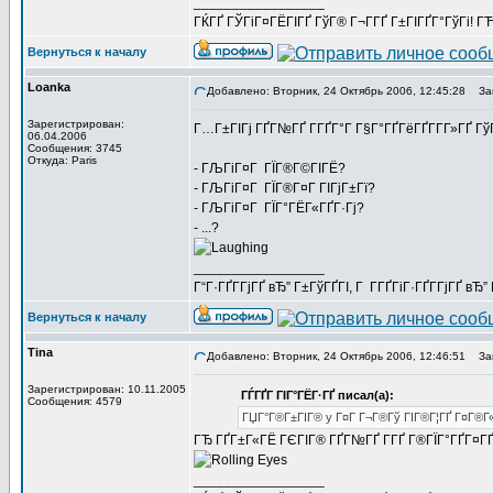
_________________
ГЌГҐ ГЎГіГ¤ГЁГІГҐ ГўГ® Г¬Г­ГҐ Г±ГІГҐГ°ГўГі! ГЋГ
Вернуться к началу
Loanka
Добавлено: Вторник, 24 Октябрь 2006, 12:45:28
Заг
Зарегистрирован:
Г…Г±ГІГј ГҐГ№ГҐ Г­ГҐГ°Г Г§Г°ГҐГёГҐГ­Г­Г»ГҐ Г
06.04.2006
Сообщения: 3745
Откуда: Paris
- ГЉГіГ¤Г ГЇГ®Г©ГІГЁ?
- ГЉГіГ¤Г ГЇГ®Г¤Г ГІГјГ±Гї?
- ГЉГіГ¤Г ГЇГ°ГЁГ«ГҐГ·Гј?
- ...?
_________________
Г“Г·ГҐГ­ГјГҐ вЂ” Г±ГўГҐГІ, Г Г­ГҐГіГ·ГҐГ­ГјГҐ в
Вернуться к началу
Tina
Добавлено: Вторник, 24 Октябрь 2006, 12:46:51
Заг
Зарегистрирован: 10.11.2005
ГЃГҐГ ГІГ°ГЁГ·ГҐ писал(а):
Сообщения: 4579
ГЏГ°Г®Г±ГІГ® y Г¤Г Г¬Г®Гў ГІГ®Г¦ГҐ Г¤Г®Г«Г¦
ГЂ ГҐГ±Г«ГЁ ГЄГІГ® ГҐГ№ГҐ Г­ГҐ Г®ГЇГ°ГҐГ¤Г
_________________