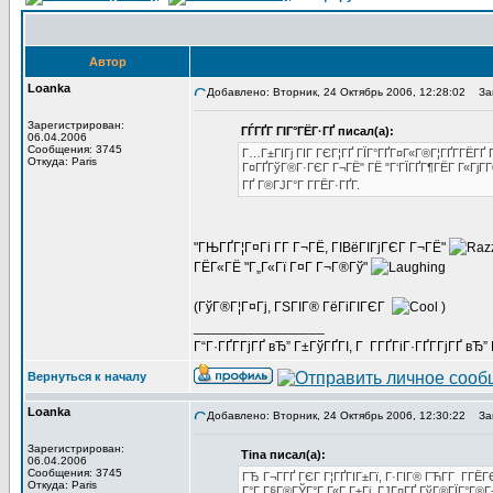
Автор
Loanka
Добавлено: Вторник, 24 Октябрь 2006, 12:28:02
Заг
Зарегистрирован:
ГЃГҐГ ГІГ°ГЁГ·ГҐ писал(а):
06.04.2006
Сообщения: 3745
Г…Г±ГІГј ГІГ ГЄГ¦ГҐ ГЇГ°ГҐГ¤Г«Г®Г¦ГҐГ­ГЁГҐ Г
Откуда: Paris
Г¤ГҐГўГ®Г·ГЄГ Г¬ГЁ" ГЁ "Г‘ГЇГҐГ¶ГЁГ Г«ГјГ­Г
ГҐ Г®ГЈГ°Г Г­ГЁГ·ГҐГ­.
"ГЊГҐГ¦Г¤Гі Г­Г Г¬ГЁ, ГІВёГІГјГЄГ Г¬ГЁ"
ГЁГ«ГЁ "Г„Г«Гї Г¤Г Г¬Г®Гў"
(ГўГ®Г¦Г¤Гј, ГЅГІГ® ГёГіГІГЄГ
)
_________________
Г“Г·ГҐГ­ГјГҐ вЂ” Г±ГўГҐГІ, Г Г­ГҐГіГ·ГҐГ­ГјГҐ в
Вернуться к началу
Loanka
Добавлено: Вторник, 24 Октябрь 2006, 12:30:22
Заг
Зарегистрирован:
Tina писал(а):
06.04.2006
Сообщения: 3745
ГЂ Г¬Г­ГҐ ГЄГ Г¦ГҐГІГ±Гї, Г·ГІГ® ГЋГ­Г Г­Г
Откуда: Paris
Г°Г Г§Г®ГЎГ°Г Г«Г Г±Гј, ГЈГ¤ГҐ ГўГ®ГЇГ°Г®Г