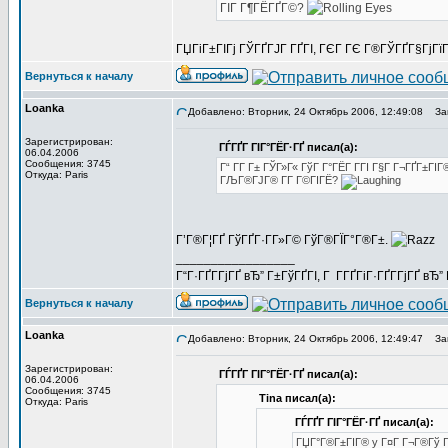
ГІГ Г¶ГЁГҐГ©?
ГЏГіГ±ГІГј ГЎГҐГЈГ ГҐГІ, ГЄГ ГЄ Г®ГЎГҐГ§ГјГїГ
Вернуться к началу
Loanka
Добавлено: Вторник, 24 Октябрь 2006, 12:49:08
Заг
Зарегистрирован:
ГЃГҐГ ГІГ°ГЁГ·ГҐ писал(а):
06.04.2006
Сообщения: 3745
Г“ Г­Г Г± ГЎГ»Г« ГўГ Г°ГЁГ Г­ГІ Г§Г Г¬ГҐГ±ГІГ
Откуда: Paris
ГЉГ®ГЈГ® Г­Г Г©ГІГЁ?
Г’Г®Г¦ГҐ ГўГҐГ·Г­Г»Г© ГўГ®ГЇГ°Г®Г±.
_________________
Г“Г·ГҐГ­ГјГҐ вЂ” Г±ГўГҐГІ, Г Г­ГҐГіГ·ГҐГ­ГјГҐ в
Вернуться к началу
Loanka
Добавлено: Вторник, 24 Октябрь 2006, 12:49:47
Заг
Зарегистрирован:
ГЃГҐГ ГІГ°ГЁГ·ГҐ писал(а):
06.04.2006
Сообщения: 3745
Tina писал(а):
Откуда: Paris
ГЃГҐГ ГІГ°ГЁГ·ГҐ писал(а):
ГЏГ°Г®Г±ГІГ® y Г¤Г Г¬Г®Гў ГІ