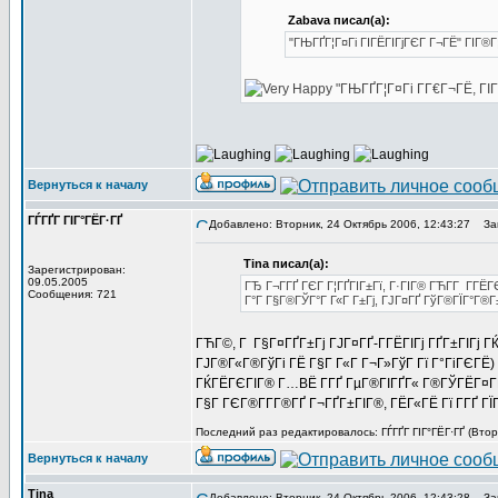
Zabava писал(а):
"ГЊГҐГ¦Г¤Гі ГІГЁГІГјГЄГ Г¬ГЁ" ГІГ®Г
"ГЊГҐГ¦Г¤Гі Г­Г€Г¬ГЁ, ГІ
Вернуться к началу
ГЃГҐГ ГІГ°ГЁГ·ГҐ
Добавлено: Вторник, 24 Октябрь 2006, 12:43:27
Заг
Tina писал(а):
Зарегистрирован:
09.05.2005
ГЂ Г¬Г­ГҐ ГЄГ Г¦ГҐГІГ±Гї, Г·ГІГ® ГЋГ­Г Г­Г
Сообщения: 721
Г°Г Г§Г®ГЎГ°Г Г«Г Г±Гј, ГЈГ¤ГҐ ГўГ®ГЇГ°Г®Г
ГЋГ©, Г Г§Г¤ГҐГ±Гј ГЈГ¤ГҐ-Г­ГЁГІГј ГҐГ±ГІГј ГЌГ
ГЈГ®Г«Г®ГўГі ГЁ Г§Г Г«Г Г¬Г»ГўГ Гї Г°ГіГЄГЁ)
ГЌГЁГЄГІГ® Г…ВЁ Г­ГҐ ГµГ®ГІГҐГ« Г®ГЎГЁГ¤Г
Г§Г ГЄГ®Г­Г­Г®ГҐ Г¬ГҐГ±ГІГ®, ГЁГ«ГЁ Гї Г­ГҐ ГЇ
Последний раз редактировалось: ГЃГҐГ ГІГ°ГЁГ·ГҐ (Втор
Вернуться к началу
Tina
Добавлено: Вторник, 24 Октябрь 2006, 12:43:28
Заг