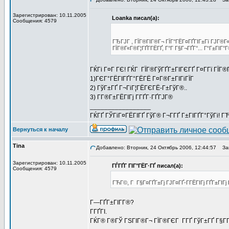
Зарегистрирован: 10.11.2005
Loanka писал(а):
Сообщения: 4579
ГЂГЈГ , ГЇГ®ГІГ®Г¬ ГЇГ°ГЁГ¤ГҐГІГ±Гї ГЈГ®Г«
ГЇГ®Г«Г®Г¦ГҐГ­ГЁГҐ, Г°Г Г§Г¬ГҐГ°... Г“Г±ГІГ°Г
ГЌГі Г¤Г ГЄ! ГЌГ ГЇГ®ГўГҐГ±ГІГЄГҐ Г¤Г­Гї ГЇГ
1)ГЄГ°ГЁГІГҐГ°ГЁГЁ Г¤Г®Г±ГІГіГЇГ
2) ГўГ±ГҐ Г¬ГіГ¦ГЁГЄГЁ-Г±ГўГ®..
3) Г­Г®Г±ГЁГІГј Г­ГҐГ·ГҐГЈГ®
_________________
ГЌГҐ ГЎГіГ¤ГЁГІГҐ ГўГ® Г¬Г­ГҐ Г±ГІГҐГ°ГўГі! ГЋГ
Вернуться к началу
Tina
Добавлено: Вторник, 24 Октябрь 2006, 12:44:57
Заг
Зарегистрирован: 10.11.2005
ГЃГҐГ ГІГ°ГЁГ·ГҐ писал(а):
Сообщения: 4579
ГЋГ©, Г Г§Г¤ГҐГ±Гј ГЈГ¤ГҐ-Г­ГЁГІГј ГҐГ±ГІГј
Г—ГҐГ±ГІГ­Г®?
Г­ГҐГІ.
ГЌГ® Г®ГЎ ГЅГІГ®Г¬ ГЇГ®ГЄГ Г­ГҐ ГўГ±ГҐ Г§Г­Г