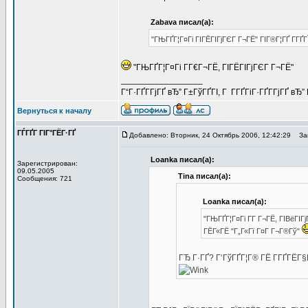
Zabava писал(а):
"ГЊГҐГ¦Г¤Гі ГІГЁГІГјГЄГ Г¬ГЁ" ГІГ®Г¦ГҐ Г­Г
"ГЊГҐГ¦Г¤Гі Г­Г€Г¬ГЁ, ГІГЁГІГјГЄГ Г¬ГЁ"
_________________
Г“Г·ГҐГ­ГјГҐ вЂ” Г±ГўГҐГІ, Г Г­ГҐГіГ·ГҐГ­ГјГҐ в
Вернуться к началу
ГЃГҐГ ГІГ°ГЁГ·ГҐ
Добавлено: Вторник, 24 Октябрь 2006, 12:42:29
Заг
Loanka писал(а):
Зарегистрирован:
09.05.2005
Tina писал(а):
Сообщения: 721
Loanka писал(а):
"ГЊГҐГ¦Г¤Гі Г­Г Г¬ГЁ, ГІВёГІГ
ГЁГ«ГЁ "Г„Г«Гї Г¤Г Г¬Г®Гў"
ГЂ Г·ГҐ? Г‘ГўГҐГ¦Г® ГЁ Г­ГҐГЁГ