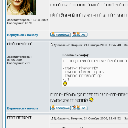
ГЂ ГҐГ±Г«ГЁ ГЄГІГ® ГҐГ№ГҐ Г­ГҐ Г®ГЇГ°ГҐГ¤Г
_________________
ГЌГҐ ГЎГіГ¤ГЁГІГҐ ГўГ® Г¬Г­ГҐ Г±ГІГҐГ°ГўГі! ГЋГ
Зарегистрирован: 10.11.2005
Сообщения: 4579
Вернуться к началу
ГЃГҐГ ГІГ°ГЁГ·ГҐ
Добавлено: Вторник, 24 Октябрь 2006, 12:47:48
Заг
Loanka писал(а):
Зарегистрирован:
09.05.2005
Г…Г±ГІГј ГҐГ№ГҐ Г­ГҐГ°Г Г§Г°ГҐГёГҐГ­Г­Г»ГҐ 
Сообщения: 721
- ГЉГіГ¤Г ГЇГ®Г©ГІГЁ?
- ГЉГіГ¤Г ГЇГ®Г¤Г ГІГјГ±Гї?
- ГЉГіГ¤Г ГЇГ°ГЁГ«ГҐГ·Гј?
- ...?
Г“ Г­Г Г± ГЎГ»Г« ГўГ Г°ГЁГ Г­ГІ Г§Г Г¬ГҐГ±ГІГ® 
ГЉГ®ГЈГ® Г­Г Г©ГІГЁ?
Вернуться к началу
ГЃГҐГ ГІГ°ГЁГ·ГҐ
Добавлено: Вторник, 24 Октябрь 2006, 12:48:52
Заг