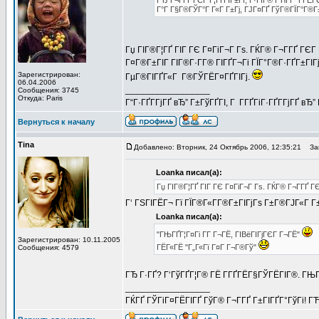
ГЂ Г¬Г­ГҐ ГЄГ Г¦ГҐГІГ±Гї, Г·ГІГ® ГЋГ­Г Г­Г
Г°Г Г§Г®ГЎГ°Г Г«Г Г±Гј, ГЈГ¤ГҐ ГўГ®ГЇГ°Г®Г
Гџ ГІГ®Г¦ГҐ ГІГ ГЄ Г¤ГіГ¬Г Гѕ. ГЌГ® Г¬Г­ГҐ ГЄГ Г
Г¤Г®Г±ГІГ ГІГ®Г·Г­Г® ГІГҐГ¬Гі ГЇГ°Г®Г·ГҐГ±ГІГј
Зарегистрирован:
ГµГ®ГІГҐГ«Г Г®ГЎГЁГ¤ГҐГІГј.
06.04.2006
_________________
Сообщения: 3745
Откуда: Paris
Г“Г·ГҐГ­ГјГҐ вЂ” Г±ГўГҐГІ, Г Г­ГҐГіГ·ГҐГ­ГјГҐ в
Вернуться к началу
Tina
Добавлено: Вторник, 24 Октябрь 2006, 12:35:21
Заг
Loanka писал(а):
Гџ ГІГ®Г¦ГҐ ГІГ ГЄ Г¤ГіГ¬Г Гѕ. ГЌГ® Г¬Г­ГҐ Г
Г‘ ГЅГІГЁГ¬ Гї ГЇГ®Г«Г­Г®Г±ГІГјГѕ Г±Г®ГЈГ«Г Г±
Loanka писал(а):
"ГЊГҐГ¦Г¤Гі Г­Г Г¬ГЁ, ГІВёГІГјГЄГ Г¬ГЁ"
Зарегистрирован: 10.11.2005
ГЁГ«ГЁ "Г„Г«Гї Г¤Г Г¬Г®Гў"
Сообщения: 4579
ГЂ Г·ГҐ? Г‘ГўГҐГ¦Г® ГЁ Г­ГҐГЁГ§ГЎГЁГІГ®. ГЊГ
_________________
ГЌГҐ ГЎГіГ¤ГЁГІГҐ ГўГ® Г¬Г­ГҐ Г±ГІГҐГ°ГўГі! ГЋГ