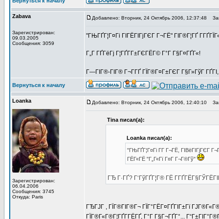
Вернуться к началу
Zabava
Добавлено: Вторник, 24 Октябрь 2006, 12:37:48
Заг
Зарегистрирован:
"ГЊГҐГ¦Г¤Гі ГІГЁГІГјГЄГ Г¬ГЁ" ГІГ®Г¦ГҐ Г­ГҐГ
09.03.2005
Сообщения: 3059
Г„Г ГҐГёГј Г¦ГҐГ­Г±ГЄГЁГ© Г°Г Г§Г¤ГҐГ«!
Г—ГІГ®-ГІГ® Г¬Г­ГҐ ГЇГ®Г¤Г±ГЄГ Г§Г»ГўГ ГҐГІ,
Вернуться к началу
Loanka
Добавлено: Вторник, 24 Октябрь 2006, 12:40:10
Заг
Tina писал(а):
Loanka писал(а):
"ГЊГҐГ¦Г¤Гі Г­Г Г¬ГЁ, ГІВёГІГјГЄГ Г
ГЁГ«ГЁ "Г„Г«Гї Г¤Г Г¬Г®Гў"
ГЂ Г·ГҐ? Г‘ГўГҐГ¦Г® ГЁ Г­ГҐГЁГ§ГЎГЁГІ
Зарегистрирован:
06.04.2006
Сообщения: 3745
Откуда: Paris
ГЂГЈГ , ГЇГ®ГІГ®Г¬ ГЇГ°ГЁГ¤ГҐГІГ±Гї ГЈГ®Г«Г
ГЇГ®Г«Г®Г¦ГҐГ­ГЁГҐ, Г°Г Г§Г¬ГҐГ°... Г“Г±ГІГ°Г®Г