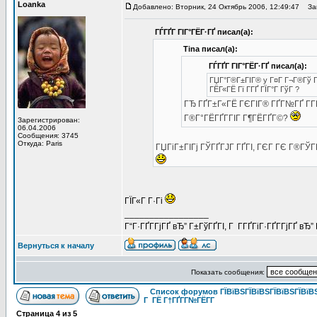
Loanka
Добавлено: Вторник, 24 Октябрь 2006, 12:49:47
Заг
ГЃГҐГ ГІГ°ГЁГ·ГҐ писал(а):
Tina писал(а):
ГЃГҐГ ГІГ°ГЁГ·ГҐ писал(а):
ГЏГ°Г®Г±ГІГ® y Г¤Г Г¬Г®Гў ГІ
ГЁГ«ГЁ Гї Г­ГҐ ГЇГ°Г ГўГ ?
ГЂ ГҐГ±Г«ГЁ ГЄГІГ® ГҐГ№ГҐ Г­Г
Г®Г°ГЁГҐГ­ГІГ Г¶ГЁГҐГ©?
Зарегистрирован:
06.04.2006
Сообщения: 3745
Откуда: Paris
ГЏГіГ±ГІГј ГЎГҐГЈГ ГҐГІ, ГЄГ ГЄ Г®ГЎГ
ГЇГ«Г Г·Гі
_________________
Г“Г·ГҐГ­ГјГҐ вЂ” Г±ГўГҐГІ, Г Г­ГҐГіГ·ГҐГ­ГјГҐ в
Вернуться к началу
Показать сообщения:
Список форумов ГЇВїВЅГЇВїВЅГЇВїВЅГЇВїВЅ
Г ГЁ Г†ГҐГ­Г№ГЁГ­Г
Страница
4
из
5