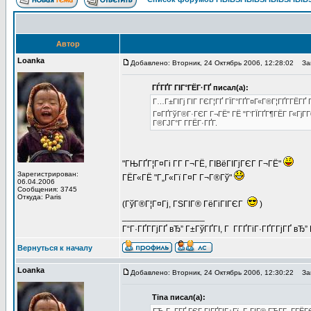
Автор
Loanka
Добавлено: Вторник, 24 Октябрь 2006, 12:28:02
Заг
ГЃГҐГ ГІГ°ГЁГ·ГҐ писал(а):
Г…Г±ГІГј ГІГ ГЄГ¦ГҐ ГЇГ°ГҐГ¤Г«Г®Г¦ГҐГ­ГЁГҐ Г
Г¤ГҐГўГ®Г·ГЄГ Г¬ГЁ" ГЁ "Г‘ГЇГҐГ¶ГЁГ Г«ГјГ­Г
Г®ГЈГ°Г Г­ГЁГ·ГҐГ­.
"ГЊГҐГ¦Г¤Гі Г­Г Г¬ГЁ, ГІВёГІГјГЄГ Г¬ГЁ"
Зарегистрирован:
ГЁГ«ГЁ "Г„Г«Гї Г¤Г Г¬Г®Гў"
06.04.2006
Сообщения: 3745
Откуда: Paris
(ГўГ®Г¦Г¤Гј, ГЅГІГ® ГёГіГІГЄГ
)
_________________
Г“Г·ГҐГ­ГјГҐ вЂ” Г±ГўГҐГІ, Г Г­ГҐГіГ·ГҐГ­ГјГҐ в
Вернуться к началу
Loanka
Добавлено: Вторник, 24 Октябрь 2006, 12:30:22
Заг
Tina писал(а):