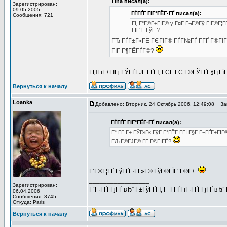
Tina писал(а):
Зарегистрирован:
09.05.2005
ГЃГҐГ ГІГ°ГЁГ·ГҐ писал(а):
Сообщения: 721
ГЏГ°Г®Г±ГІГ® y Г¤Г Г¬Г®Гў ГІГ®Г¦ГҐ 
ГЇГ°Г ГўГ ?
ГЂ ГҐГ±Г«ГЁ ГЄГІГ® ГҐГ№ГҐ Г­ГҐ Г®ГЇ
ГІГ Г¶ГЁГҐГ©?
ГЏГіГ±ГІГј ГЎГҐГЈГ ГҐГІ, ГЄГ ГЄ Г®ГЎГҐГ§ГјГїГ
Вернуться к началу
Loanka
Добавлено: Вторник, 24 Октябрь 2006, 12:49:08
Заг
ГЃГҐГ ГІГ°ГЁГ·ГҐ писал(а):
Г“ Г­Г Г± ГЎГ»Г« ГўГ Г°ГЁГ Г­ГІ Г§Г Г¬ГҐГ±ГІГ
ГЉГ®ГЈГ® Г­Г Г©ГІГЁ?
Г’Г®Г¦ГҐ ГўГҐГ·Г­Г»Г© ГўГ®ГЇГ°Г®Г±.
_________________
Зарегистрирован:
Г“Г·ГҐГ­ГјГҐ вЂ” Г±ГўГҐГІ, Г Г­ГҐГіГ·ГҐГ­ГјГҐ в
06.04.2006
Сообщения: 3745
Откуда: Paris
Вернуться к началу