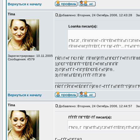
Вернуться к началу
Tina
Добавлено: Вторник, 24 Октябрь 2006, 12:43:28
Заг
Loanka писал(а):
ГЂГЈГ , ГЇГ®ГІГ®Г¬ ГЇГ°ГЁГ¤ГҐГІГ±Гї ГЈГ®Г«
ГЇГ®Г«Г®Г¦ГҐГ­ГЁГҐ, Г°Г Г§Г¬ГҐГ°... Г“Г±ГІГ°Г
Зарегистрирован: 10.11.2005
ГЌГі Г¤Г ГЄ! ГЌГ ГЇГ®ГўГҐГ±ГІГЄГҐ Г¤Г­Гї ГЇГ
Сообщения: 4579
1)ГЄГ°ГЁГІГҐГ°ГЁГЁ Г¤Г®Г±ГІГіГЇГ
2) ГўГ±ГҐ Г¬ГіГ¦ГЁГЄГЁ-Г±ГўГ®..
3) Г­Г®Г±ГЁГІГј Г­ГҐГ·ГҐГЈГ®
_________________
ГЌГҐ ГЎГіГ¤ГЁГІГҐ ГўГ® Г¬Г­ГҐ Г±ГІГҐГ°ГўГі! ГЋГ
Вернуться к началу
Tina
Добавлено: Вторник, 24 Октябрь 2006, 12:44:57
Заг
ГЃГҐГ ГІГ°ГЁГ·ГҐ писал(а):
ГЋГ©, Г Г§Г¤ГҐГ±Гј ГЈГ¤ГҐ-Г­ГЁГІГј ГҐГ±ГІГј
Г—ГҐГ±ГІГ­Г®?