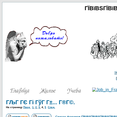
ГЇВїВЅГЇВї
ГЉГ ГЄ Гі ГўГ Г±... Г®Г©.
На страницу
Пред.
1
,
2
,
3
,
4
,
5
След.
Список форумов ГЇВїВЅГЇВїВЅГЇВїВЅГЇВїВЅ