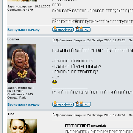
Г­ГҐГІ.
Зарегистрирован: 10.11.2005
Сообщения: 4579
ГЌГ® Г®ГЎ ГЅГІГ®Г¬ ГЇГ®ГЄГ Г­ГҐ ГўГ±ГҐ Г§Г­Г
_________________
ГЌГҐ ГЎГіГ¤ГЁГІГҐ ГўГ® Г¬Г­ГҐ Г±ГІГҐГ°ГўГі! ГЋГ
Вернуться к началу
Loanka
Добавлено: Вторник, 24 Октябрь 2006, 12:45:28
Заг
Г…Г±ГІГј ГҐГ№ГҐ Г­ГҐГ°Г Г§Г°ГҐГёГҐГ­Г­Г»ГҐ Г
- ГЉГіГ¤Г ГЇГ®Г©ГІГЁ?
- ГЉГіГ¤Г ГЇГ®Г¤Г ГІГјГ±Гї?
- ГЉГіГ¤Г ГЇГ°ГЁГ«ГҐГ·Гј?
- ...?
_________________
Зарегистрирован:
06.04.2006
Г“Г·ГҐГ­ГјГҐ вЂ” Г±ГўГҐГІ, Г Г­ГҐГіГ·ГҐГ­ГјГҐ в
Сообщения: 3745
Откуда: Paris
Вернуться к началу
Tina
Добавлено: Вторник, 24 Октябрь 2006, 12:46:51
Заг
ГЃГҐГ ГІГ°ГЁГ·ГҐ писал(а):
ГЏГ°Г®Г±ГІГ® y Г¤Г Г¬Г®Гў ГІГ®Г¦ГҐ Г¤Г®Г«Г¦