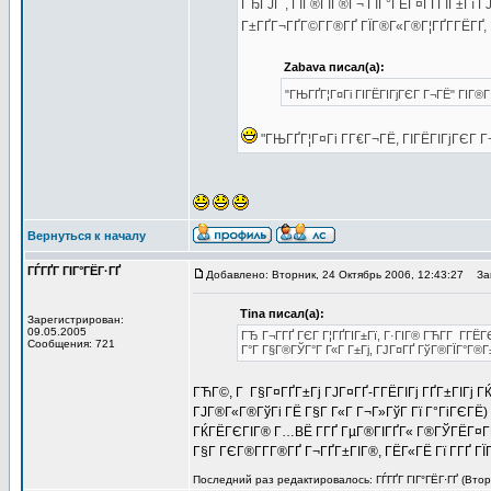
ГЂГЈГ , ГЇГ®ГІГ®Г¬ ГЇГ°ГЁГ¤ГҐГІГ±Гї Г
Г±ГҐГ¬ГҐГ©Г­Г®ГҐ ГЇГ®Г«Г®Г¦ГҐГ­ГЁГҐ, Г°
Zabava писал(а):
"ГЊГҐГ¦Г¤Гі ГІГЁГІГјГЄГ Г¬ГЁ" ГІГ®Г
"ГЊГҐГ¦Г¤Гі Г­Г€Г¬ГЁ, ГІГЁГІГјГЄГ Г
Вернуться к началу
ГЃГҐГ ГІГ°ГЁГ·ГҐ
Добавлено: Вторник, 24 Октябрь 2006, 12:43:27
Заг
Tina писал(а):
Зарегистрирован:
09.05.2005
ГЂ Г¬Г­ГҐ ГЄГ Г¦ГҐГІГ±Гї, Г·ГІГ® ГЋГ­Г Г­Г
Сообщения: 721
Г°Г Г§Г®ГЎГ°Г Г«Г Г±Гј, ГЈГ¤ГҐ ГўГ®ГЇГ°Г®Г
ГЋГ©, Г Г§Г¤ГҐГ±Гј ГЈГ¤ГҐ-Г­ГЁГІГј ГҐГ±ГІГј ГЌГ
ГЈГ®Г«Г®ГўГі ГЁ Г§Г Г«Г Г¬Г»ГўГ Гї Г°ГіГЄГЁ)
ГЌГЁГЄГІГ® Г…ВЁ Г­ГҐ ГµГ®ГІГҐГ« Г®ГЎГЁГ¤Г
Г§Г ГЄГ®Г­Г­Г®ГҐ Г¬ГҐГ±ГІГ®, ГЁГ«ГЁ Гї Г­ГҐ ГЇ
Последний раз редактировалось: ГЃГҐГ ГІГ°ГЁГ·ГҐ (Втор