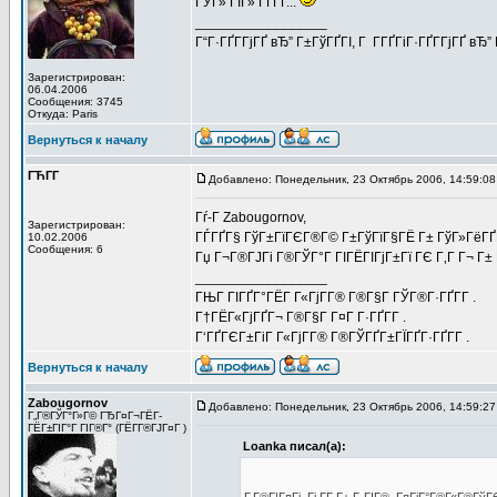
ГЎГ» ГІГ» ГҐГҐ...
_________________
Г“Г·ГҐГ­ГјГҐ вЂ” Г±ГўГҐГІ, Г Г­ГҐГіГ·ГҐГ­ГјГҐ в
Зарегистрирован:
06.04.2006
Сообщения: 3745
Откуда: Paris
Вернуться к началу
ГЋГ­Г
Добавлено: Понедельник, 23 Октябрь 2006, 14:59:08
Гѓ-Г­ Zabougornov,
Зарегистрирован:
ГЃГҐГ§ ГўГ±ГїГЄГ®Г© Г±ГўГїГ§ГЁ Г± ГўГ»ГёГҐГ®Г
10.02.2006
Сообщения: 6
Гџ Г¬Г®ГЈГі Г®ГЎГ°Г ГІГЁГІГјГ±Гї ГЄ Г‚Г Г¬ Г
_________________
ГЊГ ГІГҐГ°ГЁГ Г«ГјГ­Г® Г®Г§Г ГЎГ®Г·ГҐГ­Г .
Г†ГЁГ«ГјГҐГ¬ Г®Г§Г Г¤Г Г·ГҐГ­Г .
Г‘ГҐГЄГ±ГіГ Г«ГјГ­Г® Г®ГЎГҐГ±ГЇГҐГ·ГҐГ­Г .
Вернуться к началу
Zabougornov
Добавлено: Понедельник, 23 Октябрь 2006, 14:59:27
Г„Г®ГЎГ°Г»Г© ГЂГ¤Г¬ГЁГ­
ГЁГ±ГІГ°Г ГІГ®Г° (ГЁГ­Г®ГЈГ¤Г )
Loanka писал(а):