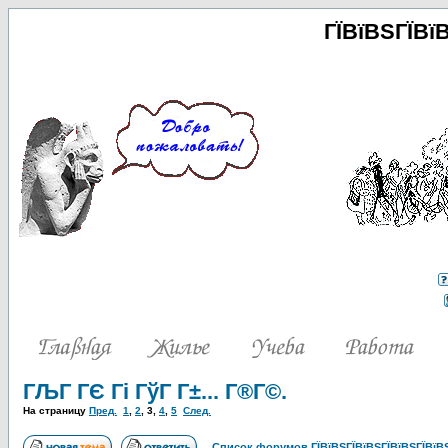
ГЇВїВЅГЇВї
ГЉГ ГЄ Гі ГўГ Г±... Г®Г©.
На страницу
Пред.
1
,
2
,
3
,
4
,
5
След.
Список форумов ГЇВїВЅГЇВїВЅГЇВїВЅГЇВїВЅ