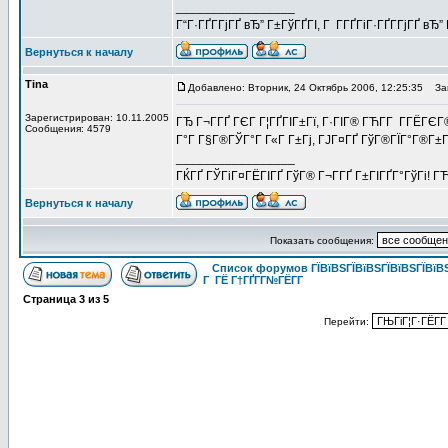
_________________
Г“Г·ГҐГ­ГјГҐ вЂ” Г±ГўГҐГІ, Г Г­ГҐГіГ·ГҐГ­ГјГҐ в
Вернуться к началу
Tina
Добавлено: Вторник, 24 Октябрь 2006, 12:25:35
Заг
Зарегистрирован: 10.11.2005
ГЂ Г¬Г­ГҐ ГЄГ Г¦ГҐГІГ±Гї, Г·ГІГ® ГЋГ­Г Г­ГЁГ
Сообщения: 4579
Г°Г Г§Г®ГЎГ°Г Г«Г Г±Гј, ГЈГ¤ГҐ ГўГ®ГЇГ°Г®Г±Г
_________________
ГЌГҐ ГЎГіГ¤ГЁГІГҐ ГўГ® Г¬Г­ГҐ Г±ГІГҐГ°ГўГі! ГЋГ
Вернуться к началу
Показать сообщения:
Список форумов ГЇВїВЅГЇВїВЅГЇВїВЅГЇВїВЅ
Г ГЁ Г†ГҐГ­Г№ГЁГ­Г
Страница
3
из
5
Перейти: