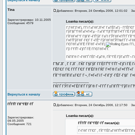
Вернуться к началу
Tina
Добавлено: Вторник, 24 Октябрь 2006, 12:01:02
Заг
Зарегистрирован: 10.11.2005
Loanka писал(а):
Сообщения: 4579
Г‚Г®Г¦Г¤Гј, Г­Гі Г±Г®ГЈГ«Г Г±ГЁГ±Гј - Г­ГЁ
ГўГ§Г°Г®Г±Г«Г»Гµ - Г±ГіГ°ГјГҐГ§Г­Г»ГҐ ГЁ Гў
ГЇГ®Г¤Г°Г Г§ГіГ¬ГҐГўГ ГѕГІ ГЎГ®Г«ГҐГҐ ГЇГ°Г
Г¤ГҐГўГ®Г·ГЄГ Г¬ГЁ" ГўГ®Г®ГЎГ№ГҐ Г¬Г®Г«Г·Гі
ГЄГ®Г±ГІГЁ ГЇГ®Г¬Г»ГІГј
Г­Гі
Гў Г‘ГҐГ¬ГјГҐ ГЁ ГГЄГ®Г«ГҐ.
ГќГІГ® Г¬Г®ГҐ ГЁГ¬ГµГ®, ГЇГ°ГЁ ГўГ±ГҐГ¬ Гі
ГЂГЈГ , Г ГЈГ . ГЌГ Г§ГўГ Г­ГЁГҐ"Г‘ГҐГ¬ГјГї ГЁ
ГЁГЄГ ГЄ Г­ГҐ ГЄГ ГІГЁГІ! ГЌГ Г¤Г® Г±Г¤ГҐГ«Г 
ГЇГ°Г®ГЇГіГ±ГЄГ Г¬, Г¤Г«Гї Г¬ГіГ¦Г·ГЁГ­-Г§Г Г¤
_________________
ГЌГҐ ГЎГіГ¤ГЁГІГҐ ГўГ® Г¬Г­ГҐ Г±ГІГҐГ°ГўГі! ГЋГ
Вернуться к началу
ГЃГҐГ ГІГ°ГЁГ·ГҐ
Добавлено: Вторник, 24 Октябрь 2006, 12:17:50
Заг
Loanka писал(а):
Зарегистрирован:
09.05.2005
ГЃГҐГ ГІГ°ГЁГ·ГҐ писал(а):
Сообщения: 721
Г‹Г®Г Г­ГЄГ , ГЇГ°ГЁГ±Г®ГҐГ¤ГЁГ­Гї