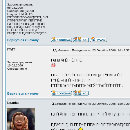
Зарегистрирован:
06.03.2005
Сообщения: 12000
Откуда: ГЋГЎГҐГ°-
ГЈГ°ГіГЇГЇГҐГ­-Г¤Г®Г¶ГҐГ­ГІ, Г±ГІ.
Г°ГіГЄГ®ГўГ®Г¤ГЁГІГҐГ«Гј
ГЈГ°ГіГЇГЇГ» Г±ГЄГ®Г°Г®Г±ГІГ­
Г»Гµ Г±ГўГЁГ­ГЈГҐГ°Г®Гў, Г®Г­
Г¦ГҐ Г‡Г ГЎГ ГёГ«ГҐГўГЁГ·
ГЋГ¶Г Г ГІ ГЏГ®ГЅГ«ГҐГўГЁГ·
Вернуться к началу
ГЋГ­Г
Добавлено: Понедельник, 23 Октябрь 2006, 14:48:52
Г€Г§ГўГЁГ­ГЁГІГҐ..
Зарегистрирован:
10.02.2006
Сообщения: 6
_________________
ГЊГ ГІГҐГ°ГЁГ Г«ГјГ­Г® Г®Г§Г ГЎГ®Г·ГҐГ­Г .
Г†ГЁГ«ГјГҐГ¬ Г®Г§Г Г¤Г Г·ГҐГ­Г .
Г‘ГҐГЄГ±ГіГ Г«ГјГ­Г® Г®ГЎГҐГ±ГЇГҐГ·ГҐГ­Г .
Вернуться к началу
Loanka
Добавлено: Понедельник, 23 Октябрь 2006, 14:49:20
Г„ГҐГўГ®Г·ГЄГ ГІГіГІ, Г±ГіГ¤Гї ГЇГ® ГўГ±ГҐГ¬Г
Г‚Г®Г¦Г¤Гј, Гі Г­Г Г± Г·ГІГ®, Г¤ГіГ°Г®Г«Г®Гў