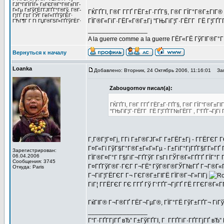
ГЈГ°ГіГЇГЇГ» Г±ГЄГ®Г°Г®Г±ГІГ­
Г»Гµ Г±ГўГЁГ­ГЈГҐГ°Г®Гў, Г®Г­
ГЌГҐГІ, Г®Г­ Г­ГҐ ГЁГ±Г·ГҐГ§, Г®Г­ ГЇГ°Г®Г±ГІ
Г¦ГҐ Г‡Г ГЎГ ГёГ«ГҐГўГЁГ·
ГЇГ®Г«ГіГ·ГЁГ«Г®Г±Гј "ГЊГіГ¦Г·ГЁГ­Г ГЁ Г¦ГҐГ­Г
ГЋГ¶Г Г ГІ ГЏГ®ГЅГ«ГҐГўГЁГ·
_________________
A la guerre comme a la guerre ГЁГ«ГЁ ГўГІГ®Г°
Вернуться к началу
Loanka
Добавлено: Вторник, 24 Октябрь 2006, 11:16:01
Заг
Zabougornov писал(а):
ГЌГҐГІ, Г®Г­ Г­ГҐ ГЁГ±Г·ГҐГ§, Г®Г­ ГЇГ°Г®Г±
"ГЊГіГ¦Г·ГЁГ­Г ГЁ Г¦ГҐГ­Г№ГЁГ­Г , Г‘ГҐГ¬ГјГї 
Г‚Г®Г¦Г¤Гј, Г­Гі Г±Г®ГЈГ«Г Г±ГЁГ±Гј - Г­ГЁГЄ
Г¤Г«Гї ГўГ§Г°Г®Г±Г«Г»Гµ - Г±ГіГ°ГјГҐГ§Г­Г»ГҐ 
Зарегистрирован:
06.04.2006
ГЇГ®Г¤Г°Г Г§ГіГ¬ГҐГўГ ГѕГІ ГЎГ®Г«ГҐГҐ ГЇГ°Г Г
Сообщения: 3745
Г¤ГҐГўГ®Г·ГЄГ Г¬ГЁ" ГўГ®Г®ГЎГ№ГҐ Г¬Г®Г«Г·Гі -
Откуда: Paris
Г¬ГіГ¦ГЁГЄГ Г¬ ГЄГ®Г±ГІГЁ ГЇГ®Г¬Г»ГІГј
ГіГ¦ Г­ГЁГЄГ ГЄ Г­ГҐ Гў Г‘ГҐГ¬ГјГҐ ГЁ ГГЄГ®Г«ГҐ
ГќГІГ® Г¬Г®ГҐ ГЁГ¬ГµГ®, ГЇГ°ГЁ ГўГ±ГҐГ¬ ГіГў
_________________
Г“Г·ГҐГ­ГјГҐ вЂ” Г±ГўГҐГІ, Г Г­ГҐГіГ·ГҐГ­ГјГҐ в