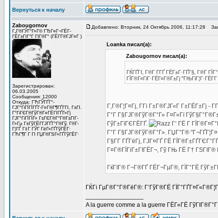
Вернуться к началу
Zabougornov
Добавлено: Вторник, 24 Октябрь 2006, 11:17:28
Заг
Г„Г®ГЎГ°Г»Г© ГЂГ¤Г¬ГЁГ­
ГЁГ±ГІГ°Г ГІГ®Г° (ГЁГ­Г®ГЈГ¤Г )
Loanka писал(а):
Zabougornov писал(а):
ГЌГҐГІ, Г®Г­ Г­ГҐ ГЁГ±Г·ГҐГ§, Г®Г­ 
ГЇГ®Г«ГіГ·ГЁГ«Г®Г±Гј "ГЊГіГ¦Г·ГЁГ­Г 
Зарегистрирован:
06.03.2005
Сообщения: 12000
Откуда: ГЋГЎГҐГ°-
Г‚Г®Г¦Г¤Гј, Г­Гі Г±Г®ГЈГ«Г Г±ГЁГ±Гј -
ГЈГ°ГіГЇГЇГҐГ­-Г¤Г®Г¶ГҐГ­ГІ, Г±ГІ.
Г°ГіГЄГ®ГўГ®Г¤ГЁГІГҐГ«Гј
Г°Г Г§ГЈГ®ГўГ®Г°Г» Г¤Г«Гї ГўГ§Г°Г®Г±Г
ГЈГ°ГіГЇГЇГ» Г±ГЄГ®Г°Г®Г±ГІГ­
ГўГ±ГїГЄГЁГҐ.
Г‘ ГЁ Г ГЇГ®Г¤Г
Г»Гµ Г±ГўГЁГ­ГЈГҐГ°Г®Гў, Г®Г­
Г¦ГҐ Г‡Г ГЎГ ГёГ«ГҐГўГЁГ·
Г°Г Г§ГЈГ®ГўГ®Г°Г». ГЏГ°Г® "Г¬ГҐГ¦Г¤Г
ГЋГ¶Г Г ГІ ГЏГ®ГЅГ«ГҐГўГЁГ·
Г§Г­Г ГҐГёГј, ГЈГ¤ГҐ ГЁ ГЇГ®Г±ГҐГЄГ°ГҐ
Г¤Г®ГЇГіГ±ГІГЁГ¬, Гў ГЊ ГЁ Г† ГЅГІГ® Г¬
ГќГІГ® Г¬Г®ГҐ ГЁГ¬ГµГ®, ГЇГ°ГЁ ГўГ±ГҐ
ГЌГі ГµГ®Г°Г®ГёГ®: Г’ГўГ®ГЁ ГЇГ°ГҐГ¤Г«Г®Г¦Г
_________________
A la guerre comme a la guerre ГЁГ«ГЁ ГўГІГ®Г°