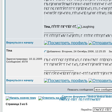
ГЂ ГўГ®Г®ГЎГ№ГҐ-ГІГ® Г¬Г®ГҐ ГґГіГ­Г¤Г Г¬ГҐГ­Г
ГЄГ ГЄ ГІГҐГЎГҐ Г­Г°Г ГўГЁГІГ±Гї, Г­Гі, Г¬Г®Г¦
Г¤Г®ГЎГ ГўГ«ГїГ©, ГҐГ±Г«ГЁ ГµГ®Г·ГҐГёГј. ГЌГі
Tina, ГЃГҐГ ГІГ°ГЁГ·ГҐ,
_________________
Г“Г·ГҐГ­ГјГҐ вЂ” Г±ГўГҐГІ, Г Г­ГҐГіГ·ГҐГ­ГјГҐ в
Вернуться к началу
Tina
Добавлено: Вторник, 24 Октябрь 2006, 12:25:35
Заг
Зарегистрирован: 10.11.2005
ГЂ Г¬Г­ГҐ ГЄГ Г¦ГҐГІГ±Гї, Г·ГІГ® ГЋГ­Г Г­ГЁГ
Сообщения: 4579
Г°Г Г§Г®ГЎГ°Г Г«Г Г±Гј, ГЈГ¤ГҐ ГўГ®ГЇГ°Г®Г±Г
_________________
ГЌГҐ ГЎГіГ¤ГЁГІГҐ ГўГ® Г¬Г­ГҐ Г±ГІГҐГ°ГўГі! ГЋГ
Вернуться к началу
Показать сообщения:
Список форумов ГЇВїВЅГЇВїВЅГЇВїВЅГ
ГЊГіГ¦Г·ГЁГ­Г ГЁ Г†ГҐГ­Г№ГЁГ­Г
Страница
3
из
5
Перейти: