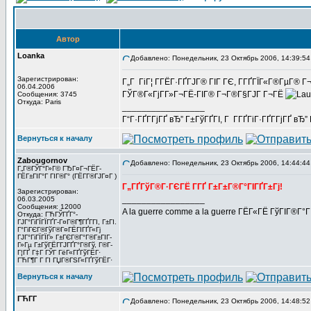
Автор
Loanka
Добавлено: Понедельник, 23 Октябрь 2006, 14:39:54
Зарегистрирован:
Г„Г ГіГ¦ Г­ГЁГ·ГҐГЈГ® ГІГ ГЄ, Г­ГҐГЇГ«Г®ГµГ® Г
06.04.2006
ГЎГ®Г«ГјГ­Г»Г¬ГЁ-ГІГ® Г¬Г®Г§ГЈГ Г¬ГЁ
Сообщения: 3745
Откуда: Paris
_________________
Г“Г·ГҐГ­ГјГҐ вЂ” Г±ГўГҐГІ, Г Г­ГҐГіГ·ГҐГ­ГјГҐ в
Вернуться к началу
Zabougornov
Добавлено: Понедельник, 23 Октябрь 2006, 14:44:44
Г„Г®ГЎГ°Г»Г© ГЂГ¤Г¬ГЁГ­
ГЁГ±ГІГ°Г ГІГ®Г° (ГЁГ­Г®ГЈГ¤Г )
Г„ГҐГўГ®Г·ГЄГЁ Г­ГҐ Г±Г±Г®Г°ГІГҐГ±Гј!
Зарегистрирован:
_________________
06.03.2005
Сообщения: 12000
A la guerre comme a la guerre ГЁГ«ГЁ ГўГІГ®Г°
Откуда: ГЋГЎГҐГ°-
ГЈГ°ГіГЇГЇГҐГ­-Г¤Г®Г¶ГҐГ­ГІ, Г±ГІ.
Г°ГіГЄГ®ГўГ®Г¤ГЁГІГҐГ«Гј
ГЈГ°ГіГЇГЇГ» Г±ГЄГ®Г°Г®Г±ГІГ­
Г»Гµ Г±ГўГЁГ­ГЈГҐГ°Г®Гў, Г®Г­
Г¦ГҐ Г‡Г ГЎГ ГёГ«ГҐГўГЁГ·
ГЋГ¶Г Г ГІ ГЏГ®ГЅГ«ГҐГўГЁГ·
Вернуться к началу
ГЋГ­Г
Добавлено: Понедельник, 23 Октябрь 2006, 14:48:52