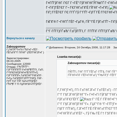
Г¤ГҐГўГ®Г·ГЄГ Г¬ГЁ" ГўГ®Г®ГЎГ№ГҐ Г¬Г®Г«Г·Гі -
Г¬ГіГ¦ГЁГЄГ Г¬ ГЄГ®Г±ГІГЁ ГЇГ®Г¬Г»ГІГј
ГіГ¦ Г­ГЁГЄГ ГЄ Г­ГҐ Гў Г‘ГҐГ¬ГјГҐ ГЁ ГГЄГ®Г«ГҐ
ГќГІГ® Г¬Г®ГҐ ГЁГ¬ГµГ®, ГЇГ°ГЁ ГўГ±ГҐГ¬ ГіГў
_________________
Г“Г·ГҐГ­ГјГҐ вЂ” Г±ГўГҐГІ, Г Г­ГҐГіГ·ГҐГ­ГјГҐ в
Вернуться к началу
Zabougornov
Добавлено: Вторник, 24 Октябрь 2006, 11:17:28
Заг
Г„Г®ГЎГ°Г»Г© ГЂГ¤Г¬ГЁГ­
ГЁГ±ГІГ°Г ГІГ®Г° (ГЁГ­Г®ГЈГ¤Г )
Loanka писал(а):
Зарегистрирован:
06.03.2005
Zabougornov писал(а):
Сообщения: 12000
Откуда: ГЋГЎГҐГ°-
ГЈГ°ГіГЇГЇГҐГ­-Г¤Г®Г¶ГҐГ­ГІ, Г±ГІ.
ГЌГҐГІ, Г®Г­ Г­ГҐ ГЁГ±Г·ГҐГ§, Г®Г­ 
Г°ГіГЄГ®ГўГ®Г¤ГЁГІГҐГ«Гј
ГЇГ®Г«ГіГ·ГЁГ«Г®Г±Гј "ГЊГіГ¦Г·ГЁГ­Г 
ГЈГ°ГіГЇГЇГ» Г±ГЄГ®Г°Г®Г±ГІГ­
Г»Гµ Г±ГўГЁГ­ГЈГҐГ°Г®Гў, Г®Г­
Г¦ГҐ Г‡Г ГЎГ ГёГ«ГҐГўГЁГ·
ГЋГ¶Г Г ГІ ГЏГ®ГЅГ«ГҐГўГЁГ·
Г‚Г®Г¦Г¤Гј, Г­Гі Г±Г®ГЈГ«Г Г±ГЁГ±Гј -
Г°Г Г§ГЈГ®ГўГ®Г°Г» Г¤Г«Гї ГўГ§Г°Г®Г±Г
ГўГ±ГїГЄГЁГҐ.
Г‘ ГЁ Г ГЇГ®Г¤Г
Г°Г Г§ГЈГ®ГўГ®Г°Г». ГЏГ°Г® "Г¬ГҐГ¦Г¤Г
Г§Г­Г ГҐГёГј, ГЈГ¤ГҐ ГЁ ГЇГ®Г±ГҐГЄГ°ГҐ
Г¤Г®ГЇГіГ±ГІГЁГ¬, Гў ГЊ ГЁ Г† ГЅГІГ® Г¬