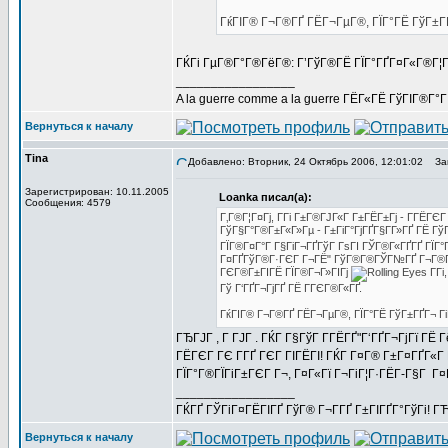
ГќГІГ® Г¬Г®ГҐ ГЁГ¬ГµГ®, ГЇГ°ГЁ ГўГ±ГҐ
ГЌГі ГµГ®Г°Г®ГёГ®: Г’ГўГ®ГЁ ГЇГ°ГҐГ¤Г«Г®Г¦Г
_________________
A la guerre comme a la guerre ГЁГ«ГЁ ГўГІГ®Г°
Вернуться к началу
Tina
Добавлено: Вторник, 24 Октябрь 2006, 12:01:02
Заг
Зарегистрирован: 10.11.2005
Loanka писал(а):
Сообщения: 4579
Г‚Г®Г¦Г¤Гј, Г­Гі Г±Г®ГЈГ«Г Г±ГЁГ±Гј - Г­ГЁ
ГўГ§Г°Г®Г±Г«Г»Гµ - Г±ГіГ°ГјГҐГ§Г­Г»ГҐ ГЁ Гў
ГЇГ®Г¤Г°Г Г§ГіГ¬ГҐГўГ ГѕГІ ГЎГ®Г«ГҐГҐ ГЇГ°Г
Г¤ГҐГўГ®Г·ГЄГ Г¬ГЁ" ГўГ®Г®ГЎГ№ГҐ Г¬Г®Г«Г·Гі
ГЄГ®Г±ГІГЁ ГЇГ®Г¬Г»ГІГј
Г­Гі
Гў Г‘ГҐГ¬ГјГҐ ГЁ ГГЄГ®Г«ГҐ.
ГќГІГ® Г¬Г®ГҐ ГЁГ¬ГµГ®, ГЇГ°ГЁ ГўГ±ГҐГ¬ Гі
ГЂГЈГ , Г ГЈГ . ГЌГ Г§ГўГ Г­ГЁГҐ"Г‘ГҐГ¬ГјГї ГЁ
ГЁГЄГ ГЄ Г­ГҐ ГЄГ ГІГЁГІ! ГЌГ Г¤Г® Г±Г¤ГҐГ«Г 
ГЇГ°Г®ГЇГіГ±ГЄГ Г¬, Г¤Г«Гї Г¬ГіГ¦Г·ГЁГ­-Г§Г Г¤
_________________
ГЌГҐ ГЎГіГ¤ГЁГІГҐ ГўГ® Г¬Г­ГҐ Г±ГІГҐГ°ГўГі! ГЋГ
Вернуться к началу