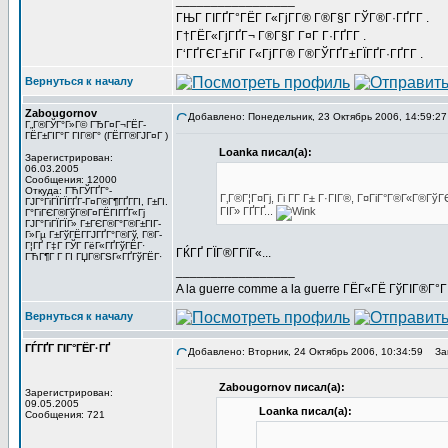
_________________
ГЊГ ГІГҐГ°ГЁГ Г«ГјГ­Г® Г®Г§Г ГЎГ®Г·ГҐГ­Г .
Г†ГЁГ«ГјГҐГ¬ Г®Г§Г Г¤Г Г·ГҐГ­Г .
Г‘ГҐГЄГ±ГіГ Г«ГјГ­Г® Г®ГЎГҐГ±ГЇГҐГ·ГҐГ­Г .
Вернуться к началу
Zabougornov
Добавлено: Понедельник, 23 Октябрь 2006, 14:59:27
Г„Г®ГЎГ°Г»Г© ГЂГ¤Г¬ГЁГ­
ГЁГ±ГІГ°Г ГІГ®Г° (ГЁГ­Г®ГЈГ¤Г )
Loanka писал(а):
Зарегистрирован:
06.03.2005
Сообщения: 12000
Откуда: ГЋГЎГҐГ°-
Г‚Г®Г¦Г¤Гј, Гі Г­Г Г± Г·ГІГ®, Г¤ГіГ°Г®Г«Г®Г
ГЈГ°ГіГЇГЇГҐГ­-Г¤Г®Г¶ГҐГ­ГІ, Г±ГІ.
ГІГ» ГҐГҐ...
Г°ГіГЄГ®ГўГ®Г¤ГЁГІГҐГ«Гј
ГЈГ°ГіГЇГЇГ» Г±ГЄГ®Г°Г®Г±ГІГ­
Г»Гµ Г±ГўГЁГ­ГЈГҐГ°Г®Гў, Г®Г­
Г¦ГҐ Г‡Г ГЎГ ГёГ«ГҐГўГЁГ·
ГЌГҐ ГЇГ®Г­ГїГ«...
ГЋГ¶Г Г ГІ ГЏГ®ГЅГ«ГҐГўГЁГ·
_________________
A la guerre comme a la guerre ГЁГ«ГЁ ГўГІГ®Г°
Вернуться к началу
ГЃГҐГ ГІГ°ГЁГ·ГҐ
Добавлено: Вторник, 24 Октябрь 2006, 10:34:59
Заг
Zabougornov писал(а):
Зарегистрирован:
09.05.2005
Loanka писал(а):
Сообщения: 721