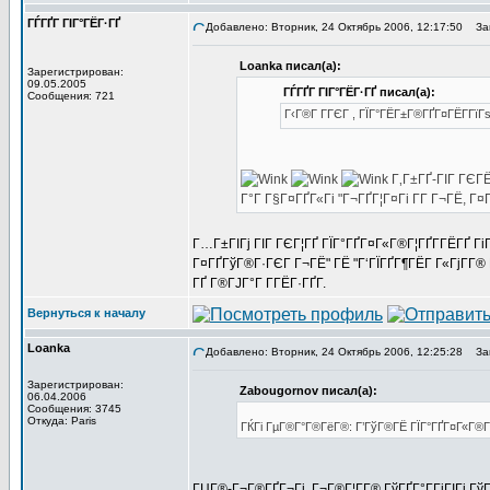
ГЃГҐГ ГІГ°ГЁГ·ГҐ
Добавлено: Вторник, 24 Октябрь 2006, 12:17:50
Заг
Loanka писал(а):
Зарегистрирован:
09.05.2005
ГЃГҐГ ГІГ°ГЁГ·ГҐ писал(а):
Сообщения: 721
Г‹Г®Г Г­ГЄГ , ГЇГ°ГЁГ±Г®ГҐГ¤ГЁГ­Гї
Г‚Г±ГҐ-ГІГ ГЄГЁ
Г°Г Г§Г¤ГҐГ«Гі "Г¬ГҐГ¦Г¤Гі Г­Г Г¬ГЁ, 
Г…Г±ГІГј ГІГ ГЄГ¦ГҐ ГЇГ°ГҐГ¤Г«Г®Г¦ГҐГ­ГЁГҐ Гі
Г¤ГҐГўГ®Г·ГЄГ Г¬ГЁ" ГЁ "Г‘ГЇГҐГ¶ГЁГ Г«ГјГ­Г® 
ГҐ Г®ГЈГ°Г Г­ГЁГ·ГҐГ­.
Вернуться к началу
Loanka
Добавлено: Вторник, 24 Октябрь 2006, 12:25:28
Заг
Зарегистрирован:
Zabougornov писал(а):
06.04.2006
Сообщения: 3745
Откуда: Paris
ГЌГі ГµГ®Г°Г®ГёГ®: Г’ГўГ®ГЁ ГЇГ°ГҐГ¤Г«Г®Г¦
ГЏГ®-Г¬Г®ГҐГ¬Гі, Г¬Г®Г¦Г­Г® ГўГҐГ°Г­ГіГІГј Гў