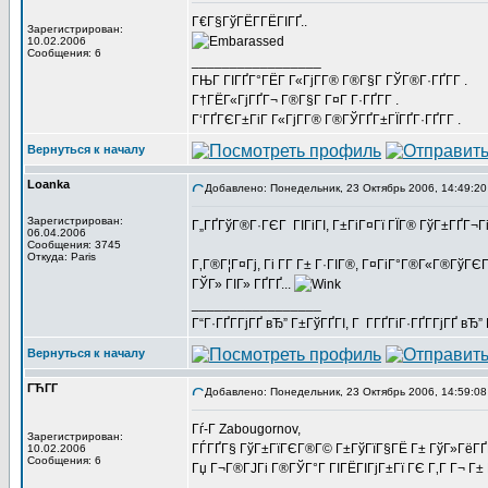
Г€Г§ГўГЁГ­ГЁГІГҐ..
Зарегистрирован:
10.02.2006
Сообщения: 6
_________________
ГЊГ ГІГҐГ°ГЁГ Г«ГјГ­Г® Г®Г§Г ГЎГ®Г·ГҐГ­Г .
Г†ГЁГ«ГјГҐГ¬ Г®Г§Г Г¤Г Г·ГҐГ­Г .
Г‘ГҐГЄГ±ГіГ Г«ГјГ­Г® Г®ГЎГҐГ±ГЇГҐГ·ГҐГ­Г .
Вернуться к началу
Loanka
Добавлено: Понедельник, 23 Октябрь 2006, 14:49:20
Зарегистрирован:
Г„ГҐГўГ®Г·ГЄГ ГІГіГІ, Г±ГіГ¤Гї ГЇГ® ГўГ±ГҐГ¬Г
06.04.2006
Сообщения: 3745
Откуда: Paris
Г‚Г®Г¦Г¤Гј, Гі Г­Г Г± Г·ГІГ®, Г¤ГіГ°Г®Г«Г®Гў
ГЎГ» ГІГ» ГҐГҐ...
_________________
Г“Г·ГҐГ­ГјГҐ вЂ” Г±ГўГҐГІ, Г Г­ГҐГіГ·ГҐГ­ГјГҐ в
Вернуться к началу
ГЋГ­Г
Добавлено: Понедельник, 23 Октябрь 2006, 14:59:08
Гѓ-Г­ Zabougornov,
Зарегистрирован:
ГЃГҐГ§ ГўГ±ГїГЄГ®Г© Г±ГўГїГ§ГЁ Г± ГўГ»ГёГҐГ®Г
10.02.2006
Сообщения: 6
Гџ Г¬Г®ГЈГі Г®ГЎГ°Г ГІГЁГІГјГ±Гї ГЄ Г‚Г Г¬ Г