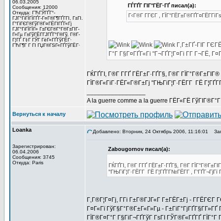
06.03.2005
ГЃГҐГ ГІГ°ГЁГ·ГҐ писал(а):
Сообщения: 12000
Откуда: ГЋГЎГҐГ°-
Г‹Г®Г Г­ГЄГ , ГЇГ°ГЁГ±Г®ГҐГ¤ГЁГ­Гї
ГЈГ°ГіГЇГЇГҐГ­-Г¤Г®Г¶ГҐГ­ГІ, Г±ГІ.
Г°ГіГЄГ®ГўГ®Г¤ГЁГІГҐГ«Гј
ГЈГ°ГіГЇГЇГ» Г±ГЄГ®Г°Г®Г±ГІГ­
Г»Гµ Г±ГўГЁГ­ГЈГҐГ°Г®Гў, Г®Г­
Г¦ГҐ Г‡Г ГЎГ ГёГ«ГҐГўГЁГ·
Г‚Г±ГҐ-ГІГ ГЄГЁ
ГЋГ¶Г Г ГІ ГЏГ®ГЅГ«ГҐГўГЁГ·
Г°Г Г§Г¤ГҐГ«Гі "Г¬ГҐГ¦Г¤Гі Г­Г Г¬ГЁ, 
ГЌГҐГІ, Г®Г­ Г­ГҐ ГЁГ±Г·ГҐГ§, Г®Г­ ГЇГ°Г®Г±ГІ
ГЇГ®Г«ГіГ·ГЁГ«Г®Г±Гј "ГЊГіГ¦Г·ГЁГ­Г ГЁ Г¦ГҐГ­Г
_________________
A la guerre comme a la guerre ГЁГ«ГЁ ГўГІГ®Г°
Вернуться к началу
Loanka
Добавлено: Вторник, 24 Октябрь 2006, 11:16:01
Заг
Зарегистрирован:
Zabougornov писал(а):
06.04.2006
Сообщения: 3745
Откуда: Paris
ГЌГҐГІ, Г®Г­ Г­ГҐ ГЁГ±Г·ГҐГ§, Г®Г­ ГЇГ°Г®Г±
"ГЊГіГ¦Г·ГЁГ­Г ГЁ Г¦ГҐГ­Г№ГЁГ­Г , Г‘ГҐГ¬ГјГї 
Г‚Г®Г¦Г¤Гј, Г­Гі Г±Г®ГЈГ«Г Г±ГЁГ±Гј - Г­ГЁГЄ
Г¤Г«Гї ГўГ§Г°Г®Г±Г«Г»Гµ - Г±ГіГ°ГјГҐГ§Г­Г»ГҐ 
ГЇГ®Г¤Г°Г Г§ГіГ¬ГҐГўГ ГѕГІ ГЎГ®Г«ГҐГҐ ГЇГ°Г Г