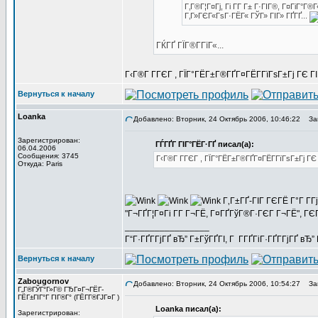
Г‚Г®Г¦Г¤Гј, Гі Г­Г Г± Г·ГІГ®, Г¤ГіГ
Г‚Г»ГЄГ«ГѕГ·ГЁГ« ГЎГ» ГІГ» ГҐГҐ...
ГЌГҐ ГЇГ®Г­ГїГ«...
Г‹Г®Г Г­ГЄГ , ГЇГ°ГЁГ±Г®ГҐГ¤ГЁГ­ГїГѕГ±Гј ГЄ 
Вернуться к началу
Loanka
Добавлено: Вторник, 24 Октябрь 2006, 10:46:22
Заг
Зарегистрирован:
ГЃГҐГ ГІГ°ГЁГ·ГҐ писал(а):
06.04.2006
Сообщения: 3745
Г‹Г®Г Г­ГЄГ , ГЇГ°ГЁГ±Г®ГҐГ¤ГЁГ­ГїГѕГ±Гј Г
Откуда: Paris
Г‚Г±ГҐ-ГІГ ГЄГЁ Г°Г Г­
"Г¬ГҐГ¦Г¤Гі Г­Г Г¬ГЁ, Г¤ГҐГўГ®Г·ГЄГ Г¬ГЁ", 
_________________
Г“Г·ГҐГ­ГјГҐ вЂ” Г±ГўГҐГІ, Г Г­ГҐГіГ·ГҐГ­ГјГҐ в
Вернуться к началу
Zabougornov
Добавлено: Вторник, 24 Октябрь 2006, 10:54:27
Заг
Г„Г®ГЎГ°Г»Г© ГЂГ¤Г¬ГЁГ­
ГЁГ±ГІГ°Г ГІГ®Г° (ГЁГ­Г®ГЈГ¤Г )
Loanka писал(а):
Зарегистрирован: