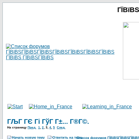
ГЇВїВ
ГЉГ ГЄ Гі ГўГ Г±... Г®Г©.
На страницу
Пред.
1
,
2
,
3
,
4
,
5
След.
Список форумов ГЇВїВЅГЇВїВЅГЇВїВЅГ