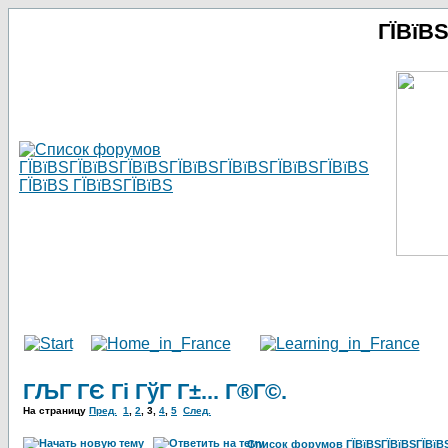
ГЇВїВ
ГЉГ ГЄ Гі ГўГ Г±... Г®Г©.
На страницу
Пред.
1
,
2
,
3
,
4
,
5
След.
Список форумов ГЇВїВЅГЇВїВЅГЇВїВЅГ