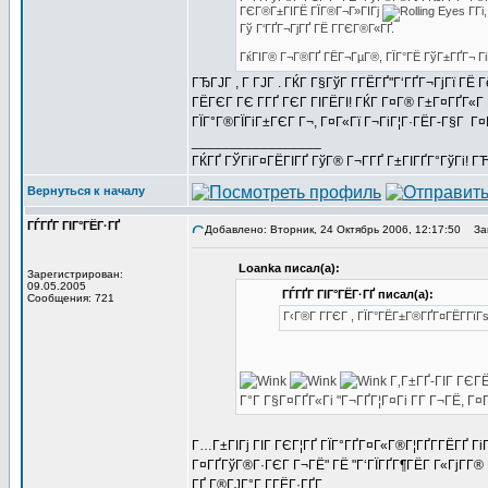
ГЄГ®Г±ГІГЁ ГЇГ®Г¬Г»ГІГј
Г­Гі
Гў Г‘ГҐГ¬ГјГҐ ГЁ ГГЄГ®Г«ГҐ.
ГќГІГ® Г¬Г®ГҐ ГЁГ¬ГµГ®, ГЇГ°ГЁ ГўГ±ГҐГ¬ Гі
ГЂГЈГ , Г ГЈГ . ГЌГ Г§ГўГ Г­ГЁГҐ"Г‘ГҐГ¬ГјГї ГЁ
ГЁГЄГ ГЄ Г­ГҐ ГЄГ ГІГЁГІ! ГЌГ Г¤Г® Г±Г¤ГҐГ«Г 
ГЇГ°Г®ГЇГіГ±ГЄГ Г¬, Г¤Г«Гї Г¬ГіГ¦Г·ГЁГ­-Г§Г Г¤
_________________
ГЌГҐ ГЎГіГ¤ГЁГІГҐ ГўГ® Г¬Г­ГҐ Г±ГІГҐГ°ГўГі! ГЋГ
Вернуться к началу
ГЃГҐГ ГІГ°ГЁГ·ГҐ
Добавлено: Вторник, 24 Октябрь 2006, 12:17:50
Заг
Loanka писал(а):
Зарегистрирован:
09.05.2005
ГЃГҐГ ГІГ°ГЁГ·ГҐ писал(а):
Сообщения: 721
Г‹Г®Г Г­ГЄГ , ГЇГ°ГЁГ±Г®ГҐГ¤ГЁГ­Гї
Г‚Г±ГҐ-ГІГ ГЄГЁ
Г°Г Г§Г¤ГҐГ«Гі "Г¬ГҐГ¦Г¤Гі Г­Г Г¬ГЁ, 
Г…Г±ГІГј ГІГ ГЄГ¦ГҐ ГЇГ°ГҐГ¤Г«Г®Г¦ГҐГ­ГЁГҐ Гі
Г¤ГҐГўГ®Г·ГЄГ Г¬ГЁ" ГЁ "Г‘ГЇГҐГ¶ГЁГ Г«ГјГ­Г® 
ГҐ Г®ГЈГ°Г Г­ГЁГ·ГҐГ­.