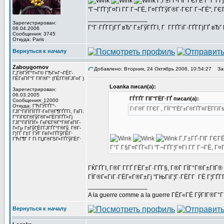
Г‚Г±ГҐ-ГІГ ГЄГЁ Г°Г Г­
"Г¬ГҐГ¦Г¤Гі Г­Г Г¬ГЁ, Г¤ГҐГўГ®Г·ГЄГ Г¬ГЁ", 
_________________
Зарегистрирован:
Г“Г·ГҐГ­ГјГҐ вЂ” Г±ГўГҐГІ, Г Г­ГҐГіГ·ГҐГ­ГјГҐ в
06.04.2006
Сообщения: 3745
Откуда: Paris
Вернуться к началу
Zabougornov
Добавлено: Вторник, 24 Октябрь 2006, 10:54:27
Заг
Г„Г®ГЎГ°Г»Г© ГЂГ¤Г¬ГЁГ­
ГЁГ±ГІГ°Г ГІГ®Г° (ГЁГ­Г®ГЈГ¤Г )
Loanka писал(а):
Зарегистрирован:
06.03.2005
ГЃГҐГ ГІГ°ГЁГ·ГҐ писал(а):
Сообщения: 12000
Откуда: ГЋГЎГҐГ°-
Г‹Г®Г Г­ГЄГ , ГЇГ°ГЁГ±Г®ГҐГ¤ГЁГ­Гї
ГЈГ°ГіГЇГЇГҐГ­-Г¤Г®Г¶ГҐГ­ГІ, Г±ГІ.
Г°ГіГЄГ®ГўГ®Г¤ГЁГІГҐГ«Гј
ГЈГ°ГіГЇГЇГ» Г±ГЄГ®Г°Г®Г±ГІГ­
Г»Гµ Г±ГўГЁГ­ГЈГҐГ°Г®Гў, Г®Г­
Г¦ГҐ Г‡Г ГЎГ ГёГ«ГҐГўГЁГ·
Г‚Г±ГҐ-ГІГ ГЄГЁ
ГЋГ¶Г Г ГІ ГЏГ®ГЅГ«ГҐГўГЁГ·
Г°Г Г§Г¤ГҐГ«Гі "Г¬ГҐГ¦Г¤Гі Г­Г Г¬ГЁ, 
ГЌГҐГІ, Г®Г­ Г­ГҐ ГЁГ±Г·ГҐГ§, Г®Г­ ГЇГ°Г®Г±ГІ
ГЇГ®Г«ГіГ·ГЁГ«Г®Г±Гј "ГЊГіГ¦Г·ГЁГ­Г ГЁ Г¦ГҐГ­Г
_________________
A la guerre comme a la guerre ГЁГ«ГЁ ГўГІГ®Г°
Вернуться к началу