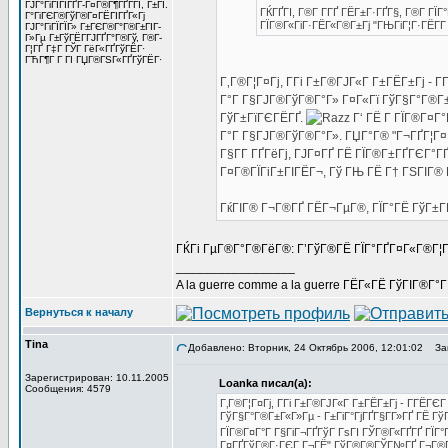
ГЈГ°ГіГЇГЇГҐГ­-Г¤Г®Г¶ГҐГ­ГІ, Г±ГІ.
ГЌГҐГІ, Г®Г­ Г­ГҐ ГЁГ±Г·ГҐГ§, Г®Г­ 
Г°ГіГЄГ®ГўГ®Г¤ГЁГІГҐГ«Гј
ГЇГ®Г«ГіГ·ГЁГ«Г®Г±Гј "ГЊГіГ¦Г·ГЁГ­Г 
ГЈГ°ГіГЇГЇГ» Г±ГЄГ®Г°Г®Г±ГІГ­
Г»Гµ Г±ГўГЁГ­ГЈГҐГ°Г®Гў, Г®Г­
Г¦ГҐ Г‡Г ГЎГ ГёГ«ГҐГўГЁГ·
ГЋГ¶Г Г ГІ ГЏГ®ГЅГ«ГҐГўГЁГ·
Г‚Г®Г¦Г¤Гј, Г­Гі Г±Г®ГЈГ«Г Г±ГЁГ±Гј -
Г°Г Г§ГЈГ®ГўГ®Г°Г» Г¤Г«Гї ГўГ§Г°Г®Г±Г
ГўГ±ГїГЄГЁГҐ.
Г‘ ГЁ Г ГЇГ®Г¤Г
Г°Г Г§ГЈГ®ГўГ®Г°Г». ГЏГ°Г® "Г¬ГҐГ¦Г¤Г
Г§Г­Г ГҐГёГј, ГЈГ¤ГҐ ГЁ ГЇГ®Г±ГҐГЄГ°ГҐ
Г¤Г®ГЇГіГ±ГІГЁГ¬, Гў ГЊ ГЁ Г† ГЅГІГ® Г¬
ГќГІГ® Г¬Г®ГҐ ГЁГ¬ГµГ®, ГЇГ°ГЁ ГўГ±ГҐ
ГЌГі ГµГ®Г°Г®ГёГ®: Г’ГўГ®ГЁ ГЇГ°ГҐГ¤Г«Г®Г¦Г
_________________
A la guerre comme a la guerre ГЁГ«ГЁ ГўГІГ®Г°
Вернуться к началу
Tina
Добавлено: Вторник, 24 Октябрь 2006, 12:01:02
Заг
Зарегистрирован: 10.11.2005
Loanka писал(а):
Сообщения: 4579
Г‚Г®Г¦Г¤Гј, Г­Гі Г±Г®ГЈГ«Г Г±ГЁГ±Гј - Г­ГЁ
ГўГ§Г°Г®Г±Г«Г»Гµ - Г±ГіГ°ГјГҐГ§Г­Г»ГҐ ГЁ Гў
ГЇГ®Г¤Г°Г Г§ГіГ¬ГҐГўГ ГѕГІ ГЎГ®Г«ГҐГҐ ГЇГ°Г
Г¤ГҐГўГ®Г·ГЄГ Г¬ГЁ" ГўГ®Г®ГЎГ№ГҐ Г¬Г®Г«Г·Гі