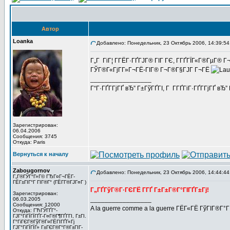
Автор
Loanka
Добавлено: Понедельник, 23 Октябрь 2006, 14:39:54
Г„Г ГіГ¦ Г­ГЁГ·ГҐГЈГ® ГІГ ГЄ, Г­ГҐГЇГ«Г®ГµГ® Г
ГЎГ®Г«ГјГ­Г»Г¬ГЁ-ГІГ® Г¬Г®Г§ГЈГ Г¬ГЁ
_________________
Г“Г·ГҐГ­ГјГҐ вЂ” Г±ГўГҐГІ, Г Г­ГҐГіГ·ГҐГ­ГјГҐ в
Зарегистрирован:
06.04.2006
Сообщения: 3745
Откуда: Paris
Вернуться к началу
Zabougornov
Добавлено: Понедельник, 23 Октябрь 2006, 14:44:44
Г„Г®ГЎГ°Г»Г© ГЂГ¤Г¬ГЁГ­
ГЁГ±ГІГ°Г ГІГ®Г° (ГЁГ­Г®ГЈГ¤Г )
Г„ГҐГўГ®Г·ГЄГЁ Г­ГҐ Г±Г±Г®Г°ГІГҐГ±Гј!
Зарегистрирован:
_________________
06.03.2005
Сообщения: 12000
A la guerre comme a la guerre ГЁГ«ГЁ ГўГІГ®Г°
Откуда: ГЋГЎГҐГ°-
ГЈГ°ГіГЇГЇГҐГ­-Г¤Г®Г¶ГҐГ­ГІ, Г±ГІ.
Г°ГіГЄГ®ГўГ®Г¤ГЁГІГҐГ«Гј
ГЈГ°ГіГЇГЇГ» Г±ГЄГ®Г°Г®Г±ГІГ­