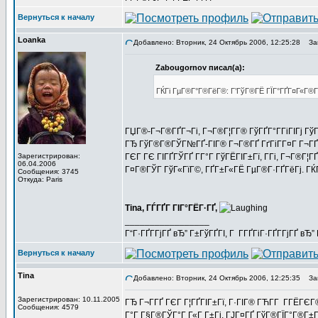
Вернуться к началу
Loanka
Добавлено: Вторник, 24 Октябрь 2006, 12:25:28
Заг
Zabougornov писал(а):
ГЌГі ГµГ®Г°Г®ГёГ®: Г’ГўГ®ГЁ ГЇГ°ГҐГ¤Г«Г®Г¦
ГЏГ®-Г¬Г®ГҐГ¬Гі, Г¬Г®Г¦Г­Г® ГўГҐГ°Г­ГіГІГј Гў
ГЂ ГўГ®Г®ГЎГ№ГҐ-ГІГ® Г¬Г®ГҐ ГґГіГ­Г¤Г Г¬ГҐГ­Г
Зарегистрирован:
ГЄГ ГЄ ГІГҐГЎГҐ Г­Г°Г ГўГЁГІГ±Гї, Г­Гі, Г¬Г®Г¦
06.04.2006
Г¤Г®ГЎГ ГўГ«ГїГ©, ГҐГ±Г«ГЁ ГµГ®Г·ГҐГёГј. ГЌГі
Сообщения: 3745
Откуда: Paris
Tina, ГЃГҐГ ГІГ°ГЁГ·ГҐ,
_________________
Г“Г·ГҐГ­ГјГҐ вЂ” Г±ГўГҐГІ, Г Г­ГҐГіГ·ГҐГ­ГјГҐ в
Вернуться к началу
Tina
Добавлено: Вторник, 24 Октябрь 2006, 12:25:35
Заг
Зарегистрирован: 10.11.2005
ГЂ Г¬Г­ГҐ ГЄГ Г¦ГҐГІГ±Гї, Г·ГІГ® ГЋГ­Г Г­ГЁГ
Сообщения: 4579
Г°Г Г§Г®ГЎГ°Г Г«Г Г±Гј, ГЈГ¤ГҐ ГўГ®ГЇГ°Г®Г±Г