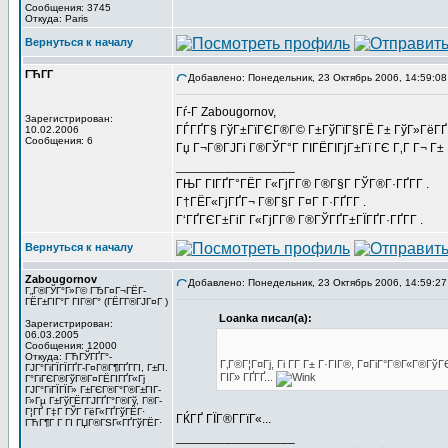
Сообщения: 3745
Откуда: Paris
Вернуться к началу
ГЋГ­Г
Добавлено: Понедельник, 23 Октябрь 2006, 14:59:08
Гѓ-Г­ Zabougornov,
Зарегистрирован:
ГЃГҐГ§ ГўГ±ГїГЄГ®Г© Г±ГўГїГ§ГЁ Г± ГўГ»ГёГҐГ®Г
10.02.2006
Сообщения: 6
Гџ Г¬Г®ГЈГі Г®ГЎГ°Г ГІГЁГІГјГ±Гї ГЄ Г‚Г Г¬ Г
_________________
ГЊГ ГІГҐГ°ГЁГ Г«ГјГ­Г® Г®Г§Г ГЎГ®Г·ГҐГ­Г .
Г†ГЁГ«ГјГҐГ¬ Г®Г§Г Г¤Г Г·ГҐГ­Г .
Г‘ГҐГЄГ±ГіГ Г«ГјГ­Г® Г®ГЎГҐГ±ГЇГҐГ·ГҐГ­Г .
Вернуться к началу
Zabougornov
Добавлено: Понедельник, 23 Октябрь 2006, 14:59:27
Г„Г®ГЎГ°Г»Г© ГЂГ¤Г¬ГЁГ­
ГЁГ±ГІГ°Г ГІГ®Г° (ГЁГ­Г®ГЈГ¤Г )
Loanka писал(а):
Зарегистрирован:
06.03.2005
Сообщения: 12000
Откуда: ГЋГЎГҐГ°-
Г‚Г®Г¦Г¤Гј, Гі Г­Г Г± Г·ГІГ®, Г¤ГіГ°Г®Г«Г®Г
ГЈГ°ГіГЇГЇГҐГ­-Г¤Г®Г¶ГҐГ­ГІ, Г±ГІ.
ГІГ» ГҐГҐ...
Г°ГіГЄГ®ГўГ®Г¤ГЁГІГҐГ«Гј
ГЈГ°ГіГЇГЇГ» Г±ГЄГ®Г°Г®Г±ГІГ­
Г»Гµ Г±ГўГЁГ­ГЈГҐГ°Г®Гў, Г®Г­
Г¦ГҐ Г‡Г ГЎГ ГёГ«ГҐГўГЁГ·
ГЌГҐ ГЇГ®Г­ГїГ«...
ГЋГ¶Г Г ГІ ГЏГ®ГЅГ«ГҐГўГЁГ·
_________________