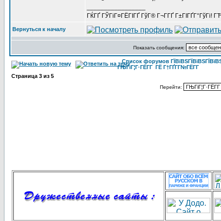
_________________
ГЌГҐ ГЎГіГ¤ГЁГІГҐ ГўГ® Г¬Г­ГҐ Г±ГІГҐГ°ГўГі! ГЋГ
Вернуться к началу
Показать сообщения:
Список форумов ГЇВїВЅГЇВїВЅГЇВїВЅГ
ГЊГіГ¦Г·ГЁГ­Г ГЁ Г†ГҐГ­Г№ГЁГ­Г
Страница
3
из
5
Перейти: