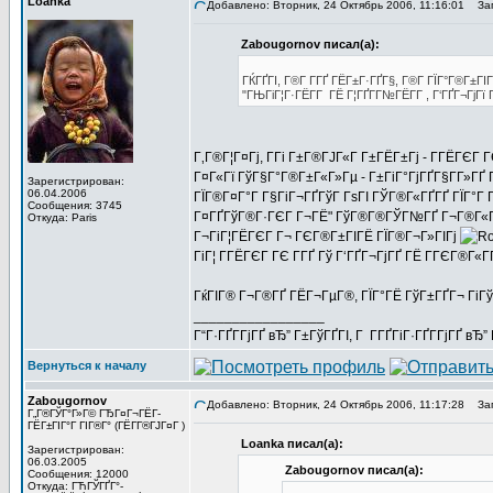
Loanka
Добавлено: Вторник, 24 Октябрь 2006, 11:16:01
Заг
Zabougornov писал(а):
ГЌГҐГІ, Г®Г­ Г­ГҐ ГЁГ±Г·ГҐГ§, Г®Г­ ГЇГ°Г®Г±
"ГЊГіГ¦Г·ГЁГ­Г ГЁ Г¦ГҐГ­Г№ГЁГ­Г , Г‘ГҐГ¬ГјГї 
Г‚Г®Г¦Г¤Гј, Г­Гі Г±Г®ГЈГ«Г Г±ГЁГ±Гј - Г­ГЁГЄ
Г¤Г«Гї ГўГ§Г°Г®Г±Г«Г»Гµ - Г±ГіГ°ГјГҐГ§Г­Г»ГҐ 
Зарегистрирован:
06.04.2006
ГЇГ®Г¤Г°Г Г§ГіГ¬ГҐГўГ ГѕГІ ГЎГ®Г«ГҐГҐ ГЇГ°Г Г
Сообщения: 3745
Г¤ГҐГўГ®Г·ГЄГ Г¬ГЁ" ГўГ®Г®ГЎГ№ГҐ Г¬Г®Г«Г·Гі -
Откуда: Paris
Г¬ГіГ¦ГЁГЄГ Г¬ ГЄГ®Г±ГІГЁ ГЇГ®Г¬Г»ГІГј
ГіГ¦ Г­ГЁГЄГ ГЄ Г­ГҐ Гў Г‘ГҐГ¬ГјГҐ ГЁ ГГЄГ®Г«ГҐ
ГќГІГ® Г¬Г®ГҐ ГЁГ¬ГµГ®, ГЇГ°ГЁ ГўГ±ГҐГ¬ ГіГў
_________________
Г“Г·ГҐГ­ГјГҐ вЂ” Г±ГўГҐГІ, Г Г­ГҐГіГ·ГҐГ­ГјГҐ в
Вернуться к началу
Zabougornov
Добавлено: Вторник, 24 Октябрь 2006, 11:17:28
Заг
Г„Г®ГЎГ°Г»Г© ГЂГ¤Г¬ГЁГ­
ГЁГ±ГІГ°Г ГІГ®Г° (ГЁГ­Г®ГЈГ¤Г )
Loanka писал(а):
Зарегистрирован:
06.03.2005
Zabougornov писал(а):
Сообщения: 12000
Откуда: ГЋГЎГҐГ°-