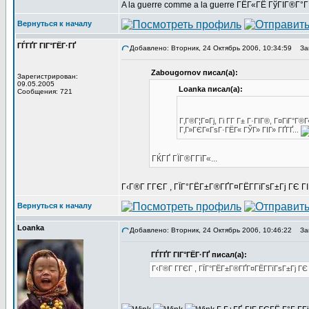
A la guerre comme a la guerre ГЁГ«ГЁ ГўГІГ®Г°
Вернуться к началу
ГЃГҐГ ГІГ°ГЁГ·ГҐ
Добавлено: Вторник, 24 Октябрь 2006, 10:34:59
Заг
Zabougornov писал(а):
Зарегистрирован:
09.05.2005
Loanka писал(а):
Сообщения: 721
Г‚Г®Г¦Г¤Гј, Гі Г­Г Г± Г·ГІГ®, Г¤ГіГ
Г‚Г»ГЄГ«ГѕГ·ГЁГ« ГЎГ» ГІГ» ГҐГҐ...
ГЌГҐ ГЇГ®Г­ГїГ«...
Г‹Г®Г Г­ГЄГ , ГЇГ°ГЁГ±Г®ГҐГ¤ГЁГ­ГїГѕГ±Гј ГЄ 
Вернуться к началу
Loanka
Добавлено: Вторник, 24 Октябрь 2006, 10:46:22
Заг
ГЃГҐГ ГІГ°ГЁГ·ГҐ писал(а):
Г‹Г®Г Г­ГЄГ , ГЇГ°ГЁГ±Г®ГҐГ¤ГЁГ­ГїГѕГ±Гј Г