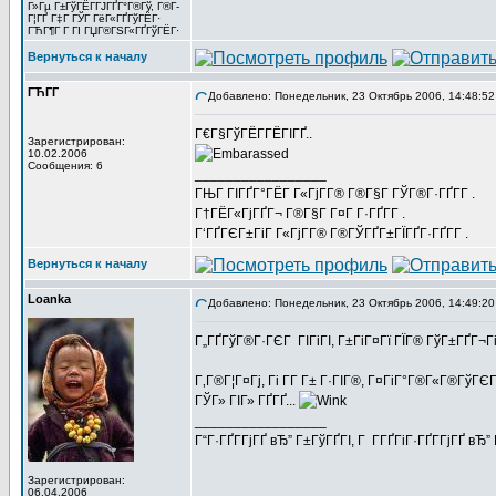
Г»Гµ Г±ГўГЁГ­ГЈГҐГ°Г®Гў, Г®Г­
Г¦ГҐ Г‡Г ГЎГ ГёГ«ГҐГўГЁГ·
ГЋГ¶Г Г ГІ ГЏГ®ГЅГ«ГҐГўГЁГ·
Вернуться к началу
ГЋГ­Г
Добавлено: Понедельник, 23 Октябрь 2006, 14:48:52
Г€Г§ГўГЁГ­ГЁГІГҐ..
Зарегистрирован:
10.02.2006
Сообщения: 6
_________________
ГЊГ ГІГҐГ°ГЁГ Г«ГјГ­Г® Г®Г§Г ГЎГ®Г·ГҐГ­Г .
Г†ГЁГ«ГјГҐГ¬ Г®Г§Г Г¤Г Г·ГҐГ­Г .
Г‘ГҐГЄГ±ГіГ Г«ГјГ­Г® Г®ГЎГҐГ±ГЇГҐГ·ГҐГ­Г .
Вернуться к началу
Loanka
Добавлено: Понедельник, 23 Октябрь 2006, 14:49:20
Г„ГҐГўГ®Г·ГЄГ ГІГіГІ, Г±ГіГ¤Гї ГЇГ® ГўГ±ГҐГ¬Г
Г‚Г®Г¦Г¤Гј, Гі Г­Г Г± Г·ГІГ®, Г¤ГіГ°Г®Г«Г®Гў
ГЎГ» ГІГ» ГҐГҐ...
_________________
Г“Г·ГҐГ­ГјГҐ вЂ” Г±ГўГҐГІ, Г Г­ГҐГіГ·ГҐГ­ГјГҐ в
Зарегистрирован:
06.04.2006