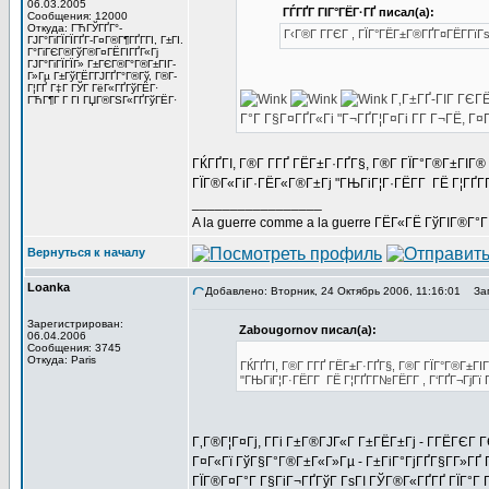
06.03.2005
ГЃГҐГ ГІГ°ГЁГ·ГҐ писал(а):
Сообщения: 12000
Откуда: ГЋГЎГҐГ°-
Г‹Г®Г Г­ГЄГ , ГЇГ°ГЁГ±Г®ГҐГ¤ГЁГ­Гї
ГЈГ°ГіГЇГЇГҐГ­-Г¤Г®Г¶ГҐГ­ГІ, Г±ГІ.
Г°ГіГЄГ®ГўГ®Г¤ГЁГІГҐГ«Гј
ГЈГ°ГіГЇГЇГ» Г±ГЄГ®Г°Г®Г±ГІГ­
Г»Гµ Г±ГўГЁГ­ГЈГҐГ°Г®Гў, Г®Г­
Г¦ГҐ Г‡Г ГЎГ ГёГ«ГҐГўГЁГ·
Г‚Г±ГҐ-ГІГ ГЄГЁ
ГЋГ¶Г Г ГІ ГЏГ®ГЅГ«ГҐГўГЁГ·
Г°Г Г§Г¤ГҐГ«Гі "Г¬ГҐГ¦Г¤Гі Г­Г Г¬ГЁ, 
ГЌГҐГІ, Г®Г­ Г­ГҐ ГЁГ±Г·ГҐГ§, Г®Г­ ГЇГ°Г®Г±ГІ
ГЇГ®Г«ГіГ·ГЁГ«Г®Г±Гј "ГЊГіГ¦Г·ГЁГ­Г ГЁ Г¦ГҐГ­Г
_________________
A la guerre comme a la guerre ГЁГ«ГЁ ГўГІГ®Г°
Вернуться к началу
Loanka
Добавлено: Вторник, 24 Октябрь 2006, 11:16:01
Заг
Зарегистрирован:
Zabougornov писал(а):
06.04.2006
Сообщения: 3745
Откуда: Paris
ГЌГҐГІ, Г®Г­ Г­ГҐ ГЁГ±Г·ГҐГ§, Г®Г­ ГЇГ°Г®Г±
"ГЊГіГ¦Г·ГЁГ­Г ГЁ Г¦ГҐГ­Г№ГЁГ­Г , Г‘ГҐГ¬ГјГї 
Г‚Г®Г¦Г¤Гј, Г­Гі Г±Г®ГЈГ«Г Г±ГЁГ±Гј - Г­ГЁГЄ
Г¤Г«Гї ГўГ§Г°Г®Г±Г«Г»Гµ - Г±ГіГ°ГјГҐГ§Г­Г»ГҐ 
ГЇГ®Г¤Г°Г Г§ГіГ¬ГҐГўГ ГѕГІ ГЎГ®Г«ГҐГҐ ГЇГ°Г Г