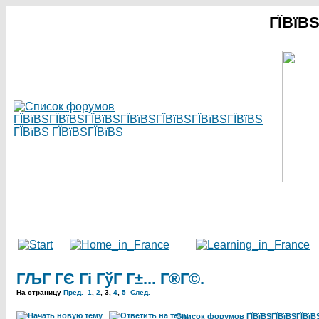
ГЇВїВ
ГЉГ ГЄ Гі ГўГ Г±... Г®Г©.
На страницу
Пред.
1
,
2
,
3
,
4
,
5
След.
Список форумов ГЇВїВЅГЇВїВЅГЇВїВЅГ