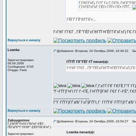
Г‚Г®Г¦Г¤Гј, Гі Г­Г Г± Г·ГІГ®, Г¤ГіГ
Г‚Г»ГЄГ«ГѕГ·ГЁГ« ГЎГ» ГІГ» ГҐГҐ...
ГЌГҐ ГЇГ®Г­ГїГ«...
Г‹Г®Г Г­ГЄГ , ГЇГ°ГЁГ±Г®ГҐГ¤ГЁГ­ГїГѕГ±Гј ГЄ 
Вернуться к началу
Loanka
Добавлено: Вторник, 24 Октябрь 2006, 10:46:22
Заг
Зарегистрирован:
ГЃГҐГ ГІГ°ГЁГ·ГҐ писал(а):
06.04.2006
Сообщения: 3745
Г‹Г®Г Г­ГЄГ , ГЇГ°ГЁГ±Г®ГҐГ¤ГЁГ­ГїГѕГ±Гј Г
Откуда: Paris
Г‚Г±ГҐ-ГІГ ГЄГЁ Г°Г Г­
"Г¬ГҐГ¦Г¤Гі Г­Г Г¬ГЁ, Г¤ГҐГўГ®Г·ГЄГ Г¬ГЁ", 
_________________
Г“Г·ГҐГ­ГјГҐ вЂ” Г±ГўГҐГІ, Г Г­ГҐГіГ·ГҐГ­ГјГҐ в
Вернуться к началу
Zabougornov
Добавлено: Вторник, 24 Октябрь 2006, 10:54:27
Заг
Г„Г®ГЎГ°Г»Г© ГЂГ¤Г¬ГЁГ­
ГЁГ±ГІГ°Г ГІГ®Г° (ГЁГ­Г®ГЈГ¤Г )
Loanka писал(а):
Зарегистрирован: