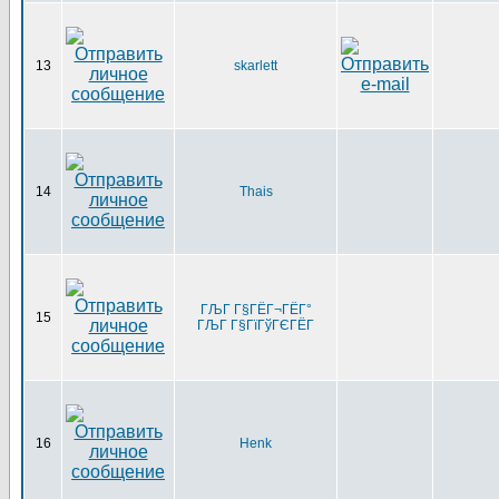
13
skarlett
14
Thais
ГЉГ Г§ГЁГ¬ГЁГ°
15
ГЉГ Г§ГїГўГЄГЁГ­
16
Henk