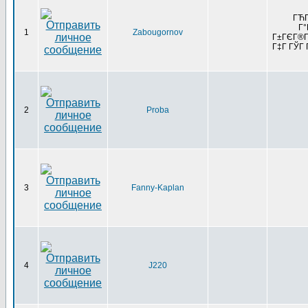
ГЋГ
Г°
1
Zabougornov
Г±ГЄГ®Г°
Г‡Г ГЎГ 
2
Proba
3
Fanny-Kaplan
4
J220