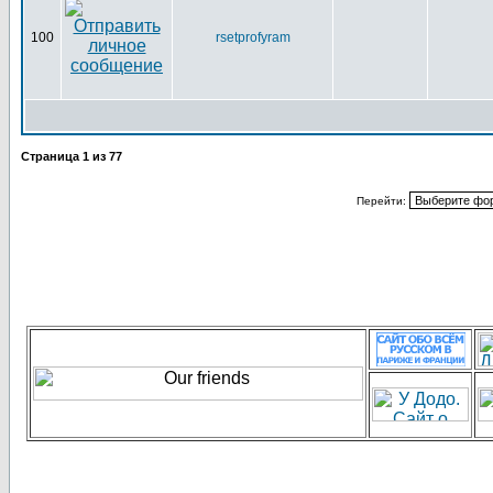
100
rsetprofyram
Страница
1
из
77
Перейти: