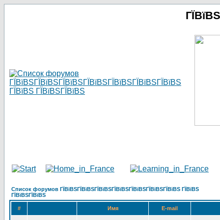
ГЇВїВ
Список форумов ГЇВїВЅГЇВїВЅГЇВїВЅГЇВїВЅГЇВїВЅГЇВїВЅГЇВїВЅ ГЇВїВЅ
ГЇВїВЅГЇВїВЅ
#
Имя
E-mail