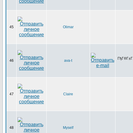
45
Olimar
ГђГ®Г±Г
46
ava-t
47
Claire
48
Myself