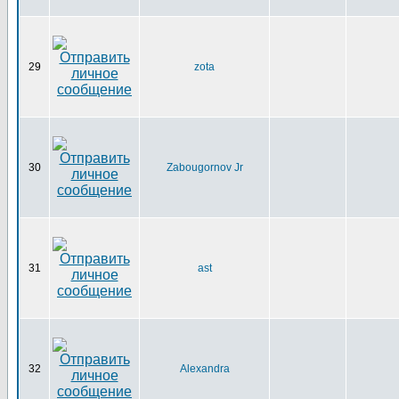
29
zota
30
Zabougornov Jr
31
ast
32
Alexandra