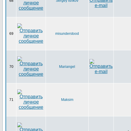
68
Sergey Ishkov
69
misunderstood
70
Mariangel
71
Maksim