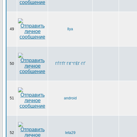
49
Ilya
50
ГЃГҐГ ГІГ°ГЁГ·ГҐ
51
android
52
leta29