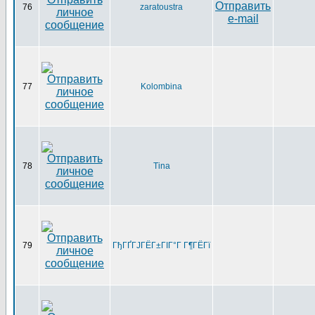
76
zaratoustra
77
Kolombina
78
Tina
79
ГђГҐГЈГЁГ±ГІГ°Г Г¶ГЁГї