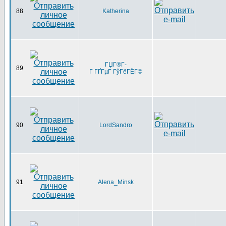
88
Katherina
ГЏГ®Г­
89
Г ГҐГµГ ГўГёГЁГ©
90
LordSandro
91
Alena_Minsk