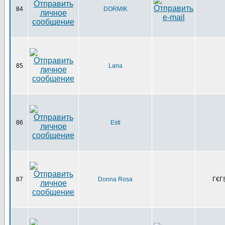
84
DORMIK
85
Lana
86
Esti
87
Donna Rosa
Г€Г§