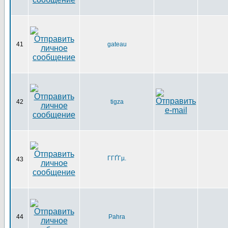
41
gateau
42
tigza
ГГҐГµ.
43
44
Pahra