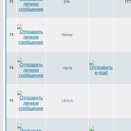
72
Elfic
ГЃ
73
Alexey
74
cigcig
75
LEYLA