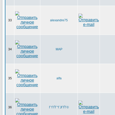
33
alexandre75
34
MAP
35
alfa
36
Г‘ГҐГ°ГЈГҐГ©