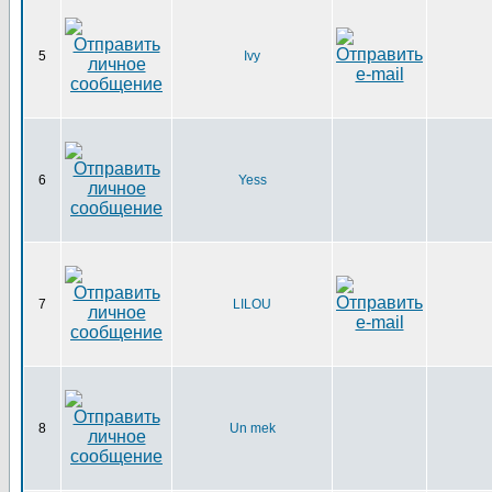
5
Ivy
6
Yess
7
LILOU
8
Un mek