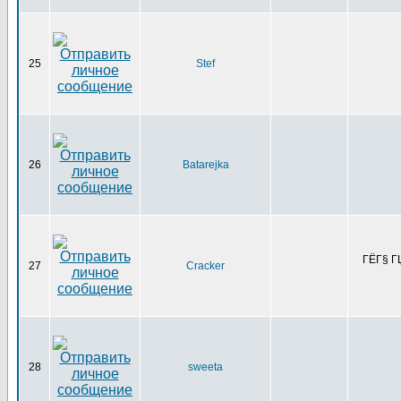
25
Stef
26
Batarejka
ГЁГ§ ГЏ
27
Cracker
28
sweeta