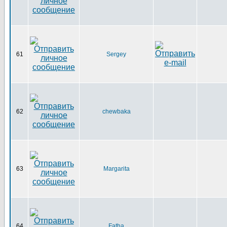
61
Sergey
62
chewbaka
63
Margarita
64
Fatha