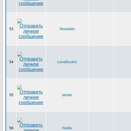
53
Aksadatis
54
LenaBouton
55
taniak
56
Nadia