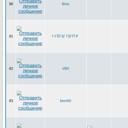
80
Bina
81
Г‹ГЁГ§Г ГўГҐГІГ
82
VBA
83
bern60