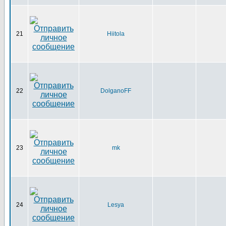
21
Hiitola
22
DolganoFF
23
mk
24
Lesya