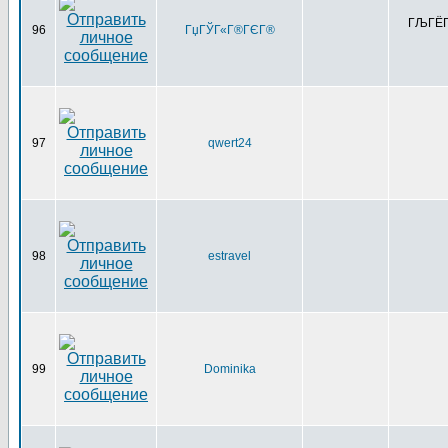
ГЉГЁГҐ
96
ГџГЎГ«Г®ГЄГ®
97
qwert24
98
estravel
99
Dominika