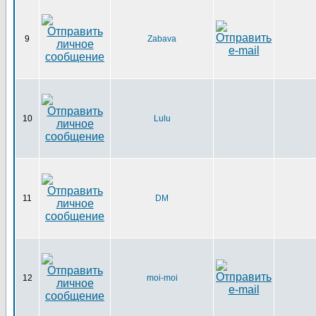
9
Zabava
10
Lulu
11
DM
12
moi-moi