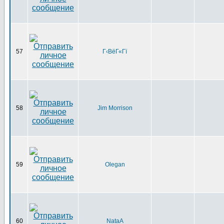
57
Г‹ВёГ«Гї
58
Jim Morrison
59
Olegan
60
NataA