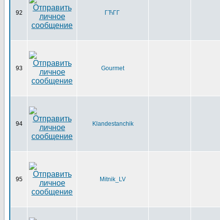
92
ГЋГ­Г
93
Gourmet
94
Klandestanchik
95
Mitnik_LV